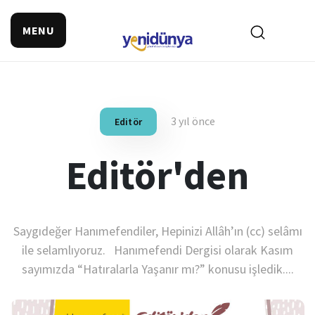
MENU
3 yıl önce
Editör
Editör'den
Saygıdeğer Hanımefendiler, Hepinizi Allâh’ın (cc) selâmı
ile selamlıyoruz. Hanımefendi Dergisi olarak Kasım
sayımızda “Hatıralarla Yaşanır mı?” konusu işledik....