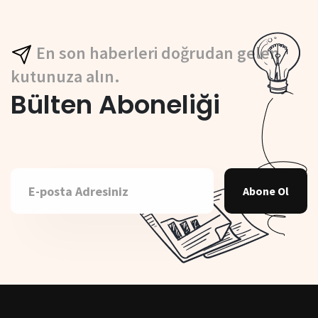
En son haberleri doğrudan gelen
kutunuza alın.
Bülten Aboneliği
Abone Ol