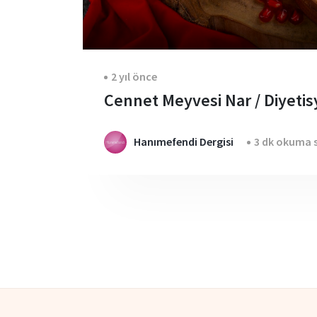
2 yıl önce
Cennet Meyvesi Nar / Diyeti
Hanımefendi Dergisi
3 dk okuma s