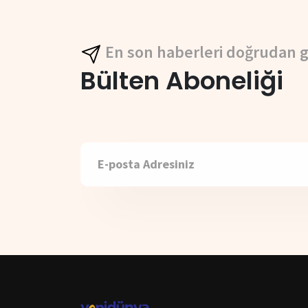
En son haberleri doğrudan g
Bülten Aboneliği