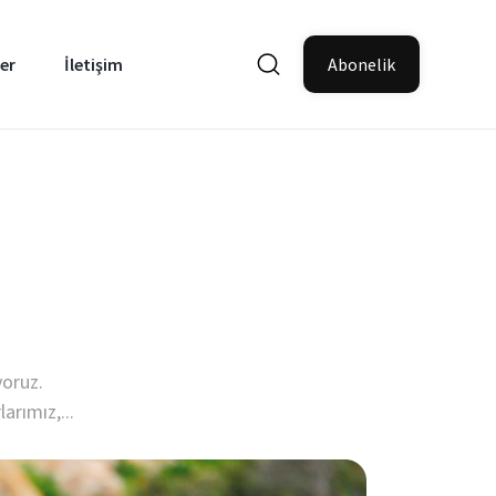
er
İletişim
Abonelik
ıyoruz.
arımız,...