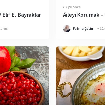
2 yıl önce
/ Elif E. Bayraktar
Âileyi Korumak – 
üresi
Fatma Çetin
12