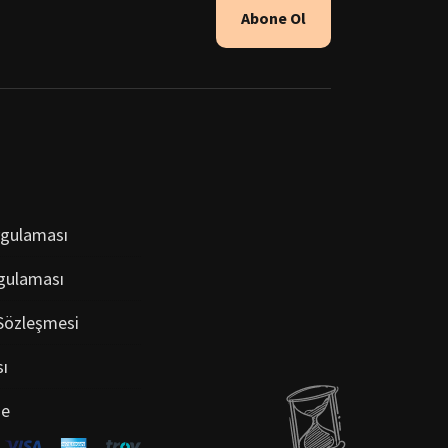
Abone Ol
ygulaması
gulaması
 Sözleşmesi
sı
de