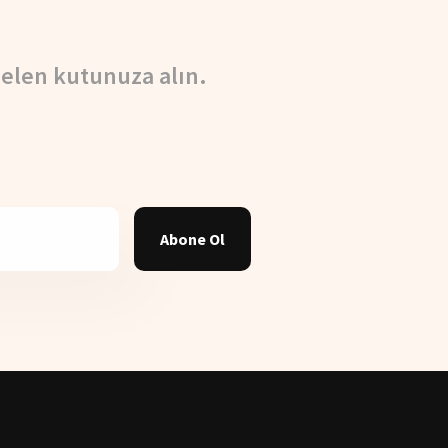
elen kutunuza alın.
Abone Ol