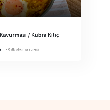
Kavurması / Kübra Kılıç
i
0 dk okuma süresi