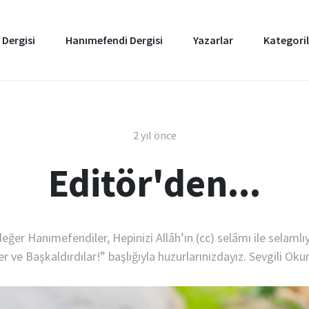
 Dergisi
Hanımefendi Dergisi
Yazarlar
Kategoril
2 yıl önce
Editör'den...
eğer Hanımefendiler, Hepinizi Allâh’ın (cc) selâmı ile selaml
er ve Başkaldırdılar!” başlığıyla huzurlarınızdayız. Sevgili Okurl