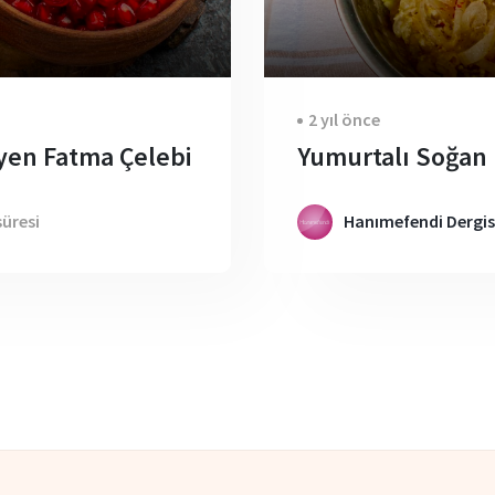
2 yıl önce
syen Fatma Çelebi
Yumurtalı Soğan 
üresi
Hanımefendi Dergis