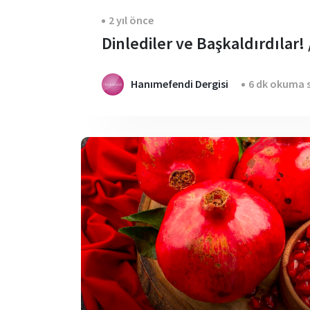
2 yıl önce
Dinlediler ve Başkaldırdılar! 
Hanımefendi Dergisi
6 dk okuma s