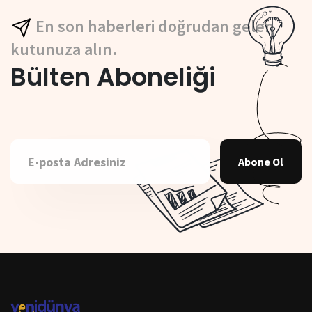
En son haberleri doğrudan gelen
kutunuza alın.
Bülten Aboneliği
Abone Ol