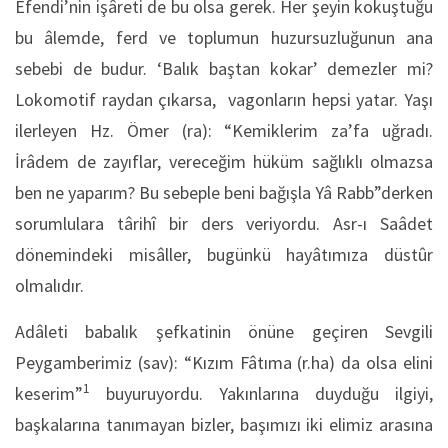
Efendi’nin işâreti de bu olsa gerek. Her şeyin kokuştuğu
bu âlemde, ferd ve toplumun huzursuzluğunun ana
sebebi de budur. ‘Balık baştan kokar’ demezler mi?
Lokomotif raydan çıkarsa, vagonların hepsi yatar. Yaşı
ilerleyen Hz. Ömer (ra): “Kemiklerim za’fa uğradı.
İrâdem de zayıflar, vereceğim hüküm sağlıklı olmazsa
ben ne yaparım? Bu sebeple beni bağışla Yâ Rabb”derken
sorumlulara târihî bir ders veriyordu. Asr-ı Saâdet
dönemindeki misâller, bugünkü hayâtımıza düstûr
olmalıdır.
Adâleti babalık şefkatinin önüne geçiren Sevgili
Peygamberimiz (sav): “Kızım Fâtıma (r.ha) da olsa elini
1
keserim”
buyuruyordu. Yakınlarına duyduğu ilgiyi,
başkalarına tanımayan bizler, başımızı iki elimiz arasına