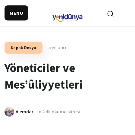
MENU
5 yıl önce
Kapak Dosya
Yöneticiler ve
Mes’ûliyyetleri
Alemdar
4 dk okuma süresi