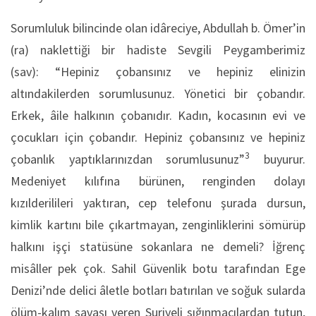
Sorumluluk bilincinde olan idâreciye, Abdullah b. Ömer’in
(ra) naklettiği bir hadiste Sevgili Peygamberimiz
(sav): “Hepiniz çobansınız ve hepiniz elinizin
altındakilerden sorumlusunuz. Yönetici bir çobandır.
Erkek, âile halkının çobanıdır. Kadın, kocasının evi ve
çocukları için çobandır. Hepiniz çobansınız ve hepiniz
3
çobanlık yaptıklarınızdan sorumlusunuz”
buyurur.
Medeniyet kılıfına bürünen, renginden dolayı
kızılderilileri yaktıran, cep telefonu şurada dursun,
kimlik kartını bile çıkartmayan, zenginliklerini sömürüp
halkını işçi statüsüne sokanlara ne demeli? İğrenç
misâller pek çok. Sahil Güvenlik botu tarafından Ege
Denizi’nde delici âletle botları batırılan ve soğuk sularda
ölüm-kalım savaşı veren Suriyeli sığınmacılardan tutun,