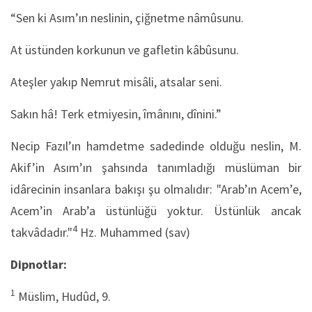
“Sen ki Asım’ın neslinin, çiğnetme nâmûsunu.
At üstünden korkunun ve gafletin kâbûsunu.
Ateşler yakıp Nemrut misâli, atsalar seni.
Sakın hâ! Terk etmiyesin, îmânını, dînini.”
Necip Fazıl’ın hamdetme sadedinde olduğu neslin, M.
Akif’in Asım’ın şahsında tanımladığı müslüman bir
idârecinin insanlara bakışı şu olmalıdır: "Arab’ın Acem’e,
Acem’in Arab’a üstünlüğü yoktur. Üstünlük ancak
4
takvâdadır."
Hz. Muhammed (sav)
Dipnotlar:
1
Müslim, Hudûd, 9.