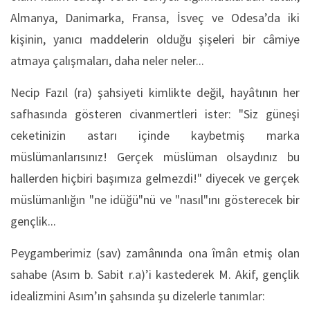
Almanya, Danimarka, Fransa, İsveç ve Odesa’da iki
kişinin, yanıcı maddelerin olduğu şişeleri bir câmiye
atmaya çalışmaları, daha neler neler...
Necip Fazıl (ra) şahsiyeti kimlikte değil, hayâtının her
safhasında gösteren civanmertleri ister: "Siz güneşi
ceketinizin astarı içinde kaybetmiş marka
müslümanlarısınız! Gerçek müslüman olsaydınız bu
hallerden hiçbiri başımıza gelmezdi!" diyecek ve gerçek
müslümanlığın "ne idüğü"nü ve "nasıl"ını gösterecek bir
gençlik...
Peygamberimiz (sav) zamânında ona îmân etmiş olan
sahabe (Asım b. Sabit r.a)’i kastederek M. Akif, gençlik
idealizmini Asım’ın şahsında şu dizelerle tanımlar: