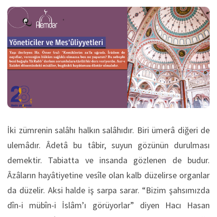
İki zümrenin salâhı halkın salâhıdır. Biri ümerâ diğeri de
ulemâdır. Âdetâ bu tâbir, suyun gözünün durulması
demektir. Tabiatta ve insanda gözlenen de budur.
Âzâların hayâtiyetine vesîle olan kalb düzelirse organlar
da düzelir. Aksi halde iş sarpa sarar. “Bizim şahsımızda
dîn-i mübîn-i İslâm’ı görüyorlar” diyen Hacı Hasan