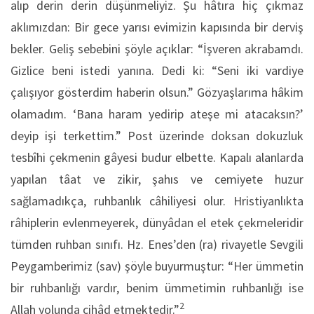
alıp derin derin düşünmeliyiz. Şu hâtıra hiç çıkmaz
aklımızdan: Bir gece yarısı evimizin kapısında bir derviş
bekler. Geliş sebebini şöyle açıklar: “İşveren akrabamdı.
Gizlice beni istedi yanına. Dedi ki: “Seni iki vardiye
çalışıyor gösterdim haberin olsun.” Gözyaşlarıma hâkim
olamadım. ‘Bana haram yedirip ateşe mi atacaksın?’
deyip işi terkettim.” Post üzerinde doksan dokuzluk
tesbîhi çekmenin gâyesi budur elbette. Kapalı alanlarda
yapılan tâat ve zikir, şahıs ve cemiyete huzur
sağlamadıkça, ruhbanlık câhiliyesi olur. Hristiyanlıkta
râhiplerin evlenmeyerek, dünyâdan el etek çekmeleridir
tümden ruhban sınıfı. Hz. Enes’den (ra) rivayetle Sevgili
Peygamberimiz (sav) şöyle buyurmuştur: “Her ümmetin
bir ruhbanlığı vardır, benim ümmetimin ruhbanlığı ise
2
Allah yolunda cihâd etmektedir.”