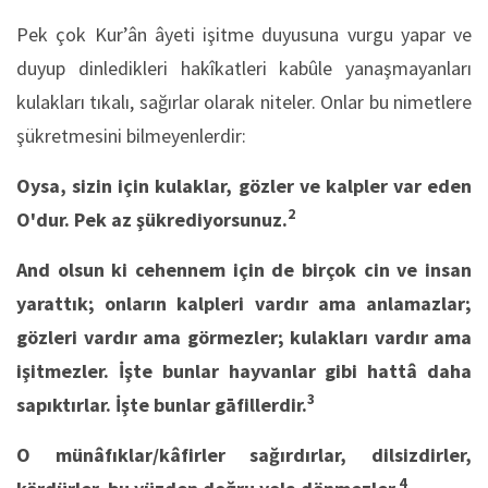
Pek çok Kur’ân âyeti işitme duyusuna vurgu yapar ve
duyup dinledikleri hakîkatleri kabûle yanaşmayanları
kulakları tıkalı, sağırlar olarak niteler. Onlar bu nimetlere
şükretmesini bilmeyenlerdir:
Oysa, sizin için kulaklar, gözler ve kalpler var eden
2
O'dur. Pek az şükrediyorsunuz.
And olsun ki cehennem için de birçok cin ve insan
yarattık; onların kalpleri vardır ama anlamazlar;
gözleri vardır ama görmezler; kulakları vardır ama
işitmezler. İşte bunlar hayvanlar gibi hattâ daha
3
sapıktırlar. İşte bunlar gāfillerdir.
O münâfıklar/kâfirler sağırdırlar, dilsizdirler,
4