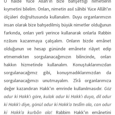
O halde Yüce Allâh’ın bize bahşettiği nimetlerin
kıymetini bilelim. Onları, nimetin asıl sâhibi Yüce Allâh’ın
ölçüleri doğrultusunda kullanalım. Duyu organlarımızın
insan olarak bize bahşedilmiş büyük nimetler olduğunun
farkında, onları yerli yerince kullanarak onlarla Rabbin
rızāsını kazanmaya çalışalım. Onların bizde emânet
olduğunun ve hesap gününde emânete riāyet edip
etmemekten sorgulanacağımızın bilincinde, onları
hakkın hizmetinde kullanalım. Konuştuklarımızdan
sorgulanacağımız gibi, konuşmadıklarımızdan da
sorgulanacağımızı unutmayalım. Zîrâ organlarımıza
değer kazandıran Hakk’ın emrinde kullanılmasıdır.
Göz
odur ki Hakk’ı göre, kulak odur ki Hakk’ı duya, dil odur
ki Hakk’ı diye, gönül odur ki Hakk’a teslîm ola, can odur
ki Hakk’a kurbân ola!
Rabbim Hakk’ın emânetini