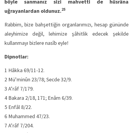
böyle sanmanız sizi mahvetti de hüsrâna
25
uğrayanlardan oldunuz.
Rabbim, bize bahşettiğin organlarımızı, hesap gününde
aleyhimize değil, lehimize şâhitlik edecek şekilde
kullanmayı bizlere nasîb eyle!
Dipnotlar:
1 Hâkka 69/11-12.
2 Mü’minûn 23/78; Secde 32/9.
3 A’râf 7/179.
4 Bakara 2/18, 171; Enâm 6/39.
5 Enfâl 8/22.
6 Muhammed 47/23.
7 A’râf 7/204.