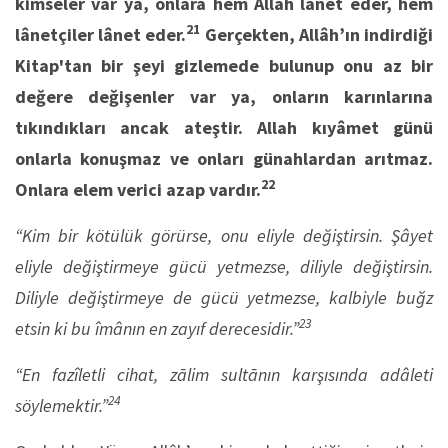
kimseler var ya, onlara hem Allah lânet eder, hem
21
lânetçiler lânet eder.
Gerçekten, Allâh’ın indirdiği
Kitap'tan bir şeyi gizlemede bulunup onu az bir
değere değişenler var ya, onların karınlarına
tıkındıkları ancak ateştir. Allah kıyâmet günü
onlarla konuşmaz ve onları günahlardan arıtmaz.
22
Onlara elem verici azap vardır.
“Kim bir kötülük görürse, onu eliyle değiştirsin. Şâyet
eliyle değiştirmeye gücü yetmezse, diliyle değiştirsin.
Diliyle değiştirmeye de gücü yetmezse, kalbiyle buğz
23
etsin ki bu îmânın en zayıf derecesidir.”
“En fazîletli cihat, zālim sultānın karşısında adâleti
24
söylemektir.”