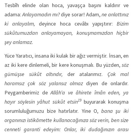
Tesbîh elinde olan hoca, yavaşça başını kaldırır ve
adama:
Anlayamadın mı?
diye sorar! Adam,
ne anlattınız
ki anlayalım,
deyince hoca cevâbı yapıştırır:
Bizim
sükûtumuzdan anlayamayan, konuşmamızdan hiçbir
şey anlamaz.
Yüce Yaratıcı, insana iki kulak bir ağız vermiştir. İnsan, en
az iki kere dinlemeli, bir kere konuşmalı. Bu yüzden,
söz
gümüşse sükût altındır,
der atalarımız.
Çok mal
haramsız çok söz yalansız olmaz
diyen de onlardır.
Peygamberimiz de
Allâh’a ve âhirete îmân eden, ya
19
hayır söylesin yâhut sükût etsin
buyurarak konuşma
sorumluluğumuzu bize hatırlatır. Yine O,
bana şu iki
organınızı istikāmette kullanacağınıza söz verin, ben size
cenneti garanti edeyim: Onlar, iki dudağınızın arası