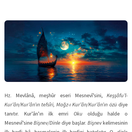
Hz. Mevlânâ, meşhûr eseri Mesnevî’sini,
Keşşâfu’l-
Kur’ân/Kur’ân’ın tefsîri, Mağz-ı Kur’ân/Kur’ân’ın özü
diye
tanıtır. Kur’ân’ın ilk emri
Oku
olduğu halde o
Mesnevî’sine
Bişnev/Dinle
diye başlar.
Bişnev
kelimesinin
ilk harfi bâ, besmelenin ilk harfini hatırlatır. O,
dinle