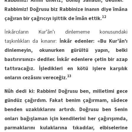
Rabbimiz! Doğrusu biz Rabbinize inanın diye îmâna
12
çağıran bir çağrıcıyı işittik de îmân ettik.
İnkârcıların Kur’ân’ı dinlememe konusundaki
taşkınlıkları da kınanır:
İnkâr edenler: «Bu Kur’ân'ı
dinlemeyin, okunurken gürültü yapın, belki
bastırırsınız» dediler. İnkâr edenlere çetin bir azap
tattıracağız. İşledikleri en kötü işlere karşılık
13
onların cezâsını vereceğiz.
Nûh dedi ki: Rabbim! Doğrusu ben, milletimi gece
gündüz çağırdım. Fakat benim çağırmam, sâdece
benden uzaklıklarını artırdı. Doğrusu ben Senin
onları bağışlaman için kendilerini her çağırışımda,
parmaklarını kulaklarına tıkadılar, elbiselerine