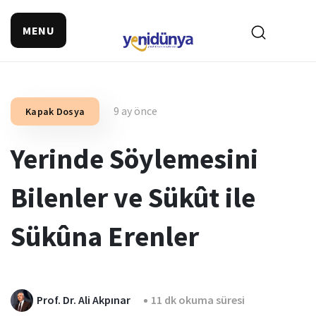
MENU
9 ay önce
Kapak Dosya
Yerinde Söylemesini
Bilenler ve Sükût ile
Sükûna Erenler
Prof. Dr. Ali Akpınar
11 dk okuma süresi