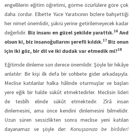
engellilerin eğitim öğretimi, görme özürlülere göre çok
daha zordur. Elbette Yüce Yaratıcının bizlere bahşettiği
her nimet önemlidir, şükrü yerine getirilemeyecek kadar
16
değerlidir.
Biz insanı en güzel şekilde yarattık.
And
17
olsun ki, biz insanoğullarını şerefli kıldık.
Biz onun
18
için iki göz, bir dil ve iki dudak var etmedik mi?
Eğitimde dinleme son derece önemlidir. Şöyle bir hikâye
anlatılır: Bir kişi ilk defa bir sohbete gider arkadaşıyla.
Meclise katılanlar halka hâlinde oturmuşlar ve başları
yere eğik bir halde sükût etmektedirler. Meclisin lideri
de tesbîh elinde sükût etmektedir. Zîrâ insan
dinlemesini, ama önce kendini dinlemesini bilmelidir.
Uzun süren sessizlikten sonra meclise yeni katılan
dayanamaz ve şöyle der:
Konuşsanıza be birâder!