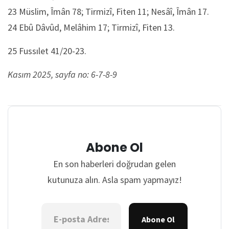
23 Müslim, Îmân 78; Tirmizî, Fiten 11; Nesâî, Îmân 17.
24 Ebû Dâvûd, Melâhim 17; Tirmizî, Fiten 13.
25 Fussılet 41/20-23.
Kasım 2025, sayfa no: 6-7-8-9
Abone Ol
En son haberleri doğrudan gelen
kutunuza alın. Asla spam yapmayız!
Abone Ol