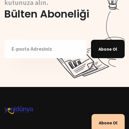
kutunuza alın.
Bülten Aboneliği
Abone Ol
Abone Ol