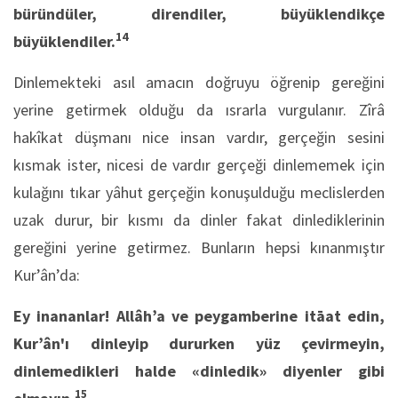
büründüler, direndiler, büyüklendikçe
14
büyüklendiler.
Dinlemekteki asıl amacın doğruyu öğrenip gereğini
yerine getirmek olduğu da ısrarla vurgulanır. Zîrâ
hakîkat düşmanı nice insan vardır, gerçeğin sesini
kısmak ister, nicesi de vardır gerçeği dinlememek için
kulağını tıkar yâhut gerçeğin konuşulduğu meclislerden
uzak durur, bir kısmı da dinler fakat dinlediklerinin
gereğini yerine getirmez. Bunların hepsi kınanmıştır
Kur’ân’da:
Ey inananlar! Allâh’a ve peygamberine itāat edin,
Kur’ân'ı dinleyip dururken yüz çevirmeyin,
dinlemedikleri halde «dinledik» diyenler gibi
15