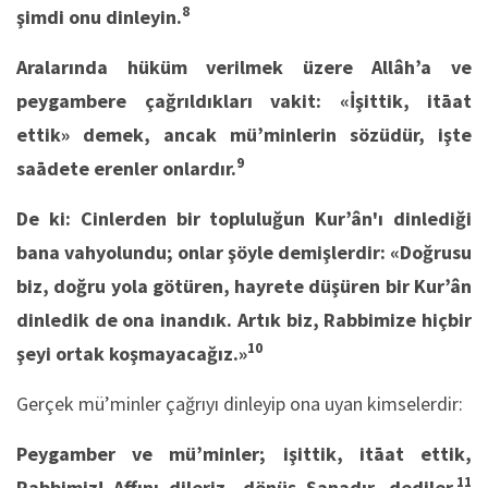
8
şimdi onu dinleyin.
Aralarında hüküm verilmek üzere Allâh’a ve
peygambere çağrıldıkları vakit: «İşittik, itāat
ettik» demek, ancak mü’minlerin sözüdür, işte
9
saādete erenler onlardır.
De ki: Cinlerden bir topluluğun Kur’ân'ı dinlediği
bana vahyolundu; onlar şöyle demişlerdir: «Doğrusu
biz, doğru yola götüren, hayrete düşüren bir Kur’ân
dinledik de ona inandık. Artık biz, Rabbimize hiçbir
10
şeyi ortak koşmayacağız.»
Gerçek mü’minler çağrıyı dinleyip ona uyan kimselerdir:
Peygamber ve mü’minler; işittik, itāat ettik,
11
Rabbimiz! Affını dileriz, dönüş Sanadır, dediler.