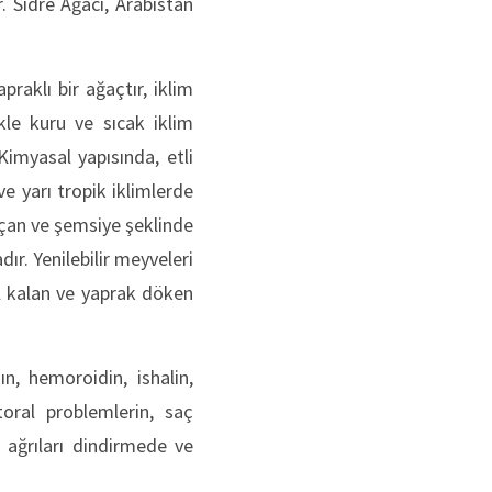
. Sidre Ağacı, Arabistan
raklı bir ağaçtır, iklim
ikle kuru ve sıcak iklim
Kimyasal yapısında, etli
ve yarı tropik iklimlerde
 açan ve şemsiye şeklinde
ır. Yenilebilir meyveleri
il kalan ve yaprak döken
n, hemoroidin, ishalin,
ktoral problemlerin, saç
, ağrıları dindirmede ve