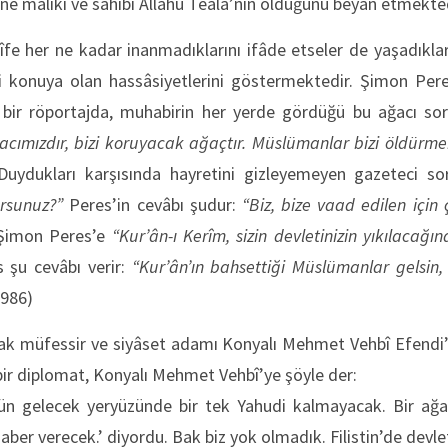
âne mâliki ve sâhibi Allâhu Teālâ’nın olduğunu beyân etmekte
rîfe her ne kadar inanmadıklarını ifâde etseler de yaşadıkla
 konuya olan hassâsiyetlerini göstermektedir. Şimon Peres 
n bir röportajda, muhabirin her yerde gördüğü bu ağacı so
cımızdır, bizi koruyacak ağaçtır. Müslümanlar bizi öldürme
uydukları karşısında hayretini gizleyemeyen gazeteci so
orsunuz?”
Peres’in cevâbı şudur:
“Biz, bize vaad edilen için ç
 Şimon Peres’e
“Kur’ân-ı Kerîm, sizin devletinizin yıkılacağı
s şu cevâbı verir:
“Kur’ân’ın bahsettiği Müslümanlar gelsin,
1986)
olarak müfessir ve siyâset adamı Konyalı Mehmet Vehbî Efendi’
li bir diplomat, Konyalı Mehmet Vehbî’ye şöyle der:
ün gelecek yeryüzünde bir tek Yahudi kalmayacak. Bir ağa
haber verecek.’ diyordu. Bak biz yok olmadık. Filistin’de devle