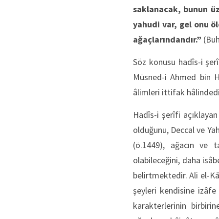
saklanacak, bunun üz
yahudi var, gel onu ö
ağaçlarındandır.”
(Buh
Söz konusu hadîs-i şerî
Müsned-i Ahmed bin Ha
âlimleri ittifak hâlinded
Hadîs-i şerîfi açıklay
olduğunu, Deccal ve Yah
(ö.1449), ağacın ve 
olabileceğini, daha isâ
belirtmektedir. Ali el-K
şeyleri kendisine izâfe
karakterlerinin birbir