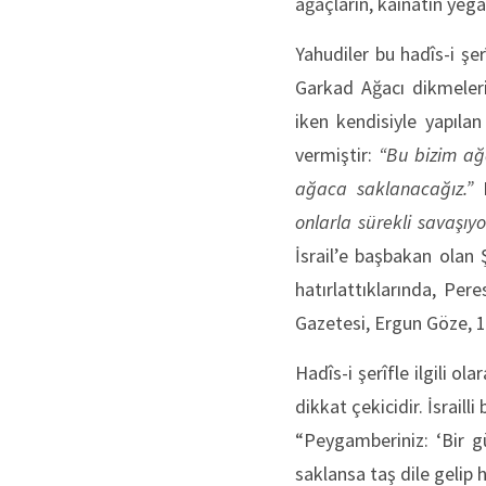
ağaçların, kâinâtın yeg
Yahudiler bu hadîs-i şe
Garkad Ağacı dikmeleri
iken kendisiyle yapıla
vermiştir:
“Bu bizim ağa
ağaca saklanacağız.”
D
onlarla sürekli savaşıy
İsrail’e başbakan olan
hatırlattıklarında, Pere
Gazetesi, Ergun Göze, 
Hadîs-i şerîfle ilgili 
dikkat çekicidir. İsrail
“Peygamberiniz: ‘Bir g
saklansa taş dile gelip 