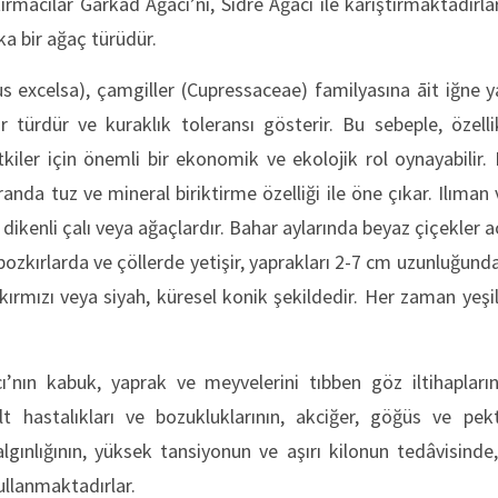
ırmacılar Garkad Ağacı’nı, Sidre Ağacı ile karıştırmaktadırlar
şka bir ağaç türüdür.
s excelsa), çamgiller (Cupressaceae) familyasına āit iğne yap
ir türdür ve kuraklık toleransı gösterir. Bu sebeple, özell
tkiler için önemli bir ekonomik ve ekolojik rol oynayabilir. 
nda tuz ve mineral biriktirme özelliği ile öne çıkar. Ilıman 
n dikenli çalı veya ağaçlardır. Bahar aylarında beyaz çiçekler
zkırlarda ve çöllerde yetişir, yaprakları 2-7 cm uzunluğundad
ırmızı veya siyah, küresel konik şekildedir. Her zaman yeş
ı’nın kabuk, yaprak ve meyvelerini tıbben göz iltihaplarını
cilt hastalıkları ve bozukluklarının, akciğer, göğüs ve pe
lgınlığının, yüksek tansiyonun ve aşırı kilonun tedâvisinde
ullanmaktadırlar.