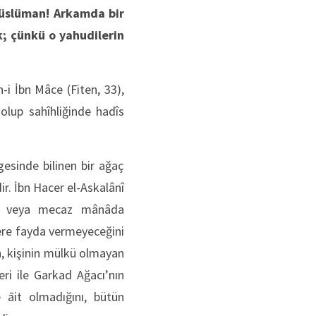
müslüman! Arkamda bir
k; çünkü o yahudilerin
-i İbn Mâce (Fiten, 33),
lup sahîhliğinde hadîs
esinde bilinen bir ağaç
r. İbn Hacer el-Askalânî
âda veya mecaz mânâda
lere fayda vermeyeceğini
in, kişinin mülkü olmayan
eri ile Garkad Ağacı’nın
e āit olmadığını, bütün