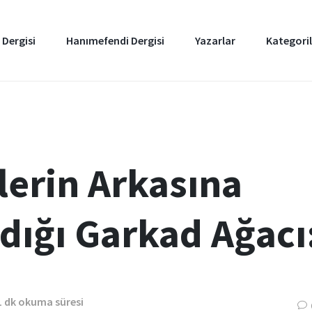
 Dergisi
Hanımefendi Dergisi
Yazarlar
Kategoril
lerin Arkasına
dığı Garkad Ağacı
1 dk okuma süresi