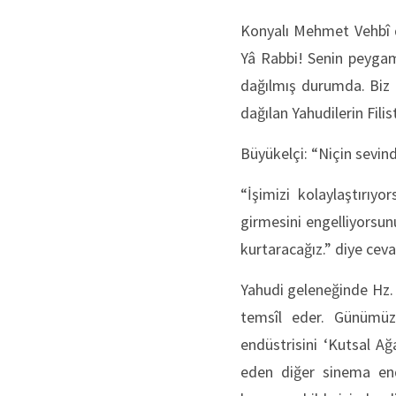
Konyalı Mehmet Vehbî d
Yâ Rabbi! Senin peygam
dağılmış durumda. Biz b
dağılan Yahudilerin Fili
Büyükelçi: “Niçin sevin
“İşimizi kolaylaştırı
girmesini engelliyorsunu
kurtaracağız.” diye ceva
Yahudi geleneğinde Hz. 
temsîl eder. Günümüz
endüstrisini ‘Kutsal A
eden diğer sinema endü