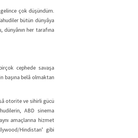
 gelince çok düşündüm.
Yahudiler bütün dünyâya
u, dünyânın her tarafına
 birçok cephede savaşa
erin başına belâ olmaktan
 otorite ve sihirli gücü
hudilerin, ABD sinema
 aynı amaçlarına hizmet
lywood/Hindistan’ gibi