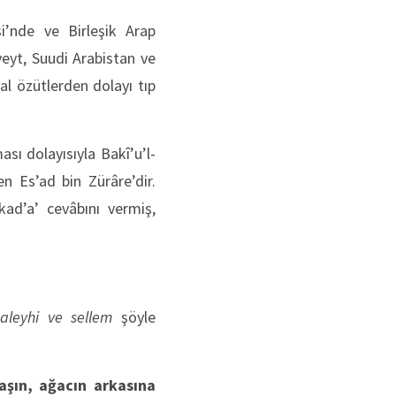
i’nde ve Birleşik Arap
veyt, Suudi Arabistan ve
al özütlerden dolayı tıp
sı dolayısıyla Bakî’u’l-
n Es’ad bin Zürâre’dir.
kad’a’ cevâbını vermiş,
 aleyhi ve sellem
şöyle
aşın, ağacın arkasına