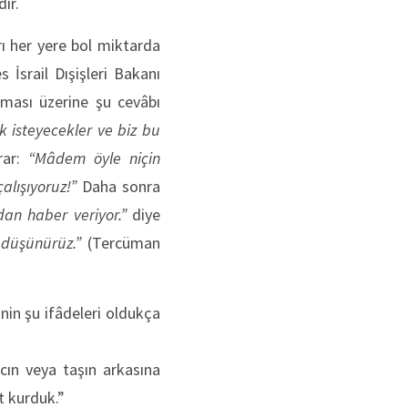
dir.
rı her yere bol miktarda
İsrail Dışişleri Bakanı
rması üzerine şu cevâbı
k isteyecekler ve biz bu
rar:
“Mâdem öyle niçin
alışıyoruz!”
Daha sonra
ndan haber veriyor.”
diye
 düşünürüz.”
(Tercüman
nin şu ifâdeleri oldukça
cın veya taşın arkasına
t kurduk.”