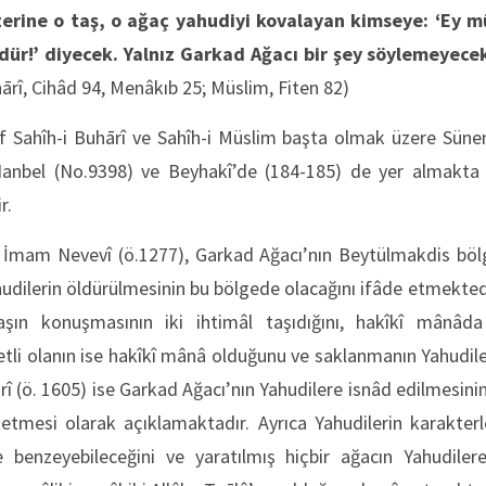
erine o taş, o ağaç yahudiyi kovalayan kimseye: ‘Ey 
ldür!’ diyecek. Yalnız Garkad Ağacı bir şey söylemeyece
ārî, Cihâd 94, Menâkıb 25; Müslim, Fiten 82)
f Sahîh-i Buhārî ve Sahîh-i Müslim başta olmak üzere Sünen
nbel (No.9398) ve Beyhakî’de (184-185) de yer almakta o
ir.
an İmam Nevevî (ö.1277), Garkad Ağacı’nın Beytülmakdis bölg
udilerin öldürülmesinin bu bölgede olacağını ifâde etmektedi
taşın konuşmasının iki ihtimâl taşıdığını, hakîkî mân
betli olanın ise hakîkî mânâ olduğunu ve saklanmanın Yahudi
ārî (ö. 1605) ise Garkad Ağacı’nın Yahudilere isnâd edilmesin
 etmesi olarak açıklamaktadır. Ayrıca Yahudilerin karakterl
ine benzeyebileceğini ve yaratılmış hiçbir ağacın Yahudiler