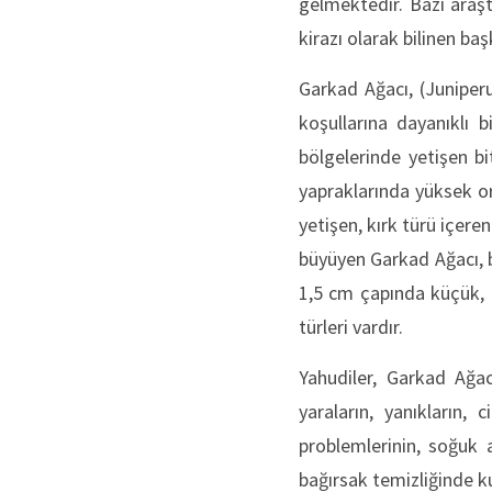
gelmektedir. Bazı araşt
kirazı olarak bilinen ba
Garkad Ağacı, (Juniperu
koşullarına dayanıklı b
bölgelerinde yetişen bi
yapraklarında yüksek ora
yetişen, kırk türü içere
büyüyen Garkad Ağacı, bo
1,5 cm çapında küçük, k
türleri vardır.
Yahudiler, Garkad Ağac
yaraların, yanıkların, 
problemlerinin, soğuk a
bağırsak temizliğinde k