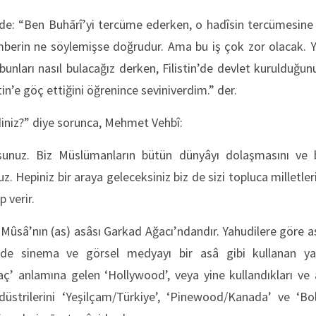
e: “Ben Buhārî’yi tercüme ederken, o hadîsin tercümesine
berin ne söylemişse doğrudur. Ama bu iş çok zor olacak. 
unları nasıl bulacağız derken, Filistin’de devlet kurulduğun
stin’e göç ettiğini öğrenince seviniverdim.” der.
diniz?” diye sorunca, Mehmet Vehbî:
yorsunuz. Biz Müslümanların bütün dünyâyı dolaşmasını ve
z. Hepiniz bir araya geleceksiniz biz de sizi topluca milletl
p verir.
Mûsâ’nın (as) asâsı Garkad Ağacı’ndandır. Yahudilere göre asâ
de sinema ve görsel medyayı bir asâ gibi kullanan ya
ğaç’ anlamına gelen ‘Hollywood’, veya yine kullandıkları ve
strilerini ‘Yeşilçam/Türkiye’, ‘Pinewood/Kanada’ ve ‘Bol