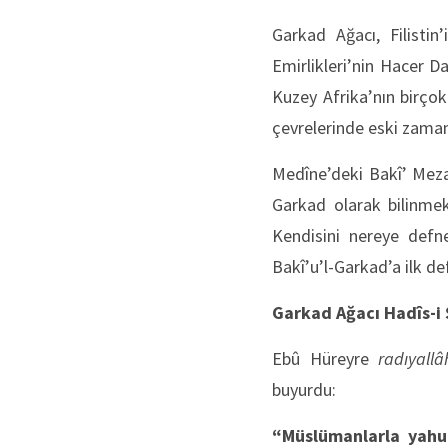
Garkad Ağacı, Filisti
Emirlikleri’nin Hacer D
Kuzey Afrika’nın birçok
çevrelerinde eski zamanl
Medîne’deki Bakî’ Mezar
Garkad olarak bilinmek
Kendisini nereye defne
Bakî’u’l-Garkad’a ilk d
Garkad Ağacı Hadîs-i 
Ebû Hüreyre
radıyall
buyurdu:
“Müslümanlarla yahud