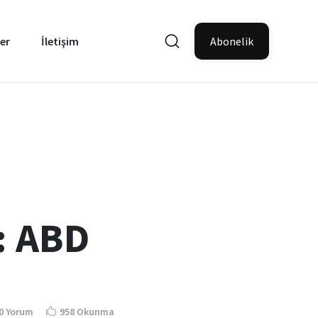
er
İletişim
Abonelik
: ABD
0 Yorum
958 Okunma