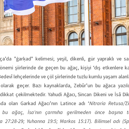
ça’da "ġarḳad" kelimesi; yeşil, dikenli, gür yapraklı ve 
önemi şiirlerinde de geçen bu ağaç, kişiyi ‘dış etkenlere ka
Bedevî lehçelerinde ve çöl şiirlerinde tuzlu kumlu yaşam alan
i olarak geçer. Bazı kaynaklarda, Zebûr’un bu ağaca yazıld
dikkat çekilmektedir. Yahudi Ağacı, Sincan Dikeni ve İsâ Dik
da olan Garkad Ağacı’nın Latince adı ‘
Nitraria Retusa/
Z
e bu ağaç, İsa'nın çarmıha gerilmeden önce başına tak
a 27:28-29; Yuhanna 19:5; Markos 15:17)
. Bilimsel adı (Sp