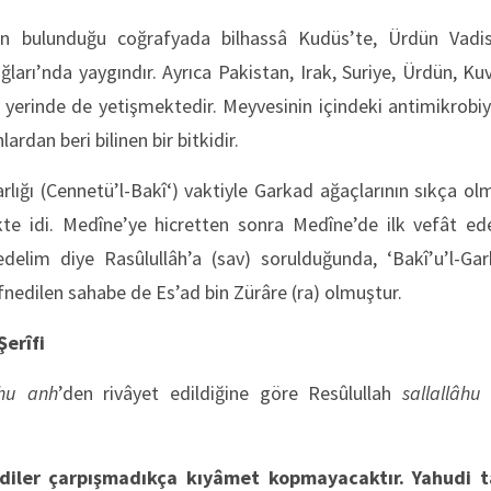
n’in bulunduğu coğrafyada bilhassâ Kudüs’te, Ürdün Vadis
ağları’nda yaygındır. Ayrıca Pakistan, Irak, Suriye, Ürdün, Ku
 yerinde de yetişmektedir. Meyvesinin içindeki antimikrobiy
ardan beri bilinen bir bitkidir.
lığı (Cennetü’l-Bakî‘) vaktiyle Garkad ağaçlarının sıkça olma
te idi. Medîne’ye hicretten sonra Medîne’de ilk vefât ede
delim diye Rasûlullâh’a (sav) sorulduğunda, ‘Bakî’u’l-Gar
efnedilen sahabe de Es’ad bin Zürâre (ra) olmuştur.
Şerîfi
âhu anh
’den rivâyet edildiğine göre Resûlullah
sallallâhu
iler çarpışmadıkça kıyâmet kopmayacaktır. Yahudi t