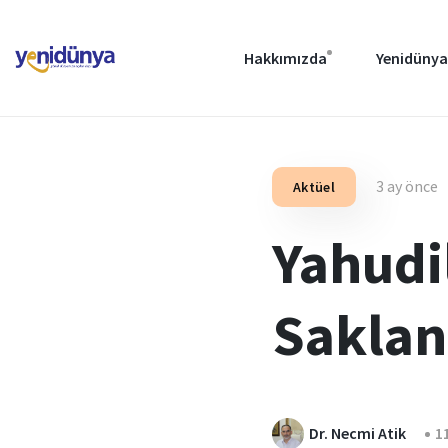
Hakkımızda
Yenidünya
3 ay önce
Aktüel
Yahudi
Saklan
Dr. Necmi Atik
1