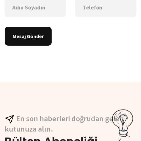
Mesaj Gönder
En son haberleri doğrudan gelen
kutunuza alın.