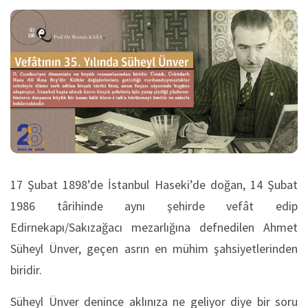
17 Şubat 1898’de İstanbul Haseki’de doğan, 14 Şubat
1986 târihinde aynı şehirde vefât edip
Edirnekapı/Sakızağacı mezarlığına defnedilen Ahmet
Süheyl Ünver, geçen asrın en mühim şahsiyetlerinden
biridir.
Süheyl Ünver denince aklınıza ne geliyor diye bir soru