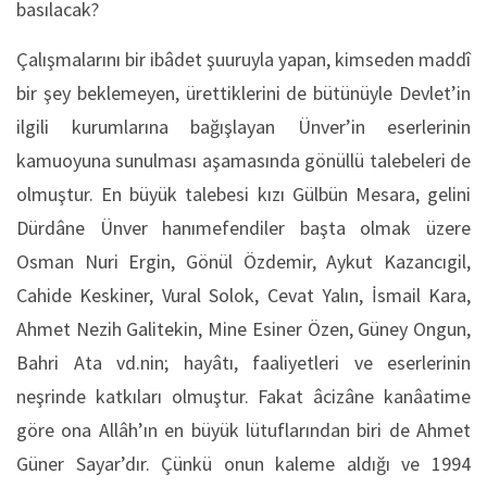
basılacak?
Çalışmalarını bir ibâdet şuuruyla yapan, kimseden maddî
bir şey beklemeyen, ürettiklerini de bütünüyle Devlet’in
ilgili kurumlarına bağışlayan Ünver’in eserlerinin
kamuoyuna sunulması aşamasında gönüllü talebeleri de
olmuştur. En büyük talebesi kızı Gülbün Mesara, gelini
Dürdâne Ünver hanımefendiler başta olmak üzere
Osman Nuri Ergin, Gönül Özdemir, Aykut Kazancıgil,
Cahide Keskiner, Vural Solok, Cevat Yalın, İsmail Kara,
Ahmet Nezih Galitekin, Mine Esiner Özen, Güney Ongun,
Bahri Ata vd.nin; hayâtı, faaliyetleri ve eserlerinin
neşrinde katkıları olmuştur. Fakat âcizâne kanâatime
göre ona Allâh’ın en büyük lütuflarından biri de Ahmet
Güner Sayar’dır. Çünkü onun kaleme aldığı ve 1994