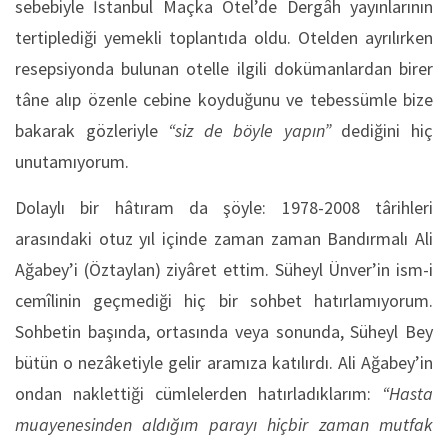
sebebiyle İstanbul Maçka Otel’de Dergâh yayınlarının
tertiplediği yemekli toplantıda oldu. Otelden ayrılırken
resepsiyonda bulunan otelle ilgili dokümanlardan birer
tâne alıp özenle cebine koyduğunu ve tebessümle bize
bakarak gözleriyle
“siz de böyle yapın”
dediğini hiç
unutamıyorum.
Dolaylı bir hâtıram da şöyle: 1978-2008 târihleri
arasındaki otuz yıl içinde zaman zaman Bandırmalı Ali
Ağabey’i (Öztaylan) ziyâret ettim. Süheyl Ünver’in ism-i
cemîlinin geçmediği hiç bir sohbet hatırlamıyorum.
Sohbetin başında, ortasında veya sonunda, Süheyl Bey
bütün o nezâketiyle gelir aramıza katılırdı. Ali Ağabey’in
ondan naklettiği cümlelerden hatırladıklarım:
“Hasta
muayenesinden aldığım parayı hiçbir zaman mutfak