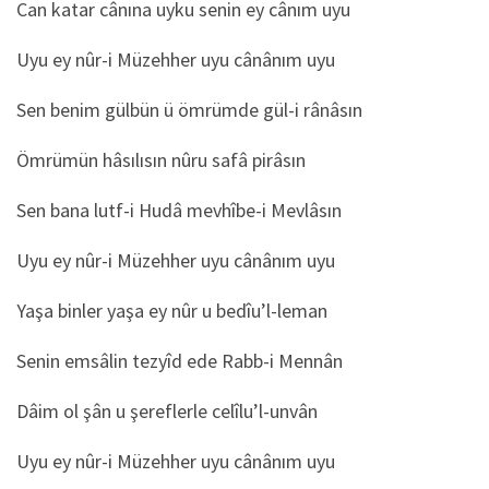
Can katar cânına uyku senin ey cânım uyu
Uyu ey nûr-i Müzehher uyu cânânım uyu
Sen benim gülbün ü ömrümde gül-i rânâsın
Ömrümün hâsılısın nûru safâ pirâsın
Sen bana lutf-i Hudâ mevhîbe-i Mevlâsın
Uyu ey nûr-i Müzehher uyu cânânım uyu
Yaşa binler yaşa ey nûr u bedîu’l-leman
Senin emsâlin tezyîd ede Rabb-i Mennân
Dâim ol şân u şereflerle celîlu’l-unvân
Uyu ey nûr-i Müzehher uyu cânânım uyu