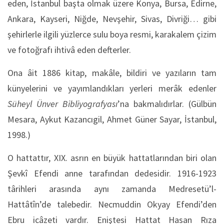
eden, İstanbul başta olmak üzere Konya, Bursa, Edirne,
Ankara, Kayseri, Niğde, Nevşehir, Sivas, Divriği… gibi
şehirlerle ilgili yüzlerce sulu boya resmi, karakalem çizim
ve fotoğrafı ihtivâ eden defterler.
Ona âit 1886 kitap, makâle, bildiri ve yazıların tam
künyelerini ve yayımlandıkları yerleri merâk edenler
Süheyl Ünver
Bibliyografyası
’na bakmalıdırlar. (Gülbün
Mesara, Aykut Kazancıgil, Ahmet Güner Sayar, İstanbul,
1998.)
O hattattır, XIX. asrın en büyük hattatlarından biri olan
Şevkî Efendi anne tarafından dedesidir. 1916-1923
târihleri arasında aynı zamanda Medresetü’l-
Hattâtîn’de talebedir. Necmuddin Okyay Efendi’den
Ebru icâzeti vardır. Eniştesi Hattat Hasan Rıza