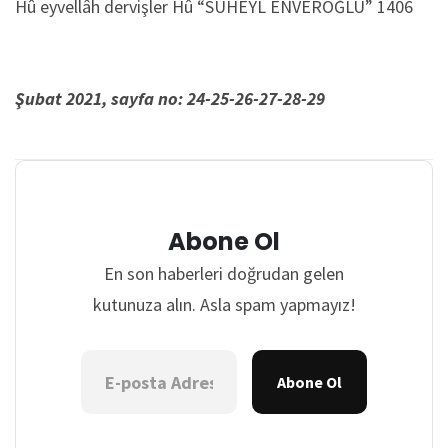
Hû eyvellâh dervişler Hû “SÜHEYL ENVEROĞLU” 1406
Şubat 2021, sayfa no: 24-25-26-27-28-29
Abone Ol
En son haberleri doğrudan gelen
kutunuza alın. Asla spam yapmayız!
Abone Ol