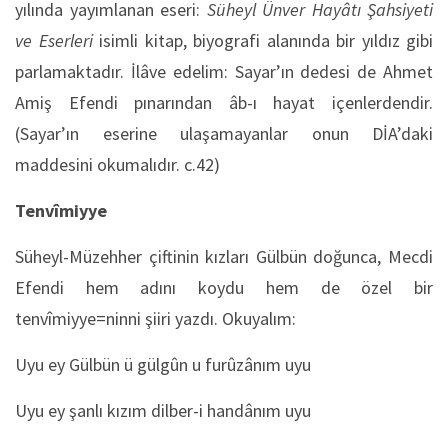
yılında yayımlanan eseri:
Süheyl Ünver Hayâtı
Şahsiyeti
ve Eserleri
isimli kitap, biyografi alanında bir yıldız gibi
parlamaktadır. İlâve edelim: Sayar’ın dedesi de Ahmet
Amiş Efendi pınarından âb-ı hayat içenlerdendir.
(Sayar’ın eserine ulaşamayanlar onun DİA’daki
maddesini okumalıdır. c.42)
Tenvîmiyye
Süheyl-Müzehher çiftinin kızları Gülbün doğunca, Mecdi
Efendi hem adını koydu hem de özel bir
tenvîmiyye=ninni şiiri yazdı. Okuyalım:
Uyu ey Gülbün ü gülgûn u furûzânım uyu
Uyu ey şanlı kızım dilber-i handânım uyu