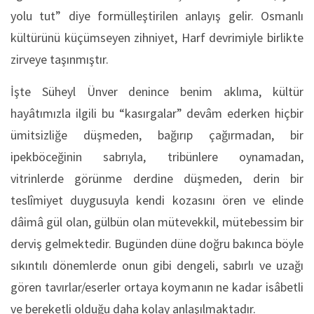
yolu tut” diye formülleştirilen anlayış gelir. Osmanlı
kültürünü küçümseyen zihniyet, Harf devrimiyle birlikte
zirveye taşınmıştır.
İşte Süheyl Ünver denince benim aklıma, kültür
hayâtımızla ilgili bu “kasırgalar” devâm ederken hiçbir
ümitsizliğe düşmeden, bağırıp çağırmadan, bir
ipekböceğinin sabrıyla, tribünlere oynamadan,
vitrinlerde görünme derdine düşmeden, derin bir
teslîmiyet duygusuyla kendi kozasını ören ve elinde
dâimâ gül olan, gülbün olan mütevekkil, mütebessim bir
derviş gelmektedir. Bugünden düne doğru bakınca böyle
sıkıntılı dönemlerde onun gibi dengeli, sabırlı ve uzağı
gören tavırlar/eserler ortaya koymanın ne kadar isâbetli
ve bereketli olduğu daha kolay anlaşılmaktadır.