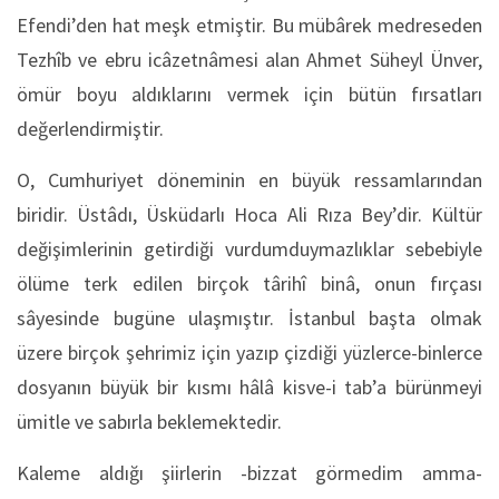
Efendi’den hat meşk etmiştir. Bu mübârek medreseden
Tezhîb ve ebru icâzetnâmesi alan Ahmet Süheyl Ünver,
ömür boyu aldıklarını vermek için bütün fırsatları
değerlendirmiştir.
O, Cumhuriyet döneminin en büyük ressamlarından
biridir. Üstâdı, Üsküdarlı Hoca Ali Rıza Bey’dir. Kültür
değişimlerinin getirdiği vurdumduymazlıklar sebebiyle
ölüme terk edilen birçok târihî binâ, onun fırçası
sâyesinde bugüne ulaşmıştır. İstanbul başta olmak
üzere birçok şehrimiz için yazıp çizdiği yüzlerce-binlerce
dosyanın büyük bir kısmı hâlâ kisve-i tab’a bürünmeyi
ümitle ve sabırla beklemektedir.
Kaleme aldığı şiirlerin -bizzat görmedim amma-