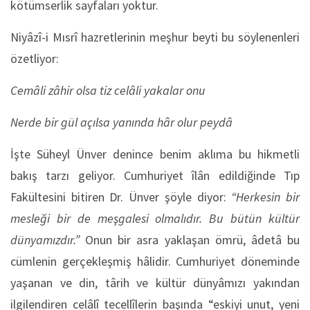
kötümserlik sayfaları yoktur.
Niyâzî-i Mısrî hazretlerinin meşhur beyti bu söylenenleri
özetliyor:
Cemâli zâhir olsa tiz celâli yakalar onu
Nerde bir gül açılsa yanında hâr olur peydâ
İşte Süheyl Ünver denince benim aklıma bu hikmetli
bakış tarzı geliyor. Cumhuriyet îlân edildiğinde Tıp
Fakültesini bitiren Dr. Ünver şöyle diyor:
“Herkesin bir
mesleği bir de meşgalesi olmalıdır. Bu bütün kültür
dünyamızdır.”
Onun bir asra yaklaşan ömrü, âdetâ bu
cümlenin gerçekleşmiş hâlidir. Cumhuriyet döneminde
yaşanan ve din, târih ve kültür dünyâmızı yakından
ilgilendiren celâlî tecellîlerin başında “eskiyi unut, yeni