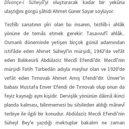
Dîvançe-i Süheylî’
yi oluşturacak kadar bir yekûna
ulaştığını görgü şâhidi Ahmet Güner Sayar söylüyor.
Tezhîb sanatının pîri olan bu insanın, tezhîb-i ahlâk
yönüne de temâs etmek gerekir: Tasavvufî ahlâk..
Osmanlı döneminde yetişen birçok gönül adamından
istifâde eden Ahmet Süheyl’in mürşidi, 1942’de vefât
eden Balıkesirli Abdülaziz Mecdî Efendi’dir. Mecdî’nin
mürşidi Fatih Türbedârı adıyla meşhur olan ve 1920’de
vefât eden Tırnovalı Ahmet Amiş Efendi’dir. Ünver’in
babası Mustafa Enver Efendi de Tırnovalı olup onun da
feyiz kaynağı aynı kişidir. Dervişlik yönünün dâimâ ikinci
planda kalması, bilinmemesi bu silsileden aldığı mânevî
terbiye ile ilgili bir konudur. Abdülaziz Mecdi Efendi’nin
Süheyl Bey’e yazdığı mektuplar bakalım ne zaman