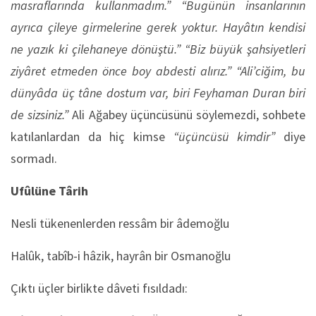
masraflarında kullanmadım.” “Bugünün insanlarının
ayrıca çileye girmelerine gerek yoktur. Hayâtın kendisi
ne yazık ki çilehaneye dönüştü.”
“Biz büyük şahsiyetleri
ziyâret etmeden önce boy abdesti alırız.”
“Ali’ciğim, bu
dünyâda üç tâne dostum var, biri Feyhaman Duran biri
de sizsiniz.”
Ali Ağabey üçüncüsünü söylemezdi, sohbete
katılanlardan da hiç kimse
“üçüncüsü kimdir”
diye
sormadı.
Ufûlüne Târih
Nesli tükenenlerden ressâm bir âdemoğlu
Halûk, tabîb-i hâzik, hayrân bir Osmanoğlu
Çıktı üçler birlikte dâveti fısıldadı: