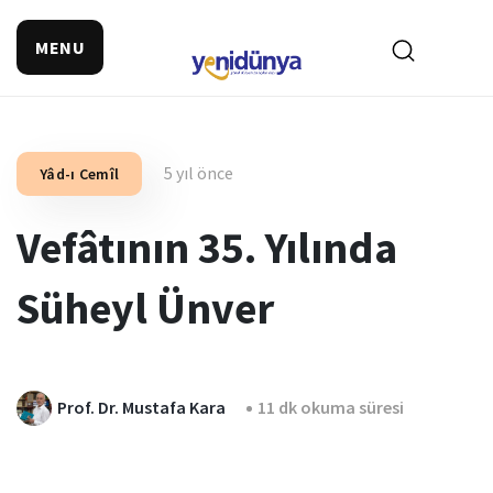
MENU
5 yıl önce
Yâd-ı Cemîl
Vefâtının 35. Yılında
Süheyl Ünver
Prof. Dr. Mustafa Kara
11 dk okuma süresi