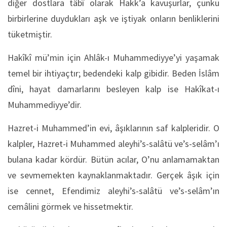
diğer dostlara tâbî olarak Hakk’a kavuşurlar, çünkü
birbirlerine duydukları aşk ve iştiyak onların benliklerini
tüketmiştir.
Hakîkî mü’min için Ahlâk-ı Muhammediyye’yi yaşamak
temel bir ihtiyaçtır; bedendeki kalp gibidir. Beden İslâm
dîni, hayat damarlarını besleyen kalp ise Hakîkat-ı
Muhammediyye’dir.
Hazret-i Muhammed’in evi, âşıklarının saf kalpleridir. O
kalpler, Hazret-i Muhammed aleyhi’s-salâtü ve’s-selâm’ı
bulana kadar kördür. Bütün acılar, O’nu anlamamaktan
ve sevmemekten kaynaklanmaktadır. Gerçek âşık için
ise cennet, Efendimiz aleyhi’s-salâtü ve’s-selâm’ın
cemâlini görmek ve hissetmektir.