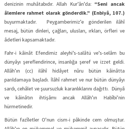
denizinin muhâtabıdır. Allah Kur’ân’da:
“Seni ancak
âlemlere rahmet olarak gönderdik.”
(Enbiyâ, 107.)
buyurmaktadır. Peygamberimiz’e gönderilen ilâhî
mesaj, bütün dinleri, çağları, ulusları, ırkları, örfleri ve
âdetleri kapsamaktadır.
Fahr-i kâinât Efendimiz aleyhi’s-salâtü ve’s-selâm bu
dünyâyı şereflendirince, insanlığa şeref ve izzet geldi.
Allâh’ın (cc) ilâhî hidâyet nûru bütün kâinâtta
parıldamaya başladı. İlâhî rahmet ve nur bütün dünyâyı
sardı, cehâlet ve şuursuzluk karanlıklarını dağıttı. Dünyâ
ve kâinâtın ihtişâmı ancak Allâh’ın Habîbi’nin
hürmetinedir.
Bütün fazîletler O’nun cism-i pâkinde cem olmuştur.
Allâh’ın en mükemmel ve mükemmil aynasıdır. Bütün