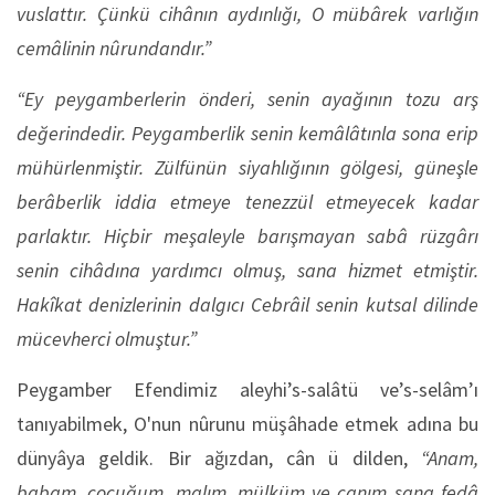
vuslattır. Çünkü cihânın aydınlığı, O mübârek varlığın
cemâlinin nûrundandır.”
“Ey peygamberlerin önderi, senin ayağının tozu arş
değerindedir. Peygamberlik senin kemâlâtınla sona erip
mühürlenmiştir. Zülfünün siyahlığının gölgesi, güneşle
berâberlik iddia etmeye tenezzül etmeyecek kadar
parlaktır. Hiçbir meşaleyle barışmayan sabâ rüzgârı
senin cihâdına yardımcı olmuş, sana hizmet etmiştir.
Hakîkat denizlerinin dalgıcı Cebrâil senin kutsal dilinde
mücevherci olmuştur.”
Peygamber Efendimiz aleyhi’s-salâtü ve’s-selâm’ı
tanıyabilmek, O'nun nûrunu müşâhade etmek adına bu
dünyâya geldik. Bir ağızdan, cân ü dilden,
“Anam,
babam, çocuğum, malım, mülküm ve canım sana fedâ