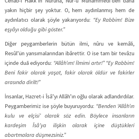
Cenâb-ı Hakk’ın Nûruna, Nûr-u Muhammedî’den daha
yakın hiçbir şey yoktur. O, hem aydınlanmış hem de
aydınlatıcı olarak şöyle yakarıyordu:
“Ey Rabbim! Bize
eşyâyı olduğu gibi göster.”
Diğer peygamberlerin bütün ilmi, nûru ve kemâli,
Resûl’ün yansımalarından ibârettir. O ise tam bir tevâzu
içinde duā ediyordu:
“Allâh’ım! İlmimi artır!” “Ey Rabbim!
Beni fakir olarak yaşat, fakir olarak öldür ve fakirler
arasında dirilt!”
İnsanlar, Hazret-i Îsâ’yı Allâh’ın oğlu olarak adlandırdılar.
Peygamberimiz ise şöyle buyuruyordu:
“Benden ‘Allâh’ın
kulu ve elçisi’ olarak söz edin. Böylece insanların
kardeşim Îsâ’ya ilişkin olarak içine düştükleri
abartmalara düşmezsiniz.”