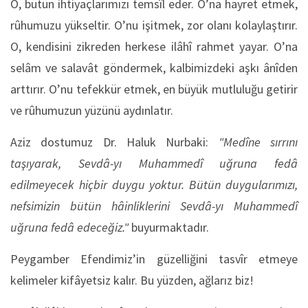
O, bütün ihtiyaçlarımızı temsîl eder. O’na hayret etmek,
rûhumuzu yükseltir. O’nu işitmek, zor olanı kolaylaştırır.
O, kendisini zikreden herkese ilâhî rahmet yayar. O’na
selâm ve salavât göndermek, kalbimizdeki aşkı ânîden
arttırır. O’nu tefekkür etmek, en büyük mutluluğu getirir
ve rûhumuzun yüzünü aydınlatır.
Aziz dostumuz Dr. Haluk Nurbaki:
"Medîne sırrını
taşıyarak, Sevdâ-yı Muhammedî uğruna fedâ
edilmeyecek hiçbir duygu yoktur. Bütün duygularımızı,
nefsimizin bütün hâinliklerini Sevdâ-yı Muhammedî
uğruna fedâ edeceğiz."
buyurmaktadır.
Peygamber Efendimiz’in güzelliğini tasvîr etmeye
kelimeler kifâyetsiz kalır. Bu yüzden, ağlarız biz!