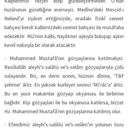
Kalplerimizi tezyîn edip güzelleştirmeden O’nun
huzûrunun güzelliğine eremeyiz. Medîne’deki Mescid-i
Nebevî’yi ziyâret ettiğimizde, oradaki fizikî cennet
bahçesi kendi kalbimizdeki cennet bahçesi ile musâfaha
edecektir. Mü’min kalbi, hayâtının aşkıyla buluşup aşkın
kevnî nabzıyla bir olarak atacaktır.
- Muhammed Mustafâ'nın gözyaşlarına katılmalıyız.
Resûlullâh aleyhi’s-salâtü ve’s-selâm gözyaşlarıyla çölü
sulayandır. Biz, en derin acının, hüznün dînine, ‘Tâif
şehrine’ āitiz. En yüksek kurbiyet sevinci ‘Mi’râc'a’ āitiz.
Bu en yüce makamlar gözyaşı okyanusu ile birbirine
bağlıdır. Kişi gözyaşları ile bu okyanusa katılırsa, bizzat
Hz. Muhammed Mustafâ'nın gözyaşlarına katılmış olur.
- Efendimiz aleyhi’s-salâtü ve’s-selâm’ın yolunun tozu