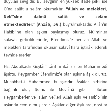
duyulan sevgidir. Bu sevginin en yüksek ifâde şekli ise
O’na salât u selâm okumaktır.
“Allah ve melekleri,
Nebî’sine dâimâ salât ve selâm
etmektedirler.”
(Ahzâb, 56.)
buyrulmaktadır. Allâh’ın
Habîbi’ne olan aşkını paylaşmış oluruz. Mü’minler
salavât getirdiklerinde, Efendimiz’e her an Allah ve
melekleri tarafından okunan salavâtlara iştirâk ederek
tevhîde ererler.
Hz. Abdülkādir Geylânî târifi imkânsız bir Muhammedî
âşıktır. Peygamber Efendimiz’e olan aşkına âşık oluruz.
Muhabbet-i Muhammed bulaşıcıdır. Âşıklar birbirine
bağımlı olur, Şems ile Mevlânâ gibi. Bütün
Peygamberler ve İslâm velîleri Allah aşkı ve Habîbi’nin
aşkında cem olmuşlardır. Âşıklar diğer âşıklara, dostlar