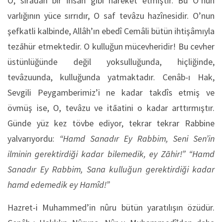
O, sıradan bir insan gibi hareket etmiştir. Bu O’nun
varlığının yüce sırrıdır, O saf tevâzu hazînesidir. O’nun
şefkatli kalbinde, Allâh’ın ebedî Cemâli bütün ihtişâmıyla
tezāhür etmektedir. O kulluğun mücevheridir! Bu cevher
üstünlüğünde değil yoksulluğunda, hiçliğinde,
tevâzuunda, kulluğunda yatmaktadır. Cenâb-ı Hak,
Sevgili Peygamberimiz’i ne kadar takdîs etmiş ve
övmüş ise, O, tevâzu ve itāatini o kadar arttırmıştır.
Günde yüz kez tövbe ediyor, tekrar tekrar Rabbine
yalvarıyordu:
“Hamd Sanadır Ey Rabbim, Seni Sen’in
ilminin gerektirdiği kadar bilemedik, ey Zāhir!” “Hamd
Sanadır Ey Rabbim, Sana kulluğun gerektirdiği kadar
hamd edemedik ey Hamîd!”
Hazret-i Muhammed’in nûru bütün yaratılışın özüdür.