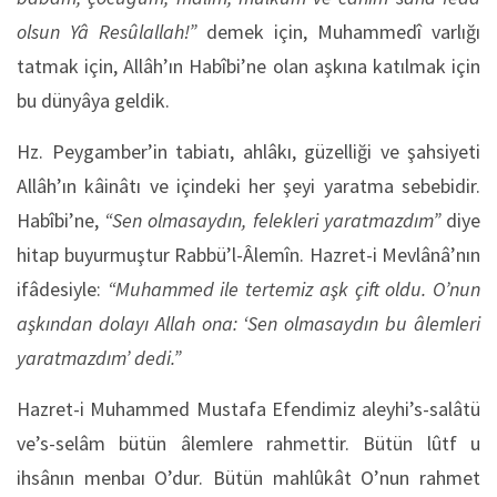
olsun Yâ Resûlallah!”
demek için, Muhammedî varlığı
tatmak için, Allâh’ın Habîbi’ne olan aşkına katılmak için
bu dünyâya geldik.
Hz. Peygamber’in tabiatı, ahlâkı, güzelliği ve şahsiyeti
Allâh’ın kâinâtı ve içindeki her şeyi yaratma sebebidir.
Habîbi’ne,
“Sen olmasaydın, felekleri yaratmazdım”
diye
hitap buyurmuştur Rabbü’l-Âlemîn. Hazret-i Mevlânâ’nın
ifâdesiyle:
“Muhammed ile tertemiz aşk çift oldu. O’nun
aşkından dolayı Allah ona: ‘Sen olmasaydın bu âlemleri
yaratmazdım’ dedi.”
Hazret-i Muhammed Mustafa Efendimiz aleyhi’s-salâtü
ve’s-selâm bütün âlemlere rahmettir. Bütün lûtf u
ihsânın menbaı O’dur. Bütün mahlûkât O’nun rahmet