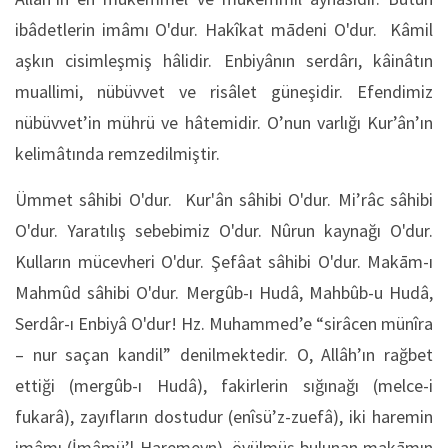
ibâdetlerin imâmı O'dur. Hakîkat mādeni O'dur. Kâmil
aşkın cisimleşmiş hâlidir. Enbiyânın serdârı, kâinâtın
muallimi, nübüvvet ve risâlet güneşidir. Efendimiz
nübüvvet’in mührü ve hâtemidir. O’nun varlığı Kur’ân’ın
kelimâtında remzedilmiştir.
Ümmet sâhibi O'dur. Kur'ân sâhibi O'dur. Mi’râc sâhibi
O'dur. Yaratılış sebebimiz O'dur. Nûrun kaynağı O'dur.
Kulların mücevheri O'dur. Şefâat sâhibi O'dur. Makām-ı
Mahmûd sâhibi O'dur. Mergûb-ı Hudâ, Mahbûb-u Hudâ,
Serdâr-ı Enbiyâ O'dur! Hz. Muhammed’e “sirâcen münîra
– nur saçan kandil” denilmektedir. O, Allâh’ın rağbet
ettiği (mergûb-ı Hudâ), fakirlerin sığınağı (melce-i
fukarâ), zayıfların dostudur (enîsü’z-zuefâ), iki haremin
imâmı (İmâmü’l-Haremeyn), övülmüş bulunan makāmın