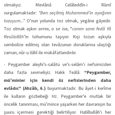
olmalıyız. Mevlânâ Celâleddîn-i Rûmî
vurgulamaktadır:
“Ben seçilmiş Muhammed’in ayağının
tozuyum...”
O’nun yolunda toz olmak, yegâne gāyedir.
Toz olmak aşkın sırrını, o sır ise, “
canım sana fedâ Yâ
Resûlallâh”
ın tohumunu taşıyor. Kişi tozun aşkıyla
sembolize edilmiş olan tevâzunun doruklarına ulaştığı
zaman, nûr-u ilâhî ile mükâfatlandırılır.
- Peygamber aleyhi’s-salâtü ve’s-selâm’ı nefsimizden
daha fazla sevmeliyiz. Hakk Teālâ:
“Peygamber,
mü’minler için kendi öz nefislerinden daha
evlâdır.”
(Ahzâb, 6.)
buyurmaktadır. Bu âyet-i kerîme
ile kulların gözbebeği Hz. Peygamber’e mutlak bir
öncelik tanınması, mü’mince yaşarken her davranışın bu
şuuru içermesi gerektiği belirtiliyor. Habîbullâh’ı her