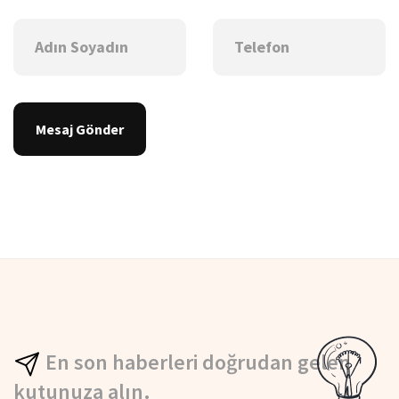
Mesaj Gönder
En son haberleri doğrudan gelen
kutunuza alın.