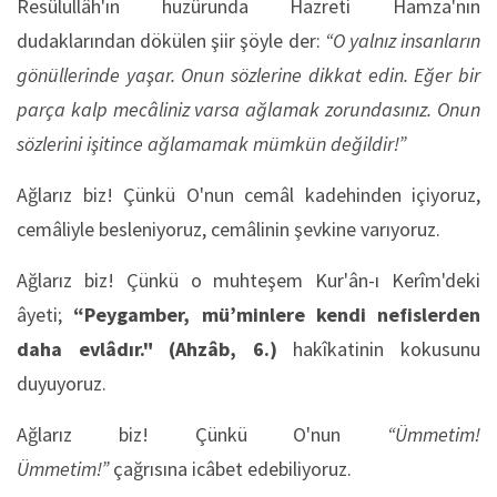
Resûlullâh'ın huzûrunda Hazreti Hamza'nın
dudaklarından dökülen şiir şöyle der:
“O yalnız insanların
gönüllerinde yaşar. Onun sözlerine dikkat edin. Eğer bir
parça kalp mecâliniz varsa ağlamak zorundasınız. Onun
sözlerini işitince ağlamamak mümkün değildir!”
Ağlarız biz! Çünkü O'nun cemâl kadehinden içiyoruz,
cemâliyle besleniyoruz, cemâlinin şevkine varıyoruz.
Ağlarız biz! Çünkü o muhteşem Kur'ân-ı Kerîm'deki
âyeti;
“Peygamber, mü’minlere kendi nefislerden
daha evlâdır."
(Ahzâb, 6.)
hakîkatinin kokusunu
duyuyoruz.
Ağlarız biz! Çünkü O'nun
“Ümmetim!
Ümmetim!”
çağrısına icâbet edebiliyoruz.