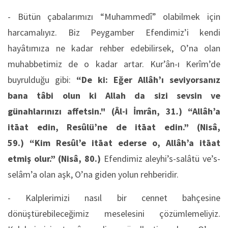
- Bütün çabalarımızı “Muhammedî” olabilmek için
harcamalıyız. Biz Peygamber Efendimiz’i kendi
hayâtımıza ne kadar rehber edebilirsek, O’na olan
muhabbetimiz de o kadar artar. Kur’ân-ı Kerîm’de
buyrulduğu gibi:
“De ki: Eğer Allâh’ı seviyorsanız
bana tâbi olun ki Allah da sizi sevsin ve
günahlarınızı affetsin."
(Âl-i İmrân, 31
.
)
“Allâh’a
itāat edin, Resûlü’ne de itāat edin
.” (Nisâ,
59.) “Kim Resûl’e itāat ederse o, Allâh’a itāat
etmiş olur.”
(Nisâ, 80.)
Efendimiz aleyhi’s-salâtü ve’s-
selâm’a olan aşk, O’na giden yolun rehberidir.
- Kalplerimizi nasıl bir cennet bahçesine
dönüştürebileceğimiz meselesini çözümlemeliyiz.