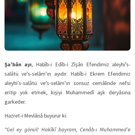
Şa’bân ayı
, Habîb-i Edîb-i Zîşân Efendimiz aleyhi’s-
salâtü ve’s-selâm’ın ayıdır. Habîb-i Ekrem Efendimiz
aleyhi’s-salâtü ve’s-selâm’ın sonsuz cemâlinde nefsi
eritip yok etmek, kişiyi Muhammedî aşk deryâsına
garkeder.
Hazret-i Mevlânâ buyurur ki:
“Gel ey gönül! Hakîkî bayram, Cenâb-ı Muhammed’e