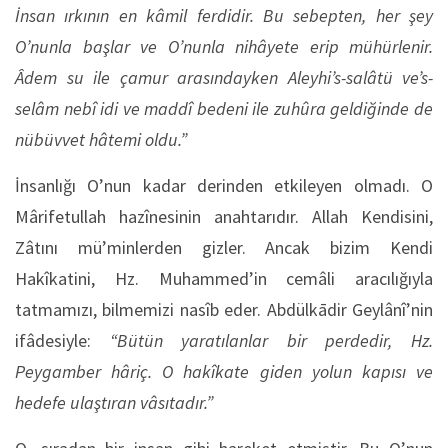
İnsan ırkının en kâmil ferdidir. Bu sebepten, her şey
O’nunla başlar ve O’nunla nihâyete erip mühürlenir.
Âdem su ile çamur arasındayken Aleyhi’s-salâtü ve’s-
selâm nebî idi ve maddî bedeni ile zuhûra geldiğinde de
nübüvvet hâtemi oldu.”
İnsanlığı O’nun kadar derinden etkileyen olmadı. O
Mârifetullah hazînesinin anahtarıdır. Allah Kendisini,
Zâtını mü’minlerden gizler. Ancak bizim Kendi
Hakîkatini, Hz. Muhammed’in cemâli aracılığıyla
tatmamızı, bilmemizi nasîb eder. Abdülkādir Geylânî’nin
ifâdesiyle:
“Bütün yaratılanlar bir perdedir, Hz.
Peygamber hâriç. O hakîkate giden yolun kapısı ve
hedefe ulaştıran vâsıtadır.”