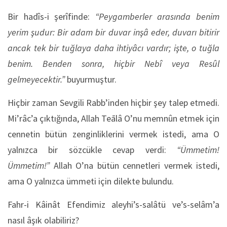
Bir hadîs-i şerîfinde:
“Peygamberler arasında benim
yerim şudur: Bir adam bir duvar inşâ eder, duvarı bitirir
ancak tek bir tuğlaya daha ihtiyâcı vardır; işte, o tuğla
benim. Benden sonra, hiçbir Nebî veya Resûl
gelmeyecektir.”
buyurmuştur.
Hiçbir zaman Sevgili Rabb’inden hiçbir şey talep etmedi.
Mi’râc’a çıktığında, Allah Teālâ O’nu memnûn etmek için
cennetin bütün zenginliklerini vermek istedi, ama O
yalnızca bir sözcükle cevap verdi:
“Ümmetim!
Ümmetim!”
Allah O’na bütün cennetleri vermek istedi,
ama O yalnızca ümmeti için dilekte bulundu.
Fahr-i Kâinât Efendimiz aleyhi’s-salâtü ve’s-selâm’a
nasıl âşık olabiliriz?