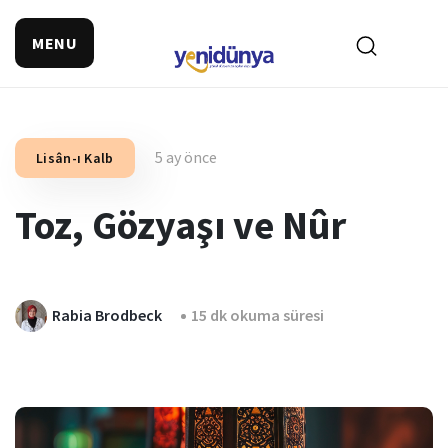
MENU
5 ay önce
Lisân-ı Kalb
Toz, Gözyaşı ve Nûr
Rabia Brodbeck
15 dk okuma süresi