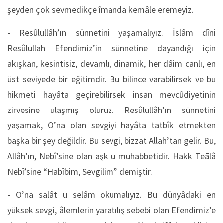
şeyden çok sevmedikçe îmanda kemâle eremeyiz.
- Resûlullâh’ın sünnetini yaşamalıyız. İslâm dîni
Resûlullah Efendimiz’in sünnetine dayandığı için
akışkan, kesintisiz, devamlı, dinamik, her dâim canlı, en
üst seviyede bir eğitimdir. Bu bilince varabilirsek ve bu
hikmeti hayâta geçirebilirsek insan mevcûdiyetinin
zirvesine ulaşmış oluruz. Resûlullâh’ın sünnetini
yaşamak, O’na olan sevgiyi hayâta tatbîk etmekten
başka bir şey değildir. Bu sevgi, bizzat Allah’tan gelir. Bu,
Allâh’ın, Nebî’sine olan aşk u muhabbetidir. Hakk Teālâ
Nebî’sine “Habîbim, Sevgilim” demiştir.
- O’na salât u selâm okumalıyız. Bu dünyâdaki en
yüksek sevgi, âlemlerin yaratılış sebebi olan Efendimiz’e