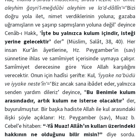
aleyhim ğayri'l-meğdûbi aleyhim ve la'd-dâllîn'
=‘Bizi
doğru yola ilet, nimet verdiklerinin yoluna; gazaba
uğramışların ve şaşırıp sapmışların yoluna değil’ deyince
Cenâb-ı Hakk, ‘
İşte bu yalnızca kulum içindir, isteği
yerine gelecektir’
der” (Müslim, Salât, 38, 40). Her
insan Kur’ân âyetlerine, Hz. Peygamber’in (sav)
sünnetine ihlas ve samîmiyet içerisinde uymaya çalışır.
Samîmiyet derecesine göre Yüce Allah karşılığını
verecektir. Onun için hadîsi şerifte: Kul
,
'İyyake na'büdü
ve iyyake neste'în'
=‘Biz ancak sana ibâdet eder, yalnızca
senden yardım dileriz’ deyince, “
Bu Benimle kulum
arasındadır, artık kulum ne isterse olacaktır’
der,
buyurulmuştur. Bir başka hadiste Allah ile kul arasındaki
ilişki şöyle açıklanır: Hz. Peygamber (sav), Muaz b.
Cebel’e hitaben:
“-Yâ Muaz! Allâh’ın kulları üzerindeki
hakkının ne olduğunu bilir misin?”
diye sordu.