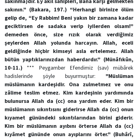
sakınma)dır. Ey akıl sâhipleri, Bana karşı gelmekten
sakının.”
(Bakara, 197.)
“Herhangi birinize ölüm
gelip de, “Ey Rabbim! Beni yakın bir zamana kadar
geciktirsen de sadaka verip iyilerden olsam!”
demeden önce, size rızık olarak verdiğimiz
şeylerden Allah yolunda harcayın. Allah, eceli
geldiğinde hiçbir kimseyi asla ertelemez. Allah
bütün yaptıklarınızdan haberdardır.”
(Münâfıkûn,
10-11.)
*** Peygamber Efendimiz (sav) mübârek
hadislerinde şöyle buyurmuştur:
"Müslüman
müslümanın kardeşidir. Ona zulmetmez ve onu
zâlime teslim etmez. Kim kardeşinin yardımında
bulunursa Allah da (cc) ona yardım eder. Kim bir
müslümanın sıkıntısını giderirse Allah da (cc) onun
kıyamet günündeki sıkıntılarından birini giderir.
Kim bir müslümanın ayıbını örterse Allah da (cc)
kıyâmet gününde onun ayıplarını örter."
(Buhârî,