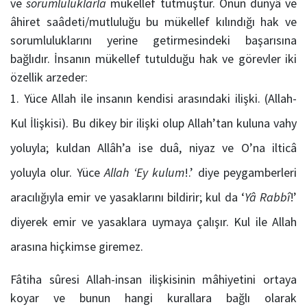
ve
sorumluluklarla
mükellef tutmuştur. Onun dünyâ ve
âhiret saâdeti/mutluluğu bu mükellef kılındığı hak ve
sorumluluklarını yerine getirmesindeki başarısına
bağlıdır. İnsanın mükellef tutulduğu hak ve görevler iki
özellik arzeder:
Yüce Allah ile insanın kendisi arasındaki ilişki. (Allah-
Kul İlişkisi). Bu dikey bir ilişki olup Allah’tan kuluna vahy
yoluyla; kuldan Allâh’a ise duâ, niyaz ve O’na ilticâ
yoluyla olur. Yüce
Allah ‘Ey kulum
!.’ diye peygamberleri
aracılığıyla emir ve yasaklarını bildirir; kul da ‘
Yâ Rabbî
!’
diyerek emir ve yasaklara uymaya çalışır. Kul ile Allah
arasına hiçkimse giremez.
Fâtiha sûresi Allah-insan ilişkisinin mâhiyetini ortaya
koyar ve bunun hangi kurallara bağlı olarak