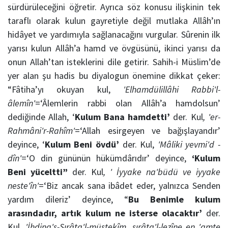
sürdürüleceğini öğretir. Ayrıca söz konusu ilişkinin tek
taraflı olarak kulun gayretiyle değil mutlaka Allâh’ın
hidâyet ve yardımıyla sağlanacağını vurgular. Sûrenin ilk
yarısı kulun Allâh’a hamd ve övgüsünü, ikinci yarısı da
onun Allah’tan isteklerini dile getirir. Sahih-i Müslim’de
yer alan şu hadis bu diyalogun önemine dikkat çeker:
“Fâtiha’yı okuyan kul,
'Elhamdülillâhi Rabbi'l-
âlemîn'
=‘Âlemlerin rabbi olan Allâh’a hamdolsun’
dediğinde Allah, ‘
Kulum Bana hamdetti’
der. Kul
,
'er-
Rahmâni'r-Rahîm'
=‘Allah esirgeyen ve bağışlayandır’
deyince, ‘
Kulum Beni övdü’
der. Kul,
'Mâliki yevmi'd -
dîn'
=‘O din gününün hükümdârıdır’ deyince,
‘Kulum
Beni yüceltti”
der. Kul
,
' İyyake na'büdü ve iyyake
neste'în'
=‘Biz ancak sana ibâdet eder, yalnızca Senden
yardım dileriz’ deyince, “
Bu Benimle kulum
arasındadır, artık kulum ne isterse olacaktır’
der.
Kul,
'İhdina's-Sırâta'l-müstekîm, sırâta'l-lezîne en 'amte