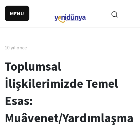
MENU
10 yıl önce
Toplumsal
İlişkilerimizde Temel
Esas:
Muâvenet/Yardımlaşma