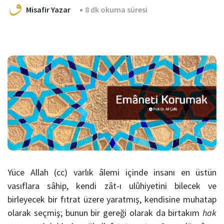
Misafir Yazar
8 dk okuma süresi
Yüce Allah (cc) varlık âlemi içinde insanı en üstün
vasıflara sâhip, kendi zât-ı ulûhiyetini bilecek ve
birleyecek bir fıtrat üzere yaratmış, kendisine muhatap
olarak seçmiş; bunun bir gereği olarak da birtakım
hak