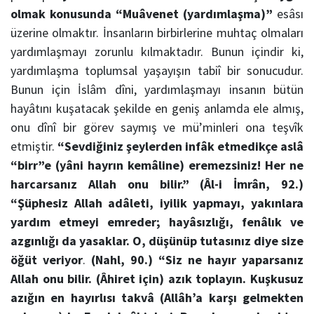
olmak konusunda
“Muâvenet (yardımlaşma)”
esâsı
üzerine olmaktır. İnsanların birbirlerine muhtaç olmaları
yardımlaşmayı zorunlu kılmaktadır. Bunun içindir ki,
yardımlaşma toplumsal yaşayışın tabiî bir sonucudur.
Bunun için İslâm dîni, yardımlaşmayı insanın bütün
hayâtını kuşatacak şekilde en geniş anlamda ele almış,
onu dînî bir görev saymış ve mü’minleri ona teşvîk
etmiştir.
“Sevdiğiniz şeylerden infâk etmedikçe aslâ
“birr”e (yâni hayrın kemâline) eremezsiniz!
Her ne
harcarsanız Allah onu bilir.”
(Âl-i İmrân, 92.)
“Şüphesiz Allah adâleti, iyilik yapmayı, yakınlara
yardım etmeyi emreder; hayâsızlığı, fenâlık ve
azgınlığı da yasaklar. O, düşünüp tutasınız diye size
öğüt veriyor
.
(Nahl, 90.)
“Siz ne hayır yaparsanız
Allah onu bilir. (Âhiret için) azık toplayın. Kuşkusuz
azığın en hayırlısı takvâ (Allâh’a karşı gelmekten