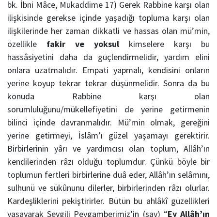
bk. İbni Mâce, Mukaddime 17) Gerek Rabbine karşı olan
ilişkisinde gerekse içinde yaşadığı topluma karşı olan
ilişkilerinde her zaman dikkatli ve hassas olan mü’min,
özellikle
fakir ve yoksul
kimselere karşı bu
hassâsiyetini daha da güçlendirmelidir, yardım elini
onlara uzatmalıdır. Empati yapmalı, kendisini onların
yerine koyup tekrar tekrar düşünmelidir. Sonra da bu
konuda Rabbine karşı olan
sorumluluğunu/mükellefiyetini de yerine getirmenin
bilinci içinde davranmalıdır. Mü’min olmak, gereğini
yerine getirmeyi, İslâm’ı güzel yaşamayı gerektirir.
Birbirlerinin yârı ve yardımcısı olan toplum, Allâh’ın
kendilerinden râzı olduğu toplumdur. Çünkü böyle bir
toplumun fertleri birbirlerine duâ eder, Allâh’ın selâmını,
sulhunü ve sükûnunu dilerler, birbirlerinden râzı olurlar.
Kardeşliklerini pekiştirirler. Bütün bu ahlâkî güzellikleri
yaşayarak Sevgili Peygamberimiz’in (sav) “
Ey Allâh’ın