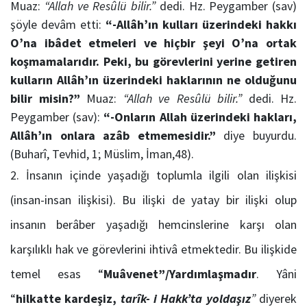
Muaz:
“Allah ve Resûlü bilir.”
dedi. Hz. Peygamber (sav)
şöyle devâm etti:
“-Allâh’ın kulları üzerindeki hakkı
O’na ibâdet etmeleri ve hiçbir şeyi O’na ortak
koşmamalarıdır.
Peki, bu görevlerini yerine getiren
kulların Allâh’ın üzerindeki haklarının ne olduğunu
bilir misin?”
Muaz:
“Allah ve Resûlü bilir.”
dedi. Hz.
Peygamber (sav):
“-Onların Allah üzerindeki hakları,
Allâh’ın onlara azâb etmemesidir.”
diye buyurdu.
(Buharî, Tevhid, 1; Müslim, İman,48).
İnsanın içinde yaşadığı toplumla ilgili olan ilişkisi
(insan-insan ilişkisi). Bu ilişki de yatay bir ilişki olup
insanın berâber yaşadığı hemcinslerine karşı olan
karşılıklı hak ve görevlerini ihtivâ etmektedir. Bu ilişkide
temel esas “
Muâvenet”/Yardımlaşmadır
. Yâni
“
hilkatte kardeşiz,
tarîk- i Hakk’ta yoldaşız
”
diyerek