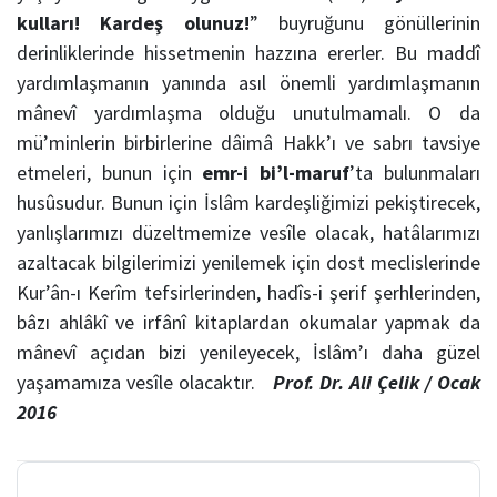
kulları! Kardeş olunuz!
” buyruğunu gönüllerinin
derinliklerinde hissetmenin hazzına ererler. Bu maddî
yardımlaşmanın yanında asıl önemli yardımlaşmanın
mânevî yardımlaşma olduğu unutulmamalı. O da
mü’minlerin birbirlerine dâimâ Hakk’ı ve sabrı tavsiye
etmeleri, bunun için
emr-i bi’l-maruf
’ta bulunmaları
husûsudur. Bunun için İslâm kardeşliğimizi pekiştirecek,
yanlışlarımızı düzeltmemize vesîle olacak, hatâlarımızı
azaltacak bilgilerimizi yenilemek için dost meclislerinde
Kur’ân-ı Kerîm tefsirlerinden, hadîs-i şerif şerhlerinden,
bâzı ahlâkî ve irfânî kitaplardan okumalar yapmak da
mânevî açıdan bizi yenileyecek, İslâm’ı daha güzel
yaşamamıza vesîle olacaktır.
Prof. Dr. Ali Çelik / Ocak
2016