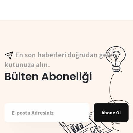
En son haberleri doğrudan gelen
kutunuza alın.
Bülten Aboneliği
Abone Ol