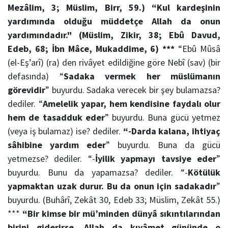
Mezâlim, 3; Müslim, Birr, 59.)
“Kul kardeşinin
yardımında olduğu müddetçe Allah da onun
yardımındadır." (
Müslim, Zikir, 38; Ebû Davud,
Edeb, 68; İbn Mâce, Mukaddime, 6)
***
“Ebû Mûsâ
(el-Eş’arî) (ra) den rivâyet edildiğine göre Nebî (sav) (bir
defasında) “
Sadaka vermek her müslümanın
görevidir
” buyurdu. Sadaka verecek bir şey bulamazsa?
dediler. “
Amelelik yapar, hem kendisine faydalı olur
hem de tasadduk eder
” buyurdu. Buna gücü yetmez
(veya iş bulamaz) ise? dediler.
“-Darda kalana, ihtiyaç
sâhibine yardım eder
” buyurdu. Buna da gücü
yetmezse? dediler. “-
İyilik yapmayı tavsiye eder
”
buyurdu. Bunu da yapamazsa? dediler. “-
Kötülük
yapmaktan uzak durur. Bu da onun için sadakadır
”
buyurdu. (Buhârî, Zekât 30, Edeb 33; Müslim, Zekât 55.)
***
“Bir kimse bir mü’minden dünyâ sıkıntılarından
birini giderirse, Allah da kıyâmet gününde o