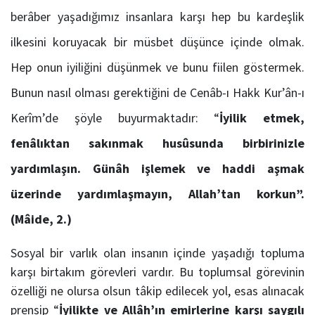
berâber yaşadığımız insanlara karşı hep bu kardeşlik
ilkesini koruyacak bir müsbet düşünce içinde olmak.
Hep onun iyiliğini düşünmek ve bunu fiilen göstermek.
Bunun nasıl olması gerektiğini de Cenâb-ı Hakk Kur’ân-ı
Kerîm’de şöyle buyurmaktadır: “
İyilik etmek,
fenâlıktan sakınmak husûsunda birbirinizle
yardımlaşın. Günâh işlemek ve haddi aşmak
üzerinde yardımlaşmayın, Allah’tan korkun”.
(Mâide, 2.)
Sosyal bir varlık olan insanın içinde yaşadığı topluma
karşı birtakım görevleri vardır. Bu toplumsal görevinin
özelliği ne olursa olsun tâkip edilecek yol, esas alınacak
prensip “
İyilikte ve Allâh’ın emirlerine karşı saygılı