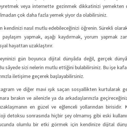
yretmek veya internette gezinmek dikkatinizi yemekten da
olmadan çok daha fazla yemek yiyor da olabilirsiniz.
 kendinizi nasıl mutlu edebileceğinizi öğrenin. Sürekli olara
ek, paylaşım yapmak, aşağı kaydırmak, yorum yapmak zam
syal hayattan uzaklaştırır.
eyninizi gün boyunca dijital dünyâda değil, gerçek dün
u sâyede sizi nelerin mutlu ettiğini bulabilirsiniz. Bu işe kaf
ınızla iletişime geçerek başlayabilirsiniz.
tagram ve diğer mavi ışık saçan sosyallikten kurtularak ge
kenara bırakın ve ailenizle ya da arkadaşlarınızla geçireceği
uzaklaşmanın en güzel ve eğlenceli yollarından birisidir. 
oloji detoksu sonrasında hiçbir şey olmamış gibi eski kul
unda olumlu bir etki görmek için kendinize dijital dünyâ