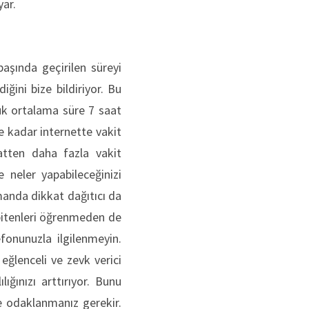
yar.
başında geçirilen süreyi
ğini bize bildiriyor. Bu
lük ortalama süre 7 saat
e kadar internette vakit
atten daha fazla vakit
 neler yapabileceğinizi
manda dikkat dağıtıcı da
p bitenleri öğrenmeden de
fonunuzla ilgilenmeyin.
eğlenceli ve zevk verici
ğınızı arttırıyor. Bunu
e odaklanmanız gerekir.