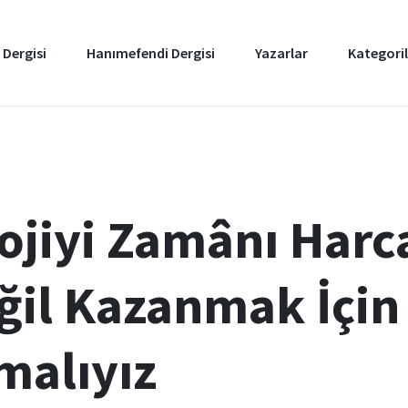
 Dergisi
Hanımefendi Dergisi
Yazarlar
Kategoril
ojiyi Zamânı Har
eğil Kazanmak İçin
malıyız