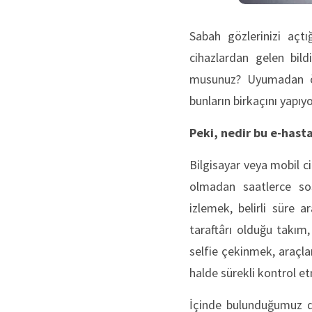
Sabah gözlerinizi açtı
cihazlardan gelen bil
musunuz? Uyumadan ön
bunların birkaçını yapıy
Peki, nedir bu e-hasta
Bilgisayar veya mobil c
olmadan saatlerce sos
izlemek, belirli süre a
taraftârı olduğu takım,
selfie çekinmek, araçla
halde sürekli kontrol 
İçinde bulunduğumuz di