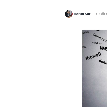
Harun Sarı
6 dk