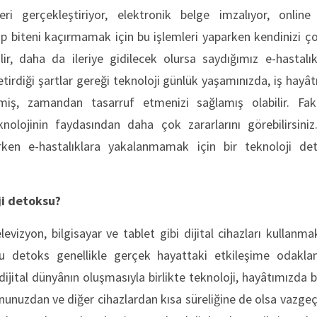
ri gerçekleştiriyor, elektronik belge imzalıyor, online 
p biteni kaçırmamak için bu işlemleri yaparken kendinizi ç
ilir, daha da ileriye gidilecek olursa saydığımız e-hastalı
etirdiği şartlar gereği teknoloji günlük yaşamınızda, iş hayâ
rmiş, zamandan tasarruf etmenizi sağlamış olabilir. Fakat
nolojinin faydasından daha çok zararlarını görebilirsiniz.
arken e-hastalıklara yakalanmamak için bir teknoloji d
i
detoksu?
elevizyon, bilgisayar ve tablet gibi dijital cihazları kullanma
Bu detoks genellikle gerçek hayattaki etkileşime odakla
ijital dünyânın oluşmasıyla birlikte teknoloji, hayâtımızda
nunuzdan ve diğer cihazlardan kısa süreliğine de olsa vazge