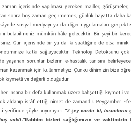
en zaman içerisinde yapılması gereken mailler, görüşmeler, b
ktan sonra boş zaman geçirmemek, günlük hayatta daha kal
 sâyede sosyal medyayı
ya da diğer uygulamaları gerçekte
ı bulabilmeniz mümkün hâle gelecektir. Bir şeyi bir kere
siniz. Gün içerisinde bir ya da iki saatliğine de olsa mini
etiminize katkı sağlayacaktır. Teknoloji Detoksunu çok 
e yaşanan sorunlar bizlerin e-hastalık tanısını belirleyece
man kazanmak için kullanmalıyız. Çünkü dînimizin bize öğre
çok kıymetli ve değerli olduğudur.
her insana bir defa kullanmak üzere bahşettiği kıymetli ve sı
çok aldanıp isrâf ettiği nimet de zamandır. Peygamber 
-i şerîfinde şöyle buyuruyor:
"2 şey vardır ki, insanların
boş vakit."
Rabbim bizleri sağlığımızın ve vaktimizin 