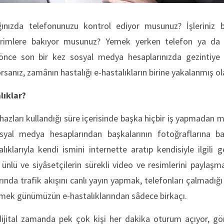
ğınızda telefonunuzu kontrol ediyor musunuz? İşleriniz b
dirimlere bakıyor musunuz? Yemek yerken telefon ya da t
ce son bir kez sosyal medya hesaplarınızda gezintiye 
orsanız, zamânın hastalığı e-hastalıkların birine yakalanmış ola
lıklar?
ihazları kullandığı süre içerisinde başka hiçbir iş yapmadan 
yal medya hesaplarından başkalarının fotoğraflarına b
ralıklarıyla kendi ismini internette aratıp kendisiyle ilgili 
 ünlü ve siyâsetçilerin sürekli video ve resimlerini payla
rında trafik akışını canlı yayın yapmak, telefonları çalmadığı
etmek günümüzün e-hastalıklarından sâdece birkaçı.
jital zamanda pek çok kişi her dakika oturum açıyor, gön