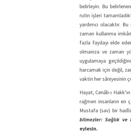
belirleyin. Bu belirlen
rutin işleri tamamladı
yardımcı olacaktır. Bu
zaman kullanma imkânın
fazla faydayı elde eder
olmanıza ve zaman yön
uygulamaya geçildiğind
harcamak için değil, za
vaktin her sâniyesinin 
Hayat, Cenâb-ı Hakk’ın 
rağmen insanların en 
Mustafa (sav) bir hadîs
bilmezler: Sağlık ve 
eylesin.