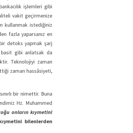
ankacılık işlemleri gibi
iteli vakit geçirmenize
n kullanmak istediğiniz
den fazla yaparsanız en
k bir detoks yapmak
şarj
basit gibi anlatsak da
ktir. Teknolojiyi zaman
ttiği zaman hassâsiyeti,
nırlı bir nimettir. Buna
Efendimiz Hz. Muhammed
 çoğu onların kıymetini
kıymetini bilenlerden