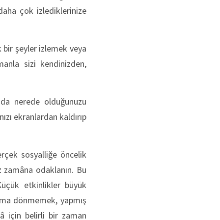
ha çok izlediklerinize
k bir şeyler izlemek veya
anla sizi kendinizden,
yâda nerede olduğunuzu
anızı ekranlardan kaldırıp
rçek sosyalliğe öncelik
niz zamâna odaklanın. Bu
Küçük etkinlikler büyük
lanıma dönmemek, yapmış
 için belirli bir zaman