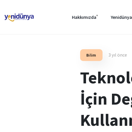
Hakkımızda
Yenidünya
3 yıl önce
Bilim
Teknol
İçin D
Kullan