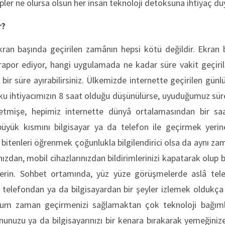
ler ne olursa olsun her insan teknoloji detoksuna ihtiyaç du
r?
kran başında geçirilen zamânın hepsi kötü değildir. Ekran 
 rapor ediyor, hangi uygulamada ne kadar süre vakit geçirildi
i bir süre ayırabilirsiniz. Ülkemizde internette geçirilen gün
ku ihtiyacımızın 8 saat olduğu düşünülürse, uyuduğumuz sür
yetmişe, hepimiz internette dünyâ ortalamasından bir sa
 büyük kısmını bilgisayar ya da telefon ile geçirmek yerine
 bitenleri öğrenmek çoğunlukla bilgilendirici olsa da aynı za
rınızdan, mobil cihazlarınızdan bildirimlerinizi kapatarak olu
terin. Sohbet ortamında, yüz yüze görüşmelerde aslâ tele
telefondan ya da bilgisayardan bir şeyler izlemek oldukça 
rum zaman geçirmenizi sağlamaktan çok teknoloji bağımlılı
nunuzu ya da bilgisayarınızı bir kenara bırakarak yemeğiniz