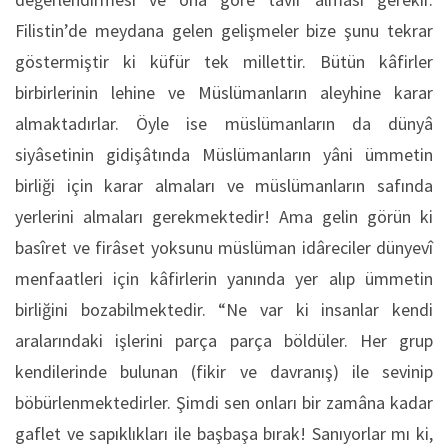
Filistin’de meydana gelen gelişmeler bize şunu tekrar
göstermiştir ki küfür tek millettir. Bütün kâfirler
birbirlerinin lehine ve Müslümanların aleyhine karar
almaktadırlar. Öyle ise müslümanların da dünyâ
siyâsetinin gidişâtında Müslümanların yâni ümmetin
birliği için karar almaları ve müslümanların safında
yerlerini almaları gerekmektedir! Ama gelin görün ki
basîret ve firâset yoksunu müslüman idâreciler dünyevî
menfaatleri için kâfirlerin yanında yer alıp ümmetin
birliğini bozabilmektedir. “Ne var ki insanlar kendi
aralarındaki işlerini parça parça böldüler. Her grup
kendilerinde bulunan (fikir ve davranış) ile sevinip
böbürlenmektedirler. Şimdi sen onları bir zamâna kadar
gaflet ve sapıklıkları ile başbaşa bırak! Sanıyorlar mı ki,