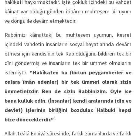
hakîkati haykırmaktadır. İşte çokluk içindeki bu vahdet
kâinat var olduğu günden itibâren muhteşem bir uyum
ve döngü ile devâm etmektedir.
Rabbimiz kâinattaki bu muhteşem uyumun, kesret
içindeki vahdetin insanların sosyal hayatlarında devâm
etmesi için kendisinin tek Rab olduğunu bildiren tek bir
dîni göndermiş ve insanların tek bir ümmet olmalarını
istemiştir.
“Hakîkaten bu (bütün peygamberler ve
onlara îmân edenler) bir tek ümmet olarak sizin
ümmetinizdir. Ben de sizin Rabbinizim. Öyle ise
bana kulluk edin. (İnsanlar) kendi aralarında (din ve
devlet) işlerinin birliğini bozdular. Halbuki hepsi
1
bize döneceklerdir.”
Allah Teâlâ Enbiyâ sûresinde, farklı zamanlarda ve farklı