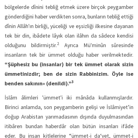
bölgelerde dînini tebliğ etmek üzere birçok peygamber
gönderdiğini haber verdikten sonra, bunların tebliğ ettiği
dînin Allâh'ın birliği, yüceliği ve eşsizliği ilkesine dayanan
tek bir din, ibâdete lâyık olan ilâhın da sâdece kendisi
2
olduğunu bildirmiştir.
Ayrıca Mü'minûn sûresinde
insanların tek bir ümmet olduğu haber verilmektedir.
“Şüphesiz bu (insanlar) bir tek ümmet olarak sizin
ümmetinizdir; ben de sizin Rabbinizim. Öyle ise
3
benden sakının» (denildi).”
İslâm âlimleri 'ümmet'i iki mânâda kullanmışlardır.
Birinci anlamda, son peygamberin gelişi ve İslâmiyet’in
doğup Arabistan yarımadasının dışında duyulmasından
itibâren bundan haberdâr olan bütün insanları ifâde
eder. Bu insan kitlelerine “ümmet-i da‘vet, ümmet-i