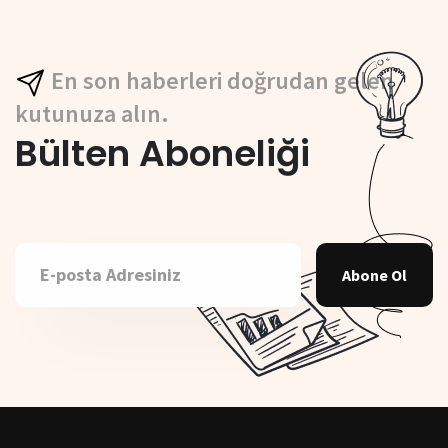
En son haberleri doğrudan gelen
kutunuza alın.
Bülten Aboneliği
Abone Ol