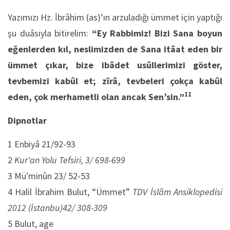
Yazımızı Hz. İbrâhim (as)’ın arzuladığı ümmet için yaptığı
şu duâsıyla bitirelim:
“Ey Rabbimiz! Bizi Sana boyun
eğenlerden kıl, neslimizden de Sana itâat eden bir
ümmet çıkar, bize ibâdet usûllerimizi göster,
tevbemizi kabûl et; zîrâ, tevbeleri çokça kabûl
11
eden, çok merhametli olan ancak Sen’sin.”
Dipnotlar
1 Enbiyâ 21/92-93
2
Kur'an Yolu Tefsiri, 3/ 698-699
3 Mü'minûn 23/ 52-53
4 Halil İbrahim Bulut, “Ümmet”
TDV İslâm Ansiklopedisi
2012 (İstanbu)42/ 308-309
5 Bulut, age