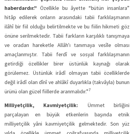
haberdardır.”
Özellikle bu âyette “bütün insanlara”
hitâp edilerek onların arasındaki tabii farklılaşmanın
ilâhî bir fiil olduğu belirtilmekte ve bu fiilin hikmeti göz
önüne serilmektedir. Tabii farkların karşılıklı tanışmaya
ve oradan hareketle Allâh'ı tanımaya vesîle olması
amaçlanmıştır. Tabii ferdî ve sosyal farklılaşmanın
getirdiği özellikler birer üstünlük kaynağı olarak
görülemez. Üstünlük irâdî olmayan tabii özelliklerde
değil irâdî olan dînî ve ahlâkî duyarlıkla (takvâyla) bunun
7
ürünü olan güzel fiillerde aranmalıdır.”
Milliyetçilik, Kavmiyetçilik:
Ümmet birliğini
parçalayan en büyük etkenlerin başında etnik
milliyetçilik yâni kavmiyetçilik gelmektedir. Son yüz
yılda özellikle ümmet coğrafyasında milliyetçilik