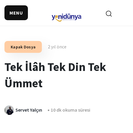
MENU
2 yıl önce
Kapak Dosya
Tek İlâh Tek Din Tek
Ümmet
Servet Yalçın
10 dk okuma süresi