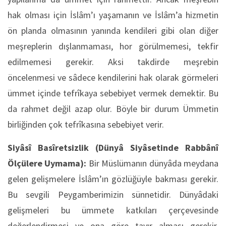
hak olması için İslâm’ı yaşamanın ve İslâm’a hizmetin
ön planda olmasının yanında kendileri gibi olan diğer
meşreplerin dışlanmaması, hor görülmemesi, tekfir
edilmemesi gerekir. Aksi takdirde meşrebin
öncelenmesi ve sâdece kendilerini hak olarak görmeleri
ümmet içinde tefrîkaya sebebiyet vermek demektir. Bu
da rahmet değil azap olur. Böyle bir durum Ümmetin
birliğinden çok tefrîkasına sebebiyet verir.
Siyâsî Basîretsizlik (Dünyâ Siyâsetinde Rabbânî
Ölçülere Uymama):
Bir Müslümanın dünyâda meydana
gelen gelişmelere İslâm’ın gözlüğüyle bakması gerekir.
Bu sevgili Peygamberimizin sünnetidir. Dünyâdaki
gelişmeleri bu ümmete katkıları çerçevesinde
değerlendirmesi ve ona göre tavır alması gerekir.