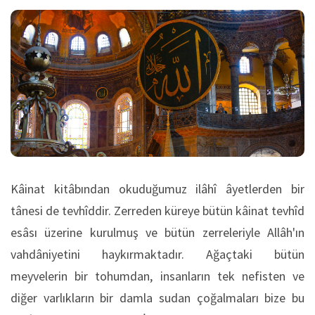
Kâinat kitâbından okuduğumuz ilâhî âyetlerden bir
tânesi de tevhîddir. Zerreden küreye bütün kâinat tevhîd
esâsı üzerine kurulmuş ve bütün zerreleriyle Allâh'ın
vahdâniyetini haykırmaktadır. Ağaçtaki bütün
meyvelerin bir tohumdan, insanların tek nefisten ve
diğer varlıkların bir damla sudan çoğalmaları bize bu