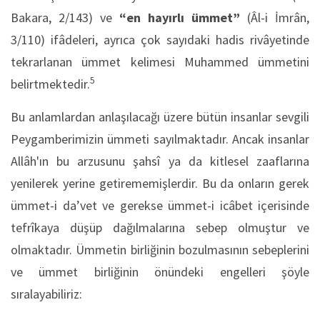
Bakara, 2/143) ve
“en hayırlı ümmet”
(Âl-i İmrân,
3/110) ifâdeleri, ayrıca çok sayıdaki hadis rivâyetinde
tekrarlanan ümmet kelimesi Muhammed ümmetini
5
belirtmektedir.
Bu anlamlardan anlaşılacağı üzere bütün insanlar sevgili
Peygamberimizin ümmeti sayılmaktadır. Ancak insanlar
Allâh'ın bu arzusunu şahsî ya da kitlesel zaaflarına
yenilerek yerine getirememişlerdir. Bu da onların gerek
ümmet-i da’vet ve gerekse ümmet-i icâbet içerisinde
tefrîkaya düşüp dağılmalarına sebep olmuştur ve
olmaktadır. Ümmetin birliğinin bozulmasının sebeplerini
ve ümmet birliğinin önündeki engelleri şöyle
sıralayabiliriz: