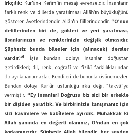
Irkçılık:
Kur’ân-ı Kerîm’in mesajı evrenseldir. İnsanların
farklı renk ve dillerde yaratılması Allâh'ın büyüklüğünü
gösteren âyetlerindendir. Allâh'ın fiillerindendir.
“O'nun
delillerinden biri de, gökleri ve yeri yaratması,
lisanlarınızın ve renklerinizin değişik olmasıdır.
Şüphesiz bunda bilenler için (alınacak) dersler
6
vardır.”
İşte bundan dolayı insanlar doğuştan
getirdikleri; dil, renk, coğrafî ve fizikî farklılıklarından
dolayı kınanamazlar. Kendileri de bununla övünemezler.
Bundan dolayı Kur’ân üstünlüğü ırka değil “takvâ”ya
vermiştir.
“Ey insanlar! Doğrusu biz sizi bir erkekle
bir dişiden yarattık. Ve birbirinizle tanışmanız için
sizi kavimlere ve kabîlelere ayırdık. Muhakkak ki
Allah yanında en değerli olanınız, O'ndan en çok
korkanınızdır. Şüphesiz Allah bilendir, her şeyden