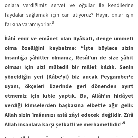
onlara verdiğimiz servet ve oğullar ile kendilerine
faydalar sağlamak için can atıyoruz? Hayır, onlar işin
8
farkına varamıyorlar.
İlâhî emir ve emânet olan liyâkati, denge ümmeti
olma özelliğini kaybetme: “İşte böylece sizin
insanlığa şâhitler olmanız, Resûl'ün de size şâhit
olması için sizi mûtedil bir millet kıldık. Senin
yöneldiğin yeri (Kâbe'yi) biz ancak Peygamber'e
uyanı, ökçeleri üzerinde geri dönenden ayırt
etmemiz için kıble yaptık. Bu, Allâh'ın hidâyet
verdiği kimselerden başkasına elbette ağır gelir.
Allah sizin îmânınızı aslâ zâyi edecek değildir. Zîrâ
9
Allah insanlara karşı şefkatli ve merhametlidir.”