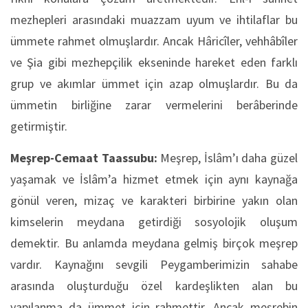
mezhepleri arasındaki muazzam uyum ve ihtilaflar bu
ümmete rahmet olmuşlardır. Ancak Hâricîler, vehhâbîler
ve Şia gibi mezhepçilik ekseninde hareket eden farklı
grup ve akımlar ümmet için azap olmuşlardır. Bu da
ümmetin birliğine zarar vermelerini berâberinde
getirmiştir.
Meşrep-Cemaat Taassubu:
Meşrep, İslâm’ı daha güzel
yaşamak ve İslâm’a hizmet etmek için aynı kaynağa
gönül veren, mizaç ve karakteri birbirine yakın olan
kimselerin meydana getirdiği sosyolojik oluşum
demektir. Bu anlamda meydana gelmiş birçok meşrep
vardır. Kaynağını sevgili Peygamberimizin sahabe
arasında oluşturduğu özel kardeşlikten alan bu
yapılanma da ümmet için rahmettir. Ancak meşrebin