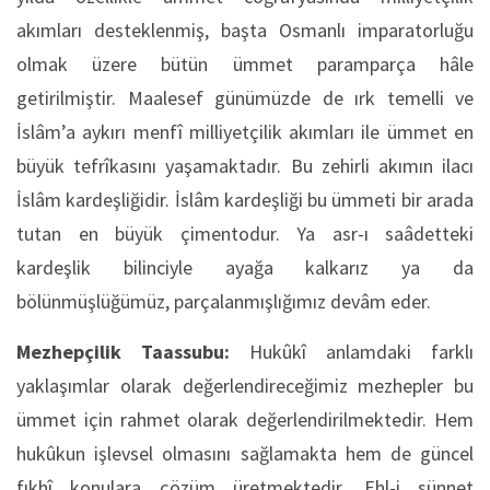
akımları desteklenmiş, başta Osmanlı imparatorluğu
olmak üzere bütün ümmet paramparça hâle
getirilmiştir. Maalesef günümüzde de ırk temelli ve
İslâm’a aykırı menfî milliyetçilik akımları ile ümmet en
büyük tefrîkasını yaşamaktadır. Bu zehirli akımın ilacı
İslâm kardeşliğidir. İslâm kardeşliği bu ümmeti bir arada
tutan en büyük çimentodur. Ya asr-ı saâdetteki
kardeşlik bilinciyle ayağa kalkarız ya da
bölünmüşlüğümüz, parçalanmışlığımız devâm eder.
Mezhepçilik Taassubu:
Hukûkî anlamdaki farklı
yaklaşımlar olarak değerlendireceğimiz mezhepler bu
ümmet için rahmet olarak değerlendirilmektedir. Hem
hukûkun işlevsel olmasını sağlamakta hem de güncel
fıkhî konulara çözüm üretmektedir. Ehl-i sünnet