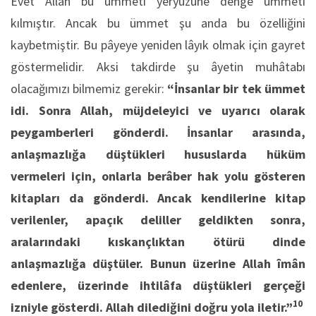
Evet Allah bu ümmeti yeryüzüne denge ümmeti
kılmıştır. Ancak bu ümmet şu anda bu özelliğini
kaybetmiştir. Bu pâyeye yeniden lâyık olmak için gayret
göstermelidir. Aksi takdirde şu âyetin muhâtabı
olacağımızı bilmemiz gerekir:
“İnsanlar bir tek ümmet
idi. Sonra Allah, müjdeleyici ve uyarıcı olarak
peygamberleri gönderdi. İnsanlar arasında,
anlaşmazlığa düştükleri hususlarda hüküm
vermeleri için, onlarla berâber hak yolu gösteren
kitapları da gönderdi. Ancak kendilerine kitap
verilenler, apaçık deliller geldikten sonra,
aralarındaki kıskançlıktan ötürü dinde
anlaşmazlığa düştüler. Bunun üzerine Allah îmân
edenlere, üzerinde ihtilâfa düştükleri gerçeği
10
izniyle gösterdi. Allah dilediğini doğru yola iletir.”