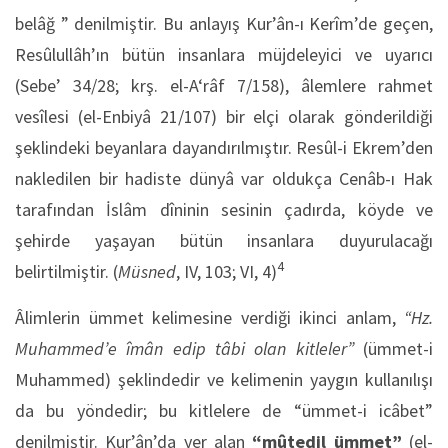
belâğ ” denilmiştir. Bu anlayış Kur’ân-ı Kerîm’de geçen,
Resûlullâh’ın bütün insanlara müjdeleyici ve uyarıcı
(Sebe’ 34/28; krş. el-A‘râf 7/158), âlemlere rahmet
vesîlesi (el-Enbiyâ 21/107) bir elçi olarak gönderildiği
şeklindeki beyanlara dayandırılmıştır. Resûl-i Ekrem’den
nakledilen bir hadiste dünyâ var oldukça Cenâb-ı Hak
tarafından İslâm dîninin sesinin çadırda, köyde ve
şehirde yaşayan bütün insanlara duyurulacağı
4
belirtilmiştir. (
Müsned
, IV, 103; VI, 4)
Âlimlerin ümmet kelimesine verdiği ikinci anlam,
“Hz.
Muhammed’e îmân edip tâbi olan kitleler”
(ümmet-i
Muhammed) şeklindedir ve kelimenin yaygın kullanılışı
da bu yöndedir; bu kitlelere de “ümmet-i icâbet”
denilmiştir. Kur’ân’da yer alan
“mûtedil ümmet”
(el-