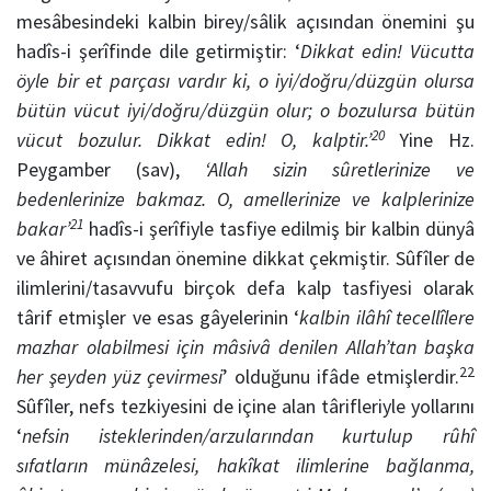
mesâbesindeki kalbin birey/sâlik açısından önemini şu
hadîs-i şerîfinde dile getirmiştir: ‘
Dikkat edin! Vücutta
öyle bir et parçası vardır ki, o iyi/doğru/düzgün olursa
bütün vücut iyi/doğru/düzgün olur; o bozulursa bütün
20
vücut bozulur. Dikkat edin! O, kalptir.’
Yine Hz.
Peygamber (sav),
‘Allah sizin sûretlerinize ve
bedenlerinize bakmaz. O, amellerinize ve kalplerinize
21
bakar’
hadîs-i şerîfiyle tasfiye edilmiş bir kalbin dünyâ
ve âhiret açısından önemine dikkat çekmiştir. Sûfîler de
ilimlerini/tasavvufu birçok defa kalp tasfiyesi olarak
târif etmişler ve esas gâyelerinin ‘
kalbin ilâhî tecellîlere
mazhar olabilmesi için mâsivâ denilen Allah’tan başka
22
her şeyden yüz çevirmesi
’ olduğunu ifâde etmişlerdir.
Sûfîler, nefs tezkiyesini de içine alan târifleriyle yollarını
‘
nefsin isteklerinden/arzularından kurtulup rûhî
sıfatların münâzelesi, hakîkat ilimlerine bağlanma,