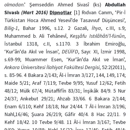
olmadan
.’ Şemseddin Ahmed Sivasî (ks)
Abdullah
Sivaslı
(Mart 2016)
Dipnotlar
[1] Rıdvan Canım, ‘Pir-İ
Türkistan Hoca Ahmed Yesevî'de Tasavvuf Düşüncesi’,
Bilig-1
, Bahar 1996, s.12. 2 Gazali,
İhya
, c.III, s.9;
Muhammed b. Ali Tehânevî,
Keşşâfu Istılâhâti’l-fünûn
,
İstanbul 1318, c.II, s.1170. 3 İbrahim Emiroğlu,
‘Kur’ân’da Akıl ve İnsan’,
DEÜİFD
, Sayı: XI, İzmir 1998,
s.69-99; Muammer Esen, ‘Kur’ân’da Akıl ve İman’,
Ankara Üniversitesi İlahiyat Fakültesi Dergisi
, 52:2(2011),
s. 85-96. 4 Bakara 2/143; Âl-i İmran 3/127, 144, 149, 174;
Maide 5/21; Araf 7/119; Tevbe 9/95; Yusuf 12/62; Fetih
48/12; Mülk 67/4; Mütaffifîn 83/31; İnşikâk 84/9. 5 Nur
24/37; Ankebut 29/21; Ahzab 33/66. 6 Bakara 2/144;
Enam 6/110; Kehf 18/18; Nur 24/44. 7 Âl-i İmran 3/196;
Nahl,16/46; Şuara 26/219; Gâfir 40/4. 8 Hac 22/11. 9
Kehf 18/42. 10 Tevbe 9/48. 11 Âl-i İmran 3/167; Tevbe
9/60; Yunus 10/88; Nahl 16/22; İsra 17/46; Fetih 48/4;