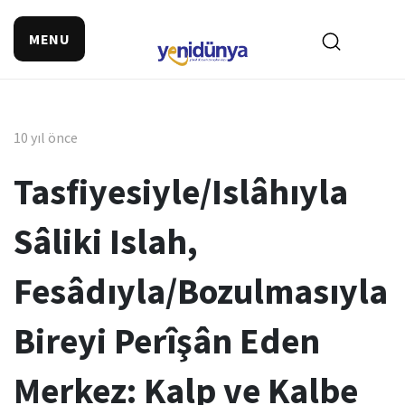
MENU
10 yıl önce
Tasfiyesiyle/Islâhıyla
Sâliki Islah,
Fesâdıyla/Bozulmasıyla
Bireyi Perîşân Eden
Merkez: Kalp ve Kalbe