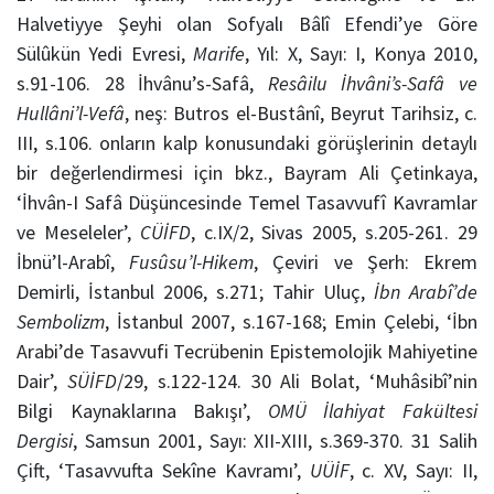
Halvetiyye Şeyhi olan Sofyalı Bâlî Efendi’ye Göre
Sülûkün Yedi Evresi,
Marife
, Yıl: X, Sayı: I, Konya 2010,
s.91-106. 28 İhvânu’s-Safâ,
Resâilu İhvâni’s-Safâ ve
Hullâni’l-Vefâ
, neş: Butros el-Bustânî, Beyrut Tarihsiz, c.
III, s.106. onların kalp konusundaki görüşlerinin detaylı
bir değerlendirmesi için bkz., Bayram Ali Çetinkaya,
‘İhvân-I Safâ Düşüncesinde Temel Tasavvufî Kavramlar
ve Meseleler’,
CÜİFD
, c.IX/2, Sivas 2005, s.205-261. 29
İbnü’l-Arabî,
Fusûsu’l-Hikem
, Çeviri ve Şerh: Ekrem
Demirli, İstanbul 2006, s.271; Tahir Uluç,
İbn Arabî’de
Sembolizm
, İstanbul 2007, s.167-168; Emin Çelebi, ‘İbn
Arabi’de Tasavvufi Tecrübenin Epistemolojik Mahiyetine
Dair’,
SÜİFD
/29, s.122-124. 30 Ali Bolat, ‘Muhâsibî’nin
Bilgi Kaynaklarına Bakışı’,
OMÜ İlahiyat Fakültesi
Dergisi
, Samsun 2001, Sayı: XII-XIII, s.369-370. 31 Salih
Çift, ‘Tasavvufta Sekîne Kavramı’,
UÜİF
, c. XV, Sayı: II,