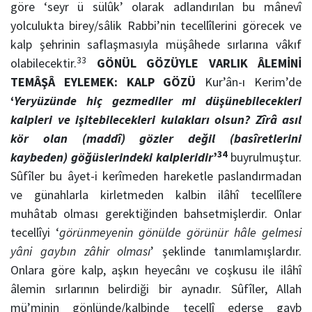
göre ‘seyr ü sülûk’ olarak adlandırılan bu mânevî
yolculukta birey/sâlik Rabbi’nin tecellîlerini görecek ve
kalp şehrinin saflaşmasıyla müşâhede sırlarına vâkıf
33
olabilecektir.
GÖNÜL GÖZÜYLE VARLIK ÂLEMİNİ
TEMÂŞÂ EYLEMEK: KALP GÖZÜ
Kur’ân-ı Kerim’de
‘
Yeryüzünde hiç gezmediler mi düşünebilecekleri
kalpleri ve işitebilecekleri kulakları olsun? Zîrâ asıl
kör olan (maddî) gözler değil (basîretlerini
34
kaybeden) göğüslerindeki kalpleridir
’
buyrulmuştur.
Sûfîler bu âyet-i kerîmeden hareketle paslandırmadan
ve günahlarla kirletmeden kalbin ilâhî tecellîlere
muhâtab olması gerektiğinden bahsetmişlerdir. Onlar
tecellîyi ‘
görünmeyenin gönülde görünür hâle gelmesi
yâni gaybın zâhir olması
’ şeklinde tanımlamışlardır.
Onlara göre kalp, aşkın heyecânı ve coşkusu ile ilâhî
âlemin sırlarının belirdiği bir aynadır. Sûfîler, Allah
mü’minin gönlünde/kalbinde tecellî ederse gayb