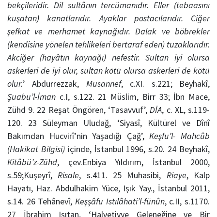
bekçileridir. Dil sultânın tercümanıdır. Eller (tebaasını
kuşatan) kanatlarıdır. Ayaklar postacılarıdır. Ciğer
şefkat ve merhamet kaynağıdır. Dalak ve böbrekler
(kendisine yönelen tehlikeleri bertaraf eden) tuzaklarıdır.
Akciğer (hayâtın kaynağı) nefestir. Sultan iyi olursa
askerleri de iyi olur, sultan kötü olursa askerleri de kötü
olur.
’ Abdurrezzak,
Musannef
, c.XI. s.221; Beyhakî,
Şuabu’l-İman
c.I, s.122. 21 Müslim, Birr 33; İbn Mace,
Zühd 9. 22 Reşat Öngören, ‘Tasavvuf’,
DİA
, c. XL, s.119-
120. 23 Süleyman Uludağ, ‘Siyasî, Kültürel ve Dînî
Bakımdan Hucvirî’nin Yaşadığı Çağ’,
Keşfu’l- Mahcûb
(Hakikat Bilgisi)
içinde, İstanbul 1996, s.20. 24 Beyhakî,
Kitâbü’z-Zühd
, çev.Enbiya Yıldırım, İstanbul 2000,
s.59;Kuşeyrî,
Risale
, s.411. 25 Muhasibi,
Riaye
, Kalp
Hayatı, Haz. Abdulhakim Yüce, Işık Yay., İstanbul 2011,
s.14. 26 Tehânevî,
Keşşâfu Istılâhati’l-fünûn
, c.II, s.1170.
27 İbrahim Işıtan, ‘Halvetiyye Geleneğine ve Bir