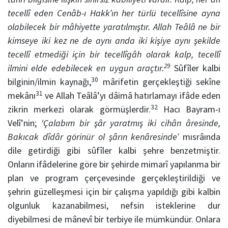
tecellî eden Cenâb-ı Hakk’ın her türlü tecellîsine ayna
olabilecek bir mâhiyette yaratılmıştır. Allah Teâlâ ne bir
kimseye iki kez ne de aynı anda iki kişiye aynı şekilde
tecellî etmediği için bir tecellîgâh olarak kalp, tecellî
29
ilmini elde edebilecek en uygun araçtır.
Sûfîler kalbi
30
bilginin/ilmin kaynağı,
mârifetin gerçekleştiği sekîne
31
mekânı
ve Allah Teâlâ’yı dâimâ hatırlamayı ifâde eden
32
zikrin merkezi olarak görmüşlerdir.
Hacı Bayram-ı
Velî’nin;
‘Çalabım bir şâr yaratmış iki cihân âresinde,
Bakıcak dîdâr görinür ol şârın kenâresinde’
mısrâında
dile getirdiği gibi sûfîler kalbi şehre benzetmiştir.
Onların ifâdelerine göre bir şehirde mimarî yapılanma bir
plan ve program çerçevesinde gerçekleştirildiği ve
şehrin güzelleşmesi için bir çalışma yapıldığı gibi kalbin
olgunluk kazanabilmesi, nefsin isteklerine dur
diyebilmesi de mânevî bir terbiye ile mümkündür. Onlara