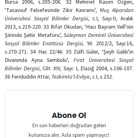
Bursa 2006, s.205-206. 32 Mehmet Kasım Özgen,
‘Tasavvuf Felsefesinde Zikir Kavramı’,
Muş Alparslan
Üniversitesi Sosyal Bilimler Dergisi
, c.I, Sayı:II, Aralık
2013, s.219-220. 33 Rıfat Okudan, ‘Hacı Bayram Velî’nin
Şiirinde Şehir Metaforu’,
Süleyman Demirel Üniversitesi
Sosyal Bilimler Enstitüsü Dergisi,
Yıl: 2012/2, Sayı:16,
s.270-271. 34 Hac 22/46. 35 Zülfi Güler, ‘Şeyh Galib’in
Divanında Ayna Sembolü’,
Fırat Üniversitesi Sosyal
Bilimler Dergisi
, Cilt: XIV, Sayı: I, Elazığ 2004, s.106-107.
36 Feridüddin Attar,
Tezkiretü'l-Evliya
, c.I, s.232.
Abone Ol
En son haberleri doğrudan gelen
kutunuza alın. Asla spam yapmayız!