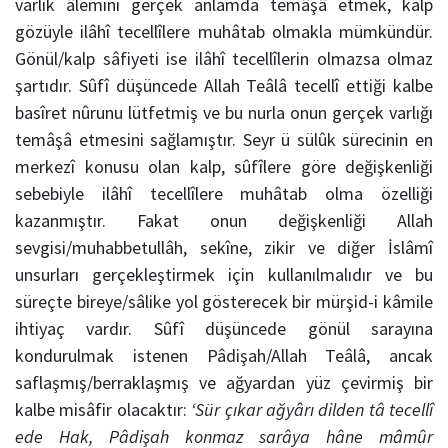
varlık âlemini gerçek anlamda temâşâ etmek, kalp
gözüyle ilâhî tecellîlere muhâtab olmakla mümkündür.
Gönül/kalp sâfiyeti ise ilâhî tecellîlerin olmazsa olmaz
şartıdır. Sûfî düşüncede Allah Teâlâ tecellî ettiği kalbe
basîret nûrunu lütfetmiş ve bu nurla onun gerçek varlığı
temâşâ etmesini sağlamıştır. Seyr ü sülûk sürecinin en
merkezî konusu olan kalp, sûfîlere göre değişkenliği
sebebiyle ilâhî tecellîlere muhâtab olma özelliği
kazanmıştır. Fakat onun değişkenliği Allah
sevgisi/muhabbetullâh, sekîne, zikir ve diğer İslâmî
unsurları gerçekleştirmek için kullanılmalıdır ve bu
süreçte bireye/sâlike yol gösterecek bir mürşid-i kâmile
ihtiyaç vardır. Sûfî düşüncede gönül sarayına
kondurulmak istenen Pâdişah/Allah Teâlâ, ancak
saflaşmış/berraklaşmış ve ağyardan yüz çevirmiş bir
kalbe misâfir olacaktır:
‘Sür çıkar ağyârı dilden tâ tecellî
ede Hak,
Pâdişah konmaz sarâya hâne mâmûr