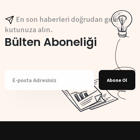
En son haberleri doğrudan gelen
kutunuza alın.
Bülten Aboneliği
Abone Ol