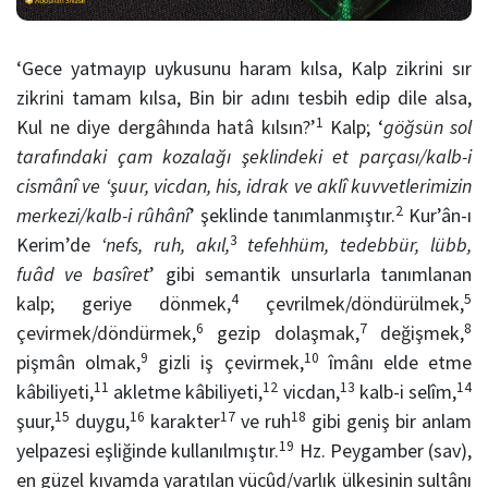
‘Gece yatmayıp uykusunu haram kılsa, Kalp zikrini sır
zikrini tamam kılsa, Bin bir adını tesbih edip dile alsa,
1
Kul ne diye dergâhında hatâ kılsın?’
Kalp; ‘
göğsün sol
tarafındaki çam kozalağı şeklindeki et parçası/kalb-i
cismânî ve ‘şuur, vicdan, his, idrak ve aklî kuvvetlerimizin
2
merkezi/kalb-i rûhânî
’ şeklinde tanımlanmıştır.
Kur’ân-ı
3
Kerim’de
‘nefs, ruh, akıl,
tefehhüm, tedebbür, lübb,
fuâd ve basîret
’ gibi semantik unsurlarla tanımlanan
4
5
kalp; geriye dönmek,
çevrilmek/döndürülmek,
6
7
8
çevirmek/döndürmek,
gezip dolaşmak,
değişmek,
9
10
pişmân olmak,
gizli iş çevirmek,
îmânı elde etme
11
12
13
14
kâbiliyeti,
akletme kâbiliyeti,
vicdan,
kalb-i selîm,
15
16
17
18
şuur,
duygu,
karakter
ve ruh
gibi geniş bir anlam
19
yelpazesi eşliğinde kullanılmıştır.
Hz. Peygamber (sav),
en güzel kıvamda yaratılan vücûd/varlık ülkesinin sultânı