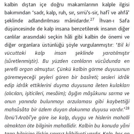
kalbin dıştan içe doğru makamlarının kalple ilgisi
bakımından ‘sadr, kalp, ruh, sır, sırrü’s-sir, hafî ve ahfâ’
27
şeklinde adlandırılması mânidardır.
İhvan-ı Safa
düşüncesinde de kalp insana benzetilerek insanın diğer
canlılar arasındaki seçkin hâli gibi kalbin de önemi ve
diğer organlara üstünlüğü şöyle vurgulanmıştır: ‘
Bil ki
vücuttaki kalp insan şeklinde yaratılmıştır
(sûretlenmiştir). Bu yüzden canlıların vücûdunda en
şerefli organ olmuştur. Çünkü kalbin görme duyusunun
göremeyeceği şeyleri gören bir basîreti; sesleri idrâk
edip idrâk ettiklerini duyma duyusuna ileten kulakları
(alıcıları, işiticileri, mesâim); âşığın mâşûkunu sarma ve
onun yanında bulunmayı arzulaması gibi kaybettiği
28
mahsûsâta bir özlem duyan dokunma duyusu vardır.
’
İbnü’l-Arabî’ye göre ise kalp, duygu ve hislerin mahalli
olmaktan öte bilginin mahallidir. Kalbin bu konuda yâni
tanrı bilgisine ilişkin sınırsız kâbiliyeti vardır. Kalp, her an