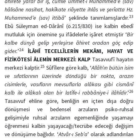
âhirete yarar bir iş, cümle ümmet-i Muhammed’e (sav)
hâlisâne nasihat, hakîkate riâyette ihlâs ve şerîatta Hz.
23
Muhammed’e (sav) ittibâ
’ şeklinde tanımlamışlardır.
Ebû Süleyman ed-Dârânî (ö.215/830) ise kalbin ebedî
mutluluk için önemine şu ifâdelerle işâret etmiştir ‘
Bir
kalbe dünyâ gelip yerleşirse âhiret oradan göç edip
24
gider.
’
İLÂHÎ TECELLÎLERİN MEKÂNI, HAYAT VE
FİZİKÖTESİ ÂLEMİN MERKEZİ: KALP
Tasavvufî hayatın
25
merkezi kalptir.
Sûfîlere göre kalb, ‘
Allâh’ın bütün isim
ve sıfatlarının üzerinde döndüğü bir nokta, arazın
cisimlerle, vasıfların mevsuflarla alâkası gibi cismânî
26
kalb ile alâkalı olan bir latîfe-i rabbâniye-i ilâhîdir
.’
Tasavvuf ehline göre, benliğin en içten dışa doğru
dönüşmesi ve bedensel arzuların psiko-ruhsal
gelişimiyle ruhsal arzuların egemenliğinde yaşamayı
öğrenmesi kalbin yaşayacağı/tecrübe edeceği değişim
ve dönüşüme bağlıdır. ‘
Atvâr-ı Seb’a
’ olarak adlandırılan