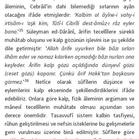
âleminin, Cebrâil’in dahi bilemediği sırlarının ayân
olacağını ifâde etmişlerdir:
‘Kalbim ol âyîne-i vahy-i
irtisâm-ı ‘aşk kim,
Tûtî-i Cibrîli dest-âmûz-ı râz eyler
35
bana
.’
Süleyman ed-Dârânî, ârifin tecellîlere sürekli
muhâtab oluşunu ve kalp gözünün işlevini ise şu şekilde
dile getirmiştir: ‘
Allah ârife uyurken bile bâzı sırları
ilhâm eder ve namaz kılarken açmadığı bâzı nurları ona
keşfeder. Ârifin kalp gözü açıldığında dünyevî gözü
(ceset gözü) kapanır. Çünkü ârif Hakk'tan başkasını
36
görmez.
’
Netîce olarak sûfîlerin düşünce ve
eylemlerini kalp ekseninde şekillendirdiklerini ifâde
edebiliriz. Onlara göre kalp, fizik âleminin argümanı ve
mânevî tecellîlerin muhâtabı olması açısından son
derece önemlidir. Tasavvufî sistem kalbin tasfiyesi,
rûhun geliştirilmesi ve nefsin isteklerine bu gelişmelerle
gem vurulması üzerine binâ edilmiştir. Sûfîlere göre