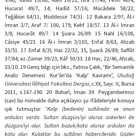
Hucurat 49/7, 14; Hadîd 57/16; Mücâdele 58/22;
Teğâbün 64/11; Müddessir 74/31. 12 Bakara 2/97; Âl-i
İmran 3/7; Araf 7/ 100, 179; Kehf 18/57. 13 Âl-i İmran
3/8; Hucurât 49/7. 14 Şuara 26/89. 15 Nahl 16/108,
Câsiye 45/23. 16 Âl-i İmran 3/103, Enfal 8/63; Ahzab
33/51. 17 Enfal 8/2l; Hac 22/32, 35, Şuarâ 26/89; Saffât
37/84; ez-Zümer 39/23; Kâf 50/33. 18 Hac, 22/46, Ahzab,
33/10. 19 Geniş bilgi için bkz., Fatma Çalık, ‘Bir Semantik
Analiz Denemesi: Kur'ân’da ‘Kalp’ Kavramı’,
Uludağ
Üniversitesi İlâhiyat Fakültesi Dergisi
, c.XX, Sayı: II, Bursa
2011, s.167-190. 20 Buharî, İman 39. Peygamberimiz
(sav) bu minvalde daha açıklayıcı şu ifâdeleriyle konuya
ışık tutmuştur: ‘
Kalp (bedenin) sultânıdır ve onun
orduları vardır. Sultan düzgün/iyi olursa askerleri de
düzgün/iyi olur. Sultan bozuk/kötü olursa orduları da
kötü olur. Kulaklar bu sultânın habercileridir. Gözler