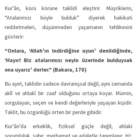
Kur’ân, körü körüne taklidi eleştirir. Müşriklerin,
“Atalarımızı böyle bulduk” diyerek hakikati
reddetmeleri, düşünmeden yaşamanın tehlikesini
gösterir:
“Onlara, ‘Allah’ın indirdiğine uyun’ denildiğinde,
‘Hayır! Biz atalarımızı neyin üzerinde bulduysak
ona uyarız’ derler.”
(Bakara, 170)
Bu ayet, taklidin sadece davranışsal değil; aynı zamanda
aklî ve ahlakî bir zaaf olduğunu ortaya koyar. Mümin,
sorgulayan, seçen ve kendi değerleriyle yaşayan kişidir.
Taklit, bu özgünlüğü örten bir perde gibidir.
Kur’ân’da erkeklik, fiziksel güçle değil; ahlaki
sorumluluk, sabır, merhamet ve adaletle tanımlanır. Hz.