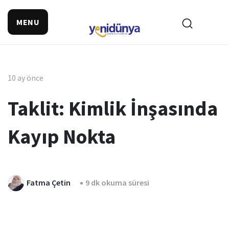
MENU
10 ay önce
Taklit: Kimlik İnşasında
Kayıp Nokta
Fatma Çetin
9 dk okuma süresi