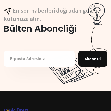
En son haberleri doğrudan gelen
kutunuza alın.
Bülten Aboneliği
Abone Ol