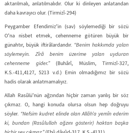
aktarılmalı, anlatılmalıdır. Olur ki dinleyen anlatandan
daha kavrayıcı olur. (Tirmizî-294)
Peygamber Efendimiz’in (sav) söylemediği bir sözü
O’na nisbet etmek, cehenneme götüren büyük bir
günahtır, büyük iftirâlardandır.
“Benim hakkımda yalan
söylemeyin. Zîrâ benim üzerime yalan uyduran
cehenneme gider.”
(Buhârî, Müslim, Tirmizî-327,
K.S.-411,4127, 5213 v.d.) Emin olmadığımız bir sözü
hadis olarak anlatmamalıyız.
Allah Rasûlü’nün ağzından hiçbir zaman yanlış bir söz
çıkmaz. O, hangi konuda olursa olsun hep doğruyu
söyler.
“Nefsim kudret elinde olan Allâh’a yemîn ederim
ki, bundan (Rasûlullah ağzını gösterir) haktan başka
hiçbir şey çıkmaz.”
(Ebû dâvûd-317, K.S.-4131)