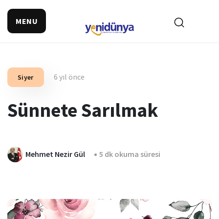
MENU
6 yıl önce
Siyer
Sünnete Sarılmak
Mehmet Nezir Gül
5 dk okuma süresi