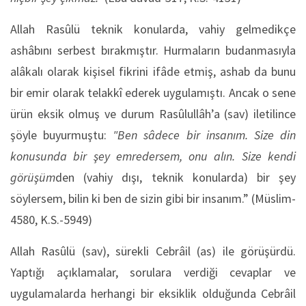
Allah Rasûlü teknik konularda, vahiy gelmedikçe
ashâbını serbest bırakmıştır. Hurmaların budanmasıyla
alâkalı olarak kişisel fikrini ifâde etmiş, ashab da bunu
bir emir olarak telakkî ederek uygulamıştı. Ancak o sene
ürün eksik olmuş ve durum Rasûlullâh’a (sav) iletilince
şöyle buyurmuştu:
"Ben sâdece bir insanım. Size din
konusunda bir şey emredersem, onu alın. Size kendi
görüşüm
den (vahiy dışı, teknik konularda) bir şey
söylersem, bilin ki ben de sizin gibi bir insanım.” (Müslim-
4580, K.S.-5949)
Allah Rasûlü (sav), sürekli Cebrâil (as) ile görüşürdü.
Yaptığı açıklamalar, sorulara verdiği cevaplar ve
uygulamalarda herhangi bir eksiklik olduğunda Cebrâil