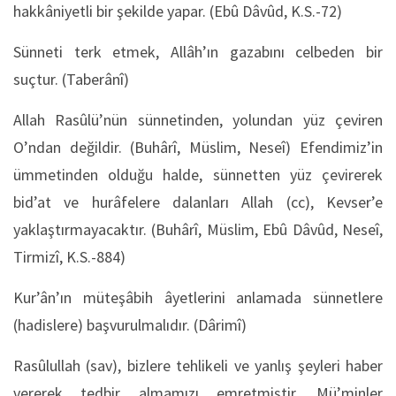
hakkâniyetli bir şekilde yapar. (Ebû Dâvûd, K.S.-72)
Sünneti terk etmek, Allâh’ın gazabını celbeden bir
suçtur. (Taberânî)
Allah Rasûlü’nün sünnetinden, yolundan yüz çeviren
O’ndan değildir. (Buhârî, Müslim, Neseî) Efendimiz’in
ümmetinden olduğu halde, sünnetten yüz çevirerek
bid’at ve hurâfelere dalanları Allah (cc), Kevser’e
yaklaştırmayacaktır. (Buhârî, Müslim, Ebû Dâvûd, Neseî,
Tirmizî, K.S.-884)
Kur’ân’ın müteşâbih âyetlerini anlamada sünnetlere
(hadislere) başvurulmalıdır. (Dârimî)
Rasûlullah (sav), bizlere tehlikeli ve yanlış şeyleri haber
vererek tedbir almamızı emretmiştir. Mü’minler