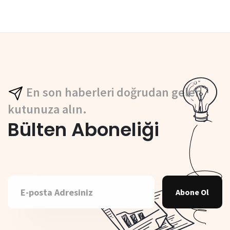
En son haberleri doğrudan gelen
kutunuza alın.
Bülten Aboneliği
Abone Ol