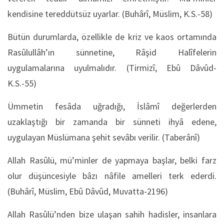
kendisine tereddütsüz uyarlar. (Buhârî, Müslim, K.S.-58)
Bütün durumlarda, özellikle de kriz ve kaos ortamında
Rasûlullâh’ın sünnetine, Râşid Halîfelerin
uygulamalarına uyulmalıdır. (Tirmizî, Ebû Dâvûd-
K.S.-55)
Ümmetin fesâda uğradığı, İslâmî değerlerden
uzaklaştığı bir zamanda bir sünneti ihyâ edene,
uygulayan Müslümana şehit sevâbı verilir. (Taberânî)
Allah Rasûlü, mü’minler de yapmaya başlar, belki farz
olur düşüncesiyle bâzı nâfile amelleri terk ederdi.
(Buhârî, Müslim, Ebû Dâvûd, Muvatta-2196)
Allah Rasûlü’nden bize ulaşan sahih hadisler, insanlara