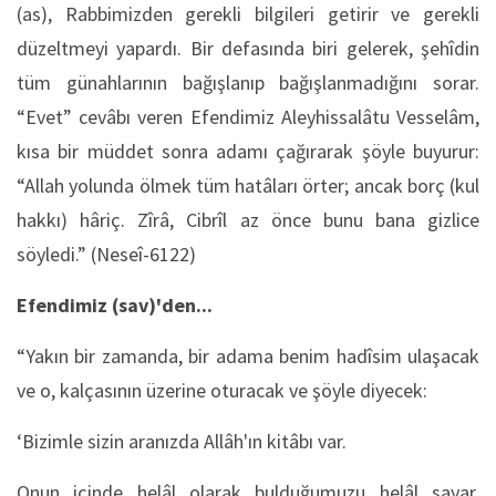
(as), Rabbimizden gerekli bilgileri getirir ve gerekli
düzeltmeyi yapardı. Bir defasında biri gelerek, şehîdin
tüm günahlarının bağışlanıp bağışlanmadığını sorar.
“Evet” cevâbı veren Efendimiz Aleyhissalâtu Vesselâm,
kısa bir müddet sonra adamı çağırarak şöyle buyurur:
“Allah yolunda ölmek tüm hatâları örter; ancak borç (kul
hakkı) hâriç. Zîrâ, Cibrîl az önce bunu bana gizlice
söyledi.” (Neseî-6122)
Efendimiz (sav)'den...
“Yakın bir zamanda, bir adama benim hadîsim ulaşacak
ve o, kalçasının üzerine oturacak ve şöyle diyecek:
‘Bizimle sizin aranızda Allâh'ın kitâbı var.
Onun içinde helâl olarak bulduğumuzu helâl sayar,