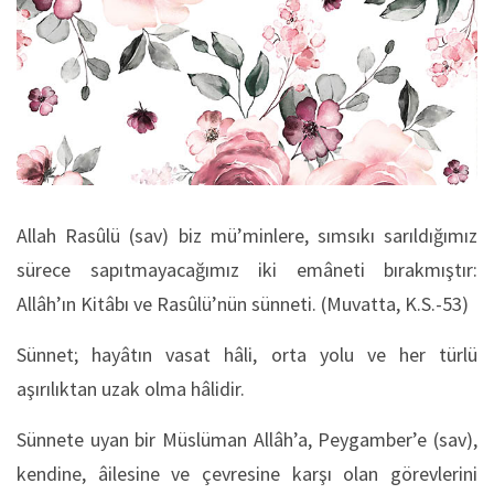
Allah Rasûlü (sav) biz mü’minlere, sımsıkı sarıldığımız
sürece sapıtmayacağımız iki emâneti bırakmıştır:
Allâh’ın Kitâbı ve Rasûlü’nün sünneti. (Muvatta, K.S.-53)
Sünnet; hayâtın vasat hâli, orta yolu ve her türlü
aşırılıktan uzak olma hâlidir.
Sünnete uyan bir Müslüman Allâh’a, Peygamber’e (sav),
kendine, âilesine ve çevresine karşı olan görevlerini