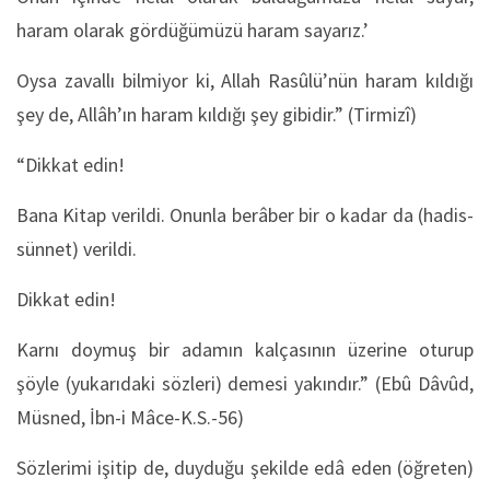
haram olarak gördüğümüzü haram sayarız.’
Oysa zavallı bilmiyor ki, Allah Rasûlü’nün haram kıldığı
şey de, Allâh’ın haram kıldığı şey gibidir.” (Tirmizî)
“Dikkat edin!
Bana Kitap verildi. Onunla berâber bir o kadar da (hadis-
sünnet) verildi.
Dikkat edin!
Karnı doymuş bir adamın kalçasının üzerine oturup
şöyle (yukarıdaki sözleri) demesi yakındır.” (Ebû Dâvûd,
Müsned, İbn-i Mâce-K.S.-56)
Sözlerimi işitip de, duyduğu şekilde edâ eden (öğreten)