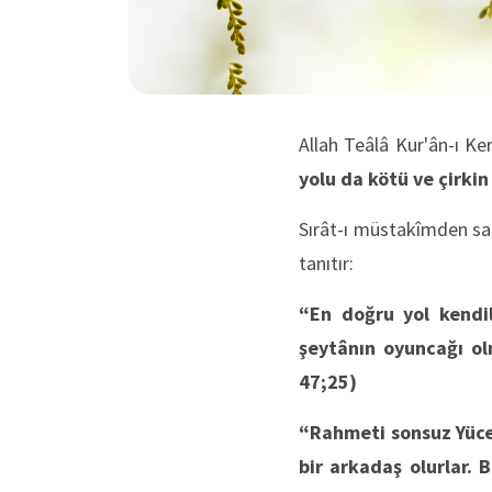
Allah Teâlâ Kur'ân-ı Ke
yolu da kötü ve çirkin
Sırât-ı müstakîmden sapa
tanıtır:
“En doğru yol kendi
şeytânın oyuncağı ol
47;25)
“Rahmeti sonsuz Yüce 
bir arkadaş olurlar. 