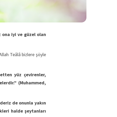
 ona iyi ve güzel olan
Allah Teâlâ bizlere şöyle
tten yüz çevirenler,
elerdir.”
(Muhammed,
ederiz de onunla yakın
kleri halde şeytanları