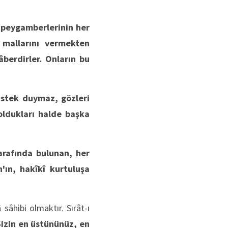
, peygamberlerinin her
 mallarını vermekten
âberdirler. Onların bu
 istek duymaz, gözleri
oldukları halde başka
tarafında bulunan, her
'ın, hakîkî kurtuluşa
sâhibi olmaktır. Sırât-ı
izin en üstününüz, en