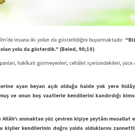
rîm’de insana iki yolun da gösterildiğini buyurmaktadır:
“Biz
 olan yolu da gösterdik.”
(Beled, 90;10)
nları, hakîkati görmeyenleri, cehâlet içerisindekileri, yüce 
lerine ayan beyan açık olduğu halde yok yere hidâye
muş ve onun boş vaatlerle kendilerini kandırdığı kims
Allâh'ı anmaktan yüz çeviren kişiye şeytânı musallat 
Bu kişiler kendilerinin doğru yolda olduklarını zannetti