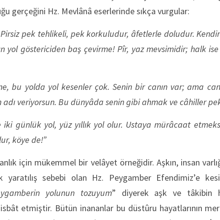
u gerçeğini Hz. Mevlânâ eserlerinde sıkça vurgular:
, Pirsiz pek tehlikeli, pek korkuludur, âfetlerle doludur. Kend
ın yol göstericiden baş çevirme! Pîr, yaz mevsimidir; halk i
me, bu yolda yol kesenler çok. Senin bir canın var; ama c
adı veriyorsun. Bu dünyâda senin gibi ahmak ve câhiller pek
 iki günlük yol, yüz yıllık yol olur. Ustaya mürâcaat etmeksi
ur, köye de!”
anlık için mükemmel bir velâyet örneğidir. Aşkın, insan varlı
k yaratılış sebebi olan Hz. Peygamber Efendimiz’e kesin
ygamberin yolunun tozuyum
” diyerek aşk ve tâkibin 
sbât etmiştir. Bütün inananlar bu düstûru hayatlarının merke