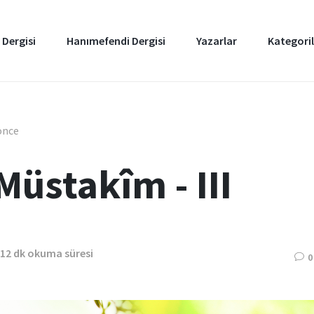
 Dergisi
Hanımefendi Dergisi
Yazarlar
Kategoril
 önce
 Müstakîm - III
12 dk okuma süresi
0