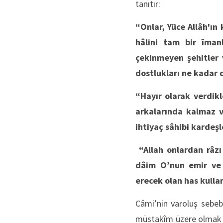
tanıtır:
“Onlar, Yüce Allâh'ın
hâlini tam bir îman
çekinmeyen şehitler v
dostlukları ne kadar d
“Hayır olarak verdikl
arkalarında kalmaz v
ihtiyaç sâhibi kardeşl
“Allah onlardan râzı 
dâim O’nun emir ve y
erecek olan has kullar
Câmi’nin varoluş sebebi
müstakîm üzere olmak b