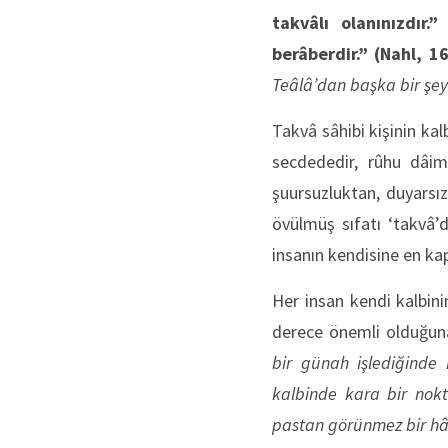
takvâlı olanınızdır.
berâberdir.”
(Nahl, 1
Teâlâ’dan başka bir şe
Takvâ sâhibi kişinin ka
secdededir, rûhu dâimâ
şuursuzluktan, duyarsı
övülmüş sıfatı ‘takvâ’
insanın kendisine en kap
Her insan kendi kalbinin
derece önemli olduğuna
bir günah işlediğinde
kalbinde kara bir nokt
pastan görünmez bir hâl