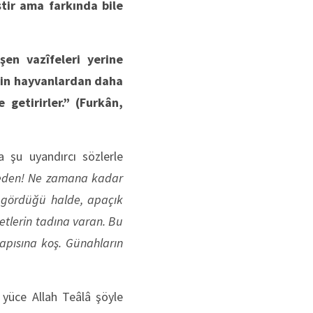
tir ama farkında bile
şen vazîfeleri yerine
 için hayvanlardan daha
 getirirler.”
(Furkân,
a şu uyandırcı sözlerle
 eden! Ne zamana kadar
 gördüğü halde, apaçık
etlerin tadına varan. Bu
pısına koş. Günahların
 yüce Allah Teâlâ şöyle