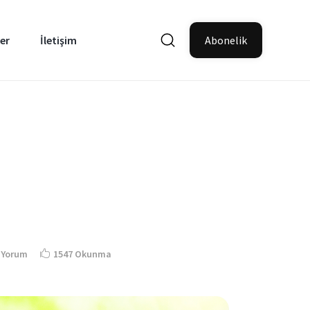
er
İletişim
Abonelik
 Yorum
1547 Okunma