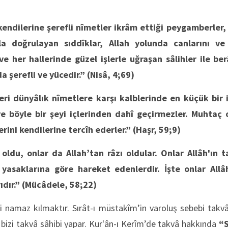
 kendilerine şerefli nîmetler ikrâm ettiği peygamberler
la doğrulayan sıddîklar, Allah yolunda canlarını ve
e her hallerinde güzel işlerle uğraşan sâlihler ile ber
a şerefli ve yücedir.”
(Nisâ, 4;69)
eri dünyâlık nîmetlere karşı kalblerinde en küçük bir
e böyle bir şeyi içlerinden dahî geçirmezler. Muhtaç 
erini kendilerine tercîh ederler.”
(Haşr, 59;9)
oldu, onlar da Allah’tan râzı oldular. Onlar Allâh'ın 
asaklarına göre hareket edenlerdir. İşte onlar Allâh
ıdır.”
(Mücâdele, 58;22)
 namaz kılmaktır. Sırât-ı müstakîm’in varoluş sebebi takvâ 
izi takvâ sâhibi yapar. Kur'ân-ı Kerîm’de takvâ hakkında
“S