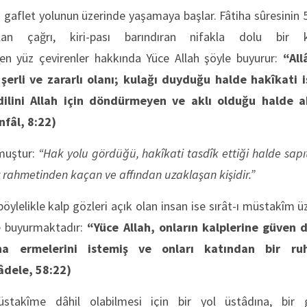
an gaflet yolunun üzerinde yaşamaya başlar. Fâtiha sûresinin 5
an çağrı, kiri-pası barındıran nifakla dolu bir 
en yüz çevirenler hakkında Yüce Allah şöyle buyurur:
“All
 şerli ve zararlı olanı; kulağı duyduğu halde hakîkat
dilini Allah için döndürmeyen ve aklı olduğu halde a
nfâl, 8:22)
rmuştur:
“Hak yolu gördüğü, hakîkati tasdîk ettiği halde sap
uz rahmetinden kaçan ve affından uzaklaşan kişidir.”
böylelikle kalp gözleri açık olan insan ise sırât-ı müstakîm ü
le buyurmaktadır:
“Yüce Allah, onların kalplerine güven 
na ermelerini istemiş ve onları katından bir ru
âdele, 58:22)
üstakîme dâhil olabilmesi için bir yol üstâdına, bir 