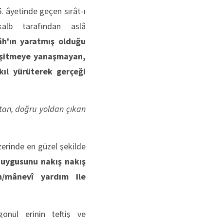
. âyetinde geçen sırât-ı
kalb tarafından aslâ
âh'ın yaratmış olduğu
i işitmeye yanaşmayan,
kıl yürüterek gerçeği
ıtan, doğru yoldan çıkan
zerinde en güzel şekilde
duygusunu nakış nakış
h/mânevî yardım ile
gönül erinin teftiş ve