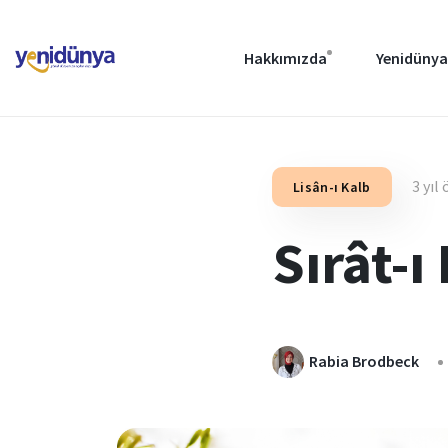
Hakkımızda
Yenidünya
3 yıl
Lisân-ı Kalb
Sırât-ı
Rabia Brodbeck