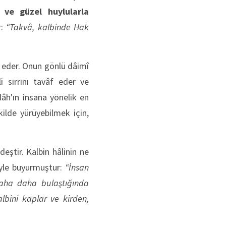
e ve güzel huylularla
r:
“Takvâ, kalbinde Hak
î eder. Onun gönlü dâimî
i sırrını tavâf eder ve
âh'ın insana yönelik en
ilde yürüyebilmek için,
deştir. Kalbin hâlinin ne
öyle buyurmuştur:
“İnsan
naha daha bulaştığında
bini kaplar ve kirden,