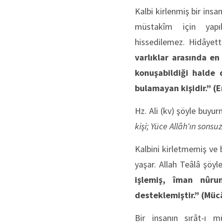
Kalbi kirlenmiş bir ins
müstakîm için yapıl
hissedilemez. Hidâyett
varlıklar arasında en
konuşabildiği halde 
bulamayan kişidir.”
(E
Hz. Ali (kv) şöyle buyu
kişi; Yüce Allâh'ın sons
Kalbini kirletmemiş ve 
yaşar. Allah Teâlâ şöy
işlemiş, îman nûru
desteklemiştir.”
(Müc
Bir insanın sırât-ı m