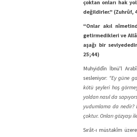
çoktan onları hak yo
değildirler.”
(Zuhrûf, 
“Onlar akıl nîmetind
getirmedikleri ve Allâ
aşağı bir seviyededir
25;44)
Muhyiddîn İbnü’l Arabî
sesleniyor:
“Ey güne ga
kötü şeyleri hoş görm
yoldan nasıl da sapıyor
yudumlama da nedir? Ey
çoktur. Onları gözyaşı il
Sırât-ı müstakîm üzere