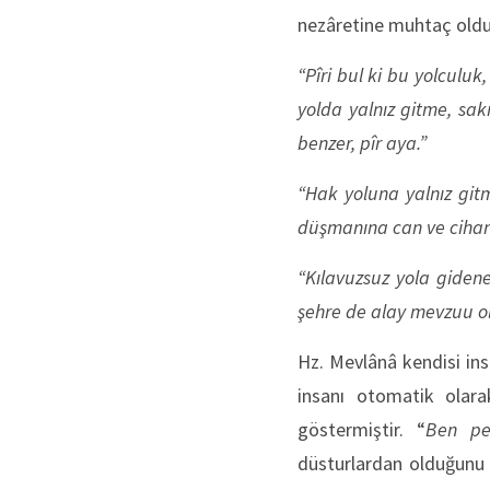
nezâretine muhtaç olduğ
“Pîri bul ki bu yolculuk
yolda yalnız gitme, sak
benzer, pîr aya.”
“Hak yoluna yalnız git
düşmanına can ve cihan 
“Kılavuzsuz yola gidene
şehre de alay mevzuu ol
Hz. Mevlânâ kendisi ins
insanı otomatik olara
göstermiştir. “
Ben pe
düsturlardan olduğunu i