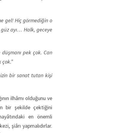
ine gel! Hiç görmediğin o
se güz ayı… Halk, geceye
an düşmanı pek çok. Can
 çok.”
zin bir sanat tutan kişi
ğının ilhâmı olduğunu ve
 bir şekilde çektiğini
hayâtındaki en önemli
zi, şiârı yapmalıdırlar.