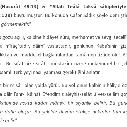
”
(Hucurât 49:13)
ve
“Allah Teâlâ takvâ sâhipleriyl
6:128)
buyrulmuştur. Bu konuda Cafer Sâdık şöyle demişti
y görmemektir.
”
lb gözü açılır, kalbine hidâyet nûru, merhamet ve sevgi tecell
 mîraç’tadır, dâimî vuslattadır, gönlünün Kâbe’sinin gizl
zlıktan ve maddesel bağlantılardan tamâmen âzâde olur. All
dır. Bu sıfat bize sırât-ı müstakîm üzere mükemmel bir şek
samlı terbiyeyi nasıl yapması gerektiğini anlatır.
 bir misâli olan yolda yürür. Bu yol onun kalbinin hâliyle öz
 dâir Fahr-i kâinât Efendimiz aleyhis-salât ü ves-selâm ş
 kalbinde nokta kadar mânevî bir siyahlık belirir. Bu gü
a daha oluşur. Bu şekilde devâm ettikçe noktalar tüm kal
e gelir.”