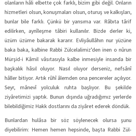
olanların hâli elbette çok farklı, bizim gibi değil. Onların
hizmetleri olsun, konuşmaları olsun, oturuş ve kalkışları,
bunlar bile farklı. Çünkü bir yansıma var. Râbıta târif
edilirken, aynîleşme tâbiri kullanılır. Bizde derler ki,
üzüm üzüme bakarak kararır. Evliyâullâhın nur yüzüne
baka baka, kalbine Rabbi Zülcelalimiz’den inen o nûrun
Mürşid-i Kâmil vâsıtasıyla kalbe inmesiyle insanda bir
başkalık hâsıl oluyor. Nasıl oluyor derseniz, nefsânî
hâller bitiyor. Artık rûhî âlemden ona pencereler açılıyor.
Seyr, mânevî yolculuk ruhta başlıyor. Bu şekilde
ziyâretimizi yaptık. Bunun dışında uğradığımız yerlerde
bilebildiğimiz Hakk dostlarını da ziyâret ederek döndük.
Bunlardan hulâsa bir söz söylenecek olursa şunu
diyebilirim: Hemen hemen hepsinde, başta Rabbi Zül-