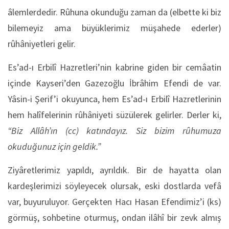
âlemlerdedir. Rûhuna okunduğu zaman da (elbette ki biz
bilemeyiz ama büyüklerimiz müşahede ederler)
rûhâniyetleri gelir.
Es’ad-ı Erbilî Hazretleri’nin kabrine giden bir cemâatin
içinde Kayseri’den Gazezoğlu İbrâhim Efendi de var.
Yâsin-i Şerif’i okuyunca, hem Es’ad-ı Erbilî Hazretlerinin
hem halîfelerinin rûhâniyeti süzülerek gelirler. Derler ki,
“Biz Allâh’ın (cc) katındayız. Siz bizim rûhumuza
okuduğunuz için geldik.”
Ziyâretlerimiz yapıldı, ayrıldık. Bir de hayatta olan
kardeşlerimizi söyleyecek olursak, eski dostlarda vefâ
var, buyuruluyor. Gerçekten Hacı Hasan Efendimiz’i (ks)
görmüş, sohbetine oturmuş, ondan ilâhî bir zevk almış