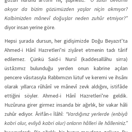
akıyor da bizim gözümüzden yaşlar niçin akmıyor?
Kalbimizden mânevî doğuşlar neden zuhûr etmiyor?”
diyor insan yerine göre.
Hepsi şurada dursun, her gidişimizde Doğu Beyazıt’ta
Ahmed-i Hânî Hazretleri’ni ziyâret etmenin tadı târif
edilemez. Çünkü Said-i Nursî (kaddesallâhu sirra)
üstâzımız bulunduğu yerden onun kabrine açılan
pencere vâsıtasıyla Rabbımızın lütuf ve keremi ve ihsânı
olarak yıllarca rûhânî ve mânevî zevk aldığını, istifâde
ettiğini söyler. Ahmed-i Hânî Hazretleri’ne geldik.
Huzûruna girer girmez insanda bir ağırlık, bir vakar hâli
zuhûr ediyor. Ârifân-ı İlâhî:
“Vardığınız yerlerde (enbiyâ
kabri olur, evliyâ kabri olur) onların hâlleri ile hâlleniniz.”