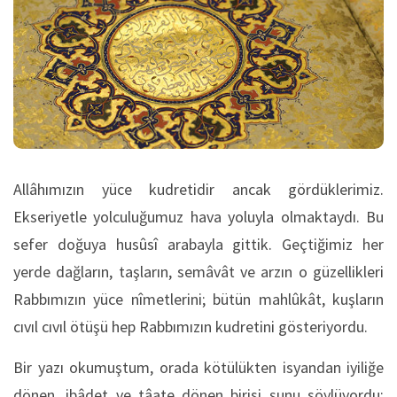
Allâhımızın yüce kudretidir ancak gördüklerimiz.
Ekseriyetle yolculuğumuz hava yoluyla olmaktaydı. Bu
sefer doğuya husûsî arabayla gittik. Geçtiğimiz her
yerde dağların, taşların, semâvât ve arzın o güzellikleri
Rabbımızın yüce nîmetlerini; bütün mahlûkât, kuşların
cıvıl cıvıl ötüşü hep Rabbımızın kudretini gösteriyordu.
Bir yazı okumuştum, orada kötülükten isyandan iyiliğe
dönen, ibâdet ve tâate dönen birisi şunu söylüyordu: