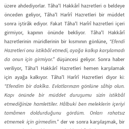
üzere ahdediyorlar. Tâha’l Hakkârî hazretleri o beldeye
önceden geliyor, Tâha’l Harîrî Hazretleri bir müddet
sonra iştirâk ediyor. Fakat Tâha’l Harîrî hazretleri içeri
girmiyor, kapının önünde bekliyor. Tâha’l Hakkârî
hazretlerinin müridlerinin bir kısmının gönlüne,
“Efendi
Hazretleri onu istikbâl etmedi, ayağa kalkıp karşılamadı
da onun için girmiyor.”
düşüncesi geliyor. Sonra haber
veriliyor, Tâha’l Hakkârî Hazretleri hemen karşılamak
için ayağa kalkıyor. Tâha’l Harîrî Hazretleri diyor ki:
“Efendim bir dakîka. Evlatlarınızın gönlüne sâhip olun.
Kapı önünde bir müddet duruşumu sizin istikbâl
etmediğinize hamlettiler. Hâlbuki ben meleklerin içeriyi
tamâmen doldurduğunu gördüm. Onları rahatsız
etmemek için girmedim.”
der ve sonra karşılaşmak, bir