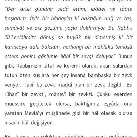
“Ben artık günâha vedâ ettim, ibâdet ve tâate
başladım. Öyle bir hâldeyim ki baktığım dağ ve taş,
semâvât ve arz gözümü yaşla dolduruyor. Bu Rabb-i
Zü’l-celâlimize dönüş ne büyük bir nîmetmiş ki bir
karıncaya dahi baksam, herhangi bir mahlûku temâşâ
etsem benim gönlüme ilâhî bir sevgi doluyor.”
Bunun
gibi, Rabbımızın lütuf ve keremi olarak, akan sulardan
tutun öten kuşlara her şey insana bambaşka bir zevk
veriyor. Tabiî bu zevk maddî olan bir zevk değildi. Bu
rûhânî bir zevkti, mânevî bir zevkti. Çünkü eserden
müessire geçilecek olursa, baktığımız eşyâda onu
yaratan Mevlâ’yı müşâhade gibi bir hâl olacak olursa
insanın hâli değişiyor.
Bir kimse yolculuktan döndüğü zaman üstâzımız: