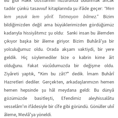
Bu gibi Hakk dostlarının huzûrunda bulunmak ancak
tadılır çünkü tasavvuf kitaplarında şu ifâde geçer:
“Men
lem yezuk lem yârif. Tatmayan bilmez.”
Bizim
bildiğimizden değil ama büyüklerimizden gördüğümüz
kadarıyla hissiyâtımız şu oldu: Sanki insan bu âlemden
çıkıyor başka bir âleme giriyor. Bizim Buhârâ’ya bir
yolculuğumuz oldu. Orada akşam vaktiydi, bir yere
geldik. Hiç söylemediler bize o kabrin kime âit
olduğunu. Fakat vücûdumuzda bir değişme oldu.
Ziyâreti yaptık, “Kim bu zât?” dedik. İmam Buhârî
Hazretleri dediler. Gerçekten, arkadaşlarımızın hemen
hemen hepsinde şu hâl meydana geldi: Bu dünyâ
gözümüzde basitleşti, Efendimiz aleyhissalâtu
vesselâm’ın ifâdesiyle bir cîfe gibi göründü. Gönüller ulvî
âleme, Mevlâ’ya yöneldi.