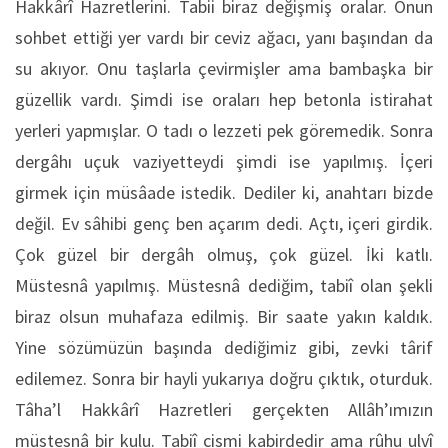
Hakkârî Hazretlerini. Tabii biraz değişmiş oralar. Onun
sohbet ettiği yer vardı bir ceviz ağacı, yanı başından da
su akıyor. Onu taşlarla çevirmişler ama bambaşka bir
güzellik vardı. Şimdi ise oraları hep betonla istirahat
yerleri yapmışlar. O tadı o lezzeti pek göremedik. Sonra
dergâhı uçuk vaziyetteydi şimdi ise yapılmış. İçeri
girmek için müsâade istedik. Dediler ki, anahtarı bizde
değil. Ev sâhibi genç ben açarım dedi. Açtı, içeri girdik.
Çok güzel bir dergâh olmuş, çok güzel. İki katlı.
Müstesnâ yapılmış. Müstesnâ dediğim, tabiî olan şekli
biraz olsun muhafaza edilmiş. Bir saate yakın kaldık.
Yine sözümüzün başında dediğimiz gibi, zevki târif
edilemez. Sonra bir hayli yukarıya doğru çıktık, oturduk.
Tâha’l Hakkârî Hazretleri gerçekten Allâh’ımızın
müstesnâ bir kulu. Tabiî cismi kabirdedir ama rûhu ulvî