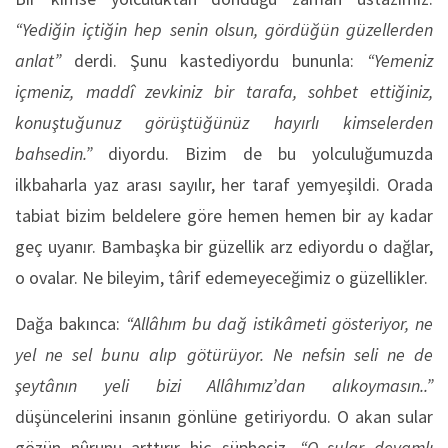
“Yediğin içtiğin hep senin olsun, gördüğün güzellerden
anlat”
derdi. Şunu kastediyordu bununla:
“Yemeniz
içmeniz, maddî zevkiniz bir tarafa, sohbet ettiğiniz,
konuştuğunuz görüştüğünüz hayırlı kimselerden
bahsedin.”
diyordu. Bizim de bu yolculuğumuzda
ilkbaharla yaz arası sayılır, her taraf yemyeşildi. Orada
tabiat bizim beldelere göre hemen hemen bir ay kadar
geç uyanır. Bambaşka bir güzellik arz ediyordu o dağlar,
o ovalar. Ne bileyim, târif edemeyeceğimiz o güzellikler.
Dağa bakınca:
“Allâhım bu dağ istikâmeti gösteriyor, ne
yel ne sel bunu alıp götürüyor. Ne nefsin seli ne de
şeytânın yeli bizi Allâhımız’dan alıkoymasın..”
düşüncelerini insanın gönlüne getiriyordu. O akan sular
gözün nûrunu arttırır hiç şüphesiz.
“O sular devamlı