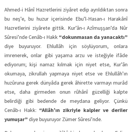
Ahmed-i Hânî Hazretlerini ziyâret edip ayrıldıktan sonra
bu neş’e, bu huzur içerisinde Ebu’l-Hasan-ı Harakânî
Hazretlerini ziyârete gittik. Kur’ân-ı Azîmuşşan’da Nûr
Sûresi’nde Cenâb-ı Hakk
“dokunmasan da yanacaktı”
diye buyuruyor. Ehlullâh için söylüyorum, onlara
imrenerek, onlar gibi yaşama arzu ve isteğiyle ifâde
ediyorum; kişi namaz kılmak için niyet etse, Kur’ân
okumaya, zikrullah yapmaya niyet etse ve Ehlullâh’ın
huzûruna gerek dünyâda gerek âhirette varmayı murâd
etse, daha girmeden onun rûhânî güzelliği kalpte
belirdiği gibi bedende de meydana geliyor. Çünkü
Cenâb-ı Hakk:
“Allâh’ın zikriyle kalpler ve deriler
yumuşar”
diye buyuruyor Zümer Sûresi’nde.