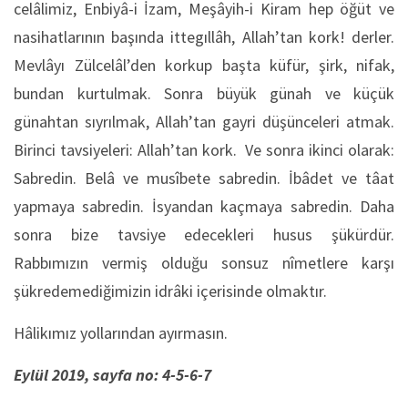
celâlimiz, Enbiyâ-i İzam, Meşâyih-i Kiram hep öğüt ve
nasihatlarının başında ittegıllâh, Allah’tan kork! derler.
Mevlâyı Zülcelâl’den korkup başta küfür, şirk, nifak,
bundan kurtulmak. Sonra büyük günah ve küçük
günahtan sıyrılmak, Allah’tan gayri düşünceleri atmak.
Birinci tavsiyeleri: Allah’tan kork. Ve sonra ikinci olarak:
Sabredin. Belâ ve musîbete sabredin. İbâdet ve tâat
yapmaya sabredin. İsyandan kaçmaya sabredin. Daha
sonra bize tavsiye edecekleri husus şükürdür.
Rabbımızın vermiş olduğu sonsuz nîmetlere karşı
şükredemediğimizin idrâki içerisinde olmaktır.
Hâlikımız yollarından ayırmasın.
Eylül 2019, sayfa no: 4-5-6-7