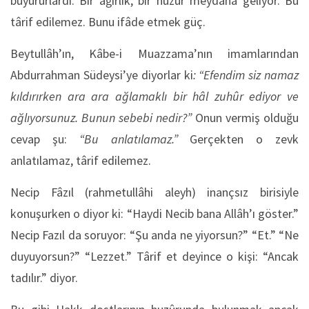
buyururlardı. Bir ağırlık, bir huzur meydana geliyor. Bu
târif edilemez. Bunu ifâde etmek güç.
Beytullâh’ın, Kâbe-i Muazzama’nın imamlarından
Abdurrahman Südeysi’ye diyorlar ki
: “Efendim siz namaz
kıldırırken ara ara ağlamaklı bir hâl zuhûr ediyor ve
ağlıyorsunuz. Bunun sebebi nedir?”
Onun vermiş olduğu
cevap şu:
“Bu anlatılamaz.”
Gerçekten o zevk
anlatılamaz, târif edilemez.
Necip Fâzıl (rahmetullâhi aleyh) inançsız birisiyle
konuşurken o diyor ki: “Haydi Necib bana Allâh’ı göster.”
Necip Fazıl da soruyor: “Şu anda ne yiyorsun?” “Et.” “Ne
duyuyorsun?” “Lezzet.” Târif et deyince o kişi: “Ancak
tadılır.” diyor.