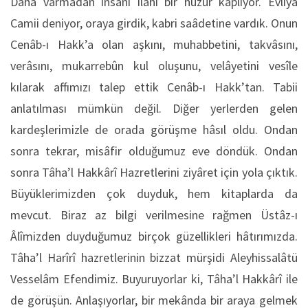
Daha varmadan insanı ilâhî bir huzur kaplıyor. Evliya
Camii deniyor, oraya girdik, kabri saâdetine vardık. Onun
Cenâb-ı Hakk’a olan aşkını, muhabbetini, takvâsını,
verâsını, mukarrebûn kul oluşunu, velâyetini vesîle
kılarak affımızı talep ettik Cenâb-ı Hakk’tan. Tabii
anlatılması mümkün değil. Diğer yerlerden gelen
kardeşlerimizle de orada görüşme hâsıl oldu. Ondan
sonra tekrar, misâfir olduğumuz eve döndük. Ondan
sonra Tâha’l Hakkârî Hazretlerini ziyâret için yola çıktık.
Büyüklerimizden çok duyduk, hem kitaplarda da
mevcut. Biraz az bilgi verilmesine rağmen Üstâz-ı
Âlîmizden duyduğumuz birçok güzellikleri hâtırımızda.
Tâha’l Harîrî hazretlerinin bizzat mürşidi Aleyhissalâtü
Vesselâm Efendimiz. Buyuruyorlar ki, Tâha’l Hakkârî ile
de görüşün. Anlaşıyorlar, bir mekânda bir araya gelmek