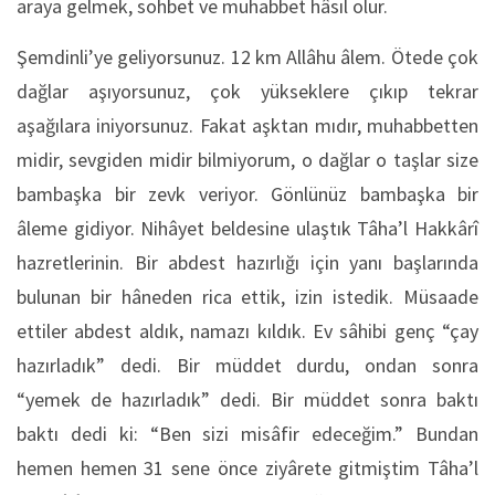
araya gelmek, sohbet ve muhabbet hâsıl olur.
Şemdinli’ye geliyorsunuz. 12 km Allâhu âlem. Ötede çok
dağlar aşıyorsunuz, çok yükseklere çıkıp tekrar
aşağılara iniyorsunuz. Fakat aşktan mıdır, muhabbetten
midir, sevgiden midir bilmiyorum, o dağlar o taşlar size
bambaşka bir zevk veriyor. Gönlünüz bambaşka bir
âleme gidiyor. Nihâyet beldesine ulaştık Tâha’l Hakkârî
hazretlerinin. Bir abdest hazırlığı için yanı başlarında
bulunan bir hâneden rica ettik, izin istedik. Müsaade
ettiler abdest aldık, namazı kıldık. Ev sâhibi genç “çay
hazırladık” dedi. Bir müddet durdu, ondan sonra
“yemek de hazırladık” dedi. Bir müddet sonra baktı
baktı dedi ki: “Ben sizi misâfir edeceğim.” Bundan
hemen hemen 31 sene önce ziyârete gitmiştim Tâha’l