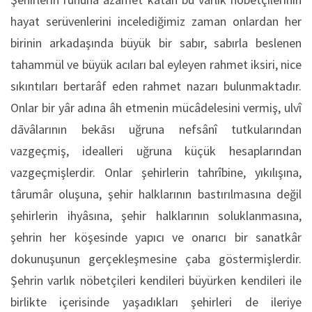
hayat serüvenlerini incelediğimiz zaman onlardan her
birinin arkadaşında büyük bir sabır, sabırla beslenen
tahammül ve büyük acıları bal eyleyen rahmet iksiri, nice
sıkıntıları bertarâf eden rahmet nazarı bulunmaktadır.
Onlar bir yâr adına âh etmenin mücâdelesini vermiş, ulvî
dāvâlarının bekāsı uğruna nefsânî tutkularından
vazgeçmiş, idealleri uğruna küçük hesaplarından
vazgeçmişlerdir. Onlar şehirlerin tahrîbine, yıkılışına,
târumâr oluşuna, şehir halklarının bastırılmasına değil
şehirlerin ihyâsına, şehir halklarının soluklanmasına,
şehrin her köşesinde yapıcı ve onarıcı bir sanatkâr
dokunuşunun gerçekleşmesine çaba göstermişlerdir.
Şehrin varlık nöbetçileri kendileri büyürken kendileri ile
birlikte içerisinde yaşadıkları şehirleri de ileriye