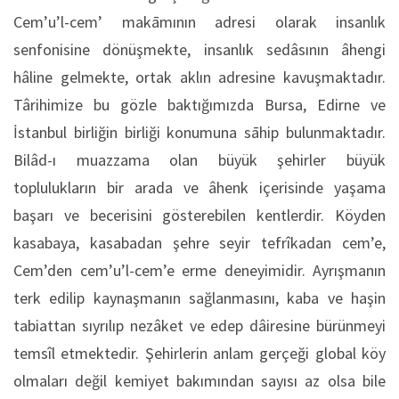
Cem’u’l-cem’ makāmının adresi olarak insanlık
senfonisine dönüşmekte, insanlık sedâsının âhengi
hâline gelmekte, ortak aklın adresine kavuşmaktadır.
Târihimize bu gözle baktığımızda Bursa, Edirne ve
İstanbul birliğin birliği konumuna sāhip bulunmaktadır.
Bilâd-ı muazzama olan büyük şehirler büyük
toplulukların bir arada ve âhenk içerisinde yaşama
başarı ve becerisini gösterebilen kentlerdir. Köyden
kasabaya, kasabadan şehre seyir tefrîkadan cem’e,
Cem’den cem’u’l-cem’e erme deneyimidir. Ayrışmanın
terk edilip kaynaşmanın sağlanmasını, kaba ve haşin
tabiattan sıyrılıp nezâket ve edep dâiresine bürünmeyi
temsîl etmektedir. Şehirlerin anlam gerçeği global köy
olmaları değil kemiyet bakımından sayısı az olsa bile