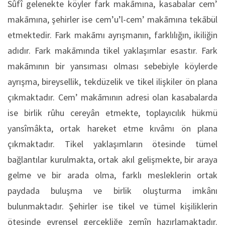
Sûfî gelenekte köyler fark makāmına, kasabalar cem’
makāmına, şehirler ise cem’u’l-cem’ makāmına tekābül
etmektedir. Fark makāmı ayrışmanın, farklılığın, ikiliğin
adıdır. Fark makāmında tikel yaklaşımlar esastır. Fark
makāmının bir yansıması olması sebebiyle köylerde
ayrışma, bireysellik, tekdüzelik ve tikel ilişkiler ön plana
çıkmaktadır. Cem’ makāmının adresi olan kasabalarda
ise birlik rûhu cereyân etmekte, toplayıcılık hükmü
yansîmâkta, ortak hareket etme kıvâmı ön plana
çıkmaktadır. Tikel yaklaşımların ötesinde tümel
bağlantılar kurulmakta, ortak akıl gelişmekte, bir araya
gelme ve bir arada olma, farklı mesleklerin ortak
paydada buluşma ve birlik oluşturma imkânı
bulunmaktadır. Şehirler ise tikel ve tümel kişiliklerin
ötesinde evrensel gerçekliğe zemîn hazırlamaktadır.