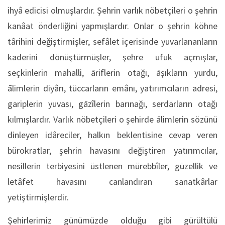
ihyâ edicisi olmuşlardır. Şehrin varlık nöbetçileri o şehrin
kanâat önderliğini yapmışlardır. Onlar o şehrin köhne
târihini değiştirmişler, sefâlet içerisinde yuvarlananların
kaderini dönüştürmüşler, şehre ufuk açmışlar,
seçkinlerin mahalli, āriflerin otağı, āşıkların yurdu,
ālimlerin diyârı, tüccarların emânı, yatırımcıların adresi,
gariplerin yuvası, gāzîlerin barınağı, serdarların otağı
kılmışlardır. Varlık nöbetçileri o şehirde ālimlerin sözünü
dinleyen idâreciler, halkın beklentisine cevap veren
bürokratlar, şehrin havasını değiştiren yatırımcılar,
nesillerin terbiyesini üstlenen mürebbîler, güzellik ve
letâfet havasını canlandıran sanatkârlar
yetiştirmişlerdir.
Şehirlerimiz günümüzde olduğu gibi gürültülü