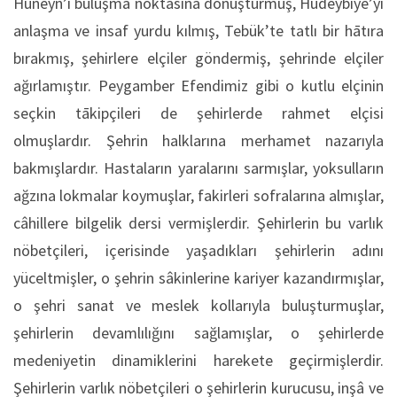
Huneyn’i buluşma noktasına dönüştürmüş, Hudeybiye’yi
anlaşma ve insaf yurdu kılmış, Tebük’te tatlı bir hātıra
bırakmış, şehirlere elçiler göndermiş, şehrinde elçiler
ağırlamıştır. Peygamber Efendimiz gibi o kutlu elçinin
seçkin tākipçileri de şehirlerde rahmet elçisi
olmuşlardır. Şehrin halklarına merhamet nazarıyla
bakmışlardır. Hastaların yaralarını sarmışlar, yoksulların
ağzına lokmalar koymuşlar, fakirleri sofralarına almışlar,
câhillere bilgelik dersi vermişlerdir. Şehirlerin bu varlık
nöbetçileri, içerisinde yaşadıkları şehirlerin adını
yüceltmişler, o şehrin sâkinlerine kariyer kazandırmışlar,
o şehri sanat ve meslek kollarıyla buluşturmuşlar,
şehirlerin devamlılığını sağlamışlar, o şehirlerde
medeniyetin dinamiklerini harekete geçirmişlerdir.
Şehirlerin varlık nöbetçileri o şehirlerin kurucusu, inşâ ve