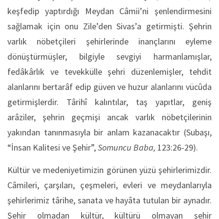
keşfedip yaptırdığı Meydan Câmii’ni şenlendirmesini
sağlamak için onu Zile’den Sivas’a getirmişti. Şehrin
varlık nöbetçileri şehirlerinde inançlarını eyleme
dönüştürmüşler, bilgiyle sevgiyi harmanlamışlar,
fedâkârlık ve tevekkülle şehri düzenlemişler, tehdit
alanlarını bertarâf edip güven ve huzur alanlarını vücûda
getirmişlerdir. Târihî kalıntılar, taş yapıtlar, geniş
arâziler, şehrin geçmişi ancak varlık nöbetçilerinin
yakından tanınmasıyla bir anlam kazanacaktır (Subaşı,
“İnsan Kalitesi ve Şehir”,
Somuncu Baba,
123:26-29).
Kültür ve medeniyetimizin görünen yüzü şehirlerimizdir.
Câmileri, çarşıları, çeşmeleri, evleri ve meydanlarıyla
şehirlerimiz târihe, sanata ve hayâta tutulan bir aynadır.
Şehir olmadan kültür, kültürü olmayan şehir