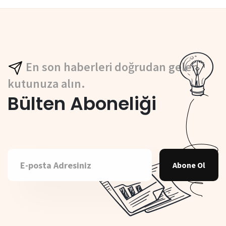
En son haberleri doğrudan gelen
kutunuza alın.
Bülten Aboneliği
Abone Ol