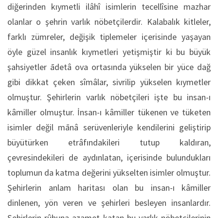
diğerinden kıymetli ilâhî isimlerin tecellîsine mazhar
olanlar o şehrin varlık nöbetçilerdir. Kalabalık kitleler,
farklı zümreler, değişik tiplemeler içerisinde yaşayan
öyle güzel insanlık kıymetleri yetişmiştir ki bu büyük
şahsiyetler ādetâ ova ortasında yükselen bir yüce dağ
gibi dikkat çeken sîmâlar, sivrilip yükselen kıymetler
olmuştur. Şehirlerin varlık nöbetçileri işte bu insan-ı
kâmiller olmuştur. İnsan-ı kâmiller tükenen ve tüketen
isimler değil mānâ serüvenleriyle kendilerini geliştirip
büyütürken etrâfındakileri tutup kaldıran,
çevresindekileri de aydınlatan, içerisinde bulundukları
toplumun da katma değerini yükselten isimler olmuştur.
Şehirlerin anlam haritası olan bu insan-ı kâmiller
dinlenen, yön veren ve şehirleri besleyen insanlardır.
Şehirlerin rûhuna azamet katan bu varlık nöbetçilerinin