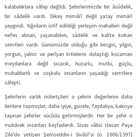
kalabalıklara sāhip değildi. Şehirlerimizde bir âsûdelik,
bir sâdelik vardı. Dikey mimârî değil yatay mimârî
yaygındı. Yığınların istif edildiği yerleşim mahalleri değil
nefes alınan, yaşanabilen, sâdelik ve kalite kokan
semtleri vardı. Günümüzde olduğu gibi bezgin, yılgın,
yorgun, yalnız ve perîşan kitlelerin dolaştığı kocaman
meydanlara değil sıcacık, huzurlu, mutlu, güçlü,
muhabbetli ve coşkulu insanların yaşadığı semtlere
sāhipti.
Şehirlerin varlık nöbetçileri o şehrin değerlerini daha
ilerilere taşımışlar, daha iyiye, güzele, faydalıya, kalıcıya
taşınan şehirler vücûda getirmişlerdir. Her bir şehir o
mübârek insanları keşfederdi. Sivas vâlisi Hasan Paşa
Zile’de yetişen Şemseddin-i Sivâsî’yi (ö. 1006/1597)