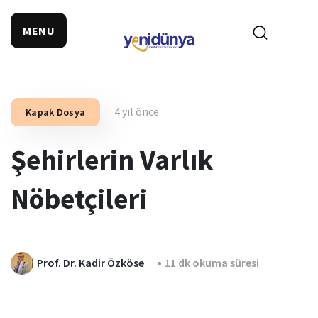
MENU
4 yıl önce
Kapak Dosya
Şehirlerin Varlık
Nöbetçileri
Prof. Dr. Kadir Özköse
11 dk okuma süresi