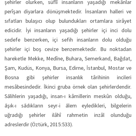
şehirler olurken, süflî insanların yaşadığı mekânlar
perîşan diyarlara dönüşmektedir. İnsanların halleri ve
sıfatları bulaşıcı olup bulundukları ortamlara sirâyet
edicidir. İyi insanların yaşadığı şehirler içi inci dolu
sedefe benzerken, içi sefih insanların dolu olduğu
şehirler içi boş cevize benzemektedir. Bu noktadan
hareketle Mekke, Medîne, Buhara, Semerkand, Bağdat,
Şam, Kudüs, Konya, Bursa, Edirne, İstanbul, Mostar ve
Bosna gibi şehirler insanlık târihinin incileri
mesâbesindedir. İkinci gruba örnek olan şehirlerdendir.
Sālihlerin yaşadığı, insan-ı kâmillerin meskûn olduğu,
āşık-ı sādıkların seyr-i ālem eyledikleri, bilgelerin
uğradığı şehirler ilâhî rahmetin inzâl olunduğu
adreslerdir (Öztürk, 2015:533).