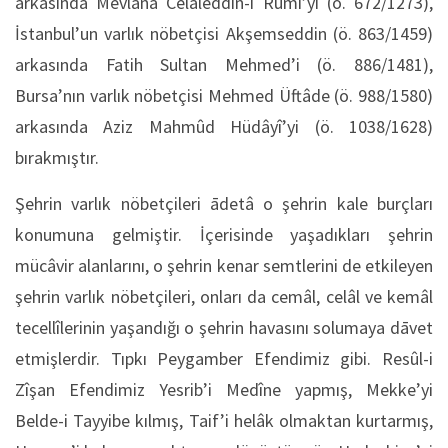
arkasında Mevlânâ Celâleddîn-i Rûmî’yi (ö. 672/1273),
İstanbul’un varlık nöbetçisi Akşemseddin (ö. 863/1459)
arkasında Fatih Sultan Mehmed’i (ö. 886/1481),
Bursa’nın varlık nöbetçisi Mehmed Üftâde (ö. 988/1580)
arkasında
Aziz Mahmûd Hüdâyî’yi (ö. 1038/1628)
bırakmıştır.
Şehrin varlık nöbetçileri ādetâ o şehrin kale burçları
konumuna gelmiştir. İçerisinde yaşadıkları şehrin
mücâvir alanlarını, o şehrin kenar semtlerini de etkileyen
şehrin varlık nöbetçileri, onları da cemâl, celâl ve kemâl
tecellîlerinin yaşandığı o şehrin havasını solumaya dāvet
etmişlerdir. Tıpkı Peygamber Efendimiz gibi. Resûl-i
Zîşan Efendimiz Yesrib’i Medîne yapmış, Mekke’yi
Belde-i Tayyibe kılmış, Taif’i helâk olmaktan kurtarmış,