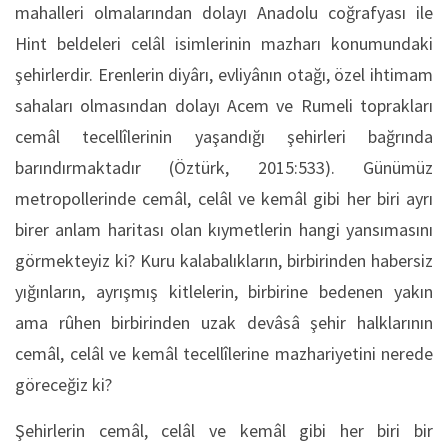
mahalleri olmalarından dolayı Anadolu coğrafyası ile
Hint beldeleri celâl isimlerinin mazharı konumundaki
şehirlerdir. Erenlerin diyârı, evliyânın otağı, özel ihtimam
sahaları olmasından dolayı Acem ve Rumeli toprakları
cemâl tecellîlerinin yaşandığı şehirleri bağrında
barındırmaktadır (Öztürk, 2015:533). Günümüz
metropollerinde cemâl, celâl ve kemâl gibi her biri ayrı
birer anlam haritası olan kıymetlerin hangi yansımasını
görmekteyiz ki? Kuru kalabalıkların, birbirinden habersiz
yığınların, ayrışmış kitlelerin, birbirine bedenen yakın
ama rûhen birbirinden uzak devâsâ şehir halklarının
cemâl, celâl ve kemâl tecellîlerine mazhariyetini nerede
göreceğiz ki?
Şehirlerin cemâl, celâl ve kemâl gibi her biri bir