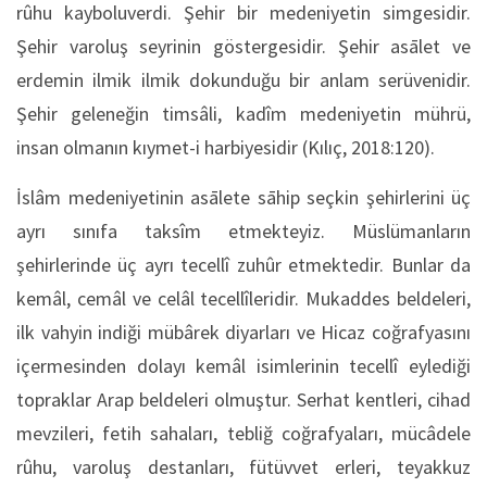
rûhu kayboluverdi. Şehir bir medeniyetin simgesidir.
Şehir varoluş seyrinin göstergesidir. Şehir asālet ve
erdemin ilmik ilmik dokunduğu bir anlam serüvenidir.
Şehir geleneğin timsâli, kadîm medeniyetin mührü,
insan olmanın kıymet-i harbiyesidir (Kılıç, 2018:120).
İslâm medeniyetinin asālete sāhip seçkin şehirlerini üç
ayrı sınıfa taksîm etmekteyiz. Müslümanların
şehirlerinde üç ayrı tecellî zuhûr etmektedir. Bunlar da
kemâl, cemâl ve celâl tecellîleridir. Mukaddes beldeleri,
ilk vahyin indiği mübârek diyarları ve Hicaz coğrafyasını
içermesinden dolayı kemâl isimlerinin tecellî eylediği
topraklar Arap beldeleri olmuştur. Serhat kentleri, cihad
mevzileri, fetih sahaları, tebliğ coğrafyaları, mücâdele
rûhu, varoluş destanları, fütüvvet erleri, teyakkuz