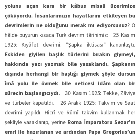
yolunu açan kara bir kâbus misali üzerimize
çöküyordu. İnsanlarımızın hayatlarını etkileyen bu
devrimlerin ne olduğunu merak mı ediyorsunuz
? O
hâlde buyurun kısaca Türk devrim târihimiz: 25 Kasım
1925: Kıyâfet devrimi. “Şapka iktisası” kanunlaştı.
Eskiden giyilen başlık türlerini bırakın giymeyi,
hakkında yazı yazmak bile yasaklandı. Şapkanın
dışında herhangi bir başlığı giymek şöyle dursun
îmâ yolu ile övmek bile neticesi idâm olan bir
sürecin başlangıcıydı.
30 Kasım 1925: Tekke, Zâviye
ve türbeler kapatıldı. 26 Aralık 1925: Takvim ve Saat
devrimi yapıldı. Hicrî ve Rûmî takvim kullanmak her
şekliyle yasaklanıp, yerine
Roma İmparatoru Sezar’ın
emri ile hazırlanan ve ardından Papa Gregorius’un