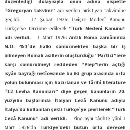
düzenlediği dolayısıyla onun adına nispetle
“Gregoryan takvimi”
adı verilen hıristiyan takvimine
geçildi. 17 Şubat 1926: İsviçre Medenî Kanunu
Türkçe’ye tercüme edilerek
“Türk Medenî Kanunu”
adı verildi.
1 Mart 1926
: Antik Roma zamânında
M.Ö. 451’de halkı sömürmekten başka bir iş
bilmeyen Romalı asillerin oluşturduğu “Partici”lere
karşı sömürülmeyi reddeden “Plep”lerin açtığı
isyân bayrağı netîcesinde bu iki grup arasında orta
yolun bulunması için hazırlanan ve târihî literatüre
“12 Levha Kanunları” diye geçen kanunların 20.
yüzyılın başlarında İtalyan Cezâ Kanunu adıyla
İtalya’da kullanılan şekli Türkçe’ye çevrilerek “Türk
Cezâ Kanunu” adı verildi.
Yine aynı târihte yâni 1
Mart 1926’da
Türkiye’deki bütün orta dereceli