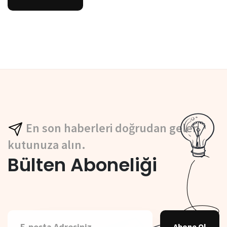
En son haberleri doğrudan gelen
kutunuza alın.
Bülten Aboneliği
Abone Ol