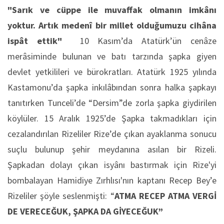
"Sarık ve cüppe ile muvaffak olmanın imkânı
yoktur. Artık medenî bir millet olduğumuzu cihâna
ispât ettik"
10 Kasım’da Atatürk’ün cenâze
merâsiminde bulunan ve batı tarzında şapka giyen
devlet yetkilileri ve bürokratları. Atatürk 1925 yılında
Kastamonu’da şapka inkılâbından sonra halka şapkayı
tanıtırken Tunceli’de “Dersim”de zorla şapka giydirilen
köylüler. 15 Aralık 1925’de Şapka takmadıkları için
cezalandırılan Rizeliler Rize’de çıkan ayaklanma sonucu
suçlu bulunup şehir meydanına asılan bir Rizeli.
Şapkadan dolayı çıkan isyânı bastırmak için Rize'yi
bombalayan Hamidiye Zırhlısı'nın kaptanı Recep Bey’e
Rizeliler şöyle seslenmişti: “
ATMA RECEP ATMA VERGİ
DE VERECEĞUK, ŞAPKA DA GİYECEĞUK”