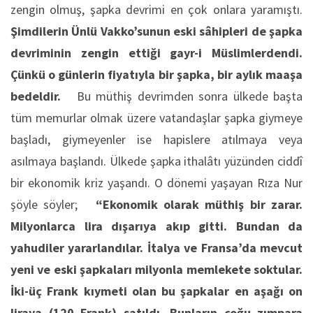
zengin olmuş, şapka devrimi en çok onlara yaramıştı.
Şimdilerin Ünlü Vakko’sunun eski sâhipleri de şapka
devriminin zengin ettiği gayr-i Müslimlerdendi.
Çünkü o günlerin fiyatıyla bir şapka, bir aylık maaşa
bedeldir.
Bu müthiş devrimden sonra ülkede başta
tüm memurlar olmak üzere vatandaşlar şapka giymeye
başladı, giymeyenler ise hapislere atılmaya veya
asılmaya başlandı. Ülkede şapka ithalâtı yüzünden ciddî
bir ekonomik kriz yaşandı. O dönemi yaşayan Rıza Nur
şöyle söyler;
“Ekonomik olarak müthiş bir zarar.
Milyonlarca lira dışarıya akıp gitti. Bundan da
yahudiler yararlandılar. İtalya ve Fransa’da mevcut
yeni ve eski şapkaları milyonla memlekete soktular.
İki-üç Frank kıymeti olan bu şapkalar en aşağı on
liraya (120 Frank) satıldı. Bunların çoğu zımpara