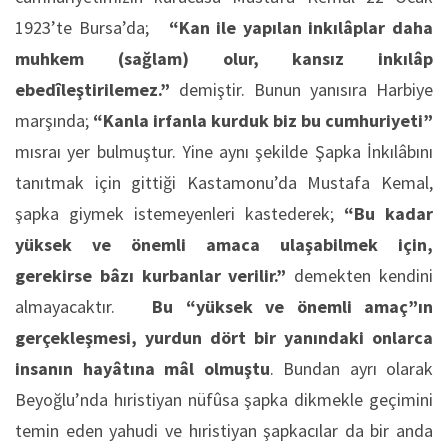
1923’te Bursa’da;
“Kan ile yapılan inkılâplar daha
muhkem (sağlam) olur, kansız inkılâp
ebedîleştirilemez.”
demiştir. Bunun yanısıra Harbiye
marşında;
“Kanla irfanla kurduk biz bu cumhuriyeti”
mısraı yer bulmuştur. Yine aynı şekilde Şapka İnkılâbını
tanıtmak için gittiği Kastamonu’da Mustafa Kemal,
şapka giymek istemeyenleri kastederek;
“Bu kadar
yüksek ve önemli amaca ulaşabilmek için,
gerekirse bâzı kurbanlar verilir.”
demekten kendini
almayacaktır.
Bu “yüksek ve önemli amaç”ın
gerçekleşmesi, yurdun dört bir yanındaki onlarca
insanın hayâtına mâl olmuştu
. Bundan ayrı olarak
Beyoğlu’nda hıristiyan nüfûsa şapka dikmekle geçimini
temin eden yahudi ve hıristiyan şapkacılar da bir anda