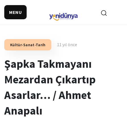
MENU
11 yıl önce
Kültür-Sanat-Tarih
Şapka Takmayanı
Mezardan Çıkartıp
Asarlar… / Ahmet
Anapalı