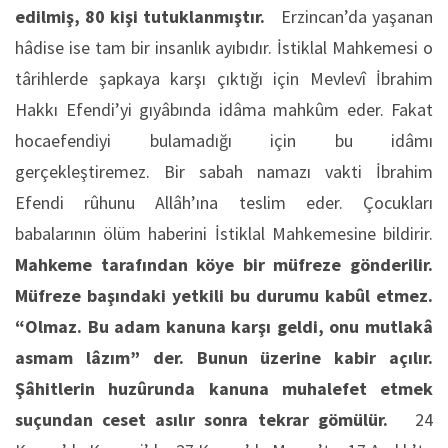
edilmiş, 80 kişi tutuklanmıştır.
Erzincan’da yaşanan
hâdise ise tam bir insanlık ayıbıdır. İstiklal Mahkemesi o
târihlerde şapkaya karşı çıktığı için Mevlevî İbrahim
Hakkı Efendi’yi gıyâbında idâma mahkûm eder. Fakat
hocaefendiyi bulamadığı için bu idâmı
gerçekleştiremez. Bir sabah namazı vakti İbrahim
Efendi rûhunu Allâh’ına teslim eder. Çocukları
babalarının ölüm haberini İstiklal Mahkemesine bildirir.
Mahkeme tarafından köye bir müfreze gönderilir.
Müfreze başındaki yetkili bu durumu kabûl etmez.
“Olmaz. Bu adam kanuna karşı geldi, onu mutlakâ
asmam lâzım” der. Bunun üzerine kabir açılır.
Şâhitlerin huzûrunda kanuna muhalefet etmek
suçundan ceset asılır sonra tekrar gömülür.
24