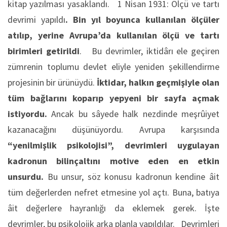
kitap yazılması yasaklandı. 1 Nisan 1931: Ölçü ve tartı
devrimi yapıldı
. Bin yıl boyunca kullanılan ölçüler
atılıp, yerine Avrupa’da kullanılan ölçü ve tartı
birimleri getirildi
. Bu devrimler, iktidârı ele geçiren
zümrenin toplumu devlet eliyle yeniden şekillendirme
projesinin bir ürünüydü.
İktidar, halkın geçmişiyle olan
tüm bağlarını koparıp yepyeni bir sayfa açmak
istiyordu.
Ancak bu sâyede halk nezdinde meşrûiyet
kazanacağını düşünüyordu. Avrupa karşısında
“yenilmişlik psikolojisi”, devrimleri uygulayan
kadronun bilinçaltını motive eden en etkin
unsurdu.
Bu unsur, söz konusu kadronun kendine âit
tüm değerlerden nefret etmesine yol açtı. Buna, batıya
âit değerlere hayranlığı da eklemek gerek. İşte
devrimler, bu psikolojik arka planla yapıldılar. Devrimleri