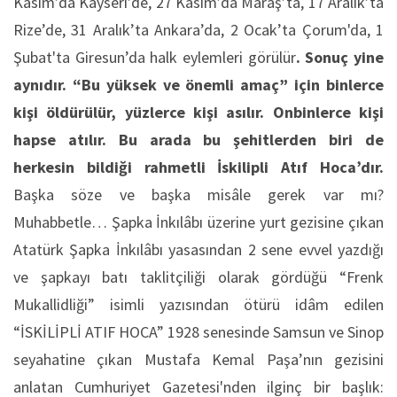
Kasım’da Kayseri’de, 27 Kasım’da Maraş’ta, 17 Aralık’ta
Rize’de, 31 Aralık’ta Ankara’da, 2 Ocak’ta Çorum'da, 1
Şubat'ta Giresun’da halk eylemleri görülür
. Sonuç yine
aynıdır. “Bu yüksek ve önemli amaç” için binlerce
kişi öldürülür, yüzlerce kişi asılır. Onbinlerce kişi
hapse atılır. Bu arada bu şehitlerden biri de
herkesin bildiği rahmetli İskilipli Atıf Hoca’dır.
Başka söze ve başka misâle gerek var mı?
Muhabbetle… Şapka İnkılâbı üzerine yurt gezisine çıkan
Atatürk Şapka İnkılâbı yasasından 2 sene evvel yazdığı
ve şapkayı batı taklitçiliği olarak gördüğü “Frenk
Mukallidliği” isimli yazısından ötürü idâm edilen
“İSKİLİPLİ ATIF HOCA” 1928 senesinde Samsun ve Sinop
seyahatine çıkan Mustafa Kemal Paşa’nın gezisini
anlatan Cumhuriyet Gazetesi'nden ilginç bir başlık: