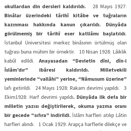
okullardan din dersleri kaldırıldı.
28 Mayıs 1927:
Binâlar üzerindeki târihî kitâbe ve tuğraların
kazınması hakkında kanun çıkarıldı. Dünyâda
görülmemiş bir târihî eser katliâmı başlatıldı
.
İstanbul Üniversitesi merkez binâsının örtülmüş olan
tuğrası buna mühim bir örnektir. 10 Nisan 1928: Lâiklik
kabûl edildi.
Anayasadan “Devletin dîni, dîn-i
İslâm’dır” ibâresi kaldırıldı. Milletvekili
yeminlerinde “vallâhi” yerine, “Nâmusum üzerine”
lafı getirildi. 24 Mayıs 1928: Rakam devrimi yapıldı. 3
Ekim1928: Harf devrimi yapıldı
. Dünyâda ilk defa bir
milletin yazısı değiştirilerek, okuma yazma oranı
bir gecede “sıfıra” indirildi.
İslâm harfleri atılıp Lâtin
harfleri alındı. 1 Ocak 1929: Arapça harflerle dilekçe ve