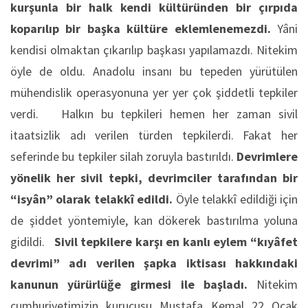
kurşunla bir halk kendi kültüründen bir çırpıda
koparılıp bir başka kültüre eklemlenemezdi.
Yâni
kendisi olmaktan çıkarılıp başkası yapılamazdı. Nitekim
öyle de oldu. Anadolu insanı bu tepeden yürütülen
mühendislik operasyonuna yer yer çok şiddetli tepkiler
verdi. Halkın bu tepkileri hemen her zaman sivil
itaatsizlik adı verilen türden tepkilerdi. Fakat her
seferinde bu tepkiler silah zoruyla bastırıldı.
Devrimlere
yönelik her sivil tepki, devrimciler tarafından bir
“isyân” olarak telakkî edildi.
Öyle telakkî edildiği için
de şiddet yöntemiyle, kan dökerek bastırılma yoluna
gidildi.
Sivil tepkilere karşı en kanlı eylem “kıyâfet
devrimi” adı verilen şapka iktisası hakkındaki
kanunun yürürlüğe girmesi ile başladı.
Nitekim
cumhuriyetimizin kurucusu Mustafa Kemal 22 Ocak