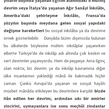
yılların başında yaşanan Eğitim alanındaki o müthiş
devrim veya İtalya’da yaşanan Ağır Sanâyi İnkılâbı,
Amerika’daki şehirleşme İnkılâbı, Fransa’da
yüzyılın başında meydana gelen sosyal yapıdaki
değişme hareketleri
bu sosyal inkılâba ya da devrime
örnek gösterilebilir. Dünyâda bizim dışımızda bulunan
bu ülkelerde böylesine mühim inkılâplar yaşanırken
elbette Türkiye’de de inkılâp adı altında çok keskin ve
sert devrimler yaşanıyordu. Hem de peşpeşe. Ama ilginç
olan nokta; biz devrim ya da inkılâp kavramına diğer
ülke insanlarının yüklediği mânâ ile bakmadık hiçbir
zaman. Çünkü Avrupa’da yaşanan ve sosyal hayâtı
müsbet mânâda etkileyen bu devrimlere karşılık
bizde
ilân edilen her devrim; ardından sıkı bir emirler
zincirini, uymayanlara ise sonu meçhûl zindanlar