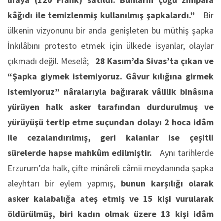
kâğıdı ile temizlenmiş kullanılmış şapkalardı.”
Bir
ülkenin vizyonunu bir anda genişleten bu müthiş şapka
İnkılâbını protesto etmek için ülkede isyanlar, olaylar
çıkmadı değil. Meselâ;
28 Kasım’da Sivas’ta çıkan ve
“Şapka giymek istemiyoruz. Gâvur kılığına girmek
istemiyoruz” nâralarıyla bağırarak vâlilik binâsına
yürüyen halk asker tarafından durdurulmuş ve
yürüyüşü tertip etme suçundan dolayı 2 hoca idâm
ile cezalandırılmış, geri kalanlar ise çeşitli
sürelerde hapse mahkûm edilmiştir.
Aynı tarihlerde
Erzurum’da halk, çifte minâreli câmii meydanında şapka
aleyhtarı bir eylem yapmış,
bunun karşılığı olarak
asker kalabalığa ateş etmiş ve 15 kişi vurularak
öldürülmüş, biri kadın olmak üzere 13 kişi idâm