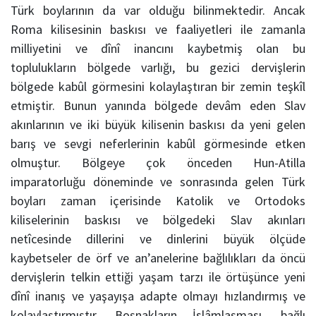
Türk boylarının da var olduğu bilinmektedir. Ancak
Roma kilisesinin baskısı ve faaliyetleri ile zamanla
milliyetini ve dînî inancını kaybetmiş olan bu
toplulukların bölgede varlığı, bu gezici dervişlerin
bölgede kabûl görmesini kolaylaştıran bir zemin teşkîl
etmiştir. Bunun yanında bölgede devâm eden Slav
akınlarının ve iki büyük kilisenin baskısı da yeni gelen
barış ve sevgi neferlerinin kabûl görmesinde etken
olmuştur. Bölgeye çok önceden Hun-Atilla
imparatorluğu döneminde ve sonrasında gelen Türk
boyları zaman içerisinde Katolik ve Ortodoks
kiliselerinin baskısı ve bölgedeki Slav akınları
netîcesinde dillerini ve dinlerini büyük ölçüde
kaybetseler de örf ve an’anelerine bağlılıkları da öncü
dervişlerin telkin ettiği yaşam tarzı ile örtüşünce yeni
dînî inanış ve yaşayışa adapte olmayı hızlandırmış ve
kolaylaştırmıştır. Boşnakların İslâmlaşması, bağlı