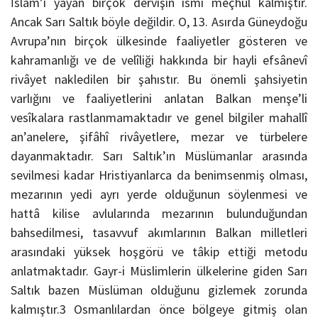
İslâm’ı yayan birçok dervişin ismi meçhul kalmıştır.
Ancak Sarı Saltık böyle değildir. O, 13. Asırda Güneydoğu
Avrupa’nın birçok ülkesinde faaliyetler gösteren ve
kahramanlığı ve de velîliği hakkında bir hayli efsânevî
rivâyet nakledilen bir şahıstır. Bu önemli şahsiyetin
varlığını ve faaliyetlerini anlatan Balkan menşe’li
vesîkalara rastlanmamaktadır ve genel bilgiler mahallî
an’anelere, şifâhî rivâyetlere, mezar ve türbelere
dayanmaktadır. Sarı Saltık’ın Müslümanlar arasında
sevilmesi kadar Hristiyanlarca da benimsenmiş olması,
mezarının yedi ayrı yerde olduğunun söylenmesi ve
hattâ kilise avlularında mezarının bulunduğundan
bahsedilmesi, tasavvuf akımlarının Balkan milletleri
arasındaki yüksek hoşgörü ve tâkip ettiği metodu
anlatmaktadır. Gayr-i Müslimlerin ülkelerine giden Sarı
Saltık bazen Müslüman olduğunu gizlemek zorunda
kalmıştır.3 Osmanlılardan önce bölgeye gitmiş olan