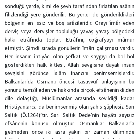
söndüğü yerde, kimi de şeyh tarafından fırlatılan asânın
filizlendiği yere gönderilir. Bu yerler de gönderildikleri
bölgenin en ıssız ve boş arâzileridir. Orayı îmâr eden
derviş veya dervişler topluluğu yavaş yavaş bölgedeki
halkı etrâfında toplar. Etrâfını, coğrafyayı mâmur
etmiştir. Şimdi sırada gönüllerin îmârı çalışması vardır.
Her insanın ihtiyâcı olan şefkat ve saygıyı da bol bol
gösterdikleri halk kitlesi, Allah sevgisine dayalı insan
sevgisini görünce İslâm inancını benimsemişlerdir.
Balkanlar’da Osmanlı öncesi tasavvuf anlayışının bu
yönünü temsîl eden ve hakkında birçok efsânenin dilden
dile dolaştığı, Müslümanlar arasında sevildiği kadar
Hristiyanlarca da benimsenmiş olan şahıs şüphesiz Sarı
Saltık (Ö.1264)’tır. Sarı Saltık Dede’nin hayâtı sayısız
efsânenin konusu olmuştur. Osmanlılar Balkanlar’a
gelmeden önce iki asra yakın bir zaman diliminde