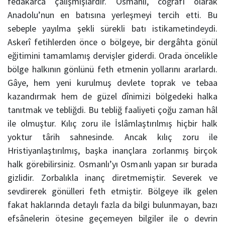
fedâkârca çalışmışlardır. Osmanlı, coğrafî olarak
Anadolu’nun en batısına yerleşmeyi tercih etti. Bu
sebeple yayılma şekli sürekli batı istikametindeydi.
Askerî fetihlerden önce o bölgeye, bir dergâhta gönül
eğitimini tamamlamış dervişler giderdi. Orada öncelikle
bölge halkının gönlünü feth etmenin yollarını ararlardı.
Gâye, hem yeni kurulmuş devlete toprak ve tebaa
kazandırmak hem de güzel dînimizi bölgedeki halka
tanıtmak ve tebliğdi. Bu tebliğ faaliyeti çoğu zaman hâl
ile olmuştur. Kılıç zoru ile İslâmlaştırılmış hiçbir halk
yoktur târih sahnesinde. Ancak kılıç zoru ile
Hristiyanlaştırılmış, başka inançlara zorlanmış birçok
halk görebilirsiniz. Osmanlı’yı Osmanlı yapan sır burada
gizlidir. Zorbalıkla inanç diretmemiştir. Severek ve
sevdirerek gönülleri feth etmiştir. Bölgeye ilk gelen
fakat haklarında detaylı fazla da bilgi bulunmayan, bazı
efsânelerin ötesine geçemeyen bilgiler ile o devrin