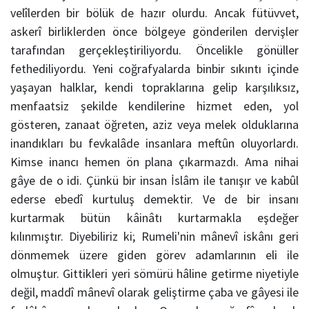
velîlerden bir bölük de hazır olurdu. Ancak fütüvvet,
askerî birliklerden önce bölgeye gönderilen dervişler
tarafından gerçekleştiriliyordu. Öncelikle gönüller
fethediliyordu. Yeni coğrafyalarda binbir sıkıntı içinde
yaşayan halklar, kendi topraklarına gelip karşılıksız,
menfaatsiz şekilde kendilerine hizmet eden, yol
gösteren, zanaat öğreten, aziz veya melek olduklarına
inandıkları bu fevkalâde insanlara meftûn oluyorlardı.
Kimse inancı hemen ön plana çıkarmazdı. Ama nihai
gâye de o idi. Çünkü bir insan İslâm ile tanışır ve kabûl
ederse ebedî kurtuluş demektir. Ve de bir insanı
kurtarmak bütün kâinâtı kurtarmakla eşdeğer
kılınmıştır. Diyebiliriz ki; Rumeli'nin mânevî iskânı geri
dönmemek üzere giden görev adamlarının eli ile
olmuştur. Gittikleri yeri sömürü hâline getirme niyetiyle
değil, maddî mânevî olarak geliştirme çaba ve gâyesi ile