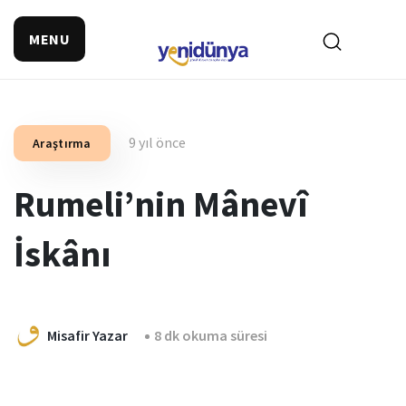
MENU
9 yıl önce
Araştırma
Rumeli’nin Mânevî
İskânı
Misafir Yazar
8 dk okuma süresi