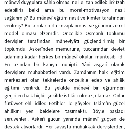
mânevî duygulara sâhip olması ne ile izah edilebilir? İzah
edebiliriz belki ama bu moral-motivasyon nasıl
sağlanmış? Bu mânevî eğitim nasıl ve kimler tarafından
verilmiş? Bu soruların da cevaplanması ve günümüze rol
model olması elzemdir. Öncelikle Osmanlı toplumu
dervişler tarafından mâneviyâtı güçlendirilmiş bir
toplumdu. Askerînden memuruna, tüccarından devlet
adamına kadar herkes bir mânevî okulun müntesibi idi.
En azından bir kapıya muhipti. Yâni asgarî olarak
dervişlere muhabbetleri vardı. Zamânının halk eğitim
merkezleri olan tekkelerde öncelikle edep ve ahlâk
eğitimi verilirdi. Bu şekilde mânevî bir eğitimden
geçirilen halk hiçbir şekilde istilâcı olmaz, olamaz. Onlar
fütüvvet ehli idiler. Fetihler ile gâyeleri İslâm’ın güzel
ahlâkını yeni beldelere taşımaktı. Böyle başladı
serüvenleri. Askerî gücün yanında mânevî güçten de
destek alıyorlardı. Her savaşta muhakkak dervişlerden,