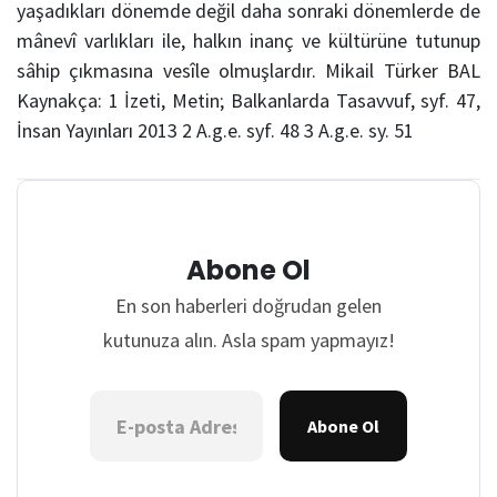
yaşadıkları dönemde değil daha sonraki dönemlerde de
mânevî varlıkları ile, halkın inanç ve kültürüne tutunup
sâhip çıkmasına vesîle olmuşlardır. Mikail Türker BAL
Kaynakça: 1 İzeti, Metin; Balkanlarda Tasavvuf, syf. 47,
İnsan Yayınları 2013 2 A.g.e. syf. 48 3 A.g.e. sy. 51
Abone Ol
En son haberleri doğrudan gelen
kutunuza alın. Asla spam yapmayız!
Abone Ol