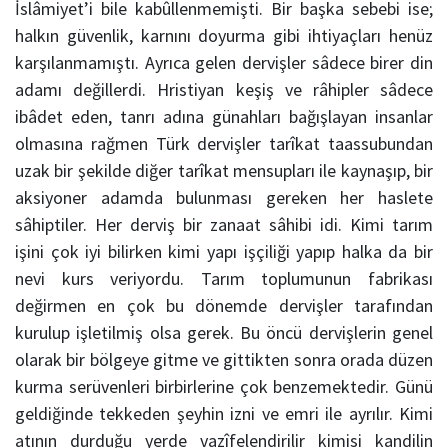
İslâmiyet’i bile kabûllenmemişti. Bir başka sebebi ise;
halkın güvenlik, karnını doyurma gibi ihtiyaçları henüz
karşılanmamıştı. Ayrıca gelen dervişler sâdece birer din
adamı değillerdi. Hristiyan keşiş ve râhipler sâdece
ibâdet eden, tanrı adına günahları bağışlayan insanlar
olmasına rağmen Türk dervişler tarîkat taassubundan
uzak bir şekilde diğer tarîkat mensupları ile kaynaşıp, bir
aksiyoner adamda bulunması gereken her haslete
sâhiptiler. Her derviş bir zanaat sâhibi idi. Kimi tarım
işini çok iyi bilirken kimi yapı işçiliği yapıp halka da bir
nevi kurs veriyordu. Tarım toplumunun fabrikası
değirmen en çok bu dönemde dervişler tarafından
kurulup işletilmiş olsa gerek. Bu öncü dervişlerin genel
olarak bir bölgeye gitme ve gittikten sonra orada düzen
kurma serüvenleri birbirlerine çok benzemektedir. Günü
geldiğinde tekkeden şeyhin izni ve emri ile ayrılır. Kimi
atının durduğu yerde vazîfelendirilir kimisi kandilin