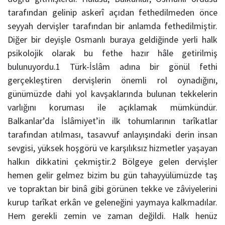
tarafından gelinip askerî açıdan fethedilmeden önce
seyyah dervişler tarafından bir anlamda fethedilmiştir.
Diğer bir deyişle Osmanlı buraya geldiğinde yerli halk
psikolojik olarak bu fethe hazır hâle getirilmiş
bulunuyordu.1 Türk-İslâm adına bir gönül fethi
gerçekleştiren dervişlerin önemli rol oynadığını,
günümüzde dahi yol kavşaklarında bulunan tekkelerin
varlığını koruması ile açıklamak mümkündür.
Balkanlar’da İslâmiyet’in ilk tohumlarının tarîkatlar
tarafından atılması, tasavvuf anlayışındaki derin insan
sevgisi, yüksek hoşgörü ve karşılıksız hizmetler yaşayan
halkın dikkatini çekmiştir.2 Bölgeye gelen dervişler
hemen gelir gelmez bizim bu gün tahayyülümüzde taş
ve topraktan bir binâ gibi görünen tekke ve zâviyelerini
kurup tarîkat erkân ve geleneğini yaymaya kalkmadılar.
Hem gerekli zemin ve zaman değildi. Halk henüz