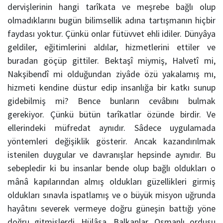
dervişlerinin hangi tarîkata ve meşrebe bağlı olup
olmadıklarını bugün bilimsellik adına tartışmanın hiçbir
faydası yoktur. Çünkü onlar fütüvvet ehli idiler. Dünyâya
geldiler, eğitimlerini aldılar, hizmetlerini ettiler ve
buradan göçüp gittiler. Bektaşî miymiş, Halvetî mi,
Nakşibendî mi olduğundan ziyâde özü yakalamış mı,
hizmeti kendine düstur edip insanlığa bir katkı sunup
gidebilmiş mi? Bence bunların cevâbını bulmak
gerekiyor. Çünkü bütün tarîkatlar özünde birdir. Ve
ellerindeki müfredat aynıdır. Sâdece uygulamada
yöntemleri değişiklik gösterir. Ancak kazandırılmak
istenilen duygular ve davranışlar hepsinde aynıdır. Bu
sebepledir ki bu insanlar bende olup bağlı oldukları o
mânâ kapılarından almış oldukları güzellikleri girmiş
oldukları sınavla ispatlamış ve o büyük misyon uğrunda
hayâtını severek vermeye doğru güneşin battığı yöne
doğru gitmişlerdi. Hülâsa, Balkanlar, Osmanlı ordusu