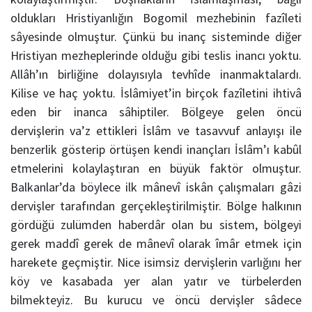
oldukları Hristiyanlığın Bogomil mezhebinin fazîleti
sâyesinde olmuştur. Çünkü bu inanç sisteminde diğer
Hristiyan mezheplerinde olduğu gibi teslis inancı yoktu.
Allâh’ın birliğine dolayısıyla tevhîde inanmaktalardı.
Kilise ve haç yoktu. İslâmiyet’in birçok fazîletini ihtivâ
eden bir inanca sâhiptiler. Bölgeye gelen öncü
dervişlerin va’z ettikleri İslâm ve tasavvuf anlayışı ile
benzerlik gösterip örtüşen kendi inançları İslâm’ı kabûl
etmelerini kolaylaştıran en büyük faktör olmuştur.
Balkanlar’da böylece ilk mânevî iskân çalışmaları gâzi
dervişler tarafından gerçekleştirilmiştir. Bölge halkının
gördüğü zulümden haberdâr olan bu sistem, bölgeyi
gerek maddî gerek de mânevî olarak îmâr etmek için
harekete geçmiştir. Nice isimsiz dervişlerin varlığını her
köy ve kasabada yer alan yatır ve türbelerden
bilmekteyiz. Bu kurucu ve öncü dervişler sâdece