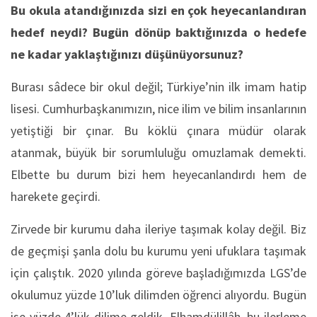
Bu okula atandığınızda sizi en çok heyecanlandıran
hedef neydi? Bugün dönüp baktığınızda o hedefe
ne kadar yaklaştığınızı düşünüyorsunuz?
Burası sâdece bir okul değil; Türkiye’nin ilk imam hatip
lisesi. Cumhurbaşkanımızın, nice ilim ve bilim insanlarının
yetiştiği bir çınar. Bu köklü çınara müdür olarak
atanmak, büyük bir sorumluluğu omuzlamak demekti.
Elbette bu durum bizi hem heyecanlandırdı hem de
harekete geçirdi.
Zirvede bir kurumu daha ileriye taşımak kolay değil. Biz
de geçmişi şanla dolu bu kurumu yeni ufuklara taşımak
için çalıştık. 2020 yılında göreve başladığımızda LGS’de
okulumuz yüzde 10’luk dilimden öğrenci alıyordu. Bugün
ise yüzde 4’lük dilime geldik. Elhamdülillâh, bu ilerleme