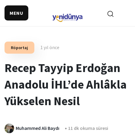
MENU
1 yıl önce
Röportaj
Recep Tayyip Erdoğan
Anadolu İHL’de Ahlâkla
Yükselen Nesil
Muhammed Ali Baydı
11 dk okuma süresi