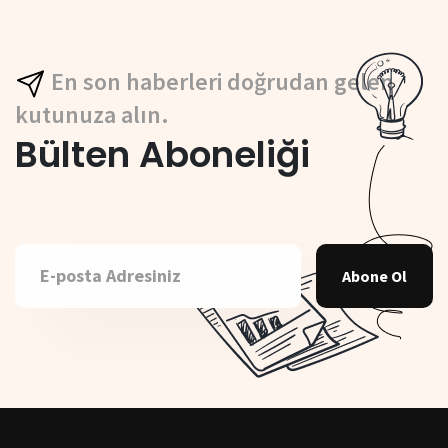
En son haberleri doğrudan gelen
kutunuza alın.
Bülten Aboneliği
Abone Ol