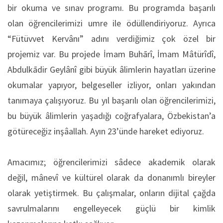
bir okuma ve sınav programı. Bu programda başarılı
olan öğrencilerimizi umre ile ödüllendiriyoruz. Ayrıca
“Fütüvvet Kervânı” adını verdiğimiz çok özel bir
projemiz var. Bu projede İmam Buhārî, İmam Mâtürîdî,
Abdulkādir Geylânî gibi büyük âlimlerin hayatları üzerine
okumalar yapıyor, belgeseller izliyor, onları yakından
tanımaya çalışıyoruz. Bu yıl başarılı olan öğrencilerimizi,
bu büyük âlimlerin yaşadığı coğrafyalara, Özbekistan’a
götüreceğiz inşâallah. Ayın 23’ünde hareket ediyoruz.
Amacımız; öğrencilerimizi sâdece akademik olarak
değil, mânevî ve kültürel olarak da donanımlı bireyler
olarak yetiştirmek. Bu çalışmalar, onların dijital çağda
savrulmalarını engelleyecek güçlü bir kimlik