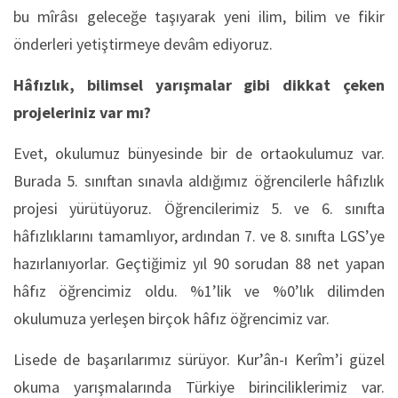
bu mîrâsı geleceğe taşıyarak yeni ilim, bilim ve fikir
önderleri yetiştirmeye devâm ediyoruz.
Hâfızlık, bilimsel yarışmalar gibi dikkat çeken
projeleriniz var mı?
Evet, okulumuz bünyesinde bir de ortaokulumuz var.
Burada 5. sınıftan sınavla aldığımız öğrencilerle hâfızlık
projesi yürütüyoruz. Öğrencilerimiz 5. ve 6. sınıfta
hâfızlıklarını tamamlıyor, ardından 7. ve 8. sınıfta LGS’ye
hazırlanıyorlar. Geçtiğimiz yıl 90 sorudan 88 net yapan
hâfız öğrencimiz oldu. %1’lik ve %0’lık dilimden
okulumuza yerleşen birçok hâfız öğrencimiz var.
Lisede de başarılarımız sürüyor. Kur’ân-ı Kerîm’i güzel
okuma yarışmalarında Türkiye birinciliklerimiz var.