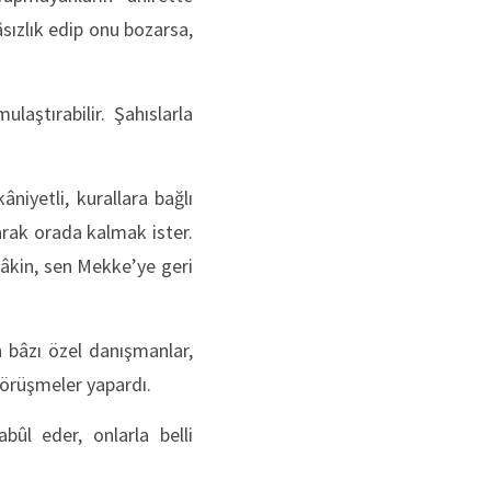
sızlık edip onu bozarsa,
laştırabilir. Şahıslarla
niyetli, kurallara bağlı
arak orada kalmak ister.
âkin, sen Mekke’ye geri
n bâzı özel danışmanlar,
örüşmeler yapardı.
bûl eder, onlarla belli