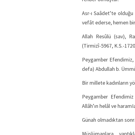
Asr-ı Saâdet’te olduğu
vefât ederse, hemen bir
Allah Resûlü (sav), Ra
(Tirmizî-5967, K.S.-172
Peygamber Efendimiz, Me
defa) Abdullah b. Ümmü 
Bir millete kadınların y
Peygamber Efendimiz M
Allâh’ın helâl ve haram
Günah olmadıktan sonra, 
Müslümanlara, yaptık