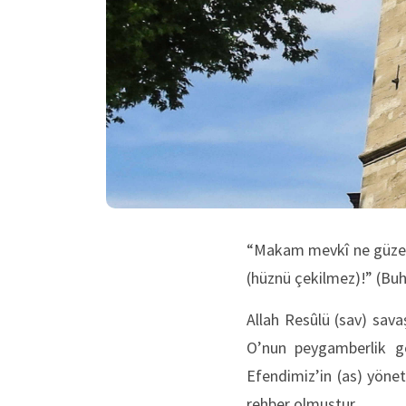
“Makam mevkî ne güzel
(hüznü çekilmez)!” (Bu
Allah Resûlü (sav) sava
O’nun peygamberlik gö
Efendimiz’in (as) yönet
rehber olmuştur.