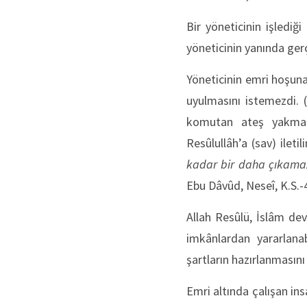
Bir yöneticinin işlediğ
yöneticinin yanında ger
Yöneticinin emri hoşuna
uyulmasını istemezdi. 
komutan ateş yakmala
Resûlullâh’a (sav) ilet
kadar bir daha çıkamazl
Ebu Dâvûd, Neseî, K.S.-
Allah Resûlü, İslâm dev
imkânlardan yararlanab
şartların hazırlanmasını 
Emri altında çalışan i