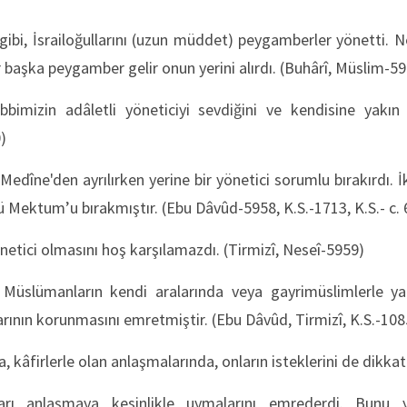
 gibi, İsrailoğullarını (uzun müddet) peygamberler yönetti.
 başka peygamber gelir onun yerini alırdı. (Buhârî, Müslim-5
bbimizin adâletli yöneticiyi sevdiğini ve kendisine yakın k
0)
dîne'den ayrılırken yerine bir yönetici sorumlu bırakırdı. İki
Mektum’u bırakmıştır. (Ebu Dâvûd-5958, K.S.-1713, K.S.- c. 
önetici olmasını hoş karşılamazdı. (Tirmizî, Neseî-5959)
üslümanların kendi aralarında veya gayrimüslimlerle ya
Iarının korunmasını emretmiştir. (Ebu Dâvûd, Tirmizî, K.S.-10
kâfirlerle olan anlaşmalarında, onların isteklerini de dikkat
ları anlaşmaya kesinlikle uymalarını emrederdi. Bunu y