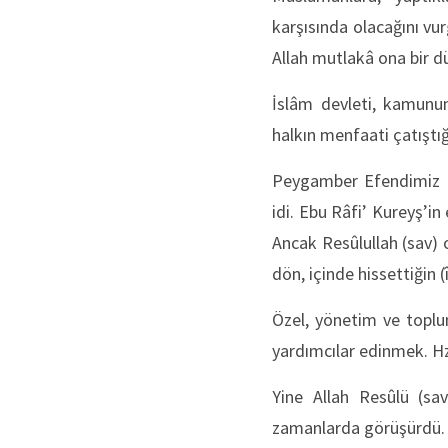
karşısında olacağını vu
Allah mutlakâ ona bir d
İslâm devleti, kamunun 
halkın menfaati çatıştığ
Peygamber Efendimiz (sa
idi. Ebu Râfi’ Kureyş’i
Ancak Resûlullah (sav)
dön, içinde hissettiğin
Özel, yönetim ve toplum
yardımcılar edinmek. H
Yine Allah Resûlü (sav
zamanlarda görüşürdü. 