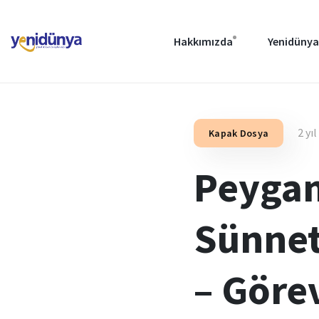
Hakkımızda
Yenidünya
2 yı
Kapak Dosya
Peygam
Sünnet
– Göre