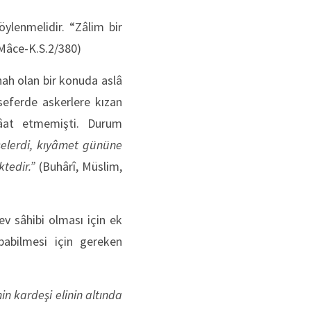
öylenmelidir. “Zâlim bir
 Mâce-K.S.2/380)
nah olan bir konuda aslâ
seferde askerlere kızan
tâat etmemişti. Durum
rselerdi, kıyâmet gününe
iktedir.
”
(Buhârî, Müslim,
ev sâhibi olması için ek
apabilmesi için gereken
in kardeşi elinin altında