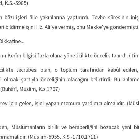
, K.S.-5985)
 bâzı işleri âile yakınlarına yaptırırdı. Tevbe sûresinin in
ri bildirme işini Hz. Ali’ye vermiş, onu Mekke’ye göndermişti
Dikkatine
...
n-ı Kerîm bilgisi fazla olana yöneticilikte öncelik tanırdı. (Tir
cilikte tecrübesi olan, o toplum tarafından kabûl edilen, s
i olmak şartıyla önceliğinin olacağını belirtirdi. Bu anl
. (Buhârî, Müslim, K.s.1707)
ev için gelen, işini yapan memura yardımcı olmalıdır. (Müs
)
ken, Müslümanların birlik ve beraberliğini bozacak yeni bi
unmamalıdır. (MüsIim-5955, K.S.-1710,1711)