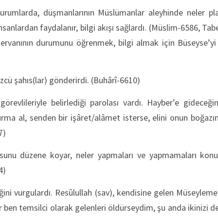
durumlarda, düşmanlarının Müslümanlar aleyhinde neler pl
insanlardan faydalanır, bilgi akışı sağlardı. (Müslim-6586, Ta
kervanının durumunu öğrenmek, bilgi almak için Büseyse’yi
zcü şahıs(lar) gönderirdi. (Buhârî-6610)
görevlileriyle belirlediği parolası vardı. Hayber’e gideceğin
rma al, senden bir işâret/alâmet isterse, elini onun boğaz
7)
usunu düzene koyar, neler yapmaları ve yapmamaları konus
464)
ğini vurgulardı. Resûlullah (sav), kendisine gelen Müseylem
r ben temsilci olarak gelenleri öldürseydim, şu anda ikinizi 