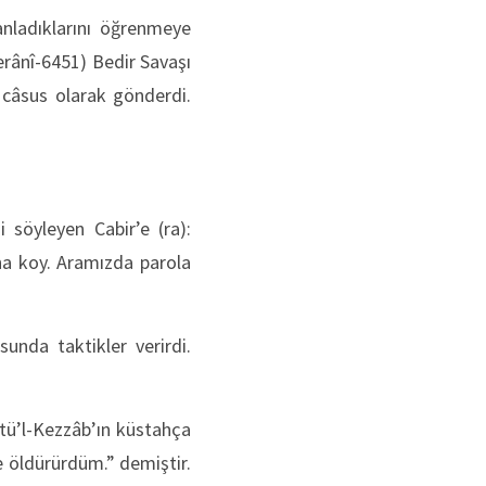
anladıklarını öğrenmeye
berânî-6451) Bedir Savaşı
 câsus olarak gönderdi.
i söyleyen Cabir’e (ra):
ına koy. Aramızda parola
unda taktikler verirdi.
etü’l-Kezzâb’ın küstahça
de öldürürdüm.” demiştir.