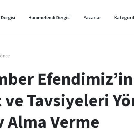
 Dergisi
Hanımefendi Dergisi
Yazarlar
Kategoril
l önce
ber Efendimiz’in 
 ve Tavsiyeleri Y
v Alma Verme