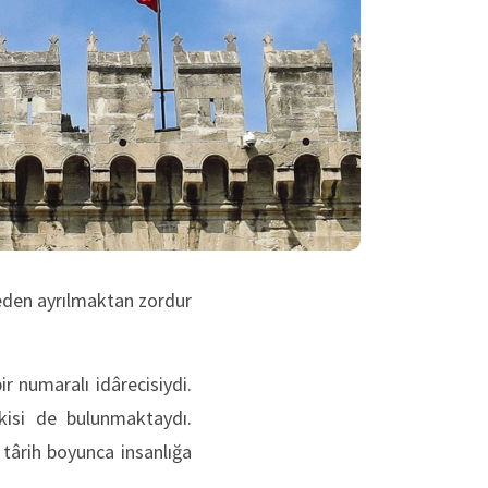
den ayrılmaktan zordur
r numaralı idârecisiydi.
kisi de bulunmaktaydı.
 târih boyunca insanlığa