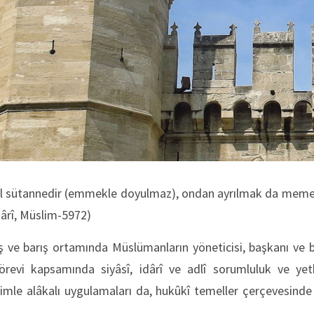
 sütannedir (emmekle doyulmaz), ondan ayrılmak da meme
hârî, Müslim-5972)
ş ve barış ortamında Müslümanların yöneticisi, başkanı ve bi
revi kapsamında siyâsî, idârî ve adlî sorumluluk ve yet
imle alâkalı uygulamaları da, hukûkî temeller çerçevesinde