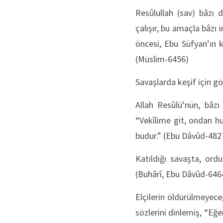
Resûlullah (sav) bâzı 
çalışır, bu amaçla bâzı 
öncesi, Ebu Süfyan’ın 
(Müslim-6456)
Savaşlarda keşif için gö
Allah Resûlü’nün, bâzı 
“Vekîlime git, ondan hu
budur.” (Ebu Dâvûd-482
Katıldığı savaşta, ord
(Buhârî, Ebu Dâvûd-6
Elçilerin öldürülmeyece
sözlerini dinlemiş, “Eğe