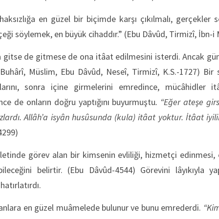
i haksızlığa en güzel bir biçimde karşı çıkılmalı, gerçekler s
çeği söylemek, en büyük cihaddır.” (Ebu Dâvûd, Tirmizî, İbn-i
 gitse de gitmese de ona itâat edilmesini isterdi. Ancak gü
(Buhârî, Müslim, Ebu Dâvûd, Neseî, Tirmizî, K.S.-1727) Bir 
rını, sonra içine girmelerini emredince, mücâhidler i
ilince de onların doğru yaptığını buyurmuştu
. “Eğer ateşe gi
ardı. All
â
h
’
a isyân husûsunda (kula)
i
tâat yoktur. İtâat
i
yil
4299)
letinde görev alan bir kimsenin evliliği, hizmetçi edinmesi, 
ileceğini belirtir. (Ebu Dâvûd-4544) Görevini lâyıkıyla y
hatırlatırdı.
nsanlara en güzel muâmelede bulunur ve bunu emrederdi.
“Kim