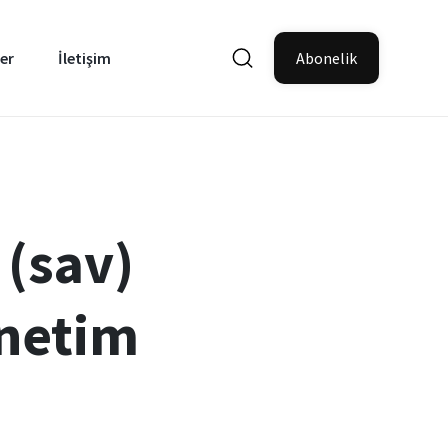
er
İletişim
Abonelik
(sav)
önetim