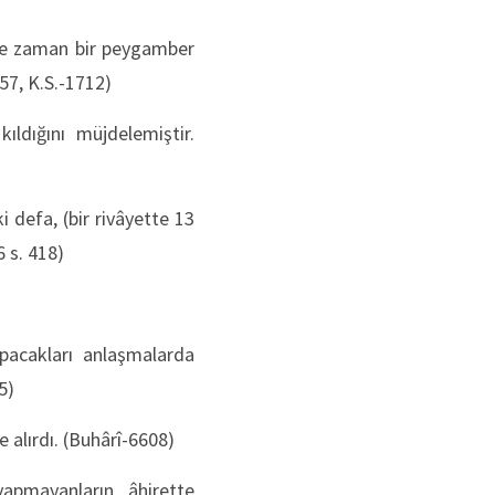
 Ne zaman bir peygamber
957, K.S.-1712)
ıldığını müjdelemiştir.
 defa, (bir rivâyette 13
6 s. 418)
pacakları anlaşmalarda
85)
e alırdı. (Buhârî-6608)
apmayanların âhirette