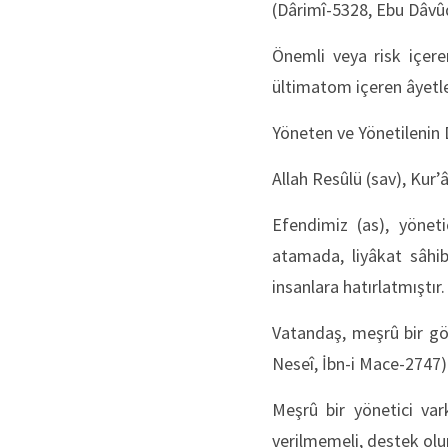
(Dârimî-5328, Ebu Dâvûd
Önemli veya risk içeren
ültimatom içeren âyetle
Yöneten ve Yönetilenin 
Allah Resûlü (sav), Kur’â
Efendimiz (as), yöneti
atamada, liyâkat sâhib
insanlara hatırlatmıştır
Vatandaş, meşrû bir gör
Neseî, İbn-i Mace-2747
Meşrû bir yönetici var
verilmemeli, destek ol