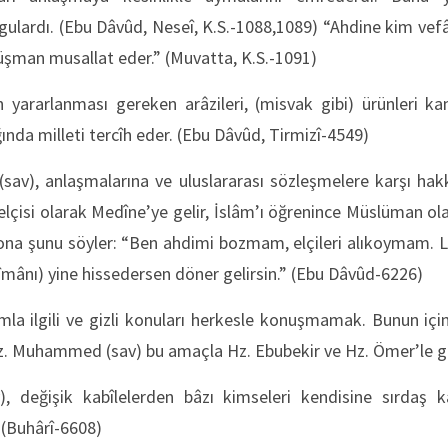
rgulardı. (Ebu Dâvûd, Neseî, K.S.-1088,1089) “Ahdine kim vefâ
üşman musallat eder.” (Muvatta, K.S.-1091)
yararlanması gereken arâzileri, (misvak gibi) ürünleri kamu
ında milleti tercîh eder. (Ebu Dâvûd, Tirmizî-4549)
v), anlaşmalarına ve uluslararası sözleşmelere karşı hakkâ
n elçisi olarak Medîne’ye gelir, İslâm’ı öğrenince Müslüman ol
 ona şunu söyler: “Ben ahdimi bozmam, elçileri alıkoymam. L
 (îmânı) yine hissedersen döner gelirsin.” (Ebu Dâvûd-6226)
la ilgili ve gizli konuları herkesle konuşmamak. Bunun içi
z. Muhammed (sav) bu amaçla Hz. Ebubekir ve Hz. Ömer’le g
), değişik kabîlelerden bâzı kimseleri kendisine sırdaş ka
(Buhârî-6608)