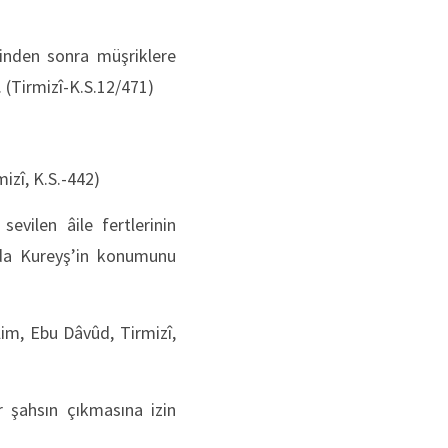
işinden sonra müşriklere
. (Tirmizî-K.S.12/471)
mizî, K.S.-442)
evilen âile fertlerinin
amda Kureyş’in konumunu
lim, Ebu Dâvûd, Tirmizî,
r şahsın çıkmasına izin