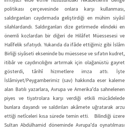
politikası çerçevesinde onlara karşı kullanması,
saldırganları caydırmada geliştirdiği en mühim siyâsî
silahlardandı. Saldırganları dize getirmede elindeki en
önemli kozlardan bir diğeri de Hilâfet Müessesesi ve
Halîfelik sıfatıydı. Yukarıda da ifâde ettiğimiz gibi İslâm
Birliği siyâseti ekseninde bu müessese ve sıfatın kudret,
itibâr ve caydırıcılığını artırmak için olağanüstü gayret
gösterdi, târihî hizmetlere imza attı. İşte
İslâmiyet/Peygamberimiz (sav) hakkında eser kaleme
alan Batılı yazarlara, Avrupa ve Amerika’da sahnelenen
piyes ve tiyatrolara karşı verdiği etkili mücâdelede
bunlara dayandı ve saldırıları akâmete uğratarak arzu
ettiği netîceleri kısa sürede temin etti. Bilindiği üzere
Sultan Abdülhamid döneminde Avrupa’da oynatılması