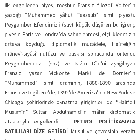
ilk engellenen piyes, meşhur Fransız filozof Volter’in
yazdığı “Muhammed yâhut Taassub” isimli piyesti.
Peygamber Efendimiz'i (sav) küçük düşüren bu iğrenç
piyesin Paris ve Londra’da sahnelenmesi, elçiliklerimizin
ortaya koyduğu diplomatik mücâdele, Halîfeliğin
mânevî-siyâsî nüfûzu ve baskısı sonucunda önlendi.
Peygamberimiz'i (sav) ve İslâm Dîni’ni aşağılayan
Fransız yazar Vickonte Marki de Bornier’in
“Muhammed” isimli dramının, 1888-1890 arasında
Fransa ve İngiltere’de, 1892’de Amerika’nın New York ve
Chicago şehirlerinde oynatma girişimleri de “Halîfe-i
Müslimîn” Sultan Abdülhamid’in mâhir diplomatik
ataklarıyla engellendi.
PETROL POLİTİKASIYLA
BATILILARI DİZE GETİRDİ
Musul ve çevresinin yeraltı