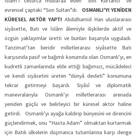
İslâm’ı cesurca müdafaa eden “Son Kurtarıcı” ve
evrensel çaptaki “Son Sultan”dı.
OSMANLI’YI YENİDEN
KÜRESEL AKTÖR YAPTI
Abdülhamid Han uluslararası
siyâsette, Batı ve İslâm âlemiyle ilişkilerde aktif ve
özgün yaklaşımlar üretti ve bunları başarıyla uyguladı.
Tanzimat’tan beridir milletlerarası siyâsette Batı
karşısında pasif ve bağımlı konumda olan Osmanlı’yı, en
kudretli zamanlarında elde ettiği bağımsız, mücâdeleci
ve kendi siyâsetini üreten “dünyâ devleti” konumuna
tekrar getirmeyi başardı. Siyâsî ve diplomatik
manevralarıyla Osmanlı’yı milletlerarası arenada
yeniden güçlü ve belirleyici bir küresel aktör haline
getirdi. Osmanlı’yı ayağa kaldırıp bünyesini ve direncini
güçlendirmek, onu “Hasta Adam” olmaktan kurtarmak
için Batılı ülkelerin düşmanca tutumlarına karşı denge