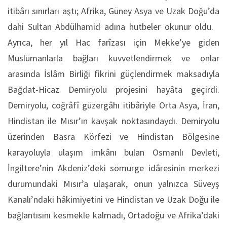
itibârı sınırları aştı; Afrika, Güney Asya ve Uzak Doğu’da
dahi Sultan Abdülhamid adına hutbeler okunur oldu.
Ayrıca, her yıl Hac farîzası için Mekke’ye giden
Müslümanlarla bağları kuvvetlendirmek ve onlar
arasında İslâm Birliği fikrini güçlendirmek maksadıyla
Bağdat-Hicaz Demiryolu projesini hayâta geçirdi.
Demiryolu, coğrâfî güzergâhı itibâriyle Orta Asya, İran,
Hindistan ile Mısır’ın kavşak noktasındaydı. Demiryolu
üzerinden Basra Körfezi ve Hindistan Bölgesine
karayoluyla ulaşım imkânı bulan Osmanlı Devleti,
İngiltere’nin Akdeniz’deki sömürge idâresinin merkezi
durumundaki Mısır’a ulaşarak, onun yalnızca Süveyş
Kanalı’ndaki hâkimiyetini ve Hindistan ve Uzak Doğu ile
bağlantısını kesmekle kalmadı, Ortadoğu ve Afrika’daki