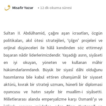
Misafir Yazar
12 dk okuma süresi
Sultan II. Abdülhamid, çağını aşan icraatları, özgün
politikaları, akıl ötesi stratejileri, ‘çılgın’ projeleri ve
orijinal düşünceleri ile hâlâ kendinden söz ettirmeyi
başaran nâdir liderlerimizdendir. Yaşadığı asrın, siyâseti
en iyi okuyan, yöneten ve kullanan mâhir
hükümdarlarındandı. Büyük bir siyasî dâhi olduğunu
hasımlarına bile kabul ettiren cihanşümâl bir siyaset
aktörü, kıvrak bir strateji uzmanı, hünerli bir diplomasi
oyuncusu ve hatırı sayılır bir muallim-i siyâsetti.
Milletlerarası alanda emperyalizme karşı Osmanlı’yı ve