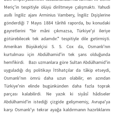
Meriç’in tespitiyle ölüyü diriltmeye çalışmaktı. Yahudi
asıllı İngiliz ajanı Arminius Vambery, İngiliz Dışişlerine
gönderdiği 7 Mayıs 1884 târihli raporda, bu konudaki
gayretlerini “bir mâni çıkmazsa, Türkiye’yi ileriye
götürebilecek tek adamdır.” tespitiyle dile getirmişti.
Amerikan Büyükelçisi S. S. Cox da, Osmanlı’nın
kurtulması için Abdülhamid’in tek şans olduğunda
hemfikirdi. Bazı uzmanlara göre Sultan Abdülhamid’in
uyguladığı dış politikayı İttihatçılar da tâkip etseydi,
Osmanlı’nın ömrü daha uzun olabilir; en azından
Türkiye’nin elinde bugünkünden daha fazla toprak
parçası kalabilirdi. Ne yazık ki siyâsî hâdiseler
Abdülhamid’in istediği çizgide gelişmemiş; Avrupa’ya
karşı Osmanlı’yı tekrar ayağa kaldırmanın hazırlıklarını