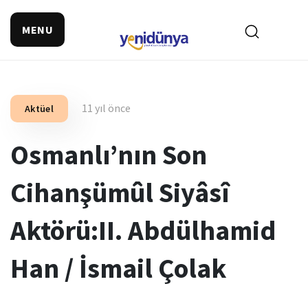
MENU
11 yıl önce
Aktüel
Osmanlı’nın Son
Cihanşümûl Siyâsî
Aktörü:II. Abdülhamid
Han / İsmail Çolak