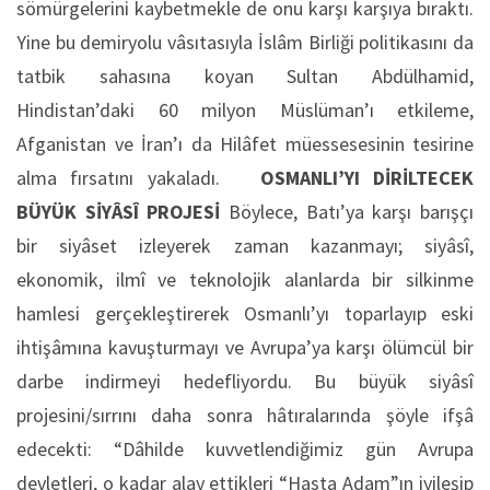
sömürgelerini kaybetmekle de onu karşı karşıya bıraktı.
Yine bu demiryolu vâsıtasıyla İslâm Birliği politikasını da
tatbik sahasına koyan Sultan Abdülhamid,
Hindistan’daki 60 milyon Müslüman’ı etkileme,
Afganistan ve İran’ı da Hilâfet müessesesinin tesirine
alma fırsatını yakaladı.
OSMANLI’YI DİRİLTECEK
BÜYÜK SİYÂSÎ PROJESİ
Böylece, Batı’ya karşı barışçı
bir siyâset izleyerek zaman kazanmayı; siyâsî,
ekonomik, ilmî ve teknolojik alanlarda bir silkinme
hamlesi gerçekleştirerek Osmanlı’yı toparlayıp eski
ihtişâmına kavuşturmayı ve Avrupa’ya karşı ölümcül bir
darbe indirmeyi hedefliyordu. Bu büyük siyâsî
projesini/sırrını daha sonra hâtıralarında şöyle ifşâ
edecekti: “Dâhilde kuvvetlendiğimiz gün Avrupa
devletleri, o kadar alay ettikleri “Hasta Adam”ın iyileşip