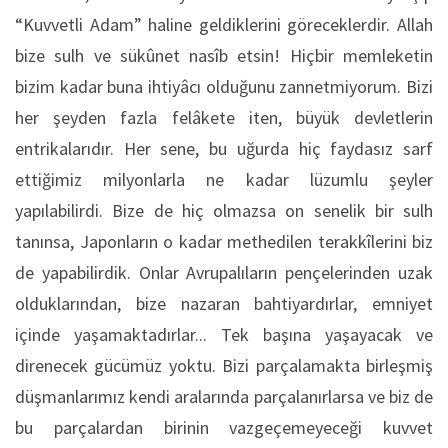
“Kuvvetli Adam” haline geldiklerini göreceklerdir. Allah
bize sulh ve sükûnet nasîb etsin! Hiçbir memleketin
bizim kadar buna ihtiyâcı olduğunu zannetmiyorum. Bizi
her şeyden fazla felâkete iten, büyük devletlerin
entrikalarıdır. Her sene, bu uğurda hiç faydasız sarf
ettiğimiz milyonlarla ne kadar lüzumlu şeyler
yapılabilirdi. Bize de hiç olmazsa on senelik bir sulh
tanınsa, Japonların o kadar methedilen terakkîlerini biz
de yapabilirdik. Onlar Avrupalıların pençelerinden uzak
olduklarından, bize nazaran bahtiyardırlar, emniyet
içinde yaşamaktadırlar... Tek başına yaşayacak ve
direnecek gücümüz yoktu. Bizi parçalamakta birleşmiş
düşmanlarımız kendi aralarında parçalanırlarsa ve biz de
bu parçalardan birinin vazgeçemeyeceği kuvvet