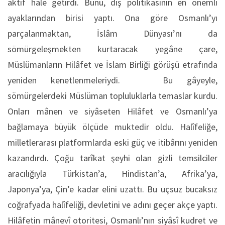
aktif hale getirdi. Bunu, dış politikasının en önemli
ayaklarından birisi yaptı. Ona göre Osmanlı’yı
parçalanmaktan, İslâm Dünyası’nı da
sömürgeleşmekten kurtaracak yegâne çare,
Müslümanların Hilâfet ve İslam Birliği görüşü etrafında
yeniden kenetlenmeleriydi. Bu gâyeyle,
sömürgelerdeki Müslüman topluluklarla temaslar kurdu.
Onları mânen ve siyâseten Hilâfet ve Osmanlı’ya
bağlamaya büyük ölçüde muktedir oldu. Halîfeliğe,
milletlerarası platformlarda eski güç ve itibârını yeniden
kazandırdı. Çoğu tarîkat şeyhi olan gizli temsilciler
aracılığıyla Türkistan’a, Hindistan’a, Afrika’ya,
Japonya’ya, Çin’e kadar elini uzattı. Bu uçsuz bucaksız
coğrafyada halîfeliği, devletini ve adını geçer akçe yaptı.
Hilâfetin mânevî otoritesi, Osmanlı’nın siyâsî kudret ve