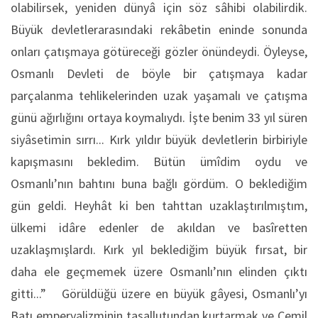
olabilirsek, yeniden dünyâ için söz sâhibi olabilirdik.
Büyük devletlerarasındaki rekâbetin eninde sonunda
onları çatışmaya götüreceği gözler önündeydi. Öyleyse,
Osmanlı Devleti de böyle bir çatışmaya kadar
parçalanma tehlikelerinden uzak yaşamalı ve çatışma
günü ağırlığını ortaya koymalıydı. İşte benim 33 yıl süren
siyâsetimin sırrı... Kırk yıldır büyük devletlerin birbiriyle
kapışmasını bekledim. Bütün ümîdim oydu ve
Osmanlı’nın bahtını buna bağlı gördüm. O beklediğim
gün geldi. Heyhât ki ben tahttan uzaklaştırılmıştım,
ülkemi idâre edenler de akıldan ve basîretten
uzaklaşmışlardı. Kırk yıl beklediğim büyük fırsat, bir
daha ele geçmemek üzere Osmanlı’nın elinden çıktı
gitti...” Görüldüğü üzere en büyük gâyesi, Osmanlı’yı
Batı emperyalizminin tasallutundan kurtarmak ve Cemil