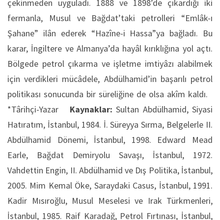
çekinmeden uyguladı. 1888 ve 1898’de çıkardığı iki
fermanla, Musul ve Bağdat’taki petrolleri “Emlâk-ı
Şahane” ilân ederek “Hazîne-i Hassa”ya bağladı. Bu
karar, İngiltere ve Almanya’da hayâl kırıklığına yol açtı.
Bölgede petrol çıkarma ve işletme imtiyâzı alabilmek
için verdikleri mücâdele, Abdülhamid’in başarılı petrol
politikası sonucunda bir süreliğine de olsa akîm kaldı.
*Târihçi-Yazar
Kaynaklar:
Sultan Abdülhamid, Siyasi
Hatıratım, İstanbul, 1984. İ. Süreyya Sırma, Belgelerle II.
Abdülhamid Dönemi, İstanbul, 1998. Edward Mead
Earle, Bağdat Demiryolu Savaşı, İstanbul, 1972.
Vahdettin Engin, II. Abdülhamid ve Dış Politika, İstanbul,
2005. Mim Kemal Öke, Saraydaki Casus, İstanbul, 1991.
Kadir Mısıroğlu, Musul Meselesi ve Irak Türkmenleri,
İstanbul, 1985. Raif Karadağ, Petrol Fırtınası, İstanbul,