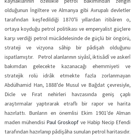
kaynaklarının özellikle petrol bakımından zengin
olduğunun İngiltere ve Almanya gibi Avrupalı devletler
tarafından keşfedildiği 1870’li yıllardan itibâren o,
ortaya koyduğu petrol politikası ve emperyalist güçlere
karşı verdiği petrol mücâdelesinde de güçlü bir öngörü,
strateji ve vizyona sâhip bir pâdişah olduğunu
ispatlamıştır. Petrol alanlarının siyâsî, iktisâdî ve askerî
bakımdan gelecekte kazanacağı ehemmiyeti ve
stratejik rolü idrâk etmekte fazla zorlanmayan
Abdülhamid Han, 1888’de Musul ve Bağdat çevresiyle,
Dicle ve Fırat nehirleri havzasında geniş çaplı
araştırmalar yaptırarak etraflı bir rapor ve harita
hazırlattı. Bunların en önemlisi Ekim 1901'de Alman
maden mühendisi
Paul Groskopf
ve Habip Necip Efendi
tarafından hazırlanıp pâdişâha sunulan petrol haritasıdır.