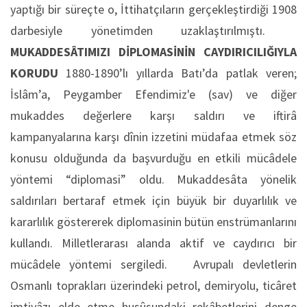
yaptığı bir süreçte o, İttihatçıların gerçekleştirdiği 1908
darbesiyle yönetimden uzaklaştırılmıştı.
MUKADDESÂTIMIZI DİPLOMASİNİN CAYDIRICILIĞIYLA
KORUDU
1880-1890’lı yıllarda Batı’da patlak veren;
İslâm’a, Peygamber Efendimiz'e (sav) ve diğer
mukaddes değerlere karşı saldırı ve iftirâ
kampanyalarına karşı dînin izzetini müdafaa etmek söz
konusu olduğunda da başvurduğu en etkili mücâdele
yöntemi “diplomasi” oldu. Mukaddesâta yönelik
saldırıları bertaraf etmek için büyük bir duyarlılık ve
kararlılık göstererek diplomasinin bütün enstrümanlarını
kullandı. Milletlerarası alanda aktif ve caydırıcı bir
mücâdele yöntemi sergiledi. Avrupalı devletlerin
Osmanlı toprakları üzerindeki petrol, demiryolu, ticâret
imtiyâzı elde etme husûsundaki rekâbetlerini denge