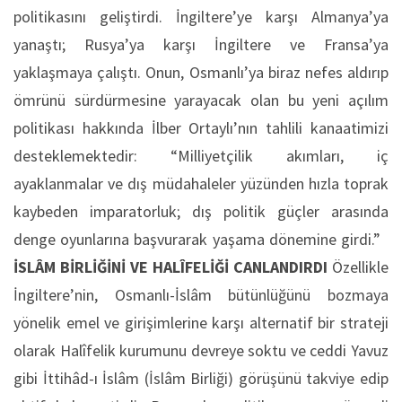
politikasını geliştirdi. İngiltere’ye karşı Almanya’ya
yanaştı; Rusya’ya karşı İngiltere ve Fransa’ya
yaklaşmaya çalıştı. Onun, Osmanlı’ya biraz nefes aldırıp
ömrünü sürdürmesine yarayacak olan bu yeni açılım
politikası hakkında İlber Ortaylı’nın tahlili kanaatimizi
desteklemektedir: “Milliyetçilik akımları, iç
ayaklanmalar ve dış müdahaleler yüzünden hızla toprak
kaybeden imparatorluk; dış politik güçler arasında
denge oyunlarına başvurarak yaşama dönemine girdi.”
İSLÂM BİRLİĞİNİ VE HALÎFELİĞİ CANLANDIRDI
Özellikle
İngiltere’nin, Osmanlı-İslâm bütünlüğünü bozmaya
yönelik emel ve girişimlerine karşı alternatif bir strateji
olarak Halîfelik kurumunu devreye soktu ve ceddi Yavuz
gibi İttihâd-ı İslâm (İslâm Birliği) görüşünü takviye edip