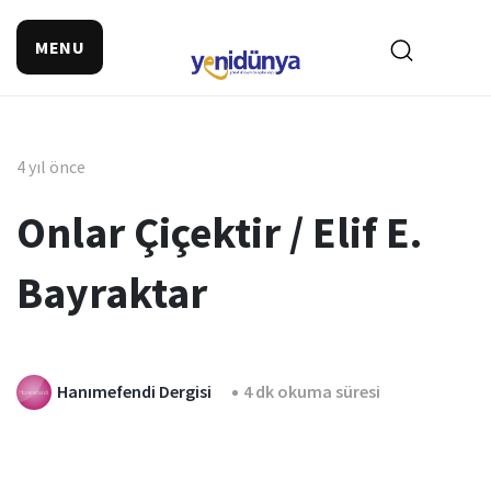
MENU
4 yıl önce
Onlar Çiçektir / Elif E.
Bayraktar
Hanımefendi Dergisi
4 dk okuma süresi