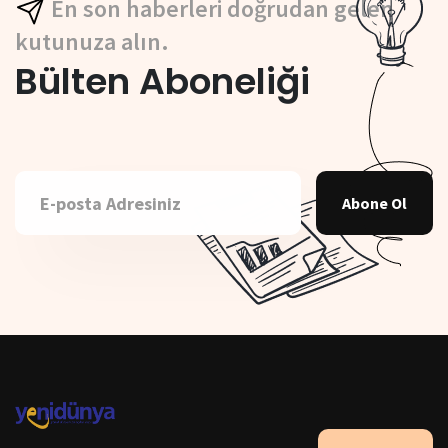
En son haberleri doğrudan gelen
kutunuza alın.
Bülten Aboneliği
Abone Ol