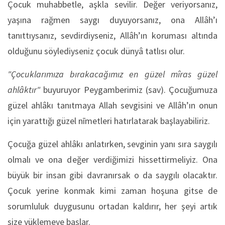
Çocuk muhabbetle, aşkla sevilir. Değer veriyorsanız,
yaşına rağmen saygı duyuyorsanız, ona Allâh’ı
tanıttıysanız, sevdirdiyseniz, Allâh’ın koruması altında
olduğunu söylediyseniz çocuk dünyâ tatlısı olur.
"Çocuklarımıza bırakacağımız en güzel mîras güzel
ahlâktır"
buyuruyor Peygamberimiz (sav). Çocuğumuza
güzel ahlâkı tanıtmaya Allah sevgisini ve Allâh’ın onun
için yarattığı güzel nīmetleri hatırlatarak başlayabiliriz.
Çocuğa güzel ahlâkı anlatırken, sevginin yanı sıra saygılı
olmalı ve ona değer verdiğimizi hissettirmeliyiz. Ona
büyük bir insan gibi davranırsak o da saygılı olacaktır.
Çocuk yerine konmak kimi zaman hoşuna gitse de
sorumluluk duygusunu ortadan kaldırır, her şeyi artık
size yüklemeye başlar.