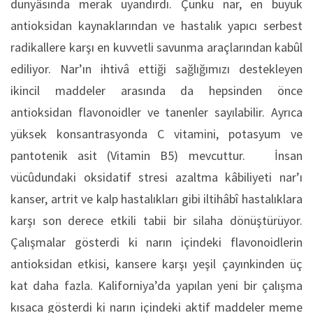
dünyâsında merak uyandırdı. Çünkü nar, en büyük
antioksidan kaynaklarından ve hastalık yapıcı serbest
radikallere karşı en kuvvetli savunma araçlarından kabûl
ediliyor. Nar’ın ihtivâ ettiği sağlığımızı destekleyen
ikincil maddeler arasında da hepsinden önce
antioksidan flavonoidler ve tanenler sayılabilir. Ayrıca
yüksek konsantrasyonda C vitamini, potasyum ve
pantotenik asit (Vitamin B5) mevcuttur. İnsan
vücûdundaki oksidatif stresi azaltma kâbiliyeti nar’ı
kanser, artrit ve kalp hastalıkları gibi iltihâbî hastalıklara
karşı son derece etkili tabii bir silaha dönüştürüyor.
Çalışmalar gösterdi ki narın içindeki flavonoidlerin
antioksidan etkisi, kansere karşı yeşil çayınkinden üç
kat daha fazla. Kaliforniya’da yapılan yeni bir çalışma
kısaca gösterdi ki narın içindeki aktif maddeler meme