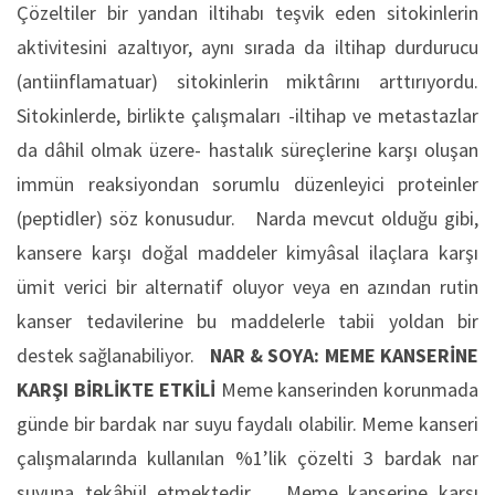
Çözeltiler bir yandan iltihabı teşvik eden sitokinlerin
aktivitesini azaltıyor, aynı sırada da iltihap durdurucu
(antiinflamatuar) sitokinlerin miktârını arttırıyordu.
Sitokinlerde, birlikte çalışmaları -iltihap ve metastazlar
da dâhil olmak üzere- hastalık süreçlerine karşı oluşan
immün reaksiyondan sorumlu düzenleyici proteinler
(peptidler) söz konusudur. Narda mevcut olduğu gibi,
kansere karşı doğal maddeler kimyâsal ilaçlara karşı
ümit verici bir alternatif oluyor veya en azından rutin
kanser tedavilerine bu maddelerle tabii yoldan bir
destek sağlanabiliyor.
NAR & SOYA: MEME KANSERİNE
KARŞI BİRLİKTE ETKİLİ
Meme kanserinden korunmada
günde bir bardak nar suyu faydalı olabilir. Meme kanseri
çalışmalarında kullanılan %1’lik çözelti 3 bardak nar
suyuna tekâbül etmektedir. Meme kanserine karşı