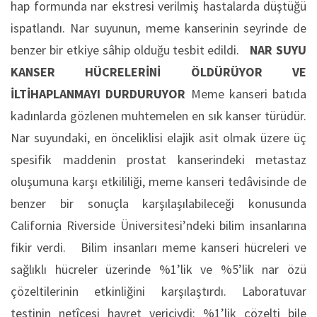
hap formunda nar ekstresi verilmiş hastalarda düştüğü
ispatlandı. Nar suyunun, meme kanserinin seyrinde de
benzer bir etkiye sâhip olduğu tesbit edildi.
NAR SUYU
KANSER HÜCRELERİNİ ÖLDÜRÜYOR VE
İLTİHAPLANMAYI DURDURUYOR
Meme kanseri batıda
kadınlarda gözlenen muhtemelen en sık kanser türüdür.
Nar suyundaki, en önceliklisi elajik asit olmak üzere üç
spesifik maddenin prostat kanserindeki metastaz
oluşumuna karşı etkililiği, meme kanseri tedâvisinde de
benzer bir sonuçla karşılaşılabileceği konusunda
California Riverside Üniversitesi’ndeki bilim insanlarına
fikir verdi. Bilim insanları meme kanseri hücreleri ve
sağlıklı hücreler üzerinde %1’lik ve %5’lik nar özü
çözeltilerinin etkinliğini karşılaştırdı. Laboratuvar
testinin netîcesi hayret vericiydi: %1’lik çözelti bile