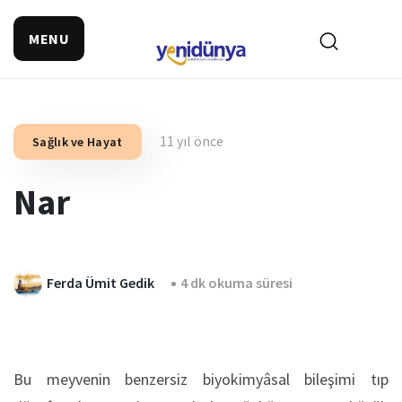
MENU
11 yıl önce
Sağlık ve Hayat
Nar
Ferda Ümit Gedik
4 dk okuma süresi
Bu meyvenin benzersiz biyokimyâsal bileşimi tıp