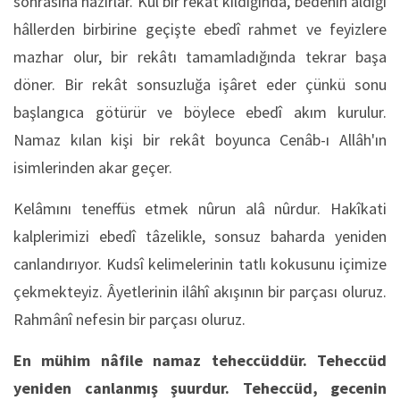
sonrasına hazırlar. Kul bir rekât kıldığında, bedenin aldığı
hâllerden birbirine geçişte ebedî rahmet ve feyizlere
mazhar olur, bir rekâtı tamamladığında tekrar başa
döner. Bir rekât sonsuzluğa işâret eder çünkü sonu
başlangıca götürür ve böylece ebedî akım kurulur.
Namaz kılan kişi bir rekât boyunca Cenâb-ı Allâh'ın
isimlerinden akar geçer.
Kelâmını teneffüs etmek nûrun alâ nûrdur. Hakîkati
kalplerimizi ebedî tâzelikle, sonsuz baharda yeniden
canlandırıyor. Kudsî kelimelerinin tatlı kokusunu içimize
çekmekteyiz. Âyetlerinin ilâhî akışının bir parçası oluruz.
Rahmânî nefesin bir parçası oluruz.
En mühim nâfile namaz teheccüddür. Teheccüd
yeniden canlanmış şuurdur. Teheccüd, gecenin