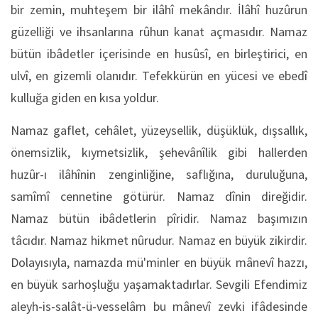
bir zemin, muhteşem bir ilâhî mekândır. İlâhî huzûrun
güzelliği ve ihsanlarına rûhun kanat açmasıdır. Namaz
bütün ibâdetler içerisinde en husûsî, en birleştirici, en
ulvî, en gizemli olanıdır. Tefekkürün en yücesi ve ebedî
kulluğa giden en kısa yoldur.
Namaz gaflet, cehâlet, yüzeysellik, düşüklük, dışsallık,
önemsizlik, kıymetsizlik, şehevânîlik gibi hallerden
huzûr-ı ilâhînin zenginliğine, saflığına, duruluğuna,
samîmî cennetine götürür. Namaz dînin direğidir.
Namaz bütün ibâdetlerin pîridir. Namaz başımızın
tâcıdır. Namaz hikmet nûrudur. Namaz en büyük zikirdir.
Dolayısıyla, namazda mü'minler en büyük mânevî hazzı,
en büyük sarhoşluğu yaşamaktadırlar. Sevgili Efendimiz
aleyh-is-salât-ü-vesselâm bu mânevî zevki ifâdesinde