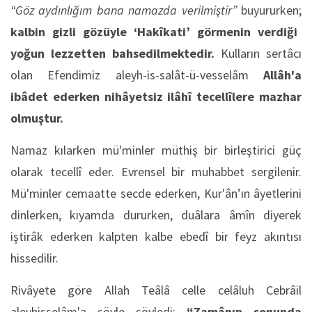
“Göz aydınlığım bana namazda verilmiştir”
buyururken;
kalbin gizli gözüyle ‘Hakîkati’ görmenin verdiği
yoğun lezzetten bahsedilmektedir.
Kulların sertâcı
olan Efendimiz aleyh-is-salât-ü-vesselâm
Allâh'a
ibâdet ederken nihâyetsiz ilâhî tecellîlere mazhar
olmuştur.
Namaz kılarken mü'minler müthiş bir birleştirici güç
olarak tecellî eder. Evrensel bir muhabbet sergilenir.
Mü'minler cemaatte secde ederken, Kur'ân’ın âyetlerini
dinlerken, kıyamda dururken, duâlara âmîn diyerek
iştirâk ederken kalpten kalbe ebedî bir feyz akıntısı
hissedilir.
Rivâyete göre Allah Teâlâ celle celâluh Cebrâil
aleyhisselâm'a şöyle söyledi:
“Zamânın sonunda