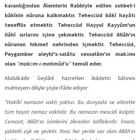
karanlığından Âlemlerin Rabbiyle edilen sohbet-i
bâkînin nûruna kalkmaktır. Teheccüd bâkî hayâtı
teneffüs etmektir. Teheccüd Hayyul Kayyûm'un
ilâhî sırlarını içine çekmektir. Teheccüd Allâh'ın
nûrunun hikmet nehrinden içmektir. Teheccüd,
Peygamber aleyhi's-salâtu vesselâm'ın mak
ā
mı
olan
“
mak
ā
m-ı mahmûd'u
”
temsîl eder.
Abdülkādir Geylânî hazretleri ibâdetin bâtınını
muhteşem diliyle şöyle ifâde ediyor:
“Hakîkî namazın vakti yoktur.
Bu dünyada ve ahirette
tüm hayat namaz vaktidir. Bu namazın mescidi kalptir.
Cemaat, Allâh'ın isimlerini zikreden latîfelerdir. İmam,
şiddetli aşk ve şevktir. Yönü her yerde var olan Allâh'ın