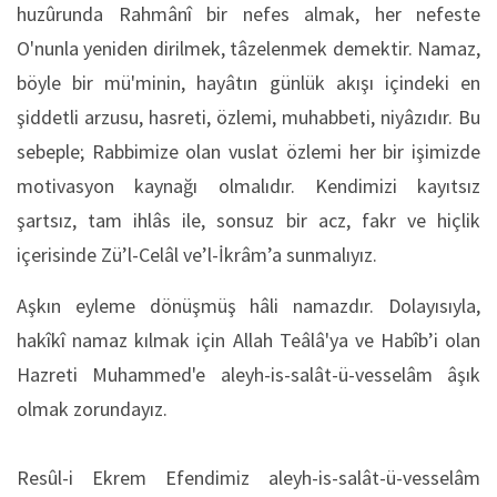
huzûrunda Rahmânî bir nefes almak, her nefeste
O'nunla yeniden dirilmek, tâzelenmek demektir. Namaz,
böyle bir mü'minin, hayâtın günlük akışı içindeki en
şiddetli arzusu, hasreti, özlemi, muhabbeti, niyâzıdır. Bu
sebeple; Rabbimize olan vuslat özlemi her bir işimizde
motivasyon kaynağı olmalıdır. Kendimizi kayıtsız
şartsız, tam ihlâs ile, sonsuz bir acz, fakr ve hiçlik
içerisinde Zü’l-Celâl ve’l-İkrâm’a sunmalıyız.
Aşkın eyleme dönüşmüş hâli namazdır. Dolayısıyla,
hakîkî namaz kılmak için Allah Teâlâ'ya ve Habîb’i olan
Hazreti Muhammed'e aleyh-is-salât-ü-vesselâm âşık
olmak zorundayız.
Resûl-i Ekrem Efendimiz aleyh-is-salât-ü-vesselâm