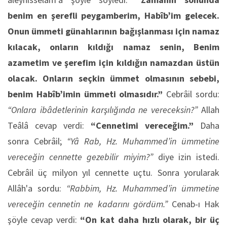
benim en şerefli peygamberim, Habîb’im gelecek.
Onun ümmeti günahlarının bağışlanması için namaz
kılacak, onların kıldığı namaz senin, Benim
azametim ve şerefim için kıldığın namazdan üstün
olacak. Onların seçkin ümmet olmasının sebebi,
benim Habîb’imin ümmeti olmasıdır.”
Cebrâil sordu:
“Onlara ibâdetlerinin karşılığında ne vereceksin?”
Allah
Teâlâ cevap verdi:
“Cennetimi vereceğim.”
Daha
sonra Cebrâil;
“Yâ Rab, Hz. Muhammed’in ümmetine
vereceğin cennette gezebilir miyim?”
diye izin istedi.
Cebrâil üç milyon yıl cennette uçtu. Sonra yorularak
Allâh'a sordu:
“Rabbim, Hz. Muhammed’in ümmetine
vereceğin cennetin ne kadarını gördüm.”
Cenab-ı Hak
şöyle cevap verdi:
“On kat daha hızlı olarak, bir üç