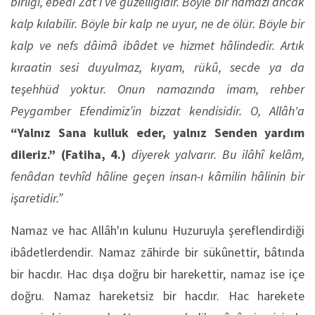
birliği, ebedî Zât’ı ve güzelliğidir. Böyle bir namazı ancak
kalp kılabilir. Böyle bir kalp ne uyur, ne de ölür. Böyle bir
kalp ve nefs dâimâ ibâdet ve hizmet hâlindedir. Artık
kıraatin sesi duyulmaz, kıyam, rükû, secde ya da
teşehhüd yoktur. Onun namazında imam, rehber
Peygamber Efendimiz’in bizzat kendisidir. O, Allâh'a
“Yalnız Sana kulluk eder, yalnız Senden yardım
dileriz.” (Fatiha, 4.)
diyerek yalvarır. Bu ilâhî kelâm,
fenâdan tevhîd hâline geçen insan-ı kâmilin hâlinin bir
işaretidir.”
Namaz ve hac Allâh'ın kulunu Huzuruyla şereflendirdiği
ibâdetlerdendir. Namaz zāhirde bir sükûnettir, bâtında
bir hacdır. Hac dışa doğru bir harekettir, namaz ise içe
doğru. Namaz hareketsiz bir hacdır. Hac harekete