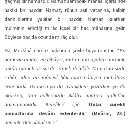
geçmiş bir namazdır. Namaz sembolik mânâsı içerisinde
hakîkî bir hacdır. Namaz, rûhun asıl vatanına, kalbin
derinliklerine yapılan bir hacdır. Namaz kılarken
mü'minin eriştiği mirâc içsel bir hac mânâsına gelir.
Böylece hac da özünde mirâç olur.
Hz. Mevlânâ namaz hakkında şöyle buyurmuştur: “
Bu
namazın amacı, en nihâyet, bütün gün ayakta durmak,
rükûa gitmek ve secde etmek değildir. Namazda sizde
zuhûr eden bu mânevî hâli mütemâdiyen muhâfaza
etmenizdir. Uyurken ya da uyanıkken, yazarken ya da
okurken, tüm hallerinizde Allâh'ı unutma gafletine
dalmamanızdır. Kendileri için
‘Onlar sürekli
namazlarına devâm edenlerdir’ (Meâric, 23.)
denenlerden olmalısınız.”