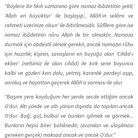
“Böylece bir fıkıh uzmanına göre namaz ibâdetinin şekli;
'Allah en büyüktür' ile başlayıp', 'Allâh'ın selâmı ve
rahmeti üzerinize olsun' ile bitirilmesidir. Sûfîlere göre ise
namaz ibâdetinin nûru Allah ile bir olmaktır. Namaza
durmak için abdestli olmak gerekir, ancak namazın rûhu
için hazırlık; kişinin, savaşların en büyüğü olan 'Cihâd-ı
ekber' (nefsimiz ile olan cihâd) ile kırk sene boyunca
kalbi ve gözleri kan dolu, yetmiş karanlık perdeyi aşıp,
varoluş ve hayattan geçerek Allâh'a varması ile olur.
“Başımı yere koyduğum her yerde secde ettiğim ancak
O'dur. Altı yönde ve altı yönün dışında da tapılan ancak
O'dur. Bağ, gül, bülbül ve bunları işitmek ve görmek...
Bunların hepsi birer bahânedir, (aranılan ve ulaşılması
gereken gerçek) maksad ancak ve ancak O'dur.”