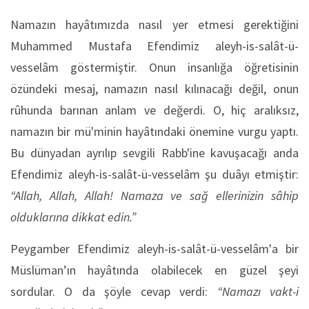
Namazın hayâtımızda nasıl yer etmesi gerektiğini
Muhammed Mustafa Efendimiz aleyh-is-salât-ü-
vesselâm göstermiştir. Onun insanlığa öğretisinin
özündeki mesaj, namazın nasıl kılınacağı değil, onun
rûhunda barınan anlam ve değerdi. O, hiç aralıksız,
namazın bir mü'minin hayâtındaki önemine vurgu yaptı.
Bu dünyadan ayrılıp sevgili Rabb'ine kavuşacağı anda
Efendimiz aleyh-is-salât-ü-vesselâm şu duâyı etmiştir:
“Allah, Allah, Allah! Namaza ve sağ ellerinizin sâhip
olduklarına dikkat edin.”
Peygamber Efendimiz aleyh-is-salât-ü-vesselâm'a bir
Müslüman’ın hayâtında olabilecek en güzel şeyi
sordular. O da şöyle cevap verdi:
“Namazı vakt-i