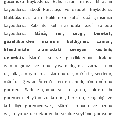
gücümüzü kaybederiz. Rûhumuzun mânevî Mirâc’ını
kaybederiz. Ebedî kurtuluşu ve saadeti kaybederiz.
Mahbûbumuz olan Hâlikımıza şahsî duâ şansımızı
kaybederiz. Rab ile kul arasındaki ezelî sohbeti
kaybederiz.
Mânâ, nur, sevgi, bereket,
güzelliklerden mahrum kaldığımız zaman,
Efendimizle aramızdaki cereyan kesilmiş
demektir.
İslâm’ın sınırsız güzelliklerinin idrâkine
varmadığımız ve onu yaşamadığımız zaman dîni
dışsallaştırmış oluruz. İslâm nurdur, mi'râctır, secdedir,
mânâdır. Şeytan Âdem’e secde etmedi, o'nun nûrunu
görmedi. Sâdece çamur ve su gördü, halîfetullâhı
göremedi. Hayâtımızdaki nûru, bereketi, zenginliği ve
kutsallığı göremiyorsak, İslâm’ın rûhunu ve özünü
yaşamıyoruz demektir ve bu şekilde şeytānın görüşüne