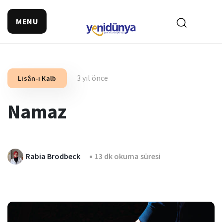
MENU
3 yıl önce
Lisân-ı Kalb
Namaz
Rabia Brodbeck
13 dk okuma süresi