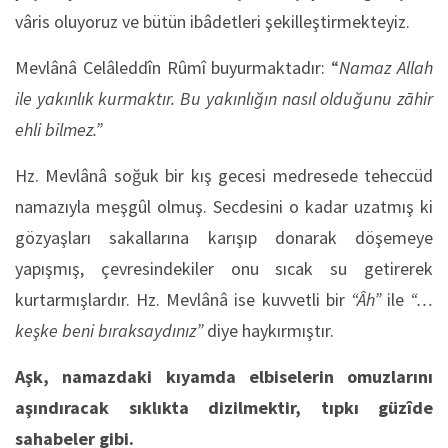
vâris oluyoruz ve bütün ibâdetleri şekilleştirmekteyiz.
Mevlânâ Celâleddîn Rûmî buyurmaktadır: “
Namaz Allah
ile yakınlık kurmaktır. Bu yakınlığın nasıl olduğunu zāhir
ehli bilmez.”
Hz. Mevlânâ soğuk bir kış gecesi medresede teheccüd
namazıyla meşgûl olmuş. Secdesini o kadar uzatmış ki
gözyaşları sakallarına karışıp donarak döşemeye
yapışmış, çevresindekiler onu sıcak su getirerek
kurtarmışlardır. Hz. Mevlânâ ise kuvvetli bir
“Âh”
ile
“…
keşke beni bıraksaydınız”
diye haykırmıştır.
Aşk, namazdaki kıyamda elbiselerin omuzlarını
aşındıracak sıklıkta dizilmektir, tıpkı güzîde
sahabeler gibi.