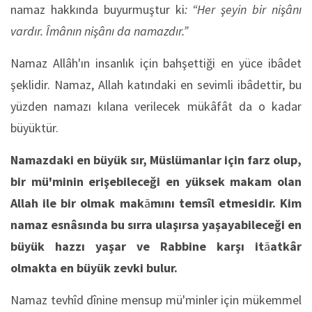
namaz hakkında buyurmuştur ki
: “Her şeyin bir nişânı
vardır. Îmânın nişânı da namazdır.”
Namaz Allâh'ın insanlık için bahşettiği en yüce ibâdet
şeklidir. Namaz, Allah katındaki en sevimli ibâdettir, bu
yüzden namazı kılana verilecek mükâfât da o kadar
büyüktür.
Namazdaki en büyük sır, Müslümanlar için farz olup,
bir mü'minin erişebileceği en yüksek makam olan
Allah ile bir olmak mak
ā
mını temsîl etmesidir. Kim
namaz esnâsında bu sırra ulaşırsa yaşayabileceği en
büyük hazzı yaşar ve Rabbine karşı it
ā
atkâr
olmakta en büyük zevki bulur.
Namaz tevhîd dînine mensup mü'minler için mükemmel