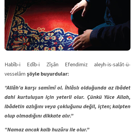
Habîb-i Edîb-i Zîşân Efendimiz aleyh-is-salât-ü-
vesselâm
şöyle buyurdular:
“Allâh'a karşı samîmî ol. İhlâslı olduğunda az ibâdet
dahi kurtuluşun için yeterli olur. Çünkü Yüce Allah,
ibâdetin azlığını veya çokluğunu değil, içten; kalpten
olup olmadığını dikkate alır.”
“Namaz ancak kalb huzûru ile olur.”