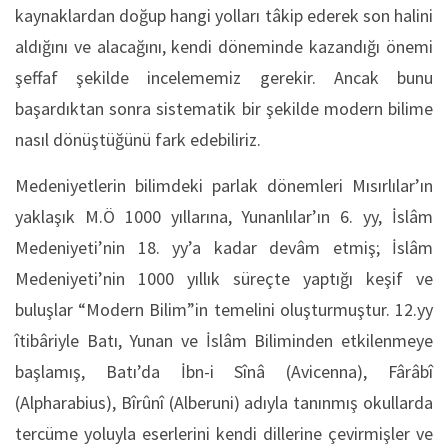
kaynaklardan doğup hangi yolları tâkip ederek son halini
aldığını ve alacağını, kendi döneminde kazandığı önemi
şeffaf şekilde incelememiz gerekir. Ancak bunu
başardıktan sonra sistematik bir şekilde modern bilime
nasıl dönüştüğünü fark edebiliriz.
Medeniyetlerin bilimdeki parlak dönemleri Mısırlılar’ın
yaklaşık M.Ö 1000 yıllarına, Yunanlılar’ın 6. yy, İslâm
Medeniyeti’nin 18. yy’a kadar devâm etmiş; İslâm
Medeniyeti’nin 1000 yıllık süreçte yaptığı keşif ve
buluşlar “Modern Bilim”in temelini oluşturmuştur. 12.yy
îtibâriyle Batı, Yunan ve İslâm Biliminden etkilenmeye
başlamış, Batı’da İbn-i Sînâ (Avicenna), Fârâbî
(Alpharabius), Bîrûnî (Alberuni) adıyla tanınmış okullarda
tercüme yoluyla eserlerini kendi dillerine çevirmişler ve