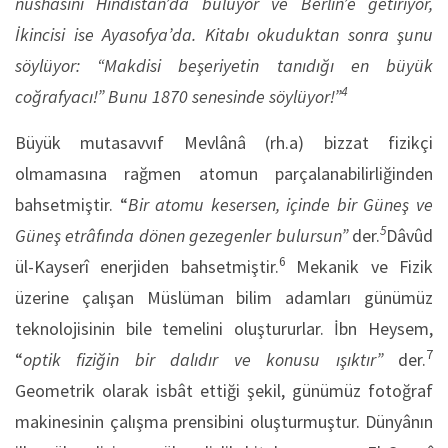
nüshasını Hindistan’da buluyor ve Berlin’e getiriyor,
İkincisi ise Ayasofya’da. Kitabı okuduktan sonra şunu
söylüyor: “Makdisi beşeriyetin tanıdığı en büyük
4
coğrafyacı!” Bunu 1870 senesinde söylüyor!”
Büyük mutasavvıf Mevlânâ (rh.a) bizzat fizikçi
olmamasına rağmen atomun parçalanabilirliğinden
bahsetmiştir. “
Bir atomu kesersen, içinde bir Güneş ve
5
Güneş etrâfında dönen gezegenler bulursun”
der.
Dâvûd
6
ül-Kayserî enerjiden bahsetmiştir.
Mekanik ve Fizik
üzerine çalışan Müslüman bilim adamları günümüz
teknolojisinin bile temelini oluştururlar. İbn Heysem,
7
“
optik fiziğin bir dalıdır ve konusu ışıktır”
der.
Geometrik olarak isbât ettiği şekil, günümüz fotoğraf
makinesinin çalışma prensibini oluşturmuştur. Dünyânın