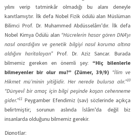
yılını verip tatminkâr olmadığı bu alanı deneyle
kanıtlamıştır. İlk defa Nobel Fizik ödülü alan Müslüman
Bilimci Prof. Dr. Muhammed Abdüsselâm’dır. İlk defa
Nobel Kimya Ödülü alan
“Hücrelerin hasar gören DNA'yı
nasıl onardığını ve genetik bilgiyi nasıl koruma altına
aldığını haritalayan”
Prof. Dr. Aziz Sancar. Burada
bilmemiz gereken en önemli şey:
“Hiç bilenlerle
bilmeyenler bir olur mu?”
(Zümer, 39/9)
“İlim ve
10
Hikmet mü’minin yitiğidir. Her nerede bulursa alır.”
“Dünyevî bir amaç için bilgi peşinde koşan cehenneme
11
gider.”
Peygamber Efendimiz (sav) sözlerinde açıkça
belirtmiştir; sorunun aslında İslâm’da değil biz
insanlarda olduğunu bilmemiz gerekir.
Dipnotlar: