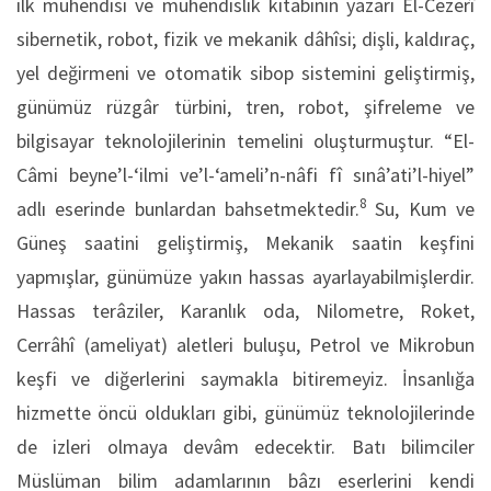
ilk mühendisi ve mühendislik kitabının yazarı El-Cezerî
sibernetik, robot, fizik ve mekanik dâhîsi; dişli, kaldıraç,
yel değirmeni ve otomatik sibop sistemini geliştirmiş,
günümüz rüzgâr türbini, tren, robot, şifreleme ve
bilgisayar teknolojilerinin temelini oluşturmuştur. “El-
Câmi beyne’l-‘ilmi ve’l-‘ameli’n-nâfi fî sınâ’ati’l-hiyel”
8
adlı eserinde bunlardan bahsetmektedir.
Su, Kum ve
Güneş saatini geliştirmiş, Mekanik saatin keşfini
yapmışlar, günümüze yakın hassas ayarlayabilmişlerdir.
Hassas terâziler, Karanlık oda, Nilometre, Roket,
Cerrâhî (ameliyat) aletleri buluşu, Petrol ve Mikrobun
keşfi ve diğerlerini saymakla bitiremeyiz. İnsanlığa
hizmette öncü oldukları gibi, günümüz teknolojilerinde
de izleri olmaya devâm edecektir. Batı bilimciler
Müslüman bilim adamlarının bâzı eserlerini kendi