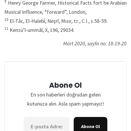
9
Henry George Farmer, Historical Facts fort he Arabian
Musical Influence, “forward”, London,
10
El-Tâc, El-Halebî, Neşrî, Mısır, tz., C.I., s.58-59.
11
Kenzü’l-ummâl, X, 196, 29034.
Mart 2020, sayfa no: 18-19-20
Abone Ol
En son haberleri doğrudan gelen
kutunuza alın. Asla spam yapmayız!
Abone Ol