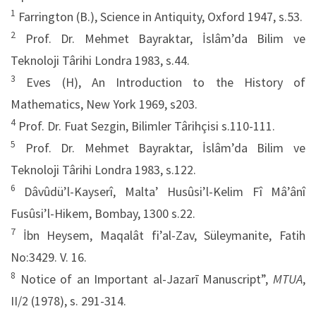
1
Farrington (B.), Science in Antiquity, Oxford 1947, s.53.
2
Prof. Dr. Mehmet Bayraktar, İslâm’da Bilim ve
Teknoloji Târihi Londra 1983, s.44.
3
Eves (H), An Introduction to the History of
Mathematics, New York 1969, s203.
4
Prof. Dr. Fuat Sezgin, Bilimler Târihçisi s.110-111.
5
Prof. Dr. Mehmet Bayraktar, İslâm’da Bilim ve
Teknoloji Târihi Londra 1983, s.122.
6
Dâvûdü’l-Kayserî, Malta’ Husûsi’l-Kelim Fî Mâ’ânî
Fusûsi’l-Hikem, Bombay, 1300 s.22.
7
İbn Heysem, Maqalât fi’al-Zav, Süleymanite, Fatih
No:3429. V. 16.
8
Notice of an Important al-Jazarī Manuscript”,
MTUA
,
II/2 (1978), s. 291-314.