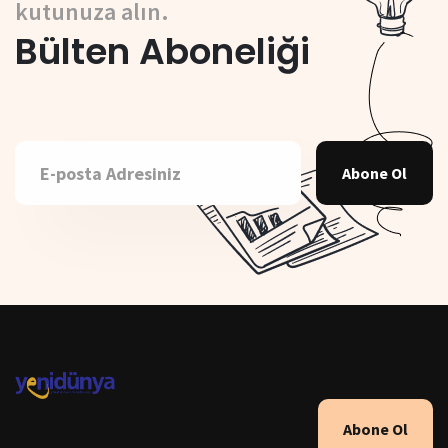
kutunuza alın.
Bülten Aboneliği
Abone Ol
Abone Ol