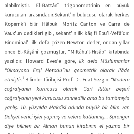
alabilmiştir. El-Battânî trigonometrinin en büyük
kurucuları arasındadır.Sekant’ın bulucusu olarak herkes
Kopernk’i bilir. Hâlbuki Moritz Canton ve Carra de
Vaux’un dedikleri gibi, sekant’ın ilk kâşifi Ebu’l-Vefâ’dır.
Binominal’ı ilk defa çözen Newton derler, ondan yıllar
önce El-Kâşânî çözmüştür, “Miftâhü’l-Hisâb” kitabında
yazılıdır. Howard Eves’e göre,
ilk defa Müslümanlar
“Olmayana Ergi Metodu”nu geometrik olarak ifâde
3
etmiştir.
Bilimler târihçisi Prof. Dr. Fuat Sezgin:
“Modern
coğrafyanın kurucusu olarak Carl Ritter beşerî
coğrafyanın yeni kurucusu zannedilir ama bu tamâmıyla
yanlış. 10. yüzyılda Makdisi adında büyük bir âlim var.
Dehşet verici işler yapmış ve nelere katlanmış... Sprenger
diye bilinen bir Alman bunun kitabının el yazma bir