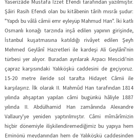
Yaserizâde Mustafa İzzet Efendi tarafından yazılmıştır.
Şâiri Rasih Efendi olan bu kitâbenin târih mısrâı şudur:
"Yapdı bu vâlâ câmii emr eyleyüp Mahmud Han". İki katlı
Osmanlı konağı tarzında inşâ edilen yapının girişinde,
İstanbul kuşatmasına katıldığı rivâyet edilen Şeyh
Mehmed Geylânî Hazretleri ile kardeşi Ali Geylânî'nin
türbesi yer alıyor. Buradan ayrılarak Arpacı Mescidi'nin
çapraz karşısındaki Yalıköşkü caddesini de geçiyoruz.
15-20 metre ileride sol tarafta Hidayet Câmii ile
karşılaşırız. İlk olarak II. Mahmûd Han tarafından 1814
yılında ahşaptan yapılan câmi bugünkü hâliyle 1887
yılında II. Abdülhamid Han zamânında Alexandre
Vallaury'ye yeniden yaptırılmıştır. Câmi mîmârîmizin
hiçbir dönemiyle ilişkilendiremediğimiz bu yapıya hem
Eminönü meydanından hem de Yalıköşkü caddesinden