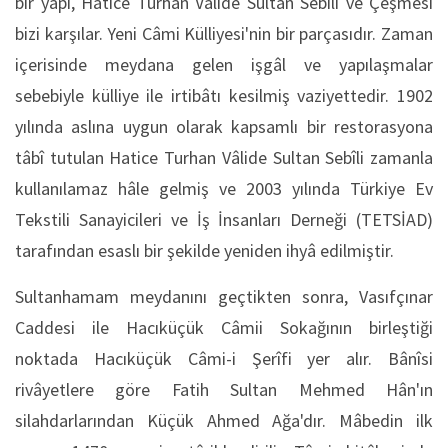
bir yapı, Hatice Turhan Vâlide Sultan Sebîli ve Çeşmesi
bizi karşılar. Yeni Câmi Külliyesi'nin bir parçasıdır. Zaman
içerisinde meydana gelen işgâl ve yapılaşmalar
sebebiyle külliye ile irtibâtı kesilmiş vaziyettedir. 1902
yılında aslına uygun olarak kapsamlı bir restorasyona
tâbî tutulan Hatice Turhan Vâlide Sultan Sebîli zamanla
kullanılamaz hâle gelmiş ve 2003 yılında Türkiye Ev
Tekstili Sanayicileri ve İş İnsanları Derneği (TETSİAD)
tarafından esaslı bir şekilde yeniden ihyâ edilmiştir.
Sultanhamam meydanını geçtikten sonra, Vasıfçınar
Caddesi ile Hacıküçük Câmii Sokağının birleştiği
noktada Hacıküçük Câmi-i Şerîfi yer alır. Bânîsi
rivâyetlere göre Fatih Sultan Mehmed Hân'ın
silahdarlarından Küçük Ahmed Ağa'dır. Mâbedin ilk