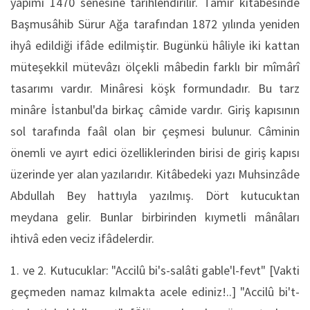
yapımı 1470 senesine târihlendirilir. Tâmir kitâbesinde
Başmusâhib Sürur Ağa tarafından 1872 yılında yeniden
ihyâ edildiği ifâde edilmiştir. Bugünkü hâliyle iki kattan
müteşekkil mütevâzı ölçekli mâbedin farklı bir mîmârî
tasarımı vardır. Minâresi köşk formundadır. Bu tarz
minâre İstanbul'da birkaç câmide vardır. Giriş kapısının
sol tarafında faâl olan bir çeşmesi bulunur. Câminin
önemli ve ayırt edici özelliklerinden birisi de giriş kapısı
üzerinde yer alan yazılarıdır. Kitâbedeki yazı Muhsinzâde
Abdullah Bey hattıyla yazılmış. Dört kutucuktan
meydana gelir. Bunlar birbirinden kıymetli mânâları
ihtivâ eden veciz ifâdelerdir.
1. ve 2. Kutucuklar: "Accilû bi's-salâti gable'l-fevt" [Vakti
geçmeden namaz kılmakta acele ediniz!..] "Accilû bi't-