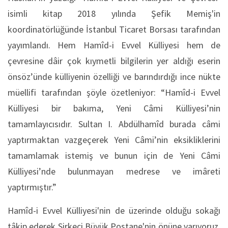
isimli kitap 2018 yılında Şefik Memiş'in
koordinatörlüğünde İstanbul Ticaret Borsası tarafından
yayımlandı. Hem Hamîd-i Evvel Külliyesi hem de
çevresine dâir çok kıymetli bilgilerin yer aldığı eserin
önsöz’ünde külliyenin özelliği ve barındırdığı ince nükte
müellifi tarafından şöyle özetleniyor: “Hamîd-i Evvel
Külliyesi bir bakıma, Yeni Câmi Külliyesi’nin
tamamlayıcısıdır. Sultan I. Abdülhamîd burada câmi
yaptırmaktan vazgeçerek Yeni Câmi’nin eksikliklerini
tamamlamak istemiş ve bunun için de Yeni Câmi
Külliyesi’nde bulunmayan medrese ve imâreti
yaptırmıştır.”
Hamîd-i Evvel Külliyesi'nin de üzerinde olduğu sokağı
tâkip ederek Sirkeci Büyük Postane'nin önüne varıyoruz.