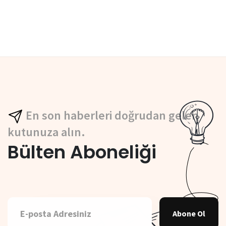
En son haberleri doğrudan gelen
kutunuza alın.
Bülten Aboneliği
Abone Ol