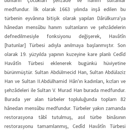
bunların çocukları şehzade ve hanım sultanlar
medfundur. İlk olarak 1663 yılında inşâ edilen bu
türbenin eyvânına bitişik olarak yapılan Dârülkurra'ya
hânedan mensûbu hanım sultanların ve şehzâdelerin
defnedilmesiyle fonksiyonu değişerek, Havâtîn
[hatunlar] Türbesi adıyla anılmaya başlanmıştır. Son
olarak 19. yüzyılda yapının kuzeyine kare planlı Cedîd
Havâtîn Türbesi eklenerek bugünkü hüviyetine
bürünmüştür. Sultan Abdülmecid Han, Sultan Abdülaziz
Han ve Sultan II.Abdülhamid Hân'ın kadınları, kızları ve
şehzâdeleri ile Sultan V. Murad Han burada medfundur.
Burada yer alan türbeler topluluğunda toplam 82
hânedan mensûbu medfundur. Türbeler yakın zamanda
restorasyona tâbî tutulmuş, asıl türbe binâsının
restorasyonu tamamlanmış, Cedîd Havâtîn Türbesi