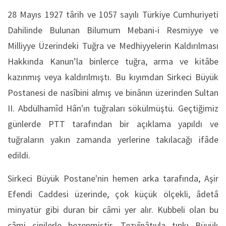
28 Mayıs 1927 târih ve 1057 sayılı Türkiye Cumhuriyeti
Dahilinde Bulunan Bilumum Mebani-i Resmiyye ve
Milliyye Üzerindeki Tuğra ve Medhiyyelerin Kaldırılması
Hakkında Kanun’la binlerce tuğra, arma ve kitâbe
kazınmış veya kaldırılmıştı. Bu kıyımdan Sirkeci Büyük
Postanesi de nasîbini almış ve binânın üzerinden Sultan
II. Abdülhamîd Hân'ın tuğraları sökülmüştü. Geçtiğimiz
günlerde PTT tarafından bir açıklama yapıldı ve
tuğraların yakın zamanda yerlerine takılacağı ifâde
edildi.
Sirkeci Büyük Postane'nin hemen arka tarafında, Aşir
Efendi Caddesi üzerinde, çok küçük ölçekli, âdetâ
minyatür gibi duran bir câmi yer alır. Kubbeli olan bu
câmi çinilerle bezenmiştir. Tezyînâtıyla tıpkı Büyük