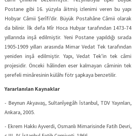
Postane gibi 16. yüzyıla âitmiş izlenimi veren bu yapı
Hobyar Câmii Şerîfi'dir. Büyük Postahâne Câmii olarak
da bilinir. İlk defa Mîr Hoca Hubyar tarafından 1473-74
yıllarında inşâ edilmiştir. Yeni Postane yapıldığı sırada
1905-1909 yılları arasında Mimar Vedat Tek tarafından
yeniden inşâ edilmiştir. Yapı, Vedat Tek'in tek câmi
projesidir. Önceki hâlinden eser kalmayan câminin tek
şerefeli minâresinin külâhı fötr şapkaya benzetilir.
Yararlanılan Kaynaklar
- Beynun Akyavaş, Sultanîyegâh İstanbul, TDV Yayınları,
Ankara, 2005.
- Ekrem Hakkı Ayverdi, Osmanlı Mimarisinde Fatih Devri,
c.III.-IV. İstanbul Fetih Cemiyeti, 1966.