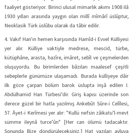
faaliyet gösteriyor. Birinci ulusal mimarlık akımı 1908 ilâ
1930 yılları arasında yaygın olan millî mîmârî üslûptur,
Neoklasik Türk üslûbu olarak da tâbir edilir.
4. Vakıf Han'ın hemen karşısında Hamîd-i Evvel Külliyesi
yer alır. Külliye vaktiyle medrese, mescid, türbe,
kütüphâne, arasta, hazîre, imâret, sebîl ve çeşmelerden
oluşuyordu. Bu birimlerden bâzıları maalesef çeşitli
sebeplerle günümüze ulaşamadı. Burada külliyeye dâir
ilk göze çarpan bölüm barok üslupta inşâ edilen I.
Abdülhamid Han Türbesi’dir. Giriş kapısı üzerinde son
derece güzel bir hatla yazılmış Ankebût Sûre-i Celîlesi,
57. Âyet-i Kerîmesi yer alır: "Kullü nefsin zâikatu’l-mevt
sümme ileynâ turce’ûn" [Her can ölümü tadacaktır.
Sonunda Bize döndürüleceksiniz.] Hat yazıları avluya