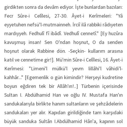
girdikten sonra da devâm ediyor. İşte bunlardan bazıları:
Fecr Sûre-i Celîlesi, 27-30. Âyet-i Kerîmeleri: "Yâ
eyyetuhen nefsü’l-mutmainneh. İrciî ilâ rabbiki râdıyeten
mardıyyeh. Fedhulî fî ibâdî. Vedhulî cennetî." [Ey huzûra
kavuşmuş insan! Sen O'ndan hoşnut, O da senden
hoşnut olarak Rabbine dön. -Seçkin- kullarım arasına
katıl ve cennetime gir!]. Mü'min Sûre-i Celîlesi, 16. Âyet-i
Kerîmesi: "Limeni'l mülkü'l yevm lillâhi'l vâhidi'l-
kahhâr..." [Egemenlik o gün kimindir? Herşeyi kudretine
boyun eğdiren tek bir Allâh'ın!..] Türbenin içerisinde
Sultan I. Abdülhamid Han ve oğlu IV. Mustafa Han'ın
sandukalarıyla birlikte hanım sultanların ve şehzâdelerin
sandukaları yer alır. Kapıdan girildiğinde tam karşıdaki
büyük sanduka Sultân I.Abdülhamid Hân'a, kapının sol