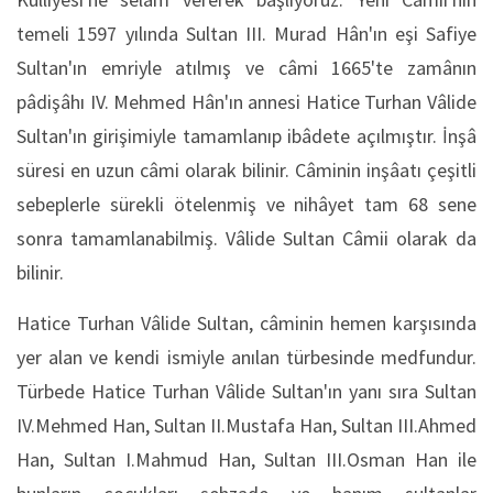
temeli 1597 yılında Sultan III. Murad Hân'ın eşi Safiye
Sultan'ın emriyle atılmış ve câmi 1665'te zamânın
pâdişâhı IV. Mehmed Hân'ın annesi Hatice Turhan Vâlide
Sultan'ın girişimiyle tamamlanıp ibâdete açılmıştır. İnşâ
süresi en uzun câmi olarak bilinir. Câminin inşâatı çeşitli
sebeplerle sürekli ötelenmiş ve nihâyet tam 68 sene
sonra tamamlanabilmiş. Vâlide Sultan Câmii olarak da
bilinir.
Hatice Turhan Vâlide Sultan, câminin hemen karşısında
yer alan ve kendi ismiyle anılan türbesinde medfundur.
Türbede Hatice Turhan Vâlide Sultan'ın yanı sıra Sultan
IV.Mehmed Han, Sultan II.Mustafa Han, Sultan III.Ahmed
Han, Sultan I.Mahmud Han, Sultan III.Osman Han ile