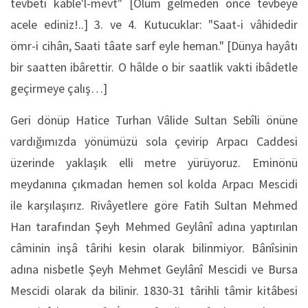
tevbeti kable'l-mevt" [Ölüm gelmeden önce tevbeye
acele ediniz!..] 3. ve 4. Kutucuklar: "Saat-i vâhidedir
ömr-i cihân, Saati tâate sarf eyle heman." [Dünya hayâtı
bir saatten ibârettir. O hâlde o bir saatlik vakti ibâdetle
geçirmeye çalış…]
Geri dönüp Hatice Turhan Vâlide Sultan Sebîli önüne
vardığımızda yönümüzü sola çevirip Arpacı Caddesi
üzerinde yaklaşık elli metre yürüyoruz. Eminönü
meydanına çıkmadan hemen sol kolda Arpacı Mescidi
ile karşılaşırız. Rivâyetlere göre Fatih Sultan Mehmed
Han tarafından Şeyh Mehmed Geylânî adına yaptırılan
câminin inşâ târihi kesin olarak bilinmiyor. Bânîsinin
adına nisbetle Şeyh Mehmet Geylânî Mescidi ve Bursa
Mescidi olarak da bilinir. 1830-31 târihli tâmir kitâbesi