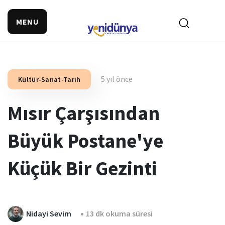
MENU
5 yıl önce
Kültür-Sanat-Tarih
Mısır Çarşısından
Büyük Postane'ye
Küçük Bir Gezinti
Nidayi Sevim
13 dk okuma süresi