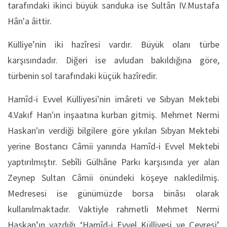
tarafındaki ikinci büyük sanduka ise Sultân IV.Mustafa
Hân'a âittir.
Külliye’nin iki hazîresi vardır. Büyük olanı türbe
karşısındadır. Diğeri ise avludan bakıldığına göre,
türbenin sol tarafındaki küçük hazîredir.
Hamîd-i Evvel Külliyesi'nin imâreti ve Sıbyan Mektebi
4.Vakıf Han'ın inşaatına kurban gitmiş. Mehmet Nermi
Haskan'ın verdiği bilgilere göre yıkılan Sıbyan Mektebi
yerine Bostancı Câmii yanında Hamîd-i Evvel Mektebi
yaptırılmıştır. Sebîli Gülhâne Parkı karşısında yer alan
Zeynep Sultan Câmii önündeki köşeye nakledilmiş.
Medresesi ise günümüzde borsa binâsı olarak
kullanılmaktadır. Vaktiyle rahmetli Mehmet Nermi
Haskan’ın yazdığı ‘Hamîd-i Evvel Külliyesi ve Çevresi’