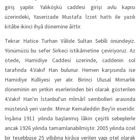
giriş yapılır. Yalıköşkü caddesi girişi avlu kapısı
üzerindeki, Yaserizade Mustafa İzzet hattı ile yazılı
kitâbe ikinci ihyâ dönemine âittir.
Tekrar Hatice Turhan Vâlide Sultan Sebîli önündeyiz.
Yönümüzü bu sefer Sirkeci istikāmetine çeviriyoruz. Az
ötede, Hamidiye Caddesi üzerinde, caddenin sol
tarafında 4.Vakıf Han bulunur. Hemen karşısında ise
Hamidiye Külliyesi yer alır. Birinci Ulusal Mimarlık
döneminin en yetkin eserlerinden biri olarak gösterilen
4.Vakıf Han'ın İstanbul'un mîmârî sembolleri arasında
müstesnâ yeri vardır. Mimar Kemaleddin Bey'in eseridir.
İnşâına 1911 yılında başlanmış lâkin çeşitli sebeplerle
ancak 1926 yılında tamamlanabilmiştir. 2005 yılında özel
bir teşebbüse 25 yıllığına kirâya verilen yapı otel olarak