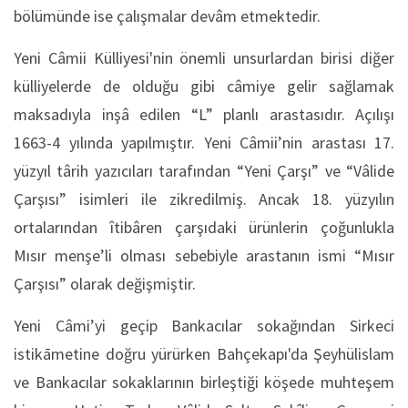
bölümünde ise çalışmalar devâm etmektedir.
Yeni Câmii Külliyesi'nin önemli unsurlardan birisi diğer
külliyelerde de olduğu gibi câmiye gelir sağlamak
maksadıyla inşâ edilen “L” planlı arastasıdır. Açılışı
1663-4 yılında yapılmıştır. Yeni Câmii’nin arastası 17.
yüzyıl târih yazıcıları tarafından “Yeni Çarşı” ve “Vâlide
Çarşısı” isimleri ile zikredilmiş. Ancak 18. yüzyılın
ortalarından îtibâren çarşıdaki ürünlerin çoğunlukla
Mısır menşe’li olması sebebiyle arastanın ismi “Mısır
Çarşısı” olarak değişmiştir.
Yeni Câmi’yi geçip Bankacılar sokağından Sirkeci
istikāmetine doğru yürürken Bahçekapı'da Şeyhülislam
ve Bankacılar sokaklarının birleştiği köşede muhteşem