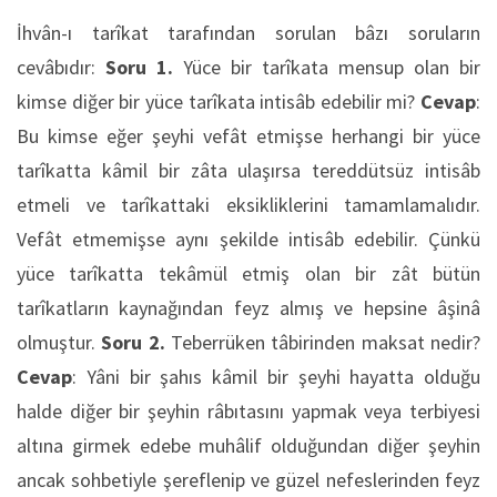
İhvân-ı tarîkat tarafından sorulan bâzı soruların
cevâbıdır:
Soru 1.
Yüce bir tarîkata mensup olan bir
kimse diğer bir yüce tarîkata intisâb edebilir mi?
Cevap
:
Bu kimse eğer şeyhi vefât etmişse herhangi bir yüce
tarîkatta kâmil bir zâta ulaşırsa tereddütsüz intisâb
etmeli ve tarîkattaki eksikliklerini tamamlamalıdır.
Vefât etmemişse aynı şekilde intisâb edebilir. Çünkü
yüce tarîkatta tekâmül etmiş olan bir zât bütün
tarîkatların kaynağından feyz almış ve hepsine âşinâ
olmuştur.
Soru 2.
Teberrüken tâbirinden maksat nedir?
Cevap
: Yâni bir şahıs kâmil bir şeyhi hayatta olduğu
halde diğer bir şeyhin râbıtasını yapmak veya terbiyesi
altına girmek edebe muhâlif olduğundan diğer şeyhin
ancak sohbetiyle şereflenip ve güzel nefeslerinden feyz