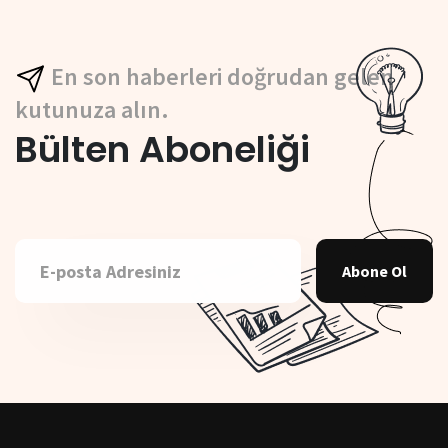
En son haberleri doğrudan gelen
kutunuza alın.
Bülten Aboneliği
Abone Ol