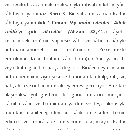
ve bereket kazanmak maksadıyla intisâb edebilir yâni
râbıtasını yapamaz.
Soru 3.
Bir sâlik ne zaman kadar
râbıtaya yapmalıdır?
Cevap
:
‘
Ey îmân edenler! Allah
Teâlâ’yı çok zikredin’
(
Ahzab 33/41.)
âyet-i
celilesindeki mü’min şüphesiz zâhir ve bâtını itibâriyle
bütün/mükemmel bir mü’mindir. Zikretmekle
emrolunan da bu toplam (zâhir-bâtın)dır. Yâni yalnız dil
veya kalp gibi bir parça değildir. Binâenaleyh insanın
bütün bedeninin aynı şekilde bâtında olan kalp, ruh, sır,
hafi, ahfa ve nefsinin de zikreylemesi gerekiyor. Bu zikre
ulaşmaksa yol gösterici bir gönül doktoru mürşid-i
kâmilin zâhir ve bâtınından yardım ve feyz almasıyla
mümkün olabileceğinden bir sâlik bu zikirleri temin
edince ve murâkabe derslerine ulaşıncaya kadar