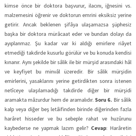
kimse önce bir doktora başvurur, ilacını, iğnesini vs.
malzemesini öğrenir ve doktorun emrini eksiksiz yerine
getirir. Ancak beklenen şifâya ulaşamazsa şüphesiz
başka bir doktora mürâcaat eder ve bundan dolayı da
ayıplanmaz. Şu kadar var ki aldığı emirlere riâyet
etmediği takdirde kusurlu görülür ve bu konuda kendisi
kınanır. Aynı şekilde bir sâlik ile bir mürşid arasındaki hâl
ve keyfiyet bu minvâl üzeredir. Bir sâlik mürşidin
emirlerini, yasaklarını yerine getirdikten sonra istenen
netîceye ulaşılamadığı takdirde diğer bir mürşidi
aramakta mâzurdur hem de aramalıdır.
Soru 6.
Bir sâlik
kalp veya diğer beş letâifinden birinde diğerinden fazla
harâret hisseder ve bu sebeple rahat ve huzûrunu
kaybederse ne yapmak lazım gelir?
Cevap
: Harâretin