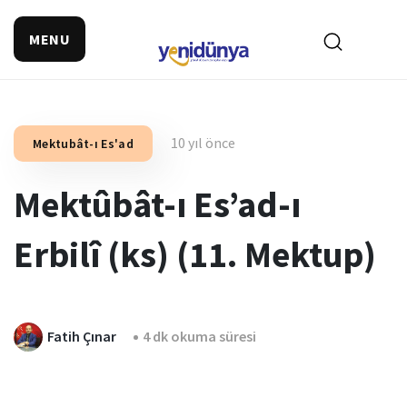
MENU
10 yıl önce
Mektubât-ı Es'ad
Mektûbât-ı Es’ad-ı
Erbilî (ks) (11. Mektup)
Fatih Çınar
4 dk okuma süresi