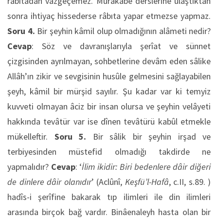
râbıtadan vazgeçemez. Murâkabe derslerine ulaştıktan
sonra ihtiyaç hissederse râbıta yapar etmezse yapmaz.
Soru 4.
Bir şeyhin kâmil olup olmadığının alâmeti nedir?
Cevap
: Söz ve davranışlarıyla şerîat ve sünnet
çizgisinden ayrılmayan, sohbetlerine devâm eden sâlike
Allâh’ın zikir ve sevgisinin husûle gelmesini sağlayabilen
şeyh, kâmil bir mürşid sayılır. Şu kadar var ki temyiz
kuvveti olmayan âciz bir insan olursa ve şeyhin velâyeti
hakkında tevâtür var ise dînen tevâtürü kabûl etmekle
mükelleftir.
Soru 5.
Bir sâlik bir şeyhin irşad ve
terbiyesinden müstefid olmadığı takdirde ne
yapmalıdır?
Cevap
: ‘
İlim ikidir: Biri bedenlere dâir diğeri
de dinlere dâir olan
ı
d
ı
r
’ (Aclûnî,
Keşfü’l-Hafâ
, c.II, s.89. )
hadîs-i şerîfine bakarak tıp ilimleri ile din ilimleri
arasında birçok bağ vardır. Binâenaleyh hasta olan bir