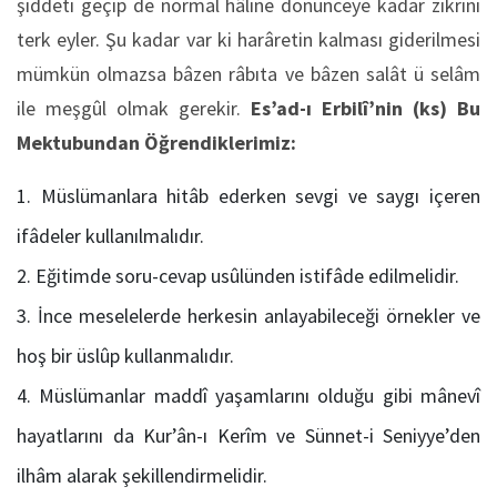
şiddeti geçip de normal hâline dönünceye kadar zikrini
terk eyler. Şu kadar var ki harâretin kalması giderilmesi
mümkün olmazsa bâzen râbıta ve bâzen salât ü selâm
ile meşgûl olmak gerekir.
Es’ad-ı Erbilî’nin (ks) Bu
Mektubundan Ö
ğrendiklerimiz:
Müslümanlara hitâb ederken sevgi ve saygı içeren
ifâdeler kullanılmalıdır.
Eğitimde soru-cevap usûlünden istifâde edilmelidir.
İnce meselelerde herkesin anlayabileceği örnekler ve
hoş bir üslûp kullanmalıdır.
Müslümanlar maddî yaşamlarını olduğu gibi mânevî
hayatlarını da Kur’ân-ı Kerîm ve Sünnet-i Seniyye’den
ilhâm alarak şekillendirmelidir.