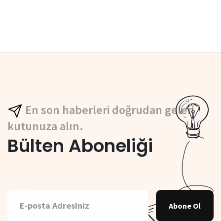
En son haberleri doğrudan gelen
kutunuza alın.
Bülten Aboneliği
Abone Ol