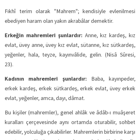
Fıkhî terim olarak "Mahrem"; kendisiyle evlenilmesi
ebediyen haram olan yakın akrabâlar demektir.
Erkeğin mahremleri şunlardır:
Anne, kız kardeş, kız
evlat, üvey anne, üvey kız evlat, sütanne, kız sütkardeş,
yeğenler, hala, teyze, kayınvâlide, gelin. (Nisâ Sûresi,
23).
Kadının mahremleri şunlardır:
Baba, kayınpeder,
erkek kardeş, erkek sütkardeş, erkek evlat, üvey erkek
evlat, yeğenler, amca, dayı, dâmat.
Bu kişiler (mahremler), genel ahlâk ve âdâb-ı muâşeret
kuralları çerçevesinde aynı ortamda oturabilir, sohbet
edebilir, yolculuğa çıkabilirler. Mahremlerin birbirine karşı