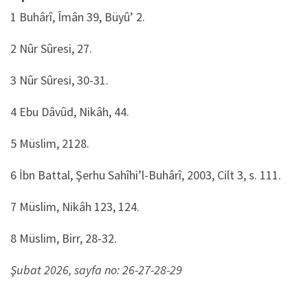
1 Buhârî, Îmân 39, Büyû’ 2.
2 Nûr Sûresi, 27.
3 Nûr Sûresi, 30-31.
4 Ebu Dâvûd, Nikâh, 44.
5 Müslim, 2128.
6 İbn Battal, Şerhu Sahîhi’l-Buhârî, 2003, Cilt 3, s. 111.
7 Müslim, Nikâh 123, 124.
8 Müslim, Birr, 28-32.
Şubat
2026, sayfa no: 26-27-28-29