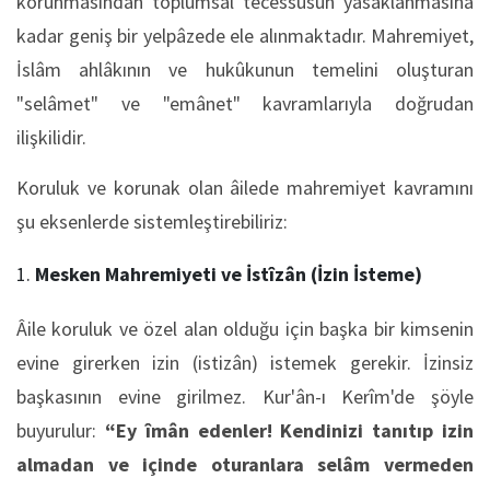
korunmasından toplumsal tecessüsün yasaklanmasına
kadar geniş bir yelpâzede ele alınmaktadır. Mahremiyet,
İslâm ahlâkının ve hukûkunun temelini oluşturan
"selâmet" ve "emânet" kavramlarıyla doğrudan
ilişkilidir.
Koruluk ve korunak olan âilede mahremiyet kavramını
şu eksenlerde sistemleştirebiliriz:
Mesken Mahremiyeti ve İstîzân (İzin İsteme)
Âile koruluk ve özel alan olduğu için başka bir kimsenin
evine girerken izin (istizân) istemek gerekir. İzinsiz
başkasının evine girilmez. Kur'ân-ı Kerîm'de şöyle
buyurulur:
“Ey îmân edenler! Kendinizi tanıtıp izin
almadan ve içinde oturanlara selâm vermeden