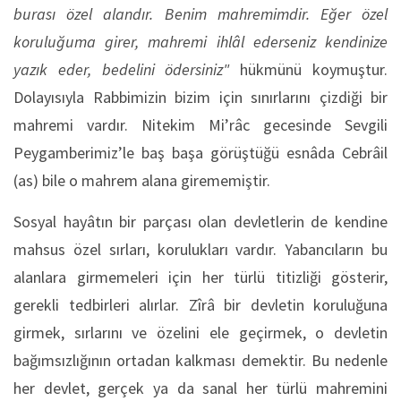
burası özel alandır. Benim mahremimdir. Eğer özel
koruluğuma girer, mahremi ihlâl ederseniz kendinize
yazık eder, bedelini ödersiniz"
hükmünü koymuştur.
Dolayısıyla Rabbimizin bizim için sınırlarını çizdiği bir
mahremi vardır. Nitekim Mi’râc gecesinde Sevgili
Peygamberimiz’le baş başa görüştüğü esnâda Cebrâil
(as) bile o mahrem alana girememiştir.
Sosyal hayâtın bir parçası olan devletlerin de kendine
mahsus özel sırları, korulukları vardır. Yabancıların bu
alanlara girmemeleri için her türlü titizliği gösterir,
gerekli tedbirleri alırlar. Zîrâ bir devletin koruluğuna
girmek, sırlarını ve özelini ele geçirmek, o devletin
bağımsızlığının ortadan kalkması demektir. Bu nedenle
her devlet, gerçek ya da sanal her türlü mahremini