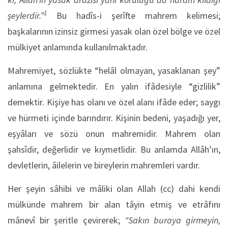
1
şeylerdir.”
Bu hadîs-i şerîfte mahrem kelimesi;
başkalarının izinsiz girmesi yasak olan özel bölge ve özel
mülkiyet anlamında kullanılmaktadır.
Mahremiyet, sözlükte “helâl olmayan, yasaklanan şey”
anlamına gelmektedir. En yalın ifâdesiyle “gizlilik”
demektir. Kişiye has olanı ve özel alanı ifâde eder; saygı
ve hürmeti içinde barındırır. Kişinin bedeni, yaşadığı yer,
eşyâları ve sözü onun mahremidir. Mahrem olan
şahsîdir, değerlidir ve kıymetlidir. Bu anlamda Allâh’ın,
devletlerin, âilelerin ve bireylerin mahremleri vardır.
Her şeyin sâhibi ve mâliki olan Allah (cc) dahi kendi
mülkünde mahrem bir alan tâyin etmiş ve etrâfını
mânevî bir şeritle çevirerek;
"Sakın buraya girmeyin,