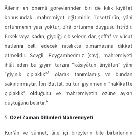
Âilenin en önemli görevlerinden biri de kılık kıyâfet
konusundaki mahremiyet eğitimidir. Tesettürün, yâni
örtünmenin yaşı yoktur; zîrâ örtünme duygusu fıtrîdir.
Erkek veya kadın, giydiği elbiselerin dar, şeffaf ve vücut
hatlarını belli edecek nitelikte olmamasına dikkat
etmelidir. Sevgili Peygamberimiz (sav), mahremiyeti
ihlâl eden bu giyim tarzını “kâsiyâtün âriyâtün” yâni
5
"giyinik çıplaklık"
olarak tanımlamış ve bundan
sakındırmıştır. İbn Battal, bu tür giyinmenin "hakîkatte
çıplaklık" olduğunu ve mahremiyetin özüne aykırı
6
düştüğünü belirtir.
Özel Zaman Dilimleri Mahremiyeti
Kur’ân ve sünnet, âile içi bireylerin bile birbirlerinin