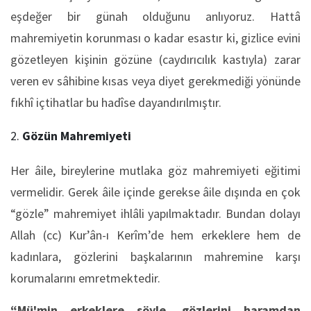
eşdeğer bir günah olduğunu anlıyoruz. Hattâ
mahremiyetin korunması o kadar esastır ki, gizlice evini
gözetleyen kişinin gözüne (caydırıcılık kastıyla) zarar
veren ev sâhibine kısas veya diyet gerekmediği yönünde
fıkhî içtihatlar bu hadîse dayandırılmıştır.
Gözün Mahremiyeti
Her âile, bireylerine mutlaka göz mahremiyeti eğitimi
vermelidir. Gerek âile içinde gerekse âile dışında en çok
“gözle” mahremiyet ihlâli yapılmaktadır. Bundan dolayı
Allah (cc) Kur’ân-ı Kerîm’de hem erkeklere hem de
kadınlara, gözlerini başkalarının mahremine karşı
korumalarını emretmektedir.
“Mü'min erkeklere söyle, gözlerini haramdan