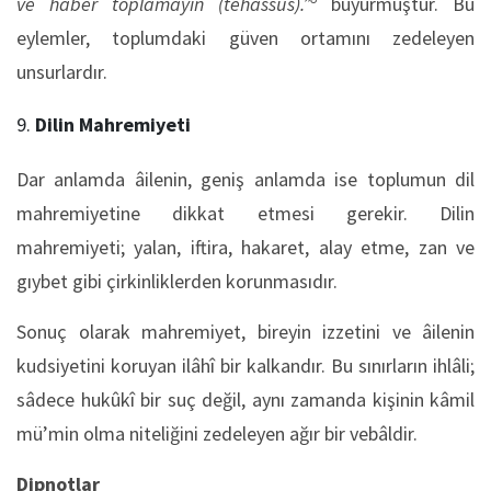
ve haber toplamayın (tehassüs).”
buyurmuştur. Bu
eylemler, toplumdaki güven ortamını zedeleyen
unsurlardır.
Dilin Mahremiyeti
Dar anlamda âilenin, geniş anlamda ise toplumun dil
mahremiyetine dikkat etmesi gerekir. Dilin
mahremiyeti; yalan, iftira, hakaret, alay etme, zan ve
gıybet gibi çirkinliklerden korunmasıdır.
Sonuç olarak mahremiyet, bireyin izzetini ve âilenin
kudsiyetini koruyan ilâhî bir kalkandır. Bu sınırların ihlâli;
sâdece hukûkî bir suç değil, aynı zamanda kişinin kâmil
mü’min olma niteliğini zedeleyen ağır bir vebâldir.
Dipnotlar