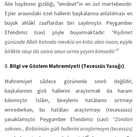
Âile hayâtının gizliliği, "emânet"in en üst mertebesidir.
Eşler arasındaki özel hallerin başkalarına anlatılması en
büyük ahlâkî zaaflardan biri sayılmıştır. Peygamber
Efendimiz (sav) şöyle buyurmaktadır:
“Kıyâmet
gününde Allah katında mevkisi en kötü olan insan, eşiyle
7
birlikte olup da sonra onun sırrını yayan kimsedir.”
Bilgi ve Gözlem Mahremiyeti (Tecessüs Yasağı)
Mahremiyet sâdece görünenle sınırlı değildir;
başkalarının gizli hallerini araştırmak da haram
kılınmıştır. İslâm, bireylerin hatâlarını örtmeyi
emrederken, bu hatâları araştırmayı (tecessüsü)
yasaklamıştır. Peygamber Efendimiz (sav):
“Zandan
sakının... Birbirinizin gizli hallerini araştırmayın (tecessüs)
8