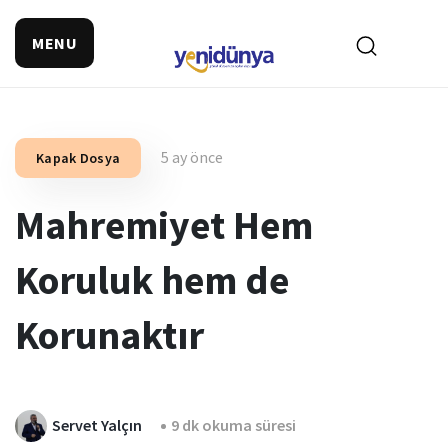
MENU
5 ay önce
Kapak Dosya
Mahremiyet Hem
Koruluk hem de
Korunaktır
Servet Yalçın
9 dk okuma süresi