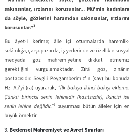
sakınsınlar, ırzlarını korusunlar... Mü'min kadınlara
da söyle, gözlerini haramdan sakınsınlar, ırzlarını
3
korusunlar.”
Bu âyet-i kerîme; âile içi oturmalarda haremlik-
selâmlığa, çarşı-pazarda, iş yerlerinde ve özellikle sosyal
medyada göz mahremiyetine dikkat etmemiz
gerektiğini vurgulamaktadır. Zîrâ göz, zinânın
postacısıdır. Sevgili Peygamberimiz’in (sav) bu konuda
Hz. Ali’yi (ra) uyararak;
“İlk bakışa ikinci bakışı ekleme.
Çünkü birincisi senin lehinedir (kasıtsızdır), ikincisi ise
4
senin lehine değildir.”
buyurması bütün âileler için en
büyük örnektir.
Bedensel Mahremiyet ve Avret Sınırları