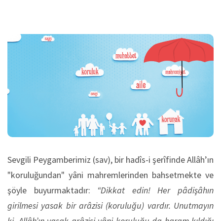
Sevgili Peygamberimiz (sav), bir hadîs-i şerîfinde Allâh’ın
"koruluğundan" yâni mahremlerinden bahsetmekte ve
şöyle buyurmaktadır:
“Dikkat edin! Her pâdişâhın
girilmesi yasak bir arâzisi (koruluğu) vardır. Unutmayın
ki, Allâh’ın yasak arâzisi yâni koruluğu da haram kıldığı