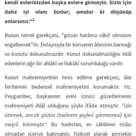
kendi evlerinizden başka evlere girmeyin. Sizin için
daha iyi olanı budur; umulur ki düşünüp
2
anlarsınız.”
Bunun temel gerekçesi, "gözün harâma vâkıf olmasını
engellemek"tir. Dolayısıyla bir kimsenin âilesinin barınağı
ve konutu dokunulmazdır. Konut dokunulmazlığını ihlâl
edenlerin ağır bir ahlâkî ve hukûkî sorumluluğu vardır.
Konut mahremiyetinin tesis edilme gerekçesi, âile
fertlerinin bedensel mahremiyetini korumaktır. Hz.
Peygamber, başkasının evini izinsiz gözetlemenin
mahremiyeti ihlâl olduğunu şöyle ifâde etmiştir:
"İzin
istemek, ancak gözün (mahrem şeyleri görmemesi) için
meşrû kılınmıştır."
Bu hadisten, ev sâhibinin rızâsı
olmadan içeriye bakmanın, fiziksel olarak girmekle