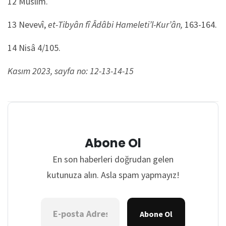
12 Müslim.
13 Nevevî,
et-Tibyân fî Âdâbi Hameleti’l-Kur’ân,
163-164.
14 Nisâ 4/105.
Kasım 2023, sayfa no: 12-13-14-15
Abone Ol
En son haberleri doğrudan gelen
kutunuza alın. Asla spam yapmayız!
Abone Ol