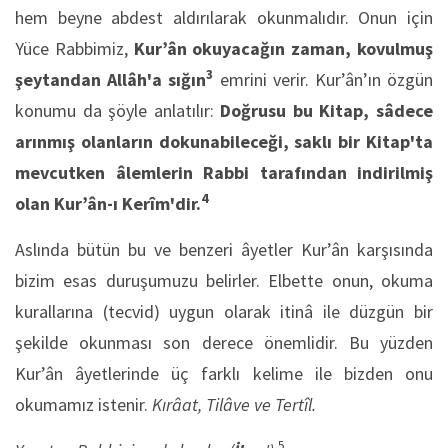
hem beyne abdest aldırılarak okunmalıdır. Onun için
Yüce Rabbimiz,
Kur’ân okuyacağın zaman, kovulmuş
3
şeytandan Allâh'a sığın
emrini verir. Kur’ân’ın özgün
konumu da şöyle anlatılır:
Doğrusu bu Kitap, sâdece
arınmış olanların dokunabileceği, saklı bir Kitap'ta
mevcutken âlemlerin Rabbi tarafından indirilmiş
4
olan Kur’ân-ı Kerîm'dir.
Aslında bütün bu ve benzeri âyetler Kur’ân karşısında
bizim esas duruşumuzu belirler. Elbette onun, okuma
kurallarına (tecvid) uygun olarak itinâ ile düzgün bir
şekilde okunması son derece önemlidir. Bu yüzden
Kur’ân âyetlerinde üç farklı kelime ile bizden onu
okumamız istenir.
Kırâat, Tilâve ve Tertîl.
5