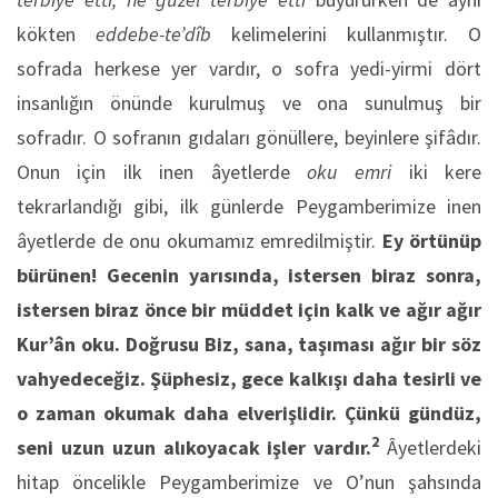
kökten
eddebe-te’dîb
kelimelerini kullanmıştır. O
sofrada herkese yer vardır, o sofra yedi-yirmi dört
insanlığın önünde kurulmuş ve ona sunulmuş bir
sofradır. O sofranın gıdaları gönüllere, beyinlere şifâdır.
Onun için ilk inen âyetlerde
oku emri
iki kere
tekrarlandığı gibi, ilk günlerde Peygamberimize inen
âyetlerde de onu okumamız emredilmiştir.
Ey örtünüp
bürünen! Gecenin yarısında, istersen biraz sonra,
istersen biraz önce bir müddet için kalk ve ağır ağır
Kur’ân oku. Doğrusu Biz, sana, taşıması ağır bir söz
vahyedeceğiz. Şüphesiz, gece kalkışı daha tesirli ve
o zaman okumak daha elverişlidir. Çünkü gündüz,
2
seni uzun uzun alıkoyacak işler vardır.
Âyetlerdeki
hitap öncelikle Peygamberimize ve O’nun şahsında