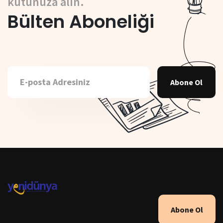
kutunuza alın.
Bülten Aboneliği
Abone Ol
Abone Ol