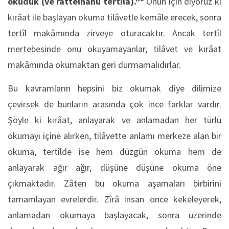
okuduk (ve rattelnâhü tertîlâ)."
Onun için diyoruz ki
kırâat ile başlayan okuma tilâvetle kemâle erecek, sonra
tertîl makâmında zirveye oturacaktır. Ancak tertîl
mertebesinde onu okuyamayanlar, tilâvet ve kırâat
makâmında okumaktan geri durmamalıdırlar.
Bu kavramların hepsini biz okumak diye dilimize
çevirsek de bunların arasında çok ince farklar vardır.
Şöyle ki kırâat, anlayarak ve anlamadan her türlü
okumayı içine alırken, tilâvette anlamı merkeze alan bir
okuma, tertîlde ise hem düzgün okuma hem de
anlayarak ağır ağır, düşüne düşüne okuma öne
çıkmaktadır. Zâten bu okuma aşamaları birbirini
tamamlayan evrelerdir. Zîrâ insan önce kekeleyerek,
anlamadan okumaya başlayacak, sonra üzerinde