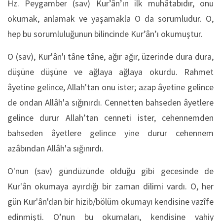
Hz. Peygamber (sav) Kur’ân’ın ilk muhâtabıdır, onu
okumak, anlamak ve yaşamakla O da sorumludur. O,
hep bu sorumluluğunun bilincinde Kur’ân’ı okumuştur.
O (sav), Kur'ân'ı tâne tâne, ağır ağır, üzerinde dura dura,
düşüne düşüne ve ağlaya ağlaya okurdu. Rahmet
âyetine gelince, Allah'tan onu ister; azap âyetine gelince
de ondan Allâh'a sığınırdı. Cennetten bahseden âyetlere
gelince durur Allah’tan cenneti ister, cehennemden
bahseden âyetlere gelince yine durur cehennem
azâbından Allâh'a sığınırdı.
O'nun (sav) gündüzünde olduğu gibi gecesinde de
Kur'ân okumaya ayırdığı bir zaman dilimi vardı. O, her
gün Kur'ân'dan bir hizib/bölüm okumayı kendisine vazîfe
edinmişti. O’nun bu okumaları, kendisine vahiy