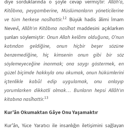
diye sorduklarında o şöyle cevap vermiştir:
Allâh'a,
Kitâbına, peygamberine, Müslümanların yöneticilerine
12
ve tüm herkese nasîhattir.
Büyük hadis âlimi İmam
Nevevî,
Allâh'ın Kitâbına nasîhat
maddesini açıklarken
şunları söylemiştir:
Onun Allah kelâmı olduğuna, O’nun
katından geldiğine, onun hiçbir beşer sözüne
benzemediğine, hiç kimsenin onun gibi bir söz
söylemeyeceğine inanmak; ona saygı göstermek, en
güzel biçimde hakkıyla onu okumak, onun hükümlerini
içtenlikle kabûl edip uygulamak, onu anlayıp
yorumlarken dikkatli olmak… Bunların hepsi Allâh'ın
13
kitabına nasîhattir.
Kur’ân Okumaktan Gâye Onu Yaşamaktır
Kur’ân, Yüce Yaratıcı ile insanlığın iletişimini sağlayan