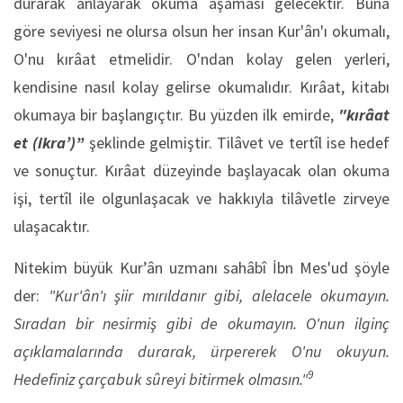
durarak anlayarak okuma aşaması gelecektir. Buna
göre seviyesi ne olursa olsun her insan Kur'ân'ı okumalı,
O'nu kırâat etmelidir. O'ndan kolay gelen yerleri,
kendisine nasıl kolay gelirse okumalıdır. Kırâat, kitabı
okumaya bir başlangıçtır. Bu yüzden ilk emirde,
"kırâat
et (ikra’)”
şeklinde gelmiştir. Tilâvet ve tertîl ise hedef
ve sonuçtur. Kırâat düzeyinde başlayacak olan okuma
işi, tertîl ile olgunlaşacak ve hakkıyla tilâvetle zirveye
ulaşacaktır.
Nitekim büyük Kur’ân uzmanı sahâbî İbn Mes'ud şöyle
der:
"Kur'ân'ı şiir mırıldanır gibi, alelacele okumayın.
Sıradan bir nesirmiş gibi de okumayın. O'nun ilginç
açıklamalarında durarak, ürpererek O'nu okuyun.
9
Hedefiniz çarçabuk sûreyi bitirmek olmasın."