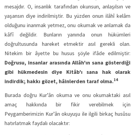
mesajdır. O, insanlık tarafından okunsun, anlaşılsın ve
yaşansın diye indirilmiştir. Bu yüzden onun ilâhî kelâm
olduğunu inanmak yetmez, onu okumak ve anlamak da
kâfî değildir. Bunların yanında onun hükümleri
doğrultusunda hareket etmektir asıl gerekli olan.
Nitekim bir âyette bu husus şöyle ifâde edilmiştir:
Doğrusu, insanlar arasında Allâh'ın sana gösterdiği
gibi hükmedesin diye Kitâb'ı sana hak olarak
14
indirdik; hakkı gözet, hâinlerden taraf olma.
Burada doğru Kur’ân okuma ve onu okumaktaki asıl
amaç hakkında bir fikir verebilmek için
Peygamberimizin Kur’ân okuyuşu ile ilgili birkaç husûsu
hatırlatmak faydalı olacaktır: