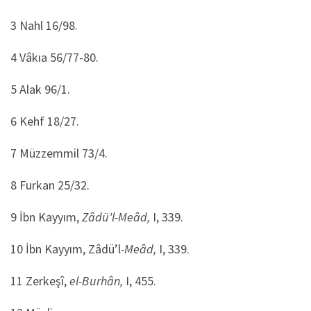
3 Nahl 16/98.
4 Vâkıa 56/77-80.
5 Alak 96/1.
6 Kehf 18/27.
7 Müzzemmil 73/4.
8 Furkan 25/32.
9 İbn Kayyım,
Zâdü'l-Meâd,
I, 339.
10 İbn Kayyım, Zâdü’l
-Meâd,
I, 339.
11 Zerkeşî,
el-Burhân,
I, 455.