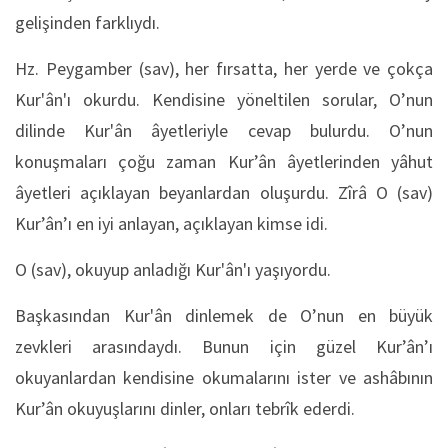
gelişinden farklıydı.
Hz. Peygamber (sav), her fırsatta, her yerde ve çokça
Kur'ân'ı okurdu. Kendisine yöneltilen sorular, O’nun
dilinde Kur'ân âyetleriyle cevap bulurdu. O’nun
konuşmaları çoğu zaman Kur’ân âyetlerinden yâhut
âyetleri açıklayan beyanlardan oluşurdu. Zîrâ O (sav)
Kur’ân’ı en iyi anlayan, açıklayan kimse idi.
O (sav), okuyup anladığı Kur'ân'ı yaşıyordu.
Başkasından Kur'ân dinlemek de O’nun en büyük
zevkleri arasındaydı. Bunun için güzel Kur’ân’ı
okuyanlardan kendisine okumalarını ister ve ashâbının
Kur’ân okuyuşlarını dinler, onları tebrîk ederdi.