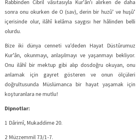
Rabbinden Cibril vâsıtasıyla Kur'ân'ı alırken de daha
sonra onu okurken de O (sav), derin bir huzû’ ve huşû’
içerisinde olur, ilâhî kelâma saygısı her hâlinden belli
olurdu.
Bize iki dünya cenneti va'deden Hayat Düstûrumuz
Kur’ân, okunmayı, anlaşılmayı ve yaşanmayı bekliyor.
Onu ilâhî bir mektup gibi alıp dosdoğru okuyan, onu
anlamak için gayret gösteren ve onun ölçüleri
doğrultusunda Müslümanca bir hayat yaşamak için
koşturanlara ne mutlu!
Dipnotlar:
1 Dârimî, Mukaddime 20.
2 Müzzemmil 73/1-7.