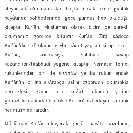
aleyhisselâm'ın namazları başta olmak üzere günlük
hayâtında sohbetlerinde, gece gündüz hep okuduğu
kitaptır Kur’ân. Müslüman olarak bizim de sürekli
okumamız gereken kitaptır Kur’ân. Zîrâ sâdece
Kur’ân’dır sırf okunmasıyla ibâdet yapılan kitap. Evet,
Kur’ân, okunmasıyla sâhibine sevap
kazandıran/taabbüdî yegâne kitaptır. Namazın temel
rükünlerinden biri de
kırâattir
ve bu rükün ancak
Kur’ân’ın orijinalini/Arapça aslını ezberden okumakla
gerçekleşir. Onun için kırâat rüknünü yerine
getirebilecek kadar bile olsa Kur’ân’ı ezberleyip okumak
her mü'mine farzdır.
Müslüman Kur’ân okuyarak günlük hayâta hazırlanır,
karşılaşacağı zorluklara karşı onun mesajıyla bilenir.