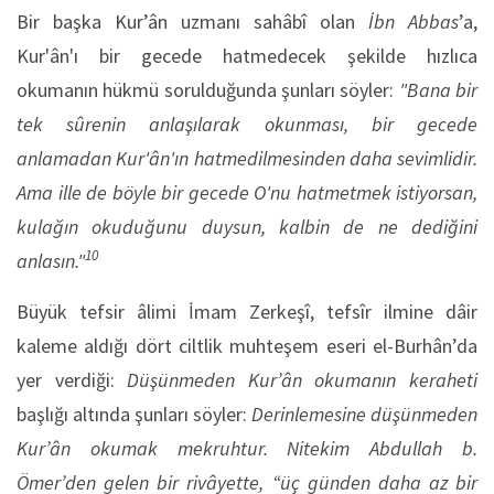
Bir başka Kur’ân uzmanı sahâbî olan
İbn Abbas
’a,
Kur'ân'ı bir gecede hatmedecek şekilde hızlıca
okumanın hükmü sorulduğunda şunları söyler:
"Bana bir
tek sûrenin anlaşılarak okunması, bir gecede
anlamadan Kur'ân'ın hatmedilmesinden daha sevimlidir.
Ama ille de böyle bir gecede O'nu hatmetmek istiyorsan,
kulağın okuduğunu duysun, kalbin de ne dediğini
10
anlasın."
Büyük tefsir âlimi İmam Zerkeşî, tefsîr ilmine dâir
kaleme aldığı dört ciltlik muhteşem eseri el-Burhân’da
yer verdiği:
Düşünmeden Kur’ân okumanın keraheti
başlığı altında şunları söyler:
Derinlemesine düşünmeden
Kur’ân okumak mekruhtur. Nitekim Abdullah b.
Ömer’den gelen bir rivâyette, “üç günden daha az bir