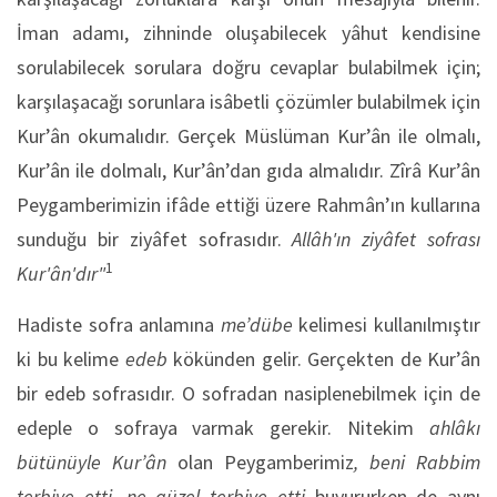
İman adamı, zihninde oluşabilecek yâhut kendisine
sorulabilecek sorulara doğru cevaplar bulabilmek için;
karşılaşacağı sorunlara isâbetli çözümler bulabilmek için
Kur’ân okumalıdır. Gerçek Müslüman Kur’ân ile olmalı,
Kur’ân ile dolmalı, Kur’ân’dan gıda almalıdır. Zîrâ Kur’ân
Peygamberimizin ifâde ettiği üzere Rahmân’ın kullarına
sunduğu bir ziyâfet sofrasıdır.
Allâh'ın ziyâfet sofrası
1
Kur'ân'dır"
Hadiste sofra anlamına
me’dübe
kelimesi kullanılmıştır
ki bu kelime
edeb
kökünden gelir. Gerçekten de Kur’ân
bir edeb sofrasıdır. O sofradan nasiplenebilmek için de
edeple o sofraya varmak gerekir. Nitekim
ahlâkı
bütünüyle Kur’ân
olan Peygamberimiz
, beni Rabbim
terbiye etti, ne güzel terbiye etti
buyururken de aynı