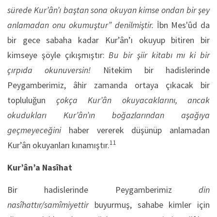
sürede Kur’ân’ı baştan sona okuyan kimse ondan bir şey
anlamadan onu okumuştur”
denilmiştir.
İbn Mes'ûd da
bir gece sabaha kadar Kur’ân’ı okuyup bitiren bir
kimseye şöyle çıkışmıştır:
Bu bir şiir kitabı mı ki bir
çırpıda okunuversin!
Nitekim bir hadislerinde
Peygamberimiz, âhir zamanda ortaya çıkacak bir
topluluğun
çokça Kur’ân okuyacaklarını, ancak
okudukları Kur’ân’ın boğazlarından aşağıya
geçmeyeceğini
haber vererek düşünüp anlamadan
11
Kur’ân okuyanları kınamıştır.
Kur’ân’a Nasîhat
Bir hadislerinde Peygamberimiz
din
nasîhattır/samîmiyettir
buyurmuş, sahabe kimler için