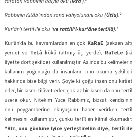
Yaratan Rabbinin adıyla oku (
İkra
').
6
Rabbinin Kitâb'ından sana vahyolunanı oku
(Ütlu)
.
7
Kur'ân'ı tertîl ile oku (
ve rattili'l-kur'âne tertîlâ
).
Kur'ân'da bu kavramlardan en çok
KaRaE
(seksen altı
yerde) ve
TeLâ
kökü (altmış üç yerde),
RaTeLe
(iki
âyette dört şekilde) kullanılmıştır. Aslında bu kelimelerin
kullanım yoğunluğu da insanların onu okuma şekilleri
hakkında bize bilgi verir. Şöyle ki çoğu insan onu kırâat
eder, bir kısmı tilâvet eder, çok az bir kısmı da onu tertîl
üzere okur. Nitekim Yüce Rabbimiz, bizzat kendisinin
onu peygamberine okuyuşunu haber verirken tertîl
kelimesini kullanmıştır, çünkü tertîl en kâmil okumadır:
"Biz, onu gönlüne iyice yerleştirelim diye, tertîl ile
8