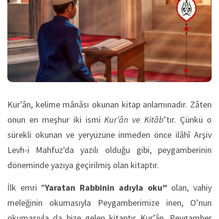
Kur’ân, kelime mânâsı okunan kitap anlamınadır. Zâten
onun en meşhur iki ismi
Kur’ân ve Kitâb
’tır. Çünkü o
sürekli okunan ve yeryüzüne inmeden önce ilâhî Arşiv
Levh-i Mahfuz'da yazılı olduğu gibi, peygamberinin
döneminde yazıya geçirilmiş olan kitaptır.
İlk emri “
Yaratan Rabbinin adıyla oku”
olan, vahiy
meleğinin okumasıyla Peygamberimize inen, O’nun
okumasıyla da bize gelen kitaptır Kur’ân. Peygamber