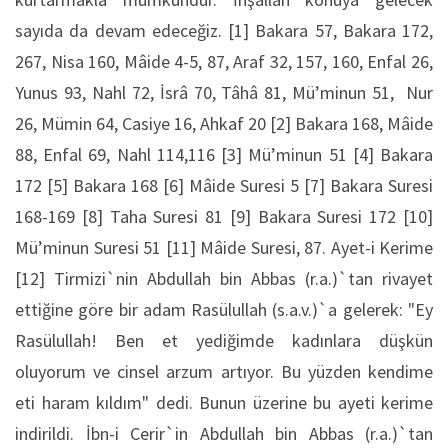
sayıda da devam edeceğiz. [1] Bakara 57, Bakara 172,
267, Nisa 160, Mâide 4-5, 87, Araf 32, 157, 160, Enfal 26,
Yunus 93, Nahl 72, İsrâ 70, Tâhâ 81, Mü’minun 51, Nur
26, Mümin 64, Casiye 16, Ahkaf 20 [2] Bakara 168, Mâide
88, Enfal 69, Nahl 114,116 [3] Mü’minun 51 [4] Bakara
172 [5] Bakara 168 [6] Mâide Suresi 5 [7] Bakara Suresi
168-169 [8] Taha Suresi 81 [9] Bakara Suresi 172 [10]
Mü’minun Suresi 51 [11] Mâide Suresi, 87. Ayet-i Kerime
[12] Tirmizi`nin Abdullah bin Abbas (r.a.)`tan rivayet
ettiğine göre bir adam Rasülullah (s.a.v.)`a gelerek: "Ey
Rasülullah! Ben et yediğimde kadınlara düşkün
oluyorum ve cinsel arzum artıyor. Bu yüzden kendime
eti haram kıldım" dedi. Bunun üzerine bu ayeti kerime
indirildi. İbn-i Cerir`in Abdullah bin Abbas (r.a.)`tan