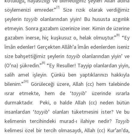
kötülüğü, hayâsızlığı ve bilmediğiniz şeyleri Allah adına
[7]
söylemenizi emreder.”
Size rızık olarak verdiğimiz
şeylerin
tayyib
olanlarından yiyin! Bu hususta azgınlık
etmeyin. Sonra gazabım üzerinize iner. Kimin de üzerine
[8]
gazabım inerse, hiç kuşkusuz o, helak olmuştur.”
“Ey
îmân edenler! Gerçekten Allâh’a îmân edenlerden iseniz
size bahşettiğimiz şeylerin
tayyib
olanlarından yiyin’ ve
[9]
(O’na) şükredin.”
“Ey Resuller! Tayyip olanlardan yiyin,
salih amel işleyin. Çünkü ben yaptıklarınızı hakkıyla
[10]
bilenim.”
Görüleceği üzere, Allah (cc) hem talebinde
ısrar etmekte, hem de ‘
tayyib
’ üzerinde ısrarla
durmaktadır. Peki, o halde Allah (cc) neden bütün
insanlardan ‘
tayyib
’ olanları tüketmesini ister? Ve bu
kelimenin tercihindeki murad-ı ilahiye nedir?
Tayyib
kelimesi özel bir tercih olmasaydı, Allah (cc) Kur’an’da,