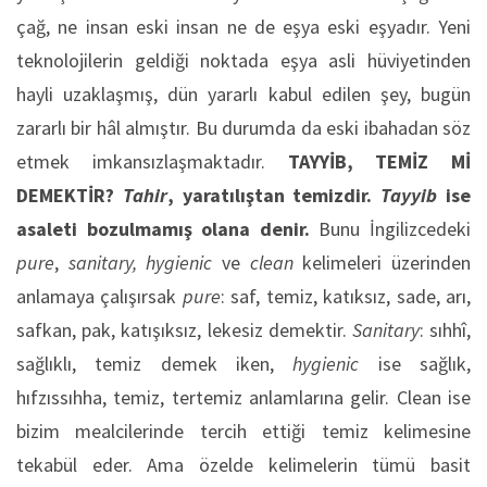
çağ, ne insan eski insan ne de eşya eski eşyadır. Yeni
teknolojilerin geldiği noktada eşya asli hüviyetinden
hayli uzaklaşmış, dün yararlı kabul edilen şey, bugün
zararlı bir hâl almıştır. Bu durumda da eski ibahadan söz
etmek imkansızlaşmaktadır.
TAYYİB, TEMİZ Mİ
DEMEKTİR?
Tahir
, yaratılıştan temizdir.
Tayyib
ise
asaleti bozulmamış olana denir.
Bunu İngilizcedeki
pure
,
sanitary,
hygienic
ve
clean
kelimeleri üzerinden
anlamaya çalışırsak
pure
: saf, temiz, katıksız, sade, arı,
safkan, pak, katışıksız, lekesiz demektir.
Sanitary
: sıhhî,
sağlıklı, temiz demek iken,
hygienic
ise sağlık,
hıfzıssıhha, temiz, tertemiz anlamlarına gelir. Clean ise
bizim mealcilerinde tercih ettiği temiz kelimesine
tekabül eder. Ama özelde kelimelerin tümü basit