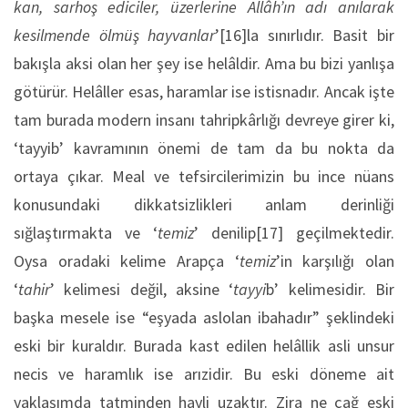
kan, sarhoş ediciler, üzerlerine Allâh’ın adı anılarak
kesilmende ölmüş hayvanlar
’[16]la sınırlıdır. Basit bir
bakışla aksi olan her şey ise helâldir. Ama bu bizi yanlışa
götürür. Helâller esas, haramlar ise istisnadır. Ancak işte
tam burada modern insanı tahripkârlığı devreye girer ki,
‘tayyib’ kavramının önemi de tam da bu nokta da
ortaya çıkar. Meal ve tefsircilerimizin bu ince nüans
konusundaki dikkatsizlikleri anlam derinliği
sığlaştırmakta ve ‘
temiz
’ denilip[17] geçilmektedir.
Oysa oradaki kelime Arapça ‘
temiz
’in karşılığı olan
‘
tahir
’ kelimesi değil, aksine ‘
tayyi
b’ kelimesidir. Bir
başka mesele ise “eşyada aslolan ibahadır” şeklindeki
eski bir kuraldır. Burada kast edilen helâllik asli unsur
necis ve haramlık ise arızidir. Bu eski döneme ait
yaklaşımda tatminden hayli uzaktır. Zira ne çağ eski