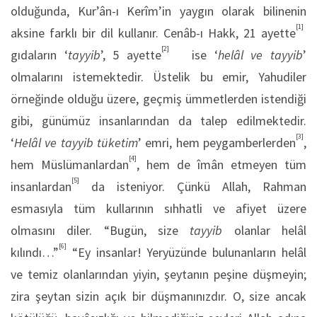
olduğunda, Kur’ân-ı Kerîm’in yaygın olarak bilinenin
[1]
aksine farklı bir dil kullanır. Cenâb-ı Hakk, 21 ayette
[2]
gıdaların ‘
tayyib
’, 5 ayette
ise ‘
helâl ve tayyib
’
olmalarını istemektedir. Üstelik bu emir, Yahudiler
örneğinde olduğu üzere, geçmiş ümmetlerden istendiği
gibi, günümüz insanlarından da talep edilmektedir.
[3]
‘
Helâl ve tayyib tüketim
’ emri, hem peygamberlerden
,
[4]
hem Müslümanlardan
, hem de îmân etmeyen tüm
[5]
insanlardan
da isteniyor. Çünkü Allah, Rahman
esmasıyla tüm kullarının sıhhatli ve afiyet üzere
olmasını diler. “Bugün, size
tayyib
olanlar helâl
[6]
kılındı…”
“Ey insanlar! Yeryüzünde bulunanların helâl
ve temiz olanlarından yiyin, şeytanın peşine düşmeyin;
zira şeytan sizin açık bir düşmanınızdır. O, size ancak