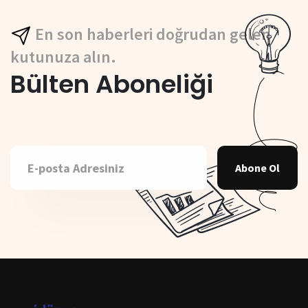
En son haberleri doğrudan gelen
kutunuza alın.
Bülten Aboneliği
Abone Ol