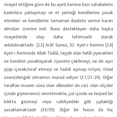
rivayet ettiğine göre de bu ayeti kerime bazı sahabelerin
kadınlara yaklaşmayı ve et yemeği kendilerine yasak
etmeleri ve kendilerini tamamen ibadete verme kararı
almaları üzerine indi. Bunu destekleyen daha başka
rivayetlerde olay daha teferruatlı olarak
anlatılmaktadır. [13] Arâf Suresi, 32. Ayet-i Kerime [14]
Ayet-i Kerimede Allah Teâlâ, tayyib olan helâl yiyecekleri
ne kendine yasaklayarak riyazete çekilmeyi, ne de aşırı
yiyip içerek/israf etmeyi ve haddi aşmayı istiyor, itidal
üzere/dengeli olmamızı murad ediyor (17/27-29). Diğer
taraftan insanın süsü olan elbiseleri de caiz olan ölçüler
içinde giyinmemizi emretmekte, çul içinde ve hırpanî bir
kılıkta gezmeyi veya cahiliyedeki gibi çıplaklığı
yasaklamaktadır (33/59). Diğer bir husus da hiç