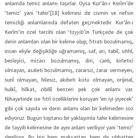
anlamda temiz anlamı taşırlar. Oysa Kur’ân-ı Kerîm’de
‘temiz’ yani ‘tahir’[18] kelimesi de cismin ve nefsin
temizliği anlamlarında defaten geçmektedir. Kur’ân-ı
Kerîm’in özel tercihi olan ‘
tayyib
’in Türkçede de çok
derin anlamları olan bir kelime olup; fıtratı bozulmamış,
insan eliyle değişikliğe uğramamış, saf, arı, tabiî, sıhhî,
besleyici, mizacı bozulmamış, diri, canlı, kirletici
olmayan, asaleti bozulmamış, zararsız, zarar vermeyen,
sunî olmayan, hilesiz, akıbeti kötü olmayan, orijinal,
hulkî, hilkat, cibillî benzeri pek çok anlamı var.
Nihayetinde ise fıtrî özelliklerini koruyan ‘en iyi yiyecek’
gibi çok sayıda ve derin anlamı olan bir kelimeden söz
ediyoruz. Bugün toptancı bir yaklaşımla tahir kelimesine
de tayyib kelimesine de aynı anlam veriliyor yani ‘temiz’
deniliyor. Bu bizi hem maksattan, hem de sıhhatten