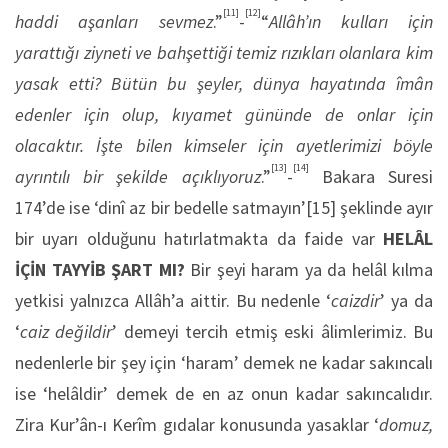
[11]
[12]
haddi aşanları sevmez
.”
-
“
Allâh’ın kulları için
yarattığı ziyneti ve bahşettiği temiz rızıkları olanlara kim
yasak etti? Bütün bu şeyler, dünya hayatında îmân
edenler için olup, kıyamet gününde de onlar için
olacaktır. İşte bilen kimseler için ayetlerimizi böyle
[13]
[14]
ayrıntılı bir şekilde açıklıyoruz
.”
-
Bakara Suresi
174’de ise ‘dinî az bir bedelle satmayın’[15] şeklinde ayır
bir uyarı olduğunu hatırlatmakta da faide var
HELÂL
İÇİN TAYYİB ŞART MI?
Bir şeyi haram ya da helâl kılma
yetkisi yalnızca Allâh’a aittir. Bu nedenle ‘
caizdir
’ ya da
‘
caiz değildir
’ demeyi tercih etmiş eski âlimlerimiz. Bu
nedenlerle bir şey için ‘haram’ demek ne kadar sakıncalı
ise ‘helâldir’ demek de en az onun kadar sakıncalıdır.
Zira Kur’ân-ı Kerîm gıdalar konusunda yasaklar ‘
domuz,