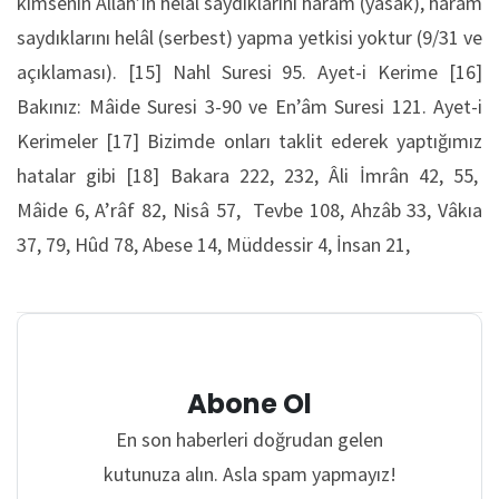
kimsenin Allah’ın helâl saydıklarını haram (yasak), haram
saydıklarını helâl (serbest) yapma yetkisi yoktur (9/31 ve
açıklaması). [15] Nahl Suresi 95. Ayet-i Kerime [16]
Bakınız: Mâide Suresi 3-90 ve En’âm Suresi 121. Ayet-i
Kerimeler [17] Bizimde onları taklit ederek yaptığımız
hatalar gibi [18] Bakara 222, 232, Âli İmrân 42, 55,
Mâide 6, A’râf 82, Nisâ 57, Tevbe 108, Ahzâb 33, Vâkıa
37, 79, Hûd 78, Abese 14, Müddessir 4, İnsan 21,
Abone Ol
En son haberleri doğrudan gelen
kutunuza alın. Asla spam yapmayız!