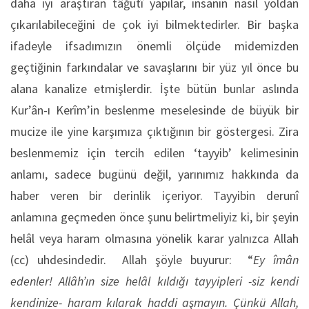
daha iyi araştıran tâğutî yapılar, insanın nasıl yoldan
çıkarılabileceğini de çok iyi bilmektedirler. Bir başka
ifadeyle ifsadımızın önemli ölçüde midemizden
geçtiğinin farkındalar ve savaşlarını bir yüz yıl önce bu
alana kanalize etmişlerdir. İşte bütün bunlar aslında
Kur’ân-ı Kerîm’in beslenme meselesinde de büyük bir
mucize ile yine karşımıza çıktığının bir göstergesi. Zira
beslenmemiz için tercih edilen ‘tayyib’ kelimesinin
anlamı, sadece bugünü değil, yarınımız hakkında da
haber veren bir derinlik içeriyor. Tayyibin derunî
anlamına geçmeden önce şunu belirtmeliyiz ki, bir şeyin
helâl veya haram olmasına yönelik karar yalnızca Allah
(cc) uhdesindedir.
Allah şöyle buyurur: “
Ey îmân
edenler! Allâh’ın size helâl kıldığı tayyipleri -siz kendi
kendinize- haram kılarak haddi aşmayın. Çünkü Allah,