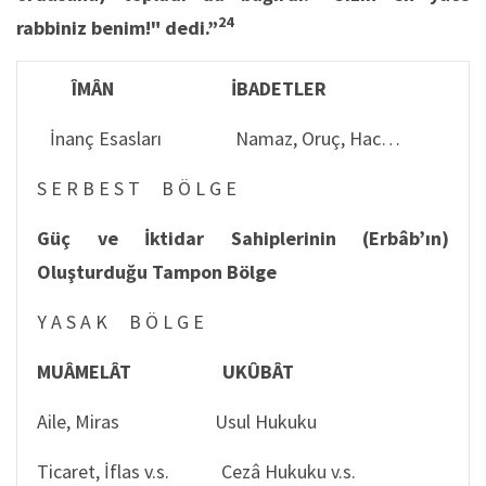
24
rabbiniz benim!" dedi.”
ÎMÂN İBADETLER
İnanç Esasları Namaz, Oruç, Hac…
S E R B E S T B Ö L G E
Güç ve İktidar Sahiplerinin (Erbâb’ın)
Oluşturduğu Tampon Bölge
Y A S A K B Ö L G E
MUÂMELÂT UKÛBÂT
Aile, Miras Usul Hukuku
Ticaret, İflas v.s. Cezâ Hukuku v.s.