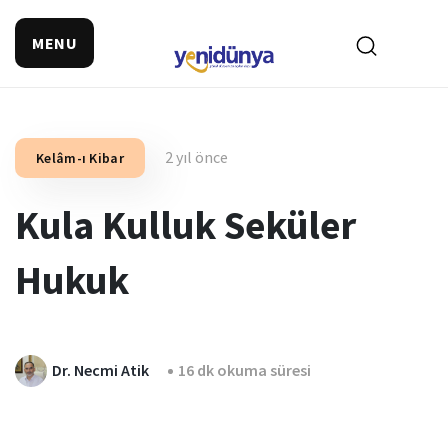
MENU
2 yıl önce
Kelâm-ı Kibar
Kula Kulluk Seküler
Hukuk
Dr. Necmi Atik
16 dk okuma süresi