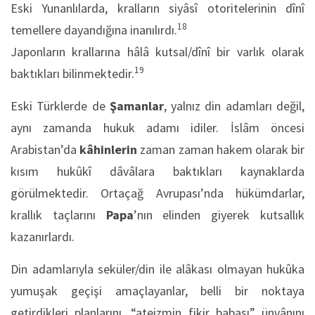
Eski Yunanlılarda, kralların siyâsî otoritelerinin dînî
18
temellere dayandığına inanılırdı.
Japonların krallarına hâlâ kutsal/dînî bir varlık olarak
19
baktıkları bilinmektedir.
Eski Türklerde de
Şamanlar
, yalnız din adamları değil,
aynı zamanda hukuk adamı idiler. İslâm öncesi
Arabistan’da
kâhinlerin
zaman zaman hakem olarak bir
kısım hukûkî dâvâlara baktıkları kaynaklarda
görülmektedir. Ortaçağ Avrupası’nda hükümdarlar,
krallık taçlarını
Papa
’nın elinden giyerek kutsallık
kazanırlardı.
Din adamlarıyla seküler/din ile alâkası olmayan hukûka
yumuşak geçişi amaçlayanlar, belli bir noktaya
getirdikleri planlarını, “ateizmin fikir babası” ünvânını