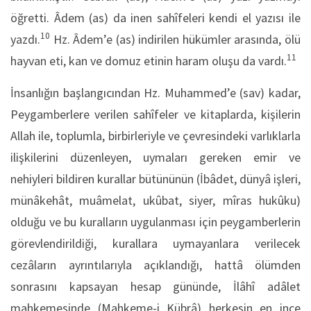
öğretti. Âdem (as) da inen sahîfeleri kendi el yazısı ile
10
yazdı.
Hz. Âdem’e (as) indirilen hükümler arasında, ölü
11
hayvan eti, kan ve domuz etinin haram oluşu da vardı.
İnsanlığın başlangıcından Hz. Muhammed’e (sav) kadar,
Peygamberlere verilen sahîfeler ve kitaplarda, kişilerin
Allah ile, toplumla, birbirleriyle ve çevresindeki varlıklarla
ilişkilerini düzenleyen, uymaları gereken emir ve
nehiyleri bildiren kurallar bütününün (İbâdet, dünyâ işleri,
münâkehât, muâmelat, ukûbat, siyer, mîras hukûku)
olduğu ve bu kuralların uygulanması için peygamberlerin
görevlendirildiği, kurallara uymayanlara verilecek
cezâların ayrıntılarıyla açıklandığı, hattâ ölümden
sonrasını kapsayan hesap gününde, İlâhî adâlet
mahkemesinde (Mahkeme-i Kübrâ) herkesin en ince