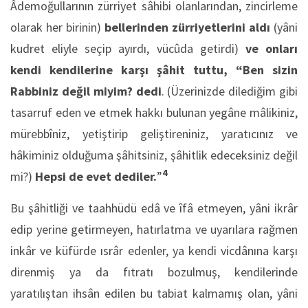
Âdemoğullarının zürriyet sâhibi olanlarından, zincirleme
olarak her birinin)
bellerinden zürriyetlerini aldı
(yâni
kudret eliyle seçip ayırdı, vücûda getirdi)
ve onları
kendi kendilerine karşı şâhit tuttu,
“Ben sizin
Rabbiniz değil miyim? dedi
. (Üzerinizde dilediğim gibi
tasarruf eden ve etmek hakkı bulunan yegâne mâlikiniz,
mürebbîniz, yetiştirip geliştireniniz, yaratıcınız ve
hâkiminiz olduğuma şâhitsiniz, şâhitlik edeceksiniz değil
4
mi?)
Hepsi de evet dediler.
”
Bu şâhitliği ve taahhüdü edâ ve îfâ etmeyen, yâni ikrâr
edip yerine getirmeyen, hatırlatma ve uyarılara rağmen
inkâr ve küfürde ısrâr edenler, ya kendi vicdânına karşı
direnmiş ya da fıtratı bozulmuş, kendilerinde
yaratılıştan ihsân edilen bu tabiat kalmamış olan, yâni