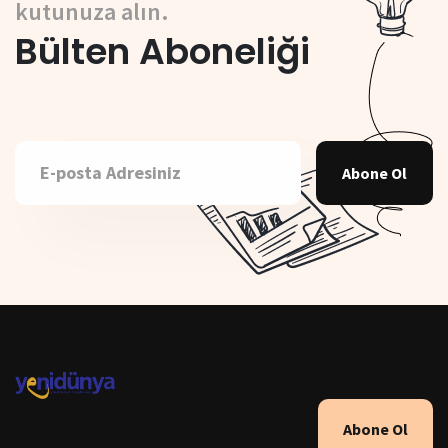
kutunuza alın.
Bülten Aboneliği
Abone Ol
Abone Ol