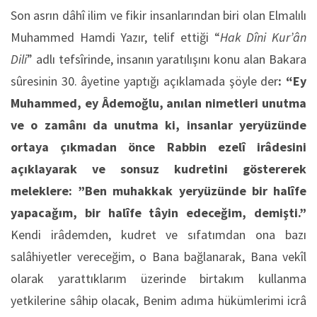
Son asrın dâhî ilim ve fikir insanlarından biri olan Elmalılı
Muhammed Hamdi Yazır, telif ettiği “
Hak Dîni Kur’ân
Dili
” adlı tefsîrinde, insanın yaratılışını konu alan Bakara
sûresinin 30. âyetine yaptığı açıklamada şöyle der
: “Ey
Muhammed, ey Âdemoğlu, anılan nimetleri unutma
ve o zamânı da unutma ki, insanlar yeryüzünde
ortaya çıkmadan önce Rabbin ezelî irâdesini
açıklayarak ve sonsuz kudretini göstererek
meleklere: ”Ben muhakkak yeryüzünde bir halîfe
yapacağım, bir halîfe tâyin edeceğim, demişti.”
Kendi irâdemden, kudret ve sıfatımdan ona bazı
salâhiyetler vereceğim, o Bana bağlanarak, Bana vekîl
olarak yarattıklarım üzerinde birtakım kullanma
yetkilerine sâhip olacak, Benim adıma hükümlerimi icrâ