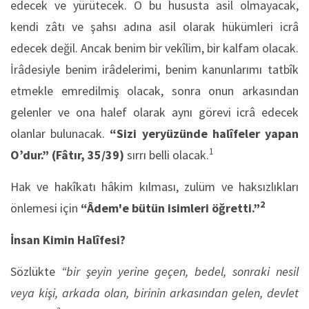
edecek ve yürütecek. O bu hususta asil olmayacak,
kendi zâtı ve şahsı adına asil olarak hükümleri icrâ
edecek değil. Ancak benim bir vekîlim, bir kalfam olacak.
İrâdesiyle benim irâdelerimi, benim kanunlarımı tatbîk
etmekle emredilmiş olacak, sonra onun arkasından
gelenler ve ona halef olarak aynı görevi icrâ edecek
olanlar bulunacak.
“Sizi yeryüzünde halîfeler yapan
1
O’dur.”
(Fâtır, 35/39)
sırrı belli olacak.
Hak ve hakîkatı hâkim kılması, zulüm ve haksızlıkları
2
önlemesi için
“Âdem'e bütün isimleri öğretti.”
İnsan Kimin Halîfesi?
Sözlükte
“bir şeyin yerine geçen, bedel, sonraki nesil
veya kişi, arkada olan, birinin arkasından gelen, devlet