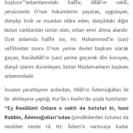
3
başkanı”
anlamlarındaki halîfe; Allâh'ın vekîli,
yeryüzünde O’nun hükümlerini yaşatan, uygulayan,
dünyâyı îmâr ve insanları idâre eden, dünyâdaki diğer
bütün canlılardan üstün olan, onları emri altına alandır.
Özel anlamda halîfe ise, Hz. Muhammed’in (sav)
vefâtından sonra O’nun yerine devlet başkanı olarak
geçen, Rasûlullâh’ın (sav) yerine geçerek dîni koruyan,
dünyâ işlerini düzenleyen, bütün Müslümanların başkanı
anlamındadır.
İnsanın yaratılışının ardından, Allâh'ın Âdemoğulları ile
bir ahitleşme yaptığı Kur’ân-ı Kerîm’de şöyle hatırlatılır:
“Ey Resûlüm! Onlara o vakti de hatırlat ki, hani
Rabbin, Âdemoğulları’ndan
(şimdikilerden tutunuz da
nesilden nesile tâ Hz. Âdem’e varıncaya kadar