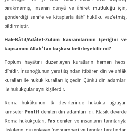
bırakmamış, insanın dünyâ ve âhiret mutluluğu için,
gönderdiği sahîfe ve kitaplarla ilâhî hukûku vaz'etmiş,
bildirmiştir.
Hak-Bâtıl/Adâlet-Zulüm kavramlarının içeriğini ve
kapsamını Allah’tan başkası belirleyebilir mi?
Toplum hayâtını düzenleyen kuralların hemen hepsi
dînîdir. İnsanoğlunun yaratılışından itibâren din ve ahlâk
kuralları ile hukuk kuralları içiçedir. Çünkü din adamları
ile hukukçular aynı kişilerdir.
Roma hukûkunun ilk devirlerinde hukukla uğraşan
kimseler
Pontif
denilen din adamları idi. Klasik devirde
Roma hukukçuları,
Fas
denilen ve insanların tanrılarıyla
ilişkilerini düzenleyen (peygamber) ve tanrılar tarafından