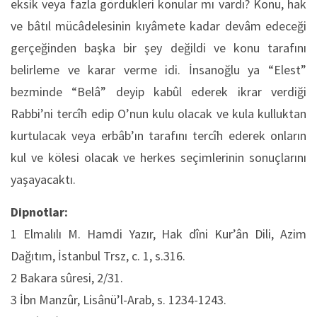
eksik veya fazla gördükleri konular mı vardı? Konu, hak
ve bâtıl mücâdelesinin kıyâmete kadar devâm edeceği
gerçeğinden başka bir şey değildi ve konu tarafını
belirleme ve karar verme idi. İnsanoğlu ya “Elest”
bezminde “Belâ” deyip kabûl ederek ikrar verdiği
Rabbi’ni tercîh edip O’nun kulu olacak ve kula kulluktan
kurtulacak veya erbâb’ın tarafını tercîh ederek onların
kul ve kölesi olacak ve herkes seçimlerinin sonuçlarını
yaşayacaktı.
Dipnotlar:
1 Elmalılı M. Hamdi Yazır, Hak dîni Kur’ân Dili, Azim
Dağıtım, İstanbul Trsz, c. 1, s.316.
2 Bakara sûresi, 2/31.
3 İbn Manzûr, Lisânü’l-Arab, s. 1234-1243.