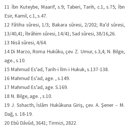
11 İbn Kuteybe, Maarif, s.9; Taberi, Tarih, c.1, s.75; İbn
Esir, Kamil, c.1, s.47.
12 Fâtiha sûresi, 1/3; Bakara sûresi, 2/202; Ra’d sûresi,
13/40,41; İbrâhim sûresi, 14/41; Sad sûresi, 38/16,26.
13 Nisâ sûresi, 4/64.
14 Di Marzo, Roma Hukûku, çev. Z. Umur, s.3,4; N. Bilge,
age., s.10.
15 Mahmud Es’ad, Tarih-i İlm-i Hukuk, s.137-138.
16 Mahmud Es’ad, age. , s.149.
17 Mahmud Es’ad, age. S.169.
18 N. Bilge, age. , s.10.
19 J. Sshacth, İslâm Hukûkuna Giriş, çev. A. Şener – M.
Dağ, s. 18-19.
20 Ebû Dâvûd, 3641; Tirmizi, 2822.