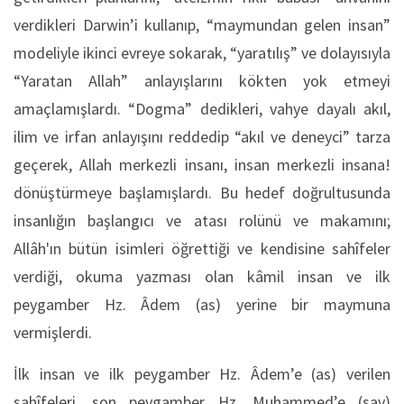
verdikleri Darwin’i kullanıp, “maymundan gelen insan”
modeliyle ikinci evreye sokarak, “yaratılış” ve dolayısıyla
“Yaratan Allah” anlayışlarını kökten yok etmeyi
amaçlamışlardı. “Dogma” dedikleri, vahye dayalı akıl,
ilim ve irfan anlayışını reddedip “akıl ve deneyci” tarza
geçerek, Allah merkezli insanı, insan merkezli insana!
dönüştürmeye başlamışlardı. Bu hedef doğrultusunda
insanlığın başlangıcı ve atası rolünü ve makamını;
Allâh'ın bütün isimleri öğrettiği ve kendisine sahîfeler
verdiği, okuma yazması olan kâmil insan ve ilk
peygamber Hz. Âdem (as) yerine bir maymuna
vermişlerdi.
İlk insan ve ilk peygamber Hz. Âdem’e (as) verilen
sahîfeleri, son peygamber Hz. Muhammed’e (sav)