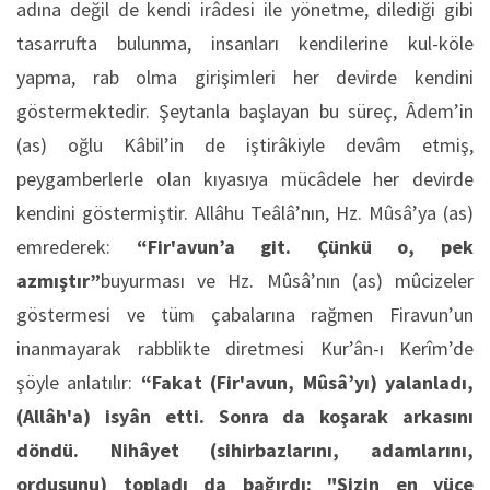
adına değil de kendi irâdesi ile yönetme, dilediği gibi
tasarrufta bulunma, insanları kendilerine kul-köle
yapma, rab olma girişimleri her devirde kendini
göstermektedir. Şeytanla başlayan bu süreç, Âdem’in
(as) oğlu Kâbil’in de iştirâkiyle devâm etmiş,
peygamberlerle olan kıyasıya mücâdele her devirde
kendini göstermiştir. Allâhu Teâlâ’nın, Hz. Mûsâ’ya (as)
emrederek:
“Fir'avun’a git. Çünkü o, pek
azmıştır”
buyurması ve Hz. Mûsâ’nın (as) mûcizeler
göstermesi ve tüm çabalarına rağmen Firavun’un
inanmayarak rabblikte diretmesi Kur’ân-ı Kerîm’de
şöyle anlatılır:
“Fakat (Fir'avun, Mûsâ’yı) yalanladı,
(Allâh'a) isyân etti. Sonra da koşarak arkasını
döndü. Nihâyet (sihirbazlarını, adamlarını,
ordusunu) topladı da bağırdı: "Sizin en yüce