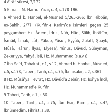
4 A’râf sûresi, 7/172.
5 Elmalılı M. Hamdi Yazır, c. 4, s.178-196.
6 Ahmed b. Hanbel, el-Musned 5/265-266; İbn Hibbân,
es-Sahîh, 2/77. (Kur’ân-ı Kerîm’de isimleri geçen 25
peygamber: Hz. Âdem, İdris, Nûh, Hûd, Sâlih, İbrâhîm,
İsmâil, İshak, Lût, Yâkub, Yûsuf, Eyyûb, Zükifl, Şuayb,
Mûsâ, Hârun, İlyas, Elyesa’, Yûnus, Dâvud, Süleyman,
Zekeriyya, Yahyâ, Îsâ, Hz. Muhammed (s.a.v.))
7 İbn Sa’d, Tabakat, c.1, s.12; Ahmed b. Hanbel, Müsned,
c.5, s.178; Taberi, Tarih, c.1, s.75; İbn asakir, c.2, s.361
8 Hz. Mûsâ’ya Tevrat, Hz. Dâvûd’a Zebûr, Hz. Îsâ’ya İncil,
Hz. Muhammed’e Kur’ân.
9 Taberi, Tarih, c.1, s.86.
10 Taberi, Tarih, c.1, s.75, İbn Esir, Kamil, c.1, s.47;
İbnünnedim, Fihrist, s.39.