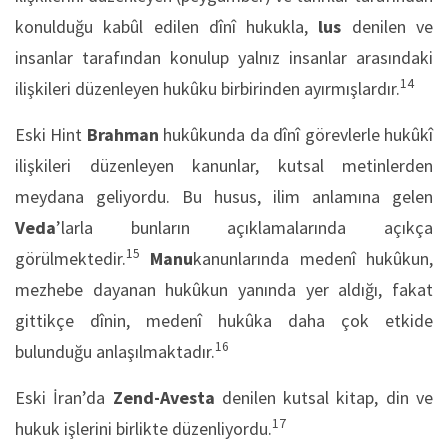
konulduğu kabûl edilen dînî hukukla,
lus
denilen ve
insanlar tarafından konulup yalnız insanlar arasındaki
14
ilişkileri düzenleyen hukûku birbirinden ayırmışlardır.
Eski Hint
Brahman
hukûkunda da dînî görevlerle hukûkî
ilişkileri düzenleyen kanunlar, kutsal metinlerden
meydana geliyordu. Bu husus, ilim anlamına gelen
Veda
’larla bunların açıklamalarında açıkça
15
görülmektedir.
Manu
kanunlarında medenî hukûkun,
mezhebe dayanan hukûkun yanında yer aldığı, fakat
gittikçe dînin, medenî hukûka daha çok etkide
16
bulunduğu anlaşılmaktadır.
Eski İran’da
Zend-Avesta
denilen kutsal kitap, din ve
17
hukuk işlerini birlikte düzenliyordu.