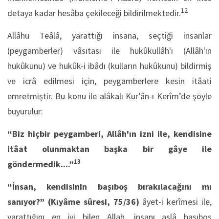
12
detaya kadar hesâba çekileceği bildirilmektedir.
Allâhu Teâlâ, yarattığı insana, seçtiği insanlar
(peygamberler) vâsıtası ile hukûkullâh'ı (Allâh'ın
hukûkunu) ve hukûk-i ibâdı (kulların hukûkunu) bildirmiş
ve icrâ edilmesi için, peygamberlere kesin itâati
emretmiştir. Bu konu ile alâkalı Kur’ân-ı Kerîm’de şöyle
buyurulur:
“Biz hiçbir peygamberi, Allâh'ın izni ile, kendisine
itâat olunmaktan başka bir gâye ile
13
göndermedik....”
“İnsan, kendisinin başıboş bırakılacağını mı
sanıyor?” (Kıyâme sûresi, 75/36)
âyet-i kerîmesi ile,
yarattığını en iyi bilen Allah, insanı aslâ başıboş