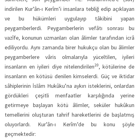
indirilen Kur’ân-ı Kerîm’i insanlara tebliğ edip açıklayan
ve bu hükümleri uygulayıp tâkibini yapan
peygamberlerdi. Peygamberlerin vefâtı sonrası bu
vazîfe, konunun uzmanları olan âlimler tarafından icrâ
ediliyordu. Aynı zamanda birer hukukçu olan bu âlimler
peygamberlere vâris olmalarıyla yüceltilen, iyileri
20
insanların en iyileri diye nitelendirilen
, kötülerine de
insanların en kötüsü denilen kimselerdi. Güç ve iktidar
sâhiplerinin İslâm Hukûku’na aykırı isteklerini, onlardan
gördükleri çeşitli menfaatler karşılığında yerine
getirmeye başlayan kötü âlimler, seküler hukûkun
temellerini oluşturan tahrif hareketlerini de başlatmış
oluyorlardı. Kur’ân-ı Kerîm’de bu konu şöyle
geçmektedir: