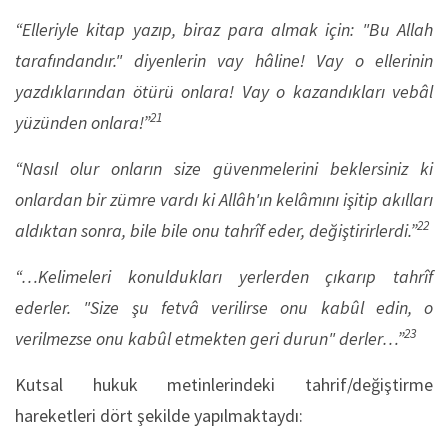
“Elleriyle kitap yazıp, biraz para almak için: "Bu Allah
tarafındandır." diyenlerin vay hâline! Vay o ellerinin
yazdıklarından ötürü onlara! Vay o kazandıkları vebâl
21
yüzünden onlara!”
“Nasıl olur onların size güvenmelerini beklersiniz ki
onlardan bir zümre vardı ki Allâh'ın kelâmını işitip akılları
22
aldıktan sonra, bile bile onu tahrîf eder, değiştirirlerdi.”
“…Kelimeleri konuldukları yerlerden çıkarıp tahrîf
ederler. "Size şu fetvâ verilirse onu kabûl edin, o
23
verilmezse onu kabûl etmekten geri durun" derler…”
Kutsal hukuk metinlerindeki tahrif/değiştirme
hareketleri dört şekilde yapılmaktaydı: