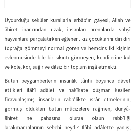
Uydurduğu seküler kurallarla erbâb’ın gâyesi; Allah ve
âhiret inancından uzak, insanları arenalarda vahşî
hayvanlara parçalatırken eğlenen, kız çocuklarını diri diri
toprağa gömmeyi normal gören ve hemcins iki kişinin
evlenmesinde bile bir sıkıntı görmeyen, kendilerine kul
ve köle, kör, sağır ve dilsiz bir toplum inşâ etmekti.
Bütün peygamberlerin insanlık târihi boyunca dâvet
ettikleri ilâhî adâlet ve hakîkate düşman kesilen
firavunlaşmış insanların rabb’likte ısrâr etmelerinin,
görmüş oldukları bütün mûcizelere rağmen, dünyâ-
âhiret ne pahasına olursa olsun rabb’liği
bırakmamalarının sebebi neydi? İlâhî adâlette yanlış,