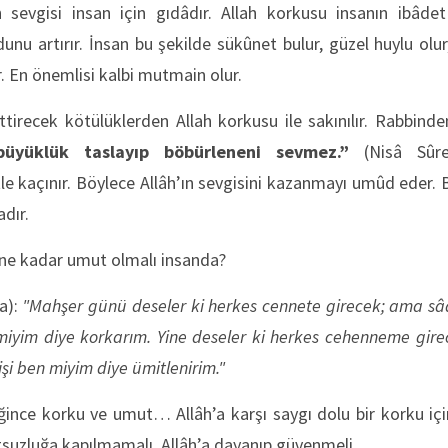
 sevgisi insan için gıdâdır. Allah korkusu insanın ibâdet ş
dunu artırır. İnsan bu şekilde sükûnet bulur, güzel huylu olur
. En önemlisi kalbi mutmain olur.
ettirecek kötülüklerden Allah korkusu ile sakınılır. Rabbind
büyüklük taslayıp böbürleneni sevmez.”
(Nisâ Sûres
e kaçınır. Böylece Allâh’ın sevgisini kazanmayı umûd eder. 
adır.
 ne kadar umut olmalı insanda?
a):
"Mahşer günü deseler ki herkes cennete girecek; ama sâ
 miyim diye korkarım. Yine deseler ki herkes cehenneme gir
işi ben miyim diye ümitlenirim."
ince korku ve umut… Allâh’a karşı saygı dolu bir korku için
suzluğa kapılmamalı, Allâh’a dayanıp güvenmeli.