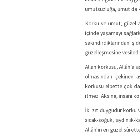
umutsuzluğa, umut da 
Korku ve umut; güzel a
içinde yaşamayı sağlark
sakındırdıklarından şi
güzelleşmesine vesîledi
Allah korkusu, Allâh’a 
olmasından çekinen aş
korkusu elbette çok dah
itmez. Aksine, insanı k
İki zıt duygudur korku 
sıcak-soğuk, aydınlık-k
Allâh’ın en güzel sûrette