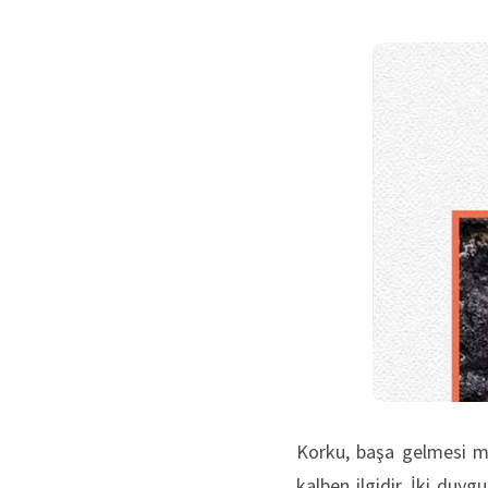
Korku, başa gelmesi mu
kalben ilgidir. İki duyg