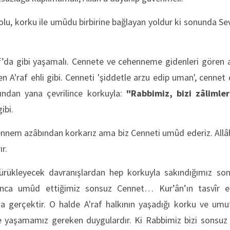
yolu, korku ile umûdu birbirine bağlayan yoldur ki sonunda 
f’da gibi yaşamalı. Cennete ve cehenneme gidenleri gören 
 A'raf ehli gibi. Cenneti 'şiddetle arzu edip uman', cenne
ından yana çevrilince korkuyla:
"Rabbimiz, bizi zâlimler
ibi.
ennem azâbından korkarız ama biz Cenneti umûd ederiz. Allâh’a
ır.
sürükleyecek davranışlardan hep korkuyla sakındığımız 
nca umûd ettiğimiz sonsuz Cennet… Kur’ân’ın tasvîr e
 gerçektir. O halde A'raf halkının yaşadığı korku ve umu
 yaşamamız gereken duygulardır. Ki Rabbimiz bizi sonsuz 