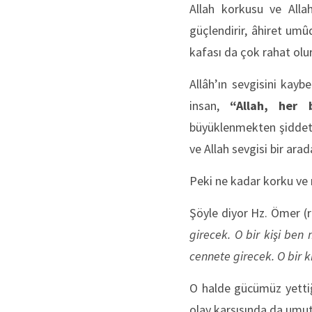
Allah korkusu ve Allah
güçlendirir, âhiret umû
kafası da çok rahat olur
Allâh’ın sevgisini kayb
insan,
“Allah, her 
büyüklenmekten şiddetl
ve Allah sevgisi bir arad
Peki ne kadar korku ve
Şöyle diyor Hz. Ömer (r
girecek. O bir kişi ben
cennete girecek. O bir k
O halde gücümüz yettiğ
olay karşısında da umut