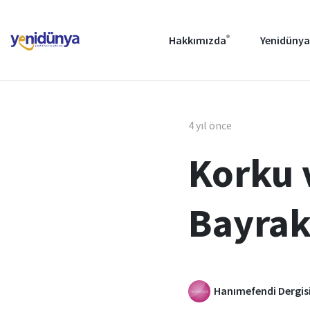
Hakkımızda
Yenidünya
4 yıl önce
Korku v
Bayrak
Hanımefendi Dergis