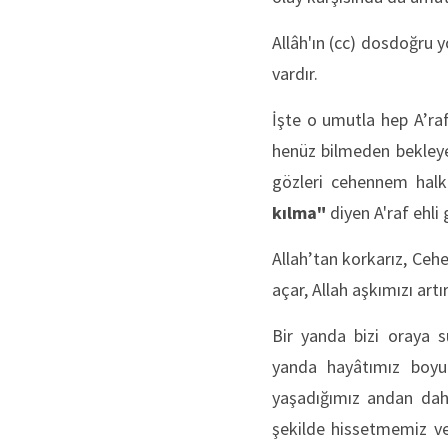
Allâh'ın (cc) dosdoğru 
vardır.
İşte o umutla hep A’ra
henüz bilmeden bekleyen
gözleri cehennem halk
kılma"
diyen A'raf ehli g
Allah’tan korkarız, Ceh
açar, Allah aşkımızı artır
Bir yanda bizi oraya 
yanda hayâtımız boyu
yaşadığımız andan daha
şekilde hissetmemiz ve