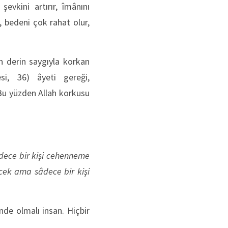
evkini artırır, îmânını
, bedeni çok rahat olur,
en derin saygıyla korkan
i, 36) âyeti gereği,
Bu yüzden Allah korkusu
dece bir kişi cehenneme
ecek ama sâdece bir kişi
de olmalı insan. Hiçbir