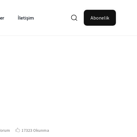
er
İletişim
Abonelik
Yorum
17323 Okunma