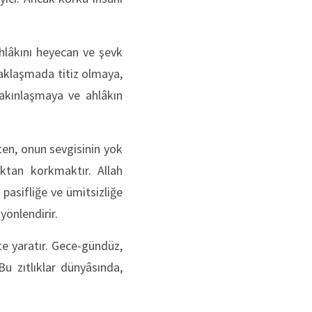
hlâkını heyecan ve şevk
yaklaşmada titiz olmaya,
yakınlaşmaya ve ahlâkın
ten, onun sevgisinin yok
ktan korkmaktır. Allah
pasifliğe ve ümitsizliğe
yönlendirir.
te yaratır. Gece-gündüz,
Bu zıtlıklar dünyâsında,