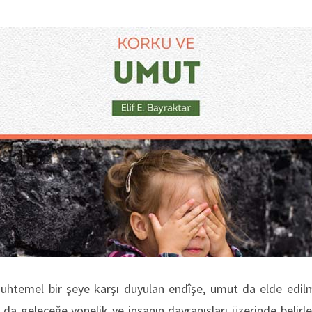
htemel bir şeye karşı duyulan endîşe, umut da elde edilm
u da geleceğe yönelik ve insanın davranışları üzerinde belirl