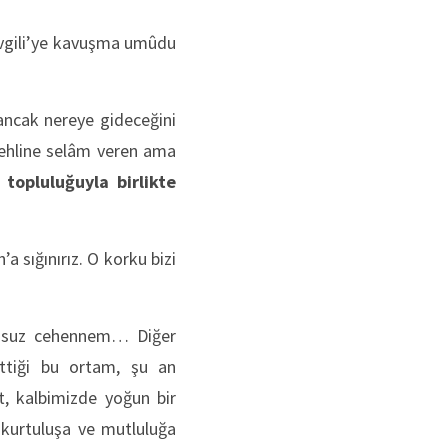
Sevgili’ye kavuşma umûdu
ancak nereye gideceğini
t ehline selâm veren ama
 topluluğuyla birlikte
 sığınırız. O korku bizi
sonsuz cehennem… Diğer
ttiği bu ortam, şu an
t, kalbimizde yoğun bir
kurtuluşa ve mutluluğa