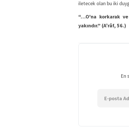
iletecek olan bu iki du
“…O'na korkarak ve 
yakındır.”
(A’râf, 56.)
En 