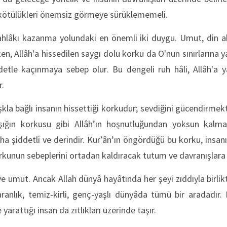
kötülükleri önemsiz görmeye sürüklememeli.
hlâkı kazanma yolundaki en önemli iki duygu. Umut, din a
en, Allâh'a hissedilen saygı dolu korku da O'nun sınırlarına 
ddetle kaçınmaya sebep olur. Bu dengeli ruh hâli, Allâh'a 
r.
aşkla bağlı insanın hissettiği korkudur; sevdiğini gücendirmek
ığın korkusu gibi Allâh’ın hoşnutluğundan yoksun kalma
a şiddetli ve derindir. Kur’ân’ın öngördüğü bu korku, insanı 
orkunun sebeplerini ortadan kaldıracak tutum ve davranışlara 
ve umut. Ancak Allah dünyâ hayâtında her şeyi zıddıyla birlik
aranlık, temiz-kirli, genç-yaşlı dünyâda tümü bir aradadır. 
 yarattığı insan da zıtlıkları üzerinde taşır.