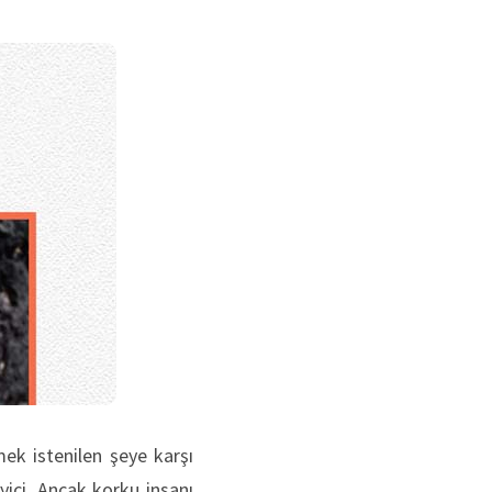
ek istenilen şeye karşı
eyici. Ancak korku insanı