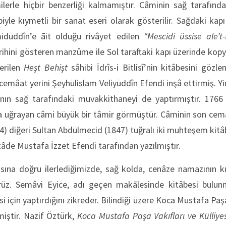
ilerle hiçbir benzerliği kalmamıştır. Câminin sağ tarafınd
biyle kıymetli bir sanat eseri olarak gösterilir. Sağdaki kap
düddîn’e āit olduğu rivâyet edilen
“Mescidi üssise ale’t
rihini gösteren manzûme ile Sol taraftaki kapı üzerinde kop
erilen
Heşt Behişt
sâhibi İdrîs-i Bitlisî’nin kitâbesini göz
cemâat yerini Şeyhülislam Veliyüddîn Efendi inşâ ettirmiş. Y
ının sağ tarafındaki muvakkithaneyi de yaptırmıştır. 176
uğrayan câmi büyük bir tâmir görmüştür. Câminin son cemâa
4) diğeri Sultan Abdülmecid (1847) tuğralı iki muhteşem kitâ
zâde Mustafa İzzet Efendi tarafından yazılmıştır.
sına doğru ilerlediğimizde, sağ kolda, cenâze namazının kıl
ürüz. Semâvi Eyice, adı geçen makālesinde kitâbesi bulu
 için yaptırdığını zikreder. Bilindiği üzere Koca Mustafa Paş
iştir. Nazif Öztürk,
Koca Mustafa Paşa Vakıfları ve Külliye