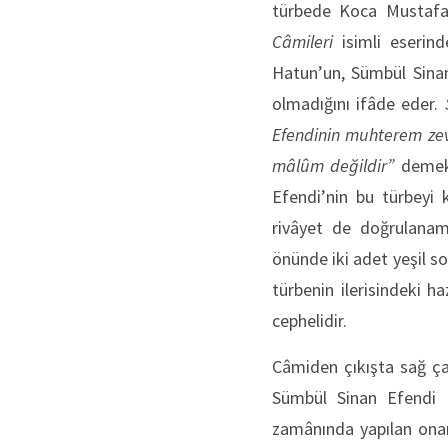
türbede Koca Mustafa 
Câmileri
isimli eserind
Hatun’un, Sümbül Sinan
olmadığını ifâde eder.
Efendinin muhterem zevc
mâlûm değildir”
demekt
Efendi’nin bu türbeyi 
rivâyet de doğrulanama
önünde iki adet yeşil 
türbenin ilerisindeki h
cephelidir.
Câmiden çıkışta sağ çap
Sümbül Sinan Efendi 
zamânında yapılan onar