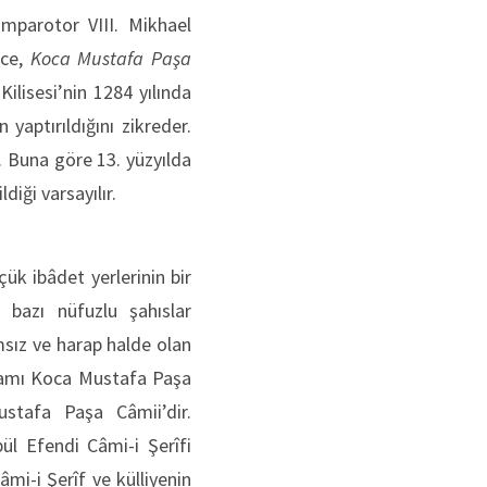
 İmparotor VIII. Mikhael
ice,
Koca Mustafa Paşa
ilisesi’nin 1284 yılında
yaptırıldığını zikreder.
. Buna göre 13. yüzyılda
iği varsayılır.
ük ibâdet yerlerinin bir
 bazı nüfuzlu şahıslar
msız ve harap halde olan
 âzamı Koca Mustafa Paşa
ustafa Paşa Câmii’dir.
ül Efendi Câmi-i Şerîfi
Câmi-i Şerîf ve külliyenin