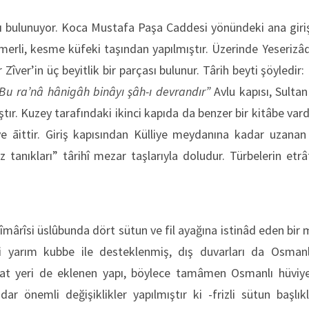
ısı bulunuyor. Koca Mustafa Paşa Caddesi yönündeki ana giri
emerli, kesme küfeki taşından yapılmıştır. Üzerinde Yeseriz
 Zîver’in üç beyitlik bir parçası bulunur. Târih beyti şöyledir:
 Bu ra’nâ hânigâh binâyı şâh-ı devrandır”
Avlu kapısı, Sult
ıştır. Kuzey tarafındaki ikinci kapıda da benzer bir kitâbe vard
e āittir. Giriş kapısından Külliye meydanına kadar uzanan 
 tanıkları” târihî mezar taşlarıyla doludur. Türbelerin et
îmârîsi üslûbunda dört sütun ve fil ayağına istinâd eden bir 
 yarım kubbe ile desteklenmiş, dış duvarları da Osman
âat yeri de eklenen yapı, böylece tamâmen Osmanlı hüviye
r önemli değişiklikler yapılmıştır ki -frizli sütun başlık