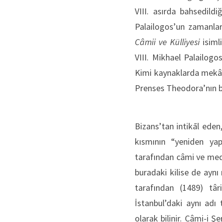
VIII. asırda bahsedildi
Palailogos’un zamanlar
Câmii ve Külliyesi
isiml
VIII. Mikhael Palailogo
Kimi kaynaklarda mekân 
Prenses Theodora’nın bu
Bizans’tan intikāl eden
kısmının “yeniden yap
tarafından câmi ve medr
buradaki kilise de aynı
tarafından (1489) târ
İstanbul’daki aynı adı
olarak bilinir. Câmi-i Şe