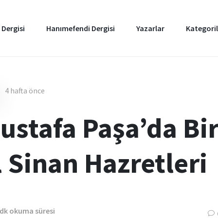
 Dergisi
Hanımefendi Dergisi
Yazarlar
Kategoril
4 hafta önce
stafa Paşa’da Bir
 Sinan Hazretleri
 dk okuma süresi