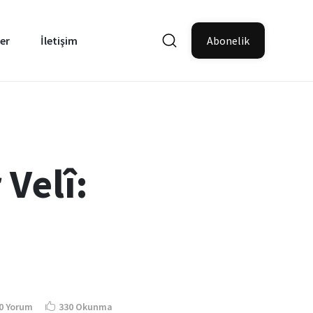
er
İletişim
Abonelik
 Velî:
0 Yorum
330 Okunma