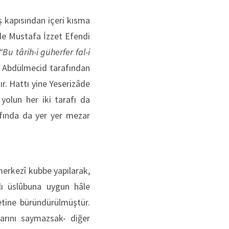
ş kapısından içeri kısma
âde Mustafa İzzet Efendi
“Bu târih-i güherfer fal-i
an Abdülmecid tarafından
ır. Hattı yine Yeserizâde
yolun her iki tarafı da
râfında da yer yer mezar
merkezî kubbe yapılarak,
lı üslûbuna uygun hâle
tine büründürülmüştür.
larını saymazsak- diğer