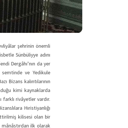
liyâlar şehrinin önemli
isbetle Sünbüliyye adını
endi Dergâhı’nın da yer
a semtinde ve Yedikule
zı Bizans kalıntılarının
olduğu kimi kaynaklarda
 farklı rivâyetler vardır.
anslılara Hıristiyanlığı
rilmiş kilisesi olan bir
u mânâstırdan ilk olarak