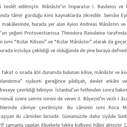
ği tesbît edilmiştir. Mânâstır’ın İmparator I. Basileios ve
ında tâmir gördüğü kimi kaynaklarda zikredilir. Semâvi Ey
i makālesinde, burada yer alan Ayios Andreas Mânâstırı ve K
s’un yeğeni Protovestiarissa Theodora Raouleina tarafından 
ismi “Kızlar Kilisesi” ve “Kızlar Mânâstırı” olarak da geçer
rada inzivâya çekildiği ve öldüğünde de yine buraya defnedild
, fakat o sırada âtıl durumda bulunan kilise, mânâstır ve küç
ılandırma” siyâseti gereğince pâdişah, devlet erkânı ve
eseye çevrildiği biliniyor. İstanbul’un fethinden sonra bakı
 minvâl üzere semte ismini de veren II. Bâyezid’in vezîr-i
ihlerinde câmiye çevrilmiştir. Bu câminin ismi Koca M
 taşıyan iki câmiden birisidir. Günümüzde daha ziyâde Sünb
rîf zamanla yapılan ilâvelerle tekke külliyesi hâlini almıştır. 