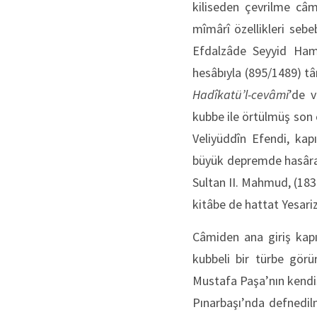
kiliseden çevrilme câm
mîmârî özellikleri sebe
Efdalzâde Seyyid Hami
hesâbıyla (895/1489) tâ
Hadîkatü’l-cevâmi
’de v
kubbe ile örtülmüş son 
Veliyüddîn Efendi, kap
büyük depremde hasâra 
Sultan II. Mahmud, (183
kitâbe de hattat Yesari
Câmiden ana giriş kapı
kubbeli bir türbe gör
Mustafa Paşa’nın kendisi
Pınarbaşı’nda defnedilm