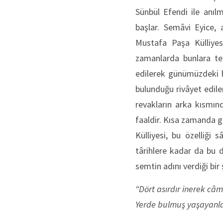
Sünbül Efendi ile anıl
başlar. Semâvi Eyice,
Mustafa Paşa Külliyes
zamanlarda bunlara te
edilerek günümüzdeki hâ
bulunduğu rivâyet edil
revakların arka kısmı
faaldir. Kısa zamanda ge
Külliyesi, bu özelliği
târihlere kadar da bu 
semtin adını verdiği bir
“Dört asırdır inerek câm
Yerde bulmuş yaşayanlar