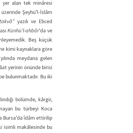
a yer alan tek minâresi
ı üzerinde Şeyhü’l-İslâm
-takvâ”
yazılı ve Ebced
yası
Künhü’l-ahbâr
’da ve
lemleyemedik. Beş küçük
ine kimi kaynaklara göre
6 yılında meydana gelen
t yerinin önünde birisi
be bulunmaktadır. Bu iki
ındığı bölümde, kârgir,
nmayan bu türbeyi Koca
a Bursa’da îdâm ettirilip
si
isimli makālesinde bu