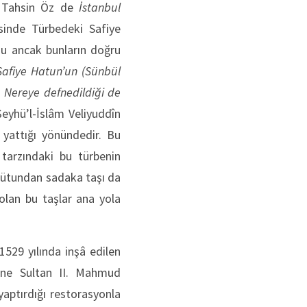
. Tahsin Öz de
İstanbul
sinde Türbedeki Safiye
nu ancak bunların doğru
 Safiye Hatun’un (Sünbül
. Nereye defnedildiği de
yhü’l-İslâm Veliyuddîn
 yattığı yönündedir. Bu
 tarzındaki bu türbenin
sütundan sadaka taşı da
 olan bu taşlar ana yola
1529 yılında inşâ edilen
üne Sultan II. Mahmud
aptırdığı restorasyonla