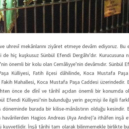
 ve uhrevî mekânlarını ziyâret etmeye devâm ediyoruz. Bu ev
si de hiç kuşkusuz Sünbül Efendi Dergâhı’dır. Kurucusuna n
’nin önemli bir kolu olan Cemâliyye’nin devâmıdır.
Sünbül Ef
aşa Külliyesi, Fatih ilçesi dâhilinde, Koca Mustafa Paş
Ali Fakih Mahallesi, Koca Mustafa Paşa Caddesi üzerindedir. Ba
tihten önce de dînî ve târihî açıdan önemli bir konumda 
l Efendi Külliyesi’nin bulunduğu yerin geçmişi ile ilgili farklı
döneminde burada bir kilise-mânâstırın olduğu kesindir. Biz
n havârilerden Hagios Andreas (Aya Andre)’a ithâfen inşâ etti
kuvvetlidir. İnşâ târihi tam olarak bilinmemekle birlikte b