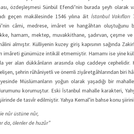
ması, özdeşleşmesi Sünbül Efendi’nin burada şeyh olarak 
 adı geçen makālesinde 1546 yılına āit
İstanbul Vakıfları 
i’nin câmi, medrese, imâret ve hangâhtan oluştuğunu bel
kke, hamam, mektep, muvakkithane, şadırvan, çeşme ve tü
lini almıştır. Külliyenin kuzey giriş kapısının sağında Zaki
en imâreti günümüze intikāl etmemiştir. Hamamı ise yine kül
nda yer alan dükkânların arasında olup caddeye cephelid
lişen, şehrin rûhâniyetli ve önemli ziyâretgâhlarından biri h
 sâyesinde Müslümanların yoğun olarak yaşadığı bir mahal
durumunu korumuştur. Eski İstanbul mahalle karakteri, Yah
 şiirinde de tasvîr edilmiştir. Yahya Kemal’in bahse konu şiirin
ie nûr üstüne nûr,
 da, ölenler de huzûr”