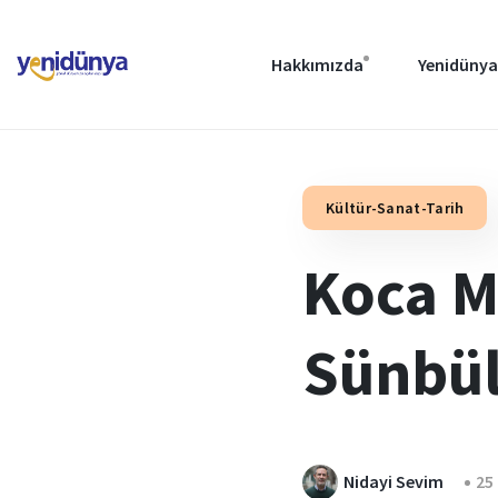
Hakkımızda
Yenidünya
Kültür-Sanat-Tarih
Koca Mu
Sünbül
Nidayi Sevim
25