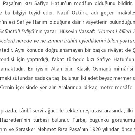
Paşa’nın kızı Safiye Hatun’un medfun olduğunu bildirir
e bu bilgiyi teyid eder. Nazif Öztürk, adı geçen makāle
’ın eşi Safiye Hanım olduğuna dâir rivâyetlerin bulunduğu
Sefînetü’l-Evliyâ
’nın yazarı Hüseyin Vassaf:
“Harem-i âlîleri
eleri) nerede ve ne zaman irtihâl eylediklerini bilen yoktur
edir. Aynı konuda doğrulanamayan bir başka rivâyet de Şe
kendisi için yaptırdığı, fakat türbede kızı Safiye Hatun’un
maktadır. En iyisini Allah bilir. Klasik Osmanlı mîmârîsi
somaki sütundan sadaka taşı bulunur. İki adet beyaz mermer 
azîrenin içerisinde yer alır. Aralarında birkaç metre mesâfe
razda, târihî servi ağacı ile tekke meşrutası arasında, ilki 
Hazretleri’nin türbesi bulunur. Türbe, bugünkü görünüm
ım ve Serasker Mehmet Rıza Paşa’nın 1920 yılından önce y