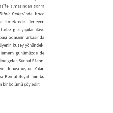
vazîfe almasından sonra
Tahrir Defteri
’nde Koca
irtmektedir. İlerleyen
rbe gibi yapılar ilâve
rbaşı odasının arkasında
liyenin kuzey yönündeki
ir. Hamam günümüzde de
âline gelen Sünbül Efendi
leye dönüşmüştür. Yakın
ya Kemal Beyatlı’nın bu
in bir bölümü şöyledir: