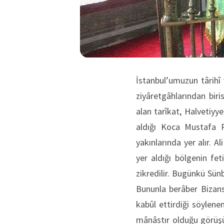
İstanbul’umuzun târihî
ziyâretgâhlarından biri
alan tarîkat,
Halvetiyye
aldığı Koca Mustafa P
yakınlarında yer alır. 
yer aldığı bölgenin fe
zikredilir. Bugünkü Sünbü
Bununla berâber Bizans 
kabûl ettirdiği söylene
mânâstır olduğu görüşü 