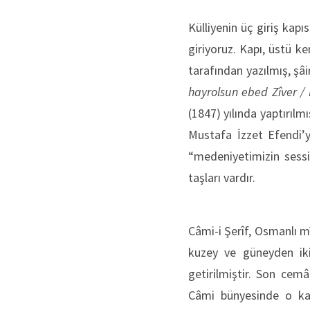
Külliyenin üç giriş kap
giriyoruz. Kapı, üstü k
tarafından yazılmış, şâir
hayrolsun ebed Zîver /
(1847) yılında yaptırılm
Mustafa İzzet Efendi’y
“medeniyetimizin sessiz
taşları vardır.
Câmi-i Şerîf, Osmanlı m
kuzey ve güneyden iki
getirilmiştir. Son cem
Câmi bünyesinde o kada