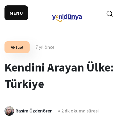
MENU
7 yıl önce
Aktüel
Kendini Arayan Ülke:
Türkiye
Rasim Özdenören
2 dk okuma süresi