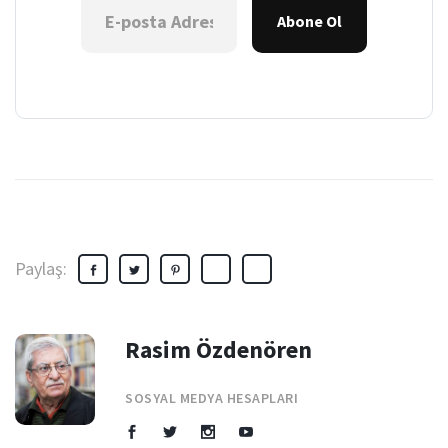
Abone Ol
Paylaş:
Rasim Özdenören
SOSYAL MEDYA HESAPLARI