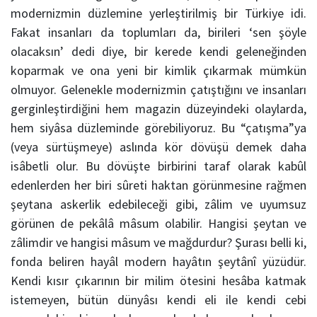
modernizmin düzlemine yerleştirilmiş bir Türkiye idi.
Fakat insanları da toplumları da, birileri ‘sen şöyle
olacaksın’ dedi diye, bir kerede kendi geleneğinden
koparmak ve ona yeni bir kimlik çıkarmak mümkün
olmuyor. Gelenekle modernizmin çatıştığını ve insanları
gerginleştirdiğini hem magazin düzeyindeki olaylarda,
hem siyâsa düzleminde görebiliyoruz. Bu “çatışma”ya
(veya sürtüşmeye) aslında kör dövüşü demek daha
isâbetli olur. Bu dövüşte birbirini taraf olarak kabûl
edenlerden her biri sûreti haktan görünmesine rağmen
şeytana askerlik edebileceği gibi, zâlim ve uyumsuz
görünen de pekâlâ mâsum olabilir. Hangisi şeytan ve
zâlimdir ve hangisi mâsum ve mağdurdur? Şurası belli ki,
fonda beliren hayâl modern hayâtın şeytânî yüzüdür.
Kendi kısır çıkarının bir milim ötesini hesâba katmak
istemeyen, bütün dünyâsı kendi eli ile kendi cebi