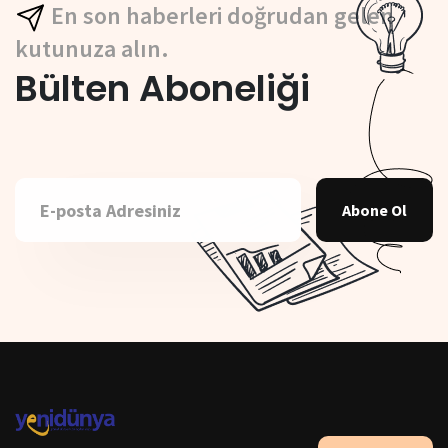
En son haberleri doğrudan gelen
kutunuza alın.
Bülten Aboneliği
Abone Ol