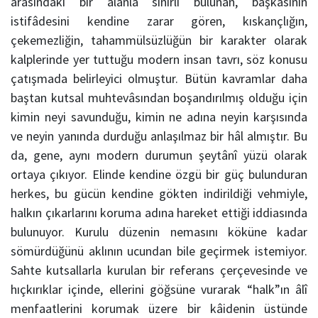
arasındaki bir alanla sınırlı bulunan, başkasının
istifâdesini kendine zarar gören, kıskançlığın,
çekemezliğin, tahammülsüzlüğün bir karakter olarak
kalplerinde yer tuttuğu modern insan tavrı, söz konusu
çatışmada belirleyici olmuştur. Bütün kavramlar daha
baştan kutsal muhtevâsından boşandırılmış olduğu için
kimin neyi savunduğu, kimin ne adına neyin karşısında
ve neyin yanında durduğu anlaşılmaz bir hâl almıştır. Bu
da, gene, aynı modern durumun şeytânî yüzü olarak
ortaya çıkıyor. Elinde kendine özgü bir güç bulunduran
herkes, bu gücün kendine gökten indirildiği vehmiyle,
halkın çıkarlarını koruma adına hareket ettiği iddiasında
bulunuyor. Kurulu düzenin nemasını köküne kadar
sömürdüğünü aklının ucundan bile geçirmek istemiyor.
Sahte kutsallarla kurulan bir referans çerçevesinde ve
hıçkırıklar içinde, ellerini göğsüne vurarak “halk”ın âlî
menfaatlerini korumak üzere bir kâidenin üstünde