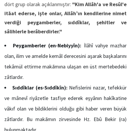
dört grup olarak açıklanmıştır:
"Kim Allâh'a ve Resûl'e
itāat ederse, işte onlar, Allâh’ın kendilerine nimet
verdiği peygamberler, sıddîklar, şehitler ve
sâlihlerle berâberdirler."
Peygamberler (en-Nebiyyîn):
İlâhî vahye mazhar
olan, ilim ve amelde kemâl derecesini aşarak başkalarını
tekâmül ettirme makāmına ulaşan en üst mertebedeki
zâtlardır.
Sıddîklar (es-Sıddîkîn):
Nefislerini nazar, tefekkür
ve mânevî riyâzetle tasfiye ederek eşyânın hakîkatine
vâkıf olan ve bildiklerini olduğu gibi haber veren büyük
zâtlardır. Bu makāmın zirvesinde Hz. Ebû Bekir (ra)
bulunmaktadır.