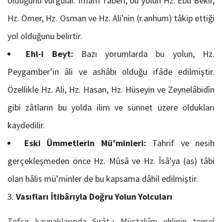
olduğunu vurgular. İmam Taberî, bu yolun Hz. Ebû Bekir,
Hz. Ömer, Hz. Osman ve Hz. Ali'nin (r.anhum) tâkip ettiği
yol olduğunu belirtir.
Ehl-i Beyt:
Bazı yorumlarda bu yolun, Hz.
Peygamber’in âli ve ashâbı olduğu ifâde edilmiştir.
Özellikle Hz. Ali, Hz. Hasan, Hz. Hüseyin ve Zeynelâbidîn
gibi zâtların bu yolda ilim ve sünnet üzere oldukları
kaydedilir.
Eski Ümmetlerin Mü’minleri:
Tahrif ve nesih
gerçekleşmeden önce Hz. Mûsâ ve Hz. Îsâ'ya (as) tâbi
olan hâlis mü’minler de bu kapsama dâhil edilmiştir.
Vasıfları İtibârıyla Doğru Yolun Yolcuları
Tefsir kaynaklarında Sırât-ı Müstakîm ehlinin temel