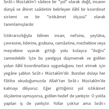
Sırât-ı Müstakîm'i sâdece bir "yol" olarak değil, insanın
dünyâ ve âhiret saâdetini belirleyen ilâhî bir koordinat
sistemi ve bir "istikāmet ölçüsü" olarak
tanımlamışlardır.
İstikrarsızlığıyla bilinen insan; nefsine, şeytāna,
çevresine, liderine, grubuna, cemâatine, mezhebine veya
meşrebine uyarak gittiği yolu kolayca "doğru"
zannedebilir. İşte bu yanılgıya düşmemek ve gidilen
yolun ilâhî koordinatlara uygunluğunu test etmek için
yegâne şablon Sırât-ı Müstakîm'dir. Bundan dolayı her
Fâtiha okuduğumuzda Allah'tan Sırât-ı Müstakîm'de
kalmayı diliyoruz. Eğer gittiğimiz yol istikāmet
ölçülerine uymuyorsa, gidilen hedef de yanlıştır. O yolda
yapılan iş de yanlıştır. Yollar çoktur ama Sırât-ı