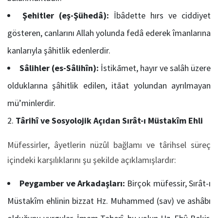
Şehitler (eş-Şühedâ):
İbâdette hırs ve ciddiyet
gösteren, canlarını Allah yolunda fedâ ederek îmanlarına
kanlarıyla şâhitlik edenlerdir.
Sâlihler (es-Sâlihîn):
İstikāmet, hayır ve salâh üzere
olduklarına şâhitlik edilen, itāat yolundan ayrılmayan
mü’minlerdir.
Târihî ve Sosyolojik Açıdan Sırât-ı Müstakîm Ehli
Müfessirler, âyetlerin nüzûl bağlamı ve târihsel süreç
içindeki karşılıklarını şu şekilde açıklamışlardır:
Peygamber ve Arkadaşları:
Birçok müfessir, Sırât-ı
Müstakîm ehlinin bizzat Hz. Muhammed (sav) ve ashâbı