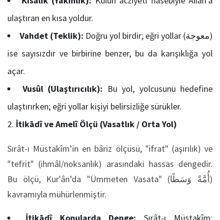
Kısalık (Yakınlık):
Kulun acziyeti hasebiyle Allâh’a
ulaştıran en kısa yoldur.
Vahdet (Teklik):
Doğru yol birdir; eğri yollar (معوجة)
ise sayısızdır ve birbirine benzer, bu da karışıklığa yol
açar.
Vusûl (Ulaştırıcılık):
Bu yol, yolcusunu hedefine
ulaştırırken; eğri yollar kişiyi belirsizliğe sürükler.
İtikādî ve Amelî Ölçü (Vasatlık / Orta Yol)
Sırât-ı Müstakîm’in en bâriz ölçüsü, "ifrat" (aşırılık) ve
"tefrit" (ihmâl/noksanlık) arasındaki hassas dengedir.
Bu ölçü, Kur'ân’da "Ümmeten Vasata" (أُمَّةً وَسَطًا)
kavramıyla mühürlenmiştir.
İtikādî Konularda Denge:
Sırât-ı Müstakîm;