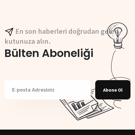
En son haberleri doğrudan gelen
kutunuza alın.
Bülten Aboneliği
Abone Ol