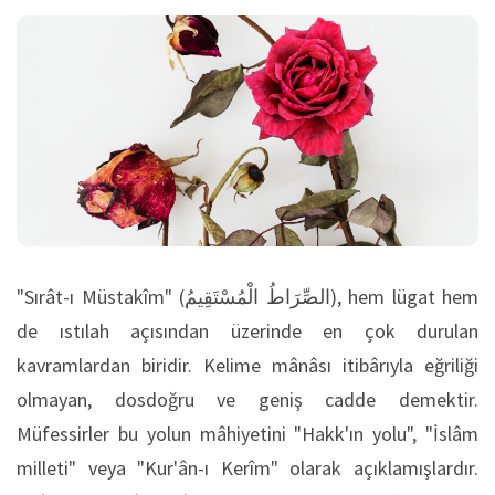
"Sırât-ı Müstakîm" (الصِّرَاطُ الْمُسْتَقِيمُ), hem lügat hem
de ıstılah açısından üzerinde en çok durulan
kavramlardan biridir. Kelime mânâsı itibârıyla eğriliği
olmayan, dosdoğru ve geniş cadde demektir.
Müfessirler bu yolun mâhiyetini "Hakk'ın yolu", "İslâm
milleti" veya "Kur'ân-ı Kerîm" olarak açıklamışlardır.