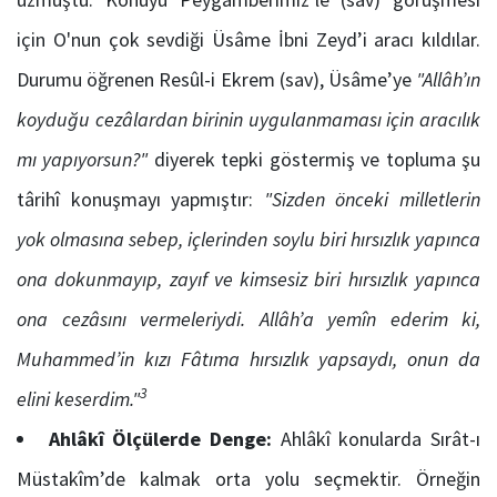
için O'nun çok sevdiği Üsâme İbni Zeyd’i aracı kıldılar.
Durumu öğrenen Resûl-i Ekrem (sav), Üsâme’ye
"Allâh’ın
koyduğu cezâlardan birinin uygulanmaması için aracılık
mı yapıyorsun?"
diyerek tepki göstermiş ve topluma şu
târihî konuşmayı yapmıştır:
"Sizden önceki milletlerin
yok olmasına sebep, içlerinden soylu biri hırsızlık yapınca
ona dokunmayıp, zayıf ve kimsesiz biri hırsızlık yapınca
ona cezâsını vermeleriydi. Allâh’a yemîn ederim ki,
Muhammed’in kızı Fâtıma hırsızlık yapsaydı, onun da
3
elini keserdim."
Ahlâkî Ölçülerde Denge:
Ahlâkî konularda Sırât-ı
Müstakîm’de kalmak orta yolu seçmektir. Örneğin