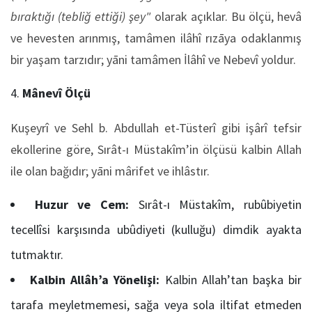
bıraktığı (tebliğ ettiği) şey"
olarak açıklar. Bu ölçü, hevâ
ve hevesten arınmış, tamâmen ilâhî rızāya odaklanmış
bir yaşam tarzıdır; yāni tamâmen İlâhî ve Nebevî yoldur.
Mânevî Ölçü
Kuşeyrî ve Sehl b. Abdullah et-Tüsterî gibi işârî tefsir
ekollerine göre, Sırât-ı Müstakîm’in ölçüsü kalbin Allah
ile olan bağıdır; yāni mârifet ve ihlâstır.
Huzur ve Cem:
Sırât-ı Müstakîm, rubûbiyetin
tecellîsi karşısında ubûdiyeti (kulluğu) dimdik ayakta
tutmaktır.
Kalbin Allâh’a Yönelişi:
Kalbin Allah’tan başka bir
tarafa meyletmemesi, sağa veya sola iltifat etmeden