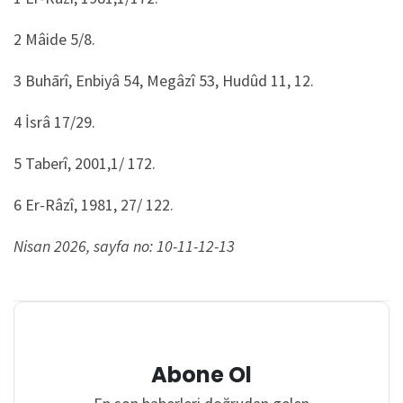
2 Mâide 5/8.
3 Buhārî, Enbiyâ 54, Megâzî 53, Hudûd 11, 12.
4 İsrâ 17/29.
5 Taberî, 2001,1/ 172.
6 Er-Râzî, 1981, 27/ 122.
Nisan 2026, sayfa no: 10-11-12-13
Abone Ol