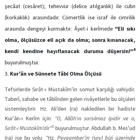
şecâat (cesâret); tehevvür (delice atılganlık) ile cübn
(korkaklık) arasındadır. Cömertlik ise israf ile cimrilik
arasında dengeyi kurmaktır. Âyet-i kerîmede
"Eli sıkı
olma, ölçüsüzce eli açık da olma; sonra kınanacak,
4
kendi kendine hayıflanacak duruma düşersin!"
buyurulmuştur.
Kur’ân ve Sünnete Tâbi Olma Ölçüsü
Tefsirlerde Sırât-ı Müstakîm’in somut karşılığı vahiydir.
Taberî, sahabe ve tâbiînden gelen rivâyetlerle bu ölçüleri
sistemleştirir. Hz. Ali'den (ra) nakledilen bir hadiste
Kur'ân-ı Kerîm için:
"O, Allâh'ın sarsılmaz ipidir ve o,
5
Sırât-ı Müstakîm’dir"
buyurulmuştur. Abdullah b. Mes’ud
(ra) ise bu yolu:
"Hz. Peygamber’in (sav) bizi üzerinde