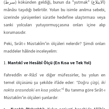
(سرط) kökünden geldiği, bunun da "yutmak" (الابتلاع)
mânâsı taşıdığı belirtilir. Yolun bu isimle anılma sebebi,
üzerinde yürüyenleri süratle hedefine ulaştırması veya
sanki yolcuları yutuyormuşçasına onları içine alıp
korumasıdır.
Peki, Sırât-ı Müstakîm’in ölçüleri nelerdir? Şimdi onları
maddeler hâlinde inceleyelim:
Mantıkî ve Hesâbî Ölçü (En Kısa ve Tek Yol)
Fahreddîn er-Râzî ve diğer müfessirler, bu yolun en
temel ölçüsünü şu şekilde ifâde eder:
“Doğru çizgi, iki
1
nokta arasındaki en kısa yoldur.”
Bu tanıma göre Sırât-ı
Müstakîm’in ölçüleri şunlardır: