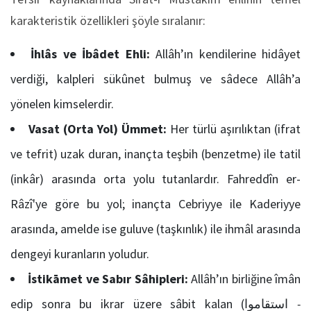
karakteristik özellikleri şöyle sıralanır:
İhlâs ve İbâdet Ehli:
Allâh’ın kendilerine hidâyet
verdiği, kalpleri sükûnet bulmuş ve sâdece Allâh’a
yönelen kimselerdir.
Vasat (Orta Yol) Ümmet:
Her türlü aşırılıktan (ifrat
ve tefrit) uzak duran, inançta teşbih (benzetme) ile tatil
(inkâr) arasında orta yolu tutanlardır. Fahreddîn er-
Râzî'ye göre bu yol; inançta Cebriyye ile Kaderiyye
arasında, amelde ise guluve (taşkınlık) ile ihmâl arasında
dengeyi kuranların yoludur.
İstikāmet ve Sabır Sâhipleri:
Allâh’ın birliğine îmân
edip sonra bu ikrar üzere sâbit kalan (استقاموا
-