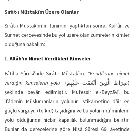
Sırât-ı Müstakîm Üzere Olanlar
Sırât-ı Müstakîm’in tanımını yaptıktan sonra, Kur’ân ve
Sünnet çerçevesinde bu yol üzere olan zümrelerin kimler
olduğuna bakalım:
Allâh'ın Nimet Verdikleri Kimseler
Fâtiha Sûresi'nde Sırât-ı Müstakîm,
"Kendilerine nimet
verdiğin kimselerin yolu"
(صِرَاطَ الَّذِينَ أَنْعَمْتَ عَلَيْهِمْ)
şeklinde beyân edilmiştir. Müfessir el-Beyzāvî, bu
ifâdenin Müslümanların yolunun istikāmetine dâir en
güçlü vurguyu (te’kid) taşıdığını ve bu yolun mü’minlerin
yolu olduğunda hiçbir kapalılık bulunmadığını belirtir.
Bunlar da derecelerine göre Nisâ Sûresi 69. âyetinde