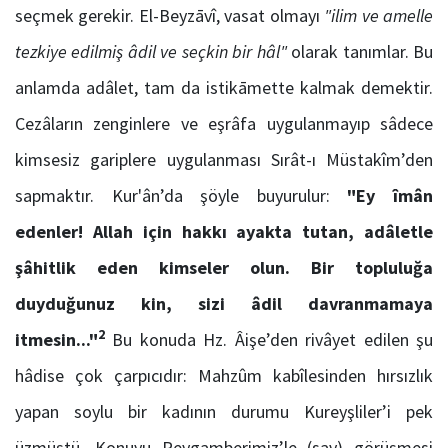
seçmek gerekir. El-Beyzāvî, vasat olmayı
"ilim ve amelle
tezkiye edilmiş âdil ve seçkin bir hâl"
olarak tanımlar. Bu
anlamda adâlet, tam da istikāmette kalmak demektir.
Cezâların zenginlere ve eşrâfa uygulanmayıp sâdece
kimsesiz gariplere uygulanması Sırât-ı Müstakîm’den
sapmaktır. Kur'ân’da şöyle buyurulur:
"Ey îmân
edenler! Allah için hakkı ayakta tutan, adâletle
şâhitlik eden kimseler olun. Bir topluluğa
duyduğunuz kin, sizi âdil davranmamaya
2
itmesin..."
Bu konuda Hz. Âişe’den rivâyet edilen şu
hâdise çok çarpıcıdır: Mahzûm kabîlesinden hırsızlık
yapan soylu bir kadının durumu Kureyşliler’i pek
üzmüştü. Konuyu Peygamberimiz’le (sav) görüşmesi