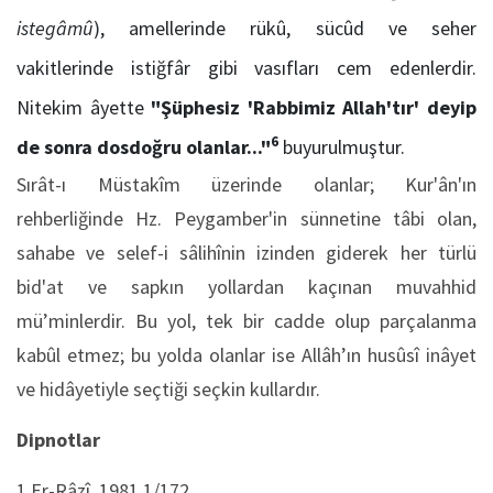
istegâmû
), amellerinde rükû, sücûd ve seher
vakitlerinde istiğfâr gibi vasıfları cem edenlerdir.
Nitekim âyette
"Şüphesiz 'Rabbimiz Allah'tır' deyip
6
de sonra dosdoğru olanlar..."
buyurulmuştur.
Sırât-ı Müstakîm üzerinde olanlar; Kur'ân'ın
rehberliğinde Hz. Peygamber'in sünnetine tâbi olan,
sahabe ve selef-i sâlihînin izinden giderek her türlü
bid'at ve sapkın yollardan kaçınan muvahhid
mü’minlerdir. Bu yol, tek bir cadde olup parçalanma
kabûl etmez; bu yolda olanlar ise Allâh’ın husûsî inâyet
ve hidâyetiyle seçtiği seçkin kullardır.
Dipnotlar
1 Er-Râzî, 1981,1/172.