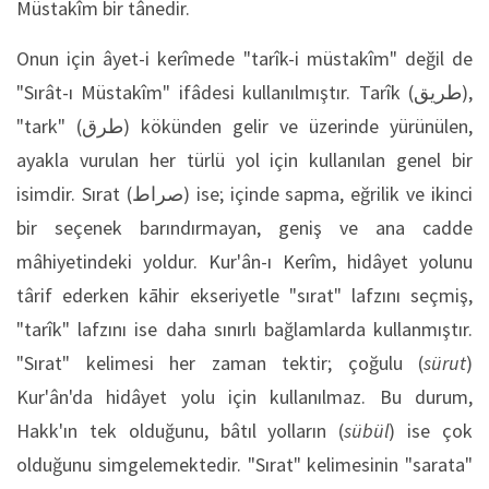
Müstakîm bir tânedir.
Onun için âyet-i kerîmede "tarîk-i müstakîm" değil de
"Sırât-ı Müstakîm" ifâdesi kullanılmıştır. Tarîk (طريق),
"tark" (طرق) kökünden gelir ve üzerinde yürünülen,
ayakla vurulan her türlü yol için kullanılan genel bir
isimdir. Sırat (صراط) ise; içinde sapma, eğrilik ve ikinci
bir seçenek barındırmayan, geniş ve ana cadde
mâhiyetindeki yoldur. Kur'ân-ı Kerîm, hidâyet yolunu
târif ederken kāhir ekseriyetle "sırat" lafzını seçmiş,
"tarîk" lafzını ise daha sınırlı bağlamlarda kullanmıştır.
"Sırat" kelimesi her zaman tektir; çoğulu (
sürut
)
Kur'ân'da hidâyet yolu için kullanılmaz. Bu durum,
Hakk'ın tek olduğunu, bâtıl yolların (
sübül
) ise çok
olduğunu simgelemektedir. "Sırat" kelimesinin "sarata"