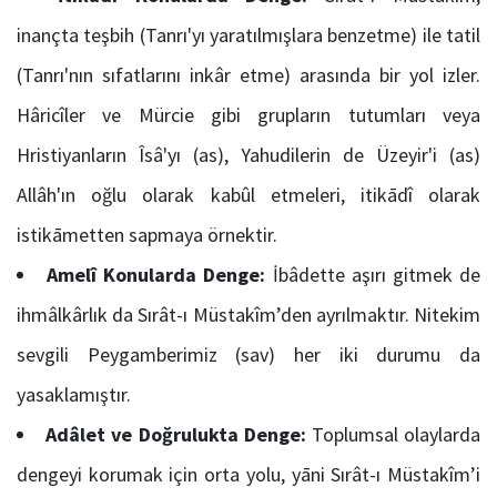
inançta teşbih (Tanrı'yı yaratılmışlara benzetme) ile tatil
(Tanrı'nın sıfatlarını inkâr etme) arasında bir yol izler.
Hâricîler ve Mürcie gibi grupların tutumları veya
Hristiyanların Îsâ'yı (as), Yahudilerin de Üzeyir'i (as)
Allâh'ın oğlu olarak kabûl etmeleri, itikādî olarak
istikāmetten sapmaya örnektir.
Amelî Konularda Denge:
İbâdette aşırı gitmek de
ihmâlkârlık da Sırât-ı Müstakîm’den ayrılmaktır. Nitekim
sevgili Peygamberimiz (sav) her iki durumu da
yasaklamıştır.
Adâlet ve Doğrulukta Denge:
Toplumsal olaylarda
dengeyi korumak için orta yolu, yāni Sırât-ı Müstakîm’i