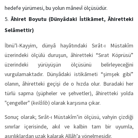
hedefe yürümesi, bu yolun mânevî ölçüsüdür.
Âhiret Boyutu (Dünyâdaki İstikāmet, Âhiretteki
Selâmettir)
İbnü’l-Kayyim, dünyâ hayâtındaki Sırât-ı Müstakîm
üzerindeki ölçülü duruşun, âhiretteki “Sırat Köprüsü”
üzerindeki yürüyüşün ölçüsünü belirleyeceğini
vurgulamaktadır. Dünyâdaki istikāmeti “şimşek gibi”
olanın, âhiretteki geçişi de o hızda olur. Buradaki her
türlü sapma (şüpheler ve şehvetler), âhiretteki yolda
"çengeller" (
kelâlib
) olarak karşısına çıkar.
Sonuç olarak; Sırât-ı Müstakîm’in ölçüsü, vahyin çizdiği
sınırlar içerisinde, akıl ve kalbin tam bir uyumla,
aşırılıklardan uzak kalarak Allâh’a yönelmesidir.