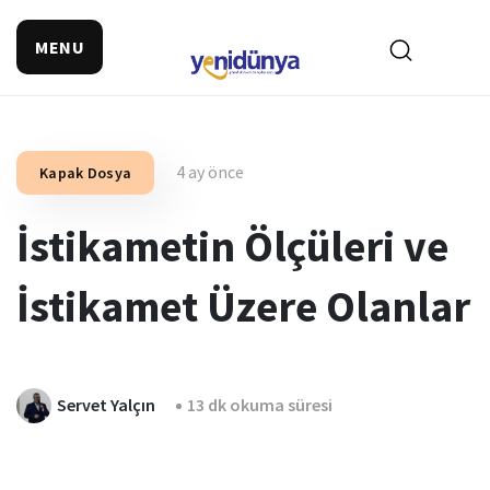
MENU
4 ay önce
Kapak Dosya
İstikametin Ölçüleri ve
İstikamet Üzere Olanlar
Servet Yalçın
13 dk okuma süresi