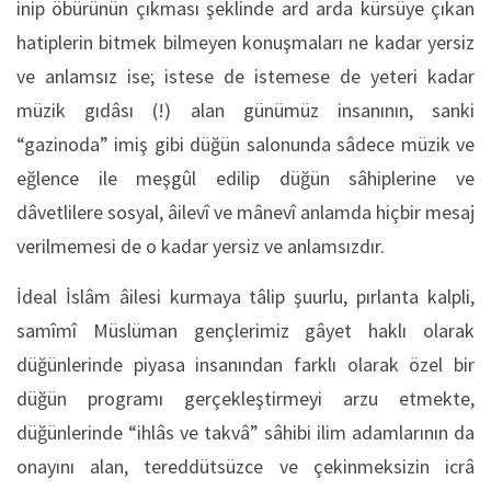
inip öbürünün çıkması şeklinde ard arda kürsüye çıkan
hatiplerin bitmek bilmeyen konuşmaları ne kadar yersiz
ve anlamsız ise; istese de istemese de yeteri kadar
müzik gıdâsı (!) alan günümüz insanının, sanki
“gazinoda” imiş gibi düğün salonunda sâdece müzik ve
eğlence ile meşgûl edilip düğün sâhiplerine ve
dâvetlilere sosyal, âilevî ve mânevî anlamda hiçbir mesaj
verilmemesi de o kadar yersiz ve anlamsızdır.
İdeal İslâm âilesi kurmaya tâlip şuurlu, pırlanta kalpli,
samîmî Müslüman gençlerimiz gâyet haklı olarak
düğünlerinde piyasa insanından farklı olarak özel bir
düğün programı gerçekleştirmeyi arzu etmekte,
düğünlerinde “ihlâs ve takvâ” sâhibi ilim adamlarının da
onayını alan, tereddütsüzce ve çekinmeksizin icrâ