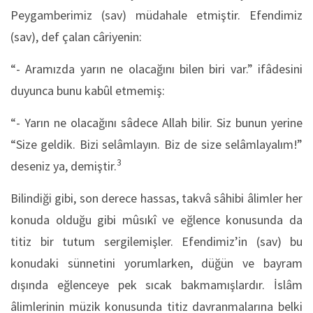
Peygamberimiz (sav) müdahale etmiştir. Efendimiz
(sav), def çalan câriyenin:
“- Aramızda yarın ne olacağını bilen biri var.” ifâdesini
duyunca bunu kabûl etmemiş:
“- Yarın ne olacağını sâdece Allah bilir. Siz bunun yerine
“Size geldik. Bizi selâmlayın. Biz de size selâmlayalım!”
3
deseniz ya, demiştir.
Bilindiği gibi, son derece hassas, takvâ sâhibi âlimler her
konuda olduğu gibi mûsıkî ve eğlence konusunda da
titiz bir tutum sergilemişler. Efendimiz’in (sav) bu
konudaki sünnetini yorumlarken, düğün ve bayram
dışında eğlenceye pek sıcak bakmamışlardır. İslâm
âlimlerinin müzik konusunda titiz davranmalarına belki