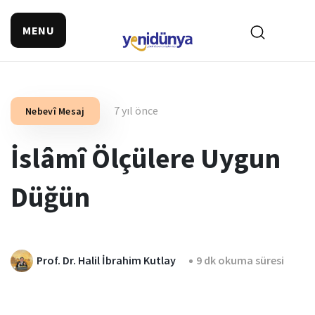
MENU
7 yıl önce
Nebevî Mesaj
İslâmî Ölçülere Uygun
Düğün
Prof. Dr. Halil İbrahim Kutlay
9 dk okuma süresi