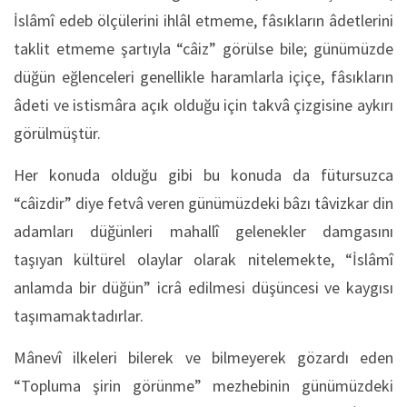
İslâmî edeb ölçülerini ihlâl etmeme, fâsıkların âdetlerini
taklit etmeme şartıyla “câiz” görülse bile; günümüzde
düğün eğlenceleri genellikle haramlarla içiçe, fâsıkların
âdeti ve istismâra açık olduğu için takvâ çizgisine aykırı
görülmüştür.
Her konuda olduğu gibi bu konuda da fütursuzca
“câizdir” diye fetvâ veren günümüzdeki bâzı tâvizkar din
adamları düğünleri mahallî gelenekler damgasını
taşıyan kültürel olaylar olarak nitelemekte, “İslâmî
anlamda bir düğün” icrâ edilmesi düşüncesi ve kaygısı
taşımamaktadırlar.
Mânevî ilkeleri bilerek ve bilmeyerek gözardı eden
“Topluma şirin görünme” mezhebinin günümüzdeki