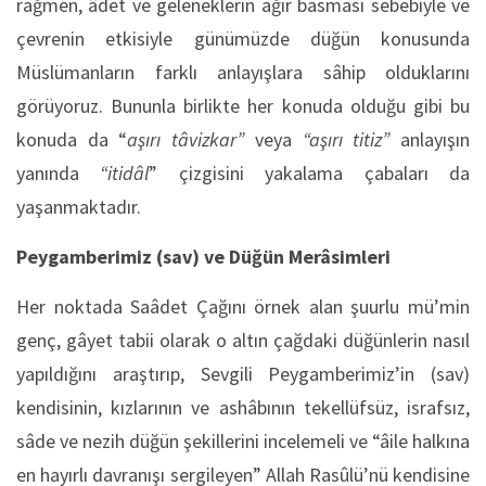
rağmen, âdet ve geleneklerin ağır basması sebebiyle ve
çevrenin etkisiyle günümüzde düğün konusunda
Müslümanların farklı anlayışlara sâhip olduklarını
görüyoruz. Bununla birlikte her konuda olduğu gibi bu
konuda da “
aşırı tâvizkar”
veya
“aşırı titiz”
anlayışın
yanında
“itidâl
” çizgisini yakalama çabaları da
yaşanmaktadır.
Peygamberimiz (sav) ve Düğün Merâsimleri
Her noktada Saâdet Çağını örnek alan şuurlu mü’min
genç, gâyet tabii olarak o altın çağdaki düğünlerin nasıl
yapıldığını araştırıp, Sevgili Peygamberimiz’in (sav)
kendisinin, kızlarının ve ashâbının tekellüfsüz, israfsız,
sâde ve nezih düğün şekillerini incelemeli ve “âile halkına
en hayırlı davranışı sergileyen” Allah Rasûlü’nü kendisine