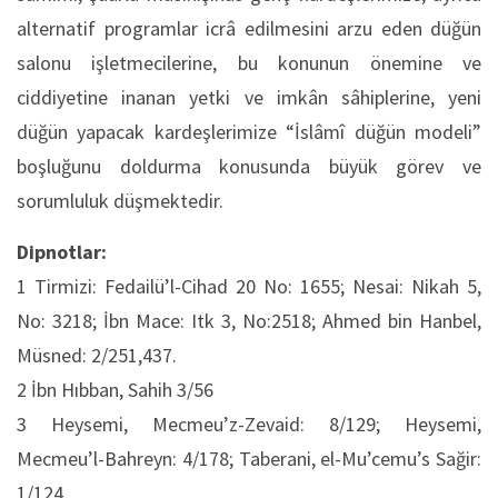
alternatif programlar icrâ edilmesini arzu eden düğün
salonu işletmecilerine, bu konunun önemine ve
ciddiyetine inanan yetki ve imkân sâhiplerine, yeni
düğün yapacak kardeşlerimize “İslâmî düğün modeli”
boşluğunu doldurma konusunda büyük görev ve
sorumluluk düşmektedir.
Dipnotlar:
1 Tirmizi: Fedailü’l-Cihad 20 No: 1655; Nesai: Nikah 5,
No: 3218; İbn Mace: Itk 3, No:2518; Ahmed bin Hanbel,
Müsned: 2/251,437.
2 İbn Hıbban, Sahih 3/56
3 Heysemi, Mecmeu’z-Zevaid: 8/129; Heysemi,
Mecmeu’l-Bahreyn: 4/178; Taberani, el-Mu’cemu’s Sağir:
1/124