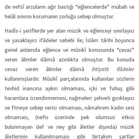
de nefsî arzuların ağır bastığı “eğlencelerde” mübah ve
helâl sınırını korumanın zorluğu sebep olmuştur.
Hadîs-i şeriflerde yer alan müzik ve eğlenceyi sınırlayıcı
ve yasaklayıcı ifâdeler sebebi ile; İslâm târihi boyunca
genel anlamda eğlence ve mûsikî konusunda “cevaz”
veren âlimler dâimâ azınlıkta olmuştur. Bu konuda
cevaz veren âlimler dâimâ
ihtiyatlı ifâdeler
kullanmışlardır. Mûsikî parçalarında kullanılan sözlerin
tevhid inancına aykırı olmaması, içki ve fuhuş gibi
haramlara özendirmemesi, nağmeleri şehveti gıcıklayıcı
ve fitneye sebep verici olmaması, nâmahrem kadın sesi
olmaması, (nefis üzerinde pek olumsuz etkisi
bulunmayan def ve ney gibi âletler dışında) müzik
âletlerinin kullanılmaması gibi birtakım şartlar