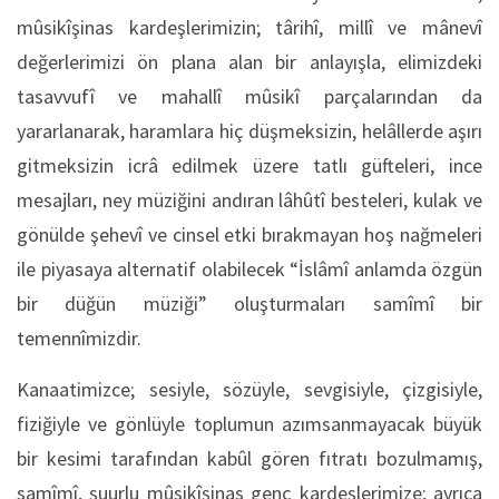
mûsikîşinas kardeşlerimizin; târihî, millî ve mânevî
değerlerimizi ön plana alan bir anlayışla, elimizdeki
tasavvufî ve mahallî mûsikî parçalarından da
yararlanarak, haramlara hiç düşmeksizin, helâllerde aşırı
gitmeksizin icrâ edilmek üzere tatlı güfteleri, ince
mesajları, ney müziğini andıran lâhûtî besteleri, kulak ve
gönülde şehevî ve cinsel etki bırakmayan hoş nağmeleri
ile piyasaya alternatif olabilecek “İslâmî anlamda özgün
bir düğün müziği” oluşturmaları samîmî bir
temennîmizdir.
Kanaatimizce; sesiyle, sözüyle, sevgisiyle, çizgisiyle,
fiziğiyle ve gönlüyle toplumun azımsanmayacak büyük
bir kesimi tarafından kabûl gören fıtratı bozulmamış,
samîmî, şuurlu mûsikîşinas genç kardeşlerimize; ayrıca