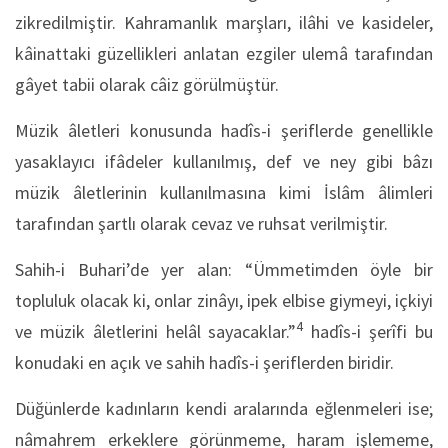
zikredilmiştir. Kahramanlık marşları, ilâhi ve kasideler,
kâinattaki güzellikleri anlatan ezgiler ulemâ tarafından
gâyet tabii olarak câiz görülmüştür.
Müzik âletleri konusunda hadîs-i şeriflerde genellikle
yasaklayıcı ifâdeler kullanılmış, def ve ney gibi bâzı
müzik âletlerinin kullanılmasına kimi İslâm âlimleri
tarafından şartlı olarak cevaz ve ruhsat verilmiştir.
Sahih-i Buhari’de yer alan: “Ümmetimden öyle bir
topluluk olacak ki, onlar zinâyı, ipek elbise giymeyi, içkiyi
4
ve müzik âletlerini helâl sayacaklar.”
hadîs-i şerîfi bu
konudaki en açık ve sahih hadîs-i şeriflerden biridir.
Düğünlerde kadınların kendi aralarında eğlenmeleri ise;
nâmahrem erkeklere görünmeme, haram işlememe,