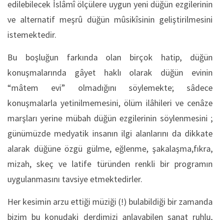
edilebilecek İslâmî ölçülere uygun yeni düğün ezgilerinin
ve alternatif meşrû düğün mûsikîsinin geliştirilmesini
istemektedir.
Bu boşluğun farkında olan birçok hatip, düğün
konuşmalarında gâyet haklı olarak düğün evinin
“mâtem evi” olmadığını söylemekte; sâdece
konuşmalarla yetinilmemesini, ölüm ilâhileri ve cenâze
marşları yerine mübah düğün ezgilerinin söylenmesini ;
günümüzde medyatik insanın ilgi alanlarını da dikkate
alarak düğüne özgü gülme, eğlenme, şakalaşma,fıkra,
mizah, skeç ve latife türünden renkli bir programın
uygulanmasını tavsiye etmektedirler.
Her kesimin arzu ettiği müziği (!) bulabildiği bir zamanda
bizim bu konudaki derdimizi anlayabilen sanat ruhlu,