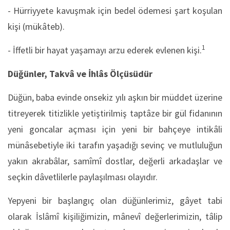
- Hürriyyete kavuşmak için bedel ödemesi şart koşulan
kişi (mükâteb).
1
- İffetli bir hayat yaşamayı arzu ederek evlenen kişi.
Düğünler, Takvâ ve İhlâs Ölçüsüdür
Düğün, baba evinde onsekiz yılı aşkın bir müddet üzerine
titreyerek titizlikle yetiştirilmiş taptâze bir gül fidanının
yeni goncalar açması için yeni bir bahçeye intikâli
münâsebetiyle iki tarafın yaşadığı sevinç ve mutluluğun
yakın akrabâlar, samîmî dostlar, değerli arkadaşlar ve
seçkin dâvetlilerle paylaşılması olayıdır.
Yepyeni bir başlangıç olan düğünlerimiz, gâyet tabi
olarak İslâmî kişiliğimizin, mânevî değerlerimizin, tâlip