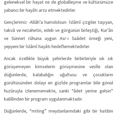
geleneksel bir hayat ne de globalleşme ve kültürümüze
yabancı bir hayâtı arzu etmektedirler.
Gençlerimiz -Allâh’a hamdolsun- İslâmî çizgiler taşıyan,
takvâ ve nezahetin, edeb ve görgünün birleştiği, Kur’ân
ve Sünnet rûhuna uygun Asr-ı Saâdet örneği yeni,
yepyeni bir İslâmî hayâtı hedeflemektedirler.
Ancak özellikle büyük şehirlerde birbirleriyle sık sık
görüşemeyen kimselerin görüşmesine vesîle olan
düğünlerde, kalabalığın uğultusu ve çocukların
gürültüsünden dolayı en güzîde programlar bile gönül
huzûruyla izlenememekte, sanki “âdet yerine gelsin”
kabîlinden bir program uygulanmaktadır.
Düğünlerde, “miting” meydanlarındaki gibi bir hatibin