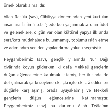
örnek olarak almalıdır.
Allah Rasûlü (sav), Câhiliyye döneminden yeni kurtulan
insanlara İslâm’ı tebliğ ederken yaşanmakta olan âdet
ve geleneklere, o gün var olan kültürel yapıya ilk anda
sert/katı müdahalede bulunmamış, toplumu ıslâh etme
ve adım adım yeniden yapılandırma yolunu seçmiştir.
Peygamberimiz (sav), gençlik yıllarında Nur Dağı
civârında koyun güderken iki defa Mekkeli gençlerin
düğün eğlencelerine katılmak istemiş, her ikisinde de
def çalınarak şarkı söylenerek, içki içilerek icrâ edilen bir
düğünle karşılaşmış, orada uyuyakalmış ve Mekkeli
gençlerin düğün eğlencelerine katılmamıştır.
Peygamberimiz (sav) bu durumu Allah Teâlâ’nın