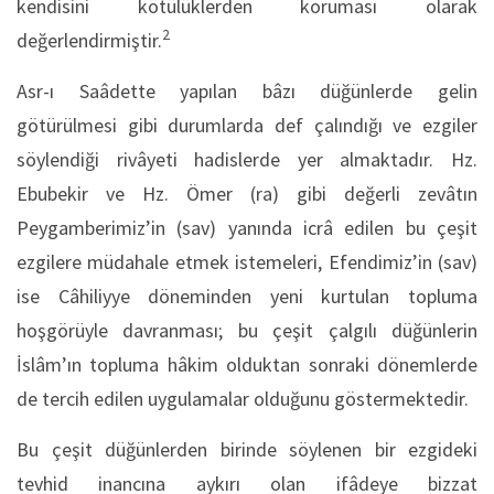
kendisini kötülüklerden koruması olarak
2
değerlendirmiştir.
Asr-ı Saâdette yapılan bâzı düğünlerde gelin
götürülmesi gibi durumlarda def çalındığı ve ezgiler
söylendiği rivâyeti hadislerde yer almaktadır. Hz.
Ebubekir ve Hz. Ömer (ra) gibi değerli zevâtın
Peygamberimiz’in (sav) yanında icrâ edilen bu çeşit
ezgilere müdahale etmek istemeleri, Efendimiz’in (sav)
ise Câhiliyye döneminden yeni kurtulan topluma
hoşgörüyle davranması; bu çeşit çalgılı düğünlerin
İslâm’ın topluma hâkim olduktan sonraki dönemlerde
de tercih edilen uygulamalar olduğunu göstermektedir.
Bu çeşit düğünlerden birinde söylenen bir ezgideki
tevhid inancına aykırı olan ifâdeye bizzat