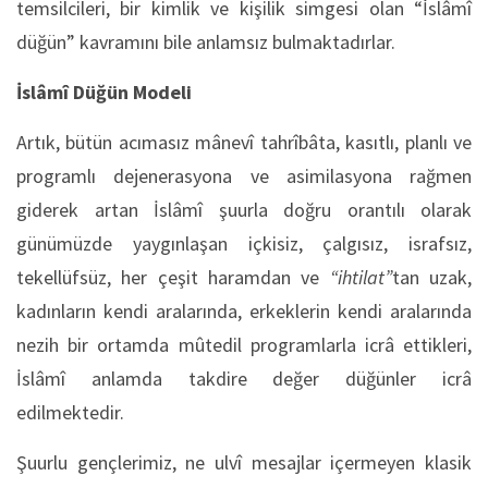
temsilcileri, bir kimlik ve kişilik simgesi olan “İslâmî
düğün” kavramını bile anlamsız bulmaktadırlar.
İslâmî Düğün Modeli
Artık, bütün acımasız mânevî tahrîbâta, kasıtlı, planlı ve
programlı dejenerasyona ve asimilasyona rağmen
giderek artan İslâmî şuurla doğru orantılı olarak
günümüzde yaygınlaşan içkisiz, çalgısız, israfsız,
tekellüfsüz, her çeşit haramdan ve
“ihtilat”
tan uzak,
kadınların kendi aralarında, erkeklerin kendi aralarında
nezih bir ortamda mûtedil programlarla icrâ ettikleri,
İslâmî anlamda takdire değer düğünler icrâ
edilmektedir.
Şuurlu gençlerimiz, ne ulvî mesajlar içermeyen klasik