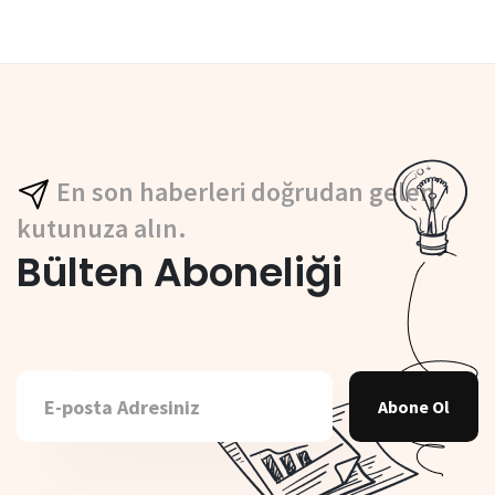
En son haberleri doğrudan gelen
kutunuza alın.
Bülten Aboneliği
Abone Ol