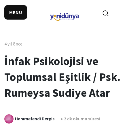
MENU
4 yıl önce
İnfak Psikolojisi ve
Toplumsal Eşitlik / Psk.
Rumeysa Sudiye Atar
Hanımefendi Dergisi
2 dk okuma süresi