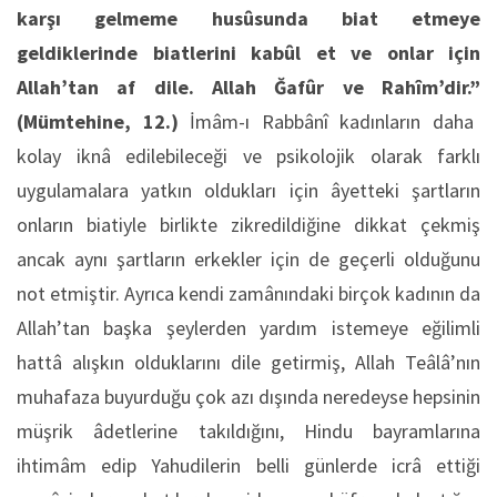
karşı gelmeme husûsunda biat etmeye
geldiklerinde biatlerini kabûl et ve onlar için
Allah’tan af dile. Allah Ğafûr ve Rahîm’dir.”
(
Mümtehine, 12.)
İmâm-ı Rabbânî kadınların daha
kolay iknâ edilebileceği ve psikolojik olarak farklı
uygulamalara yatkın oldukları için âyetteki şartların
onların biatiyle birlikte zikredildiğine dikkat çekmiş
ancak aynı şartların erkekler için de geçerli olduğunu
not etmiştir. Ayrıca kendi zamânındaki birçok kadının da
Allah’tan başka şeylerden yardım istemeye eğilimli
hattâ alışkın olduklarını dile getirmiş, Allah Teâlâ’nın
muhafaza buyurduğu çok azı dışında neredeyse hepsinin
müşrik âdetlerine takıldığını, Hindu bayramlarına
ihtimâm edip Yahudilerin belli günlerde icrâ ettiği