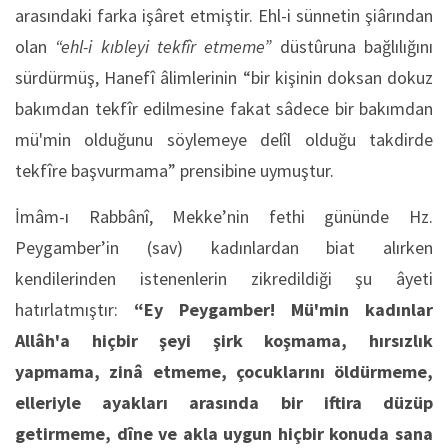
arasındaki farka işâret etmiştir. Ehl-i sünnetin şiârından
olan
“ehl-i kıbleyi tekfîr etmeme”
düstûruna bağlılığını
sürdürmüş, Hanefî âlimlerinin “bir kişinin doksan dokuz
bakımdan tekfîr edilmesine fakat sâdece bir bakımdan
mü'min olduğunu söylemeye delîl olduğu takdirde
tekfîre başvurmama” prensibine uymuştur.
İmâm-ı Rabbânî, Mekke’nin fethi gününde Hz.
Peygamber’in (sav) kadınlardan biat alırken
kendilerinden istenenlerin zikredildiği şu âyeti
hatırlatmıştır:
“Ey Peygamber! Mü'min kadınlar
Allâh'a hiçbir şeyi şirk koşmama, hırsızlık
yapmama, zinâ etmeme, çocuklarını öldürmeme,
elleriyle ayakları arasında bir iftira düzüp
getirmeme, dîne ve akla uygun hiçbir konuda sana