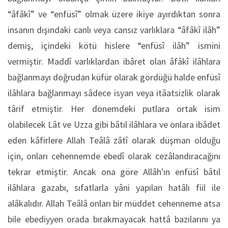
“âfâkî” ve “enfüsî” olmak üzere ikiye ayırdıktan sonra
insanın dışındaki canlı veya cansız varlıklara “âfâkî ilâh”
demiş, içindeki kötü hislere “enfüsî ilâh” ismini
vermiştir. Maddî varlıklardan ibâret olan âfâkî ilâhlara
bağlanmayı doğrudan küfür olarak gördüğü halde enfüsî
ilâhlara bağlanmayı sâdece isyan veya itâatsizlik olarak
târif etmiştir. Her dönemdeki putlara ortak isim
olabilecek Lât ve Uzza gibi bâtıl ilâhlara ve onlara ibâdet
eden kâfirlere Allah Teâlâ zâtî olarak düşman olduğu
için, onları cehennemde ebedî olarak cezâlandıracağını
tekrar etmiştir. Ancak ona göre Allâh'ın enfüsî bâtıl
ilâhlara gazabı, sıfatlarla yâni yapılan hatâlı fiil ile
alâkalıdır. Allah Teâlâ onları bir müddet cehenneme atsa
bile ebediyyen orada bırakmayacak hattâ bazılarını ya