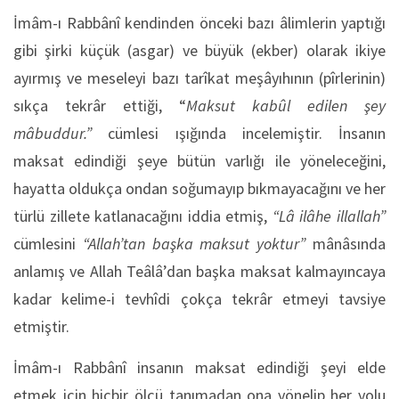
İmâm-ı Rabbânî kendinden önceki bazı âlimlerin yaptığı
gibi şirki küçük (asgar) ve büyük (ekber) olarak ikiye
ayırmış ve meseleyi bazı tarîkat meşâyıhının (pîrlerinin)
sıkça tekrâr ettiği, “
Maksut kabûl edilen şey
mâbuddur.”
cümlesi ışığında incelemiştir. İnsanın
maksat edindiği şeye bütün varlığı ile yöneleceğini,
hayatta oldukça ondan soğumayıp bıkmayacağını ve her
türlü zillete katlanacağını iddia etmiş,
“Lâ ilâhe illallah”
cümlesini
“Allah’tan başka maksut yoktur”
mânâsında
anlamış ve Allah Teâlâ’dan başka maksat kalmayıncaya
kadar kelime-i tevhîdi çokça tekrâr etmeyi tavsiye
etmiştir.
İmâm-ı Rabbânî insanın maksat edindiği şeyi elde
etmek için hiçbir ölçü tanımadan ona yönelip her yolu