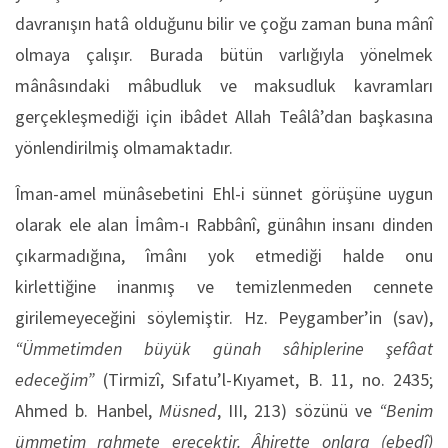
davranışın hatâ olduğunu bilir ve çoğu zaman buna mânî
olmaya çalışır. Burada bütün varlığıyla yönelmek
mânâsındaki mâbudluk ve maksudluk kavramları
gerçekleşmediği için ibâdet Allah Teâlâ’dan başkasına
yönlendirilmiş olmamaktadır.
Îman-amel münâsebetini Ehl-i sünnet görüşüne uygun
olarak ele alan İmâm-ı Rabbânî, günâhın insanı dinden
çıkarmadığına, îmânı yok etmediği halde onu
kirlettiğine inanmış ve temizlenmeden cennete
girilemeyeceğini söylemiştir. Hz. Peygamber’in (sav),
“Ümmetimden büyük günah sâhiplerine şefâat
edeceğim”
(Tirmizî, Sıfatu’l-Kıyamet, B. 11, no. 2435;
Ahmed b. Hanbel,
Müsned
, III, 213) sözünü ve
“Benim
ümmetim rahmete erecektir. Âhirette onlara (ebedî)