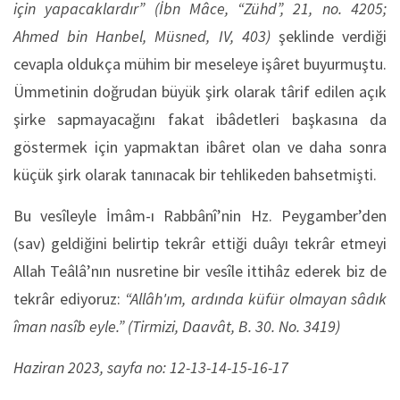
için yapacaklardır”
(İbn Mâce, “Zühd”, 21, no. 4205;
Ahmed bin Hanbel, Müsned, IV, 403)
şeklinde verdiği
cevapla oldukça mühim bir meseleye işâret buyurmuştu.
Ümmetinin doğrudan büyük şirk olarak târif edilen açık
şirke sapmayacağını fakat ibâdetleri başkasına da
göstermek için yapmaktan ibâret olan ve daha sonra
küçük şirk olarak tanınacak bir tehlikeden bahsetmişti.
Bu vesîleyle İmâm-ı Rabbânî’nin Hz. Peygamber’den
(sav) geldiğini belirtip tekrâr ettiği duâyı tekrâr etmeyi
Allah Teâlâ’nın nusretine bir vesîle ittihâz ederek biz de
tekrâr ediyoruz:
“Allâh'ım, ardında küfür olmayan sâdık
îman nasîb eyle.”
(Tirmizi, Daavât, B. 30. No. 3419)
Haziran 2023, sayfa no: 12-13-14-15-16-17