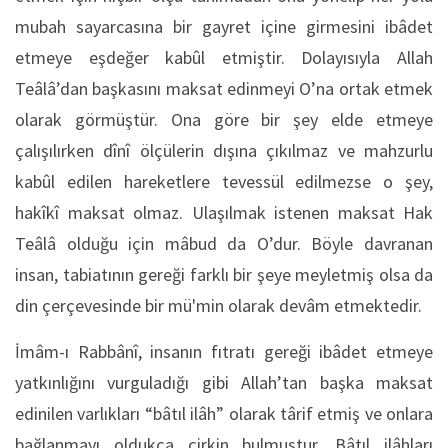
mubah sayarcasına bir gayret içine girmesini ibâdet
etmeye eşdeğer kabûl etmiştir. Dolayısıyla Allah
Teâlâ’dan başkasını maksat edinmeyi O’na ortak etmek
olarak görmüştür. Ona göre bir şey elde etmeye
çalışılırken dînî ölçülerin dışına çıkılmaz ve mahzurlu
kabûl edilen hareketlere tevessül edilmezse o şey,
hakîkî maksat olmaz. Ulaşılmak istenen maksat Hak
Teâlâ olduğu için mâbud da O’dur. Böyle davranan
insan, tabiatının gereği farklı bir şeye meyletmiş olsa da
din çerçevesinde bir mü'min olarak devâm etmektedir.
İmâm-ı Rabbânî, insanın fıtratı gereği ibâdet etmeye
yatkınlığını vurguladığı gibi Allah’tan başka maksat
edinilen varlıkları “bâtıl ilâh” olarak târif etmiş ve onlara
bağlanmayı oldukça çirkin bulmuştur. Bâtıl ilâhları