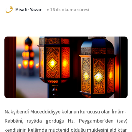
Misafir Yazar
16 dk okuma süresi
Nakşibendî Müceddidiyye kolunun kurucusu olan İmâm-ı
Rabbânî, rüyâda gördüğü Hz. Peygamber’den (sav)
kendisinin kelâmda müctehid olduğu müjdesini aldıktan