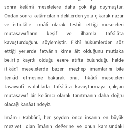
sonra kelâmî meselelere daha çok ilgi duymuştur.
Ondan sonra kelâmcıların delillerden yola çıkarak nazar
ve istidlâlle icmâlî olarak tesbît ettiği meseleleri
mutasavvıfların keşif ve ilhamla tafsîlâta
kavuşturduğunu söylemiştir. Fıkhî hükümlerden söz
ettiği yerlerde fetvânın kime âit olduğunu mutlaka
belirtip kayıtlı olduğu esere atıfta bulunduğu halde
itikâdî meselelerde bazen mezhep imamlarını bile
tenkîd etmesine bakarak onu, itikâdî meseleleri
tasavvufî ıstılahlarla tafsîlâta kavuşturmaya çalışan
mutasavvıf bir kelâmcı olarak tanıtmanın daha doğru
olacağı kanâatindeyiz.
İmâm-ı Rabbânî, her şeyden önce insanın en büyük
meziyeti olan îmânın değerine ve onun karşısındaki