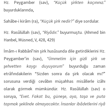
Hz. Peygamber (sav),
“Küçük şirkten kaçınınız.”
buyurduklarında,
Sahâbe-i kirâm (ra),
“Küçük şirk nedir?”
diye sordular.
Hz. Rasûlüllah (sav),
“Riyâdır.”
buyurmuştu. (Ahmed bin
Hanbel, Müsned, V, 428, 429)
İmâm-ı Rabbânî’nin şirk husûsunda dile getirdiklerini Hz.
Peygamber’in (sav),
“Ümmetim için gizli şirk ve
şehvetten kaygı duyuyorum”
buyurduğu zaman
etrâfındakilerin “Sizden sonra da şirk olacak mı?”
sorusuna verdiği cevâbın müşahhas misâllerle izâhı
olarak görmek mümkündür. Hz. Rasûlüllah (sav) o
soruya,
“Evet. Fakat bu, güneşe, aya, taşa ve puta
tapmak şeklinde olmayacaktır. İnsanlar ibâdetlerini riyâ