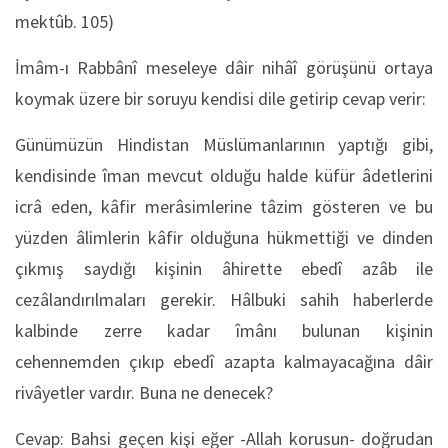
mektûb. 105)
İmâm-ı Rabbânî meseleye dâir nihâî görüşünü ortaya
koymak üzere bir soruyu kendisi dile getirip cevap verir:
Günümüzün Hindistan Müslümanlarının yaptığı gibi,
kendisinde îman mevcut olduğu halde küfür âdetlerini
icrâ eden, kâfir merâsimlerine tâzim gösteren ve bu
yüzden âlimlerin kâfir olduğuna hükmettiği ve dinden
çıkmış saydığı kişinin âhirette ebedî azâb ile
cezâlandırılmaları gerekir. Hâlbuki sahih haberlerde
kalbinde zerre kadar îmânı bulunan kişinin
cehennemden çıkıp ebedî azapta kalmayacağına dâir
rivâyetler vardır. Buna ne denecek?
Cevap: Bahsi geçen kişi eğer -Allah korusun- doğrudan