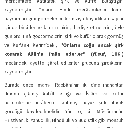
merâsimlere katılarak şirk ve küfre bulaştığını
kaydetmiştir. Onların Hindu merâsimlerini kendi
bayramları gibi görmelerini, kırmızıya boyadıkları kaplar
içinde birbirlerine kırmızı pirinç hediye etmelerini, öyle
günlere itinâ göstermelerini şirk ve küfür olarak görmüş
ve Kur’ân-ı Kerîm’deki,
“Onların çoğu ancak şirk
koşarak Allâh'a îmân ederler”
(Yûsuf, 106.)
meâlindeki âyette işâret edilenler grubuna girdiklerini
kaydetmiştir.
Burada önce İmâm-ı Rabbânî’nin iki dîne inananları
dinden çıkmış kabûl ettiği ve İslâm ve küfür
hükümlerine berâberce sarılmayı büyük şirk olarak
gördüğü kaydedilmelidir. Yâni o, bir Müslüman’ın
Hristiyanlık, Yahudilik, Hindûluk ve Budistlik gibi mensuh