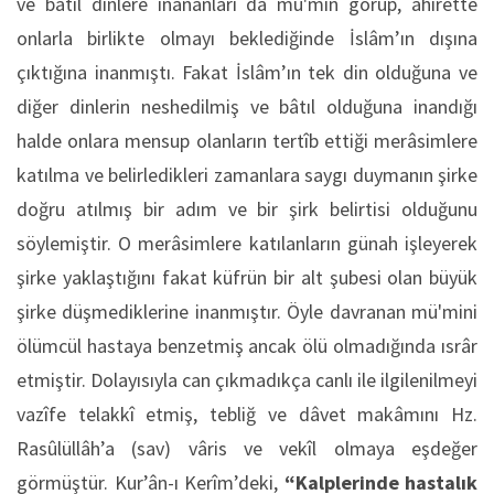
ve bâtıl dinlere inananları da mü'min görüp, âhirette
onlarla birlikte olmayı beklediğinde İslâm’ın dışına
çıktığına inanmıştı. Fakat İslâm’ın tek din olduğuna ve
diğer dinlerin neshedilmiş ve bâtıl olduğuna inandığı
halde onlara mensup olanların tertîb ettiği merâsimlere
katılma ve belirledikleri zamanlara saygı duymanın şirke
doğru atılmış bir adım ve bir şirk belirtisi olduğunu
söylemiştir. O merâsimlere katılanların günah işleyerek
şirke yaklaştığını fakat küfrün bir alt şubesi olan büyük
şirke düşmediklerine inanmıştır. Öyle davranan mü'mini
ölümcül hastaya benzetmiş ancak ölü olmadığında ısrâr
etmiştir. Dolayısıyla can çıkmadıkça canlı ile ilgilenilmeyi
vazîfe telakkî etmiş, tebliğ ve dâvet makâmını Hz.
Rasûlüllâh’a (sav) vâris ve vekîl olmaya eşdeğer
görmüştür. Kur’ân-ı Kerîm’deki,
“Kalplerinde hastalık