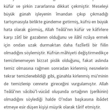
küfür ve şirkin zararlarına dikkat çekmiştir. Meseleyi
büyük günah işleyenin îmandan çıkıp çıkmadığı
tartışmasıyla birlikte gündeme getirmiş, küfrü en büyük
hata olarak görmüş, Allah Teâlâ’nın küfür ve kâfirlere
karşı zâtî bir gazabının olduğunu ve ilâhî rızâya ermek
için ondan uzak durmaktan daha fazîletli bir fiilin
olmadığını söylemiştir. Küfrün mâhiyeti değiştirmedikçe
temizlenemeyen bizzat pislik olduğunu, fakat aslında
temiz olmasına rağmen sonradan kirlenmiş nesnelerin
tekrar temizlenebildiği gibi, günahla kirlenmiş mü'minin
de temizlenip cennete gireceğini vurgulamıştır. Allah
Teâlâ’nın vâcibü’l-vücûd oluşunda ortağının (şerîkinin)
olmadığını söylediği halde O’ndan başkasına ibâdet
etmeye esir düşen kişiyi müşrik olarak târif etmiştir.