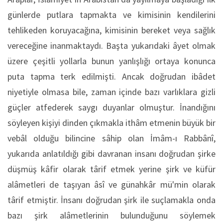
günlerde putlara tapmakta ve kimisinin kendilerini
tehlikeden koruyacağına, kimisinin bereket veya sağlık
vereceğine inanmaktaydı. Başta yukarıdaki âyet olmak
üzere çeşitli yollarla bunun yanlışlığı ortaya konunca
puta tapma terk edilmişti. Ancak doğrudan ibâdet
niyetiyle olmasa bile, zaman içinde bazı varlıklara gizli
güçler atfederek saygı duyanlar olmuştur. İnandığını
söyleyen kişiyi dinden çıkmakla ithâm etmenin büyük bir
vebâl olduğu bilincine sâhip olan İmâm-ı Rabbânî,
yukarıda anlatıldığı gibi davranan insanı doğrudan şirke
düşmüş kâfir olarak târif etmek yerine şirk ve küfür
alâmetleri de taşıyan âsî ve günahkâr mü'min olarak
târif etmiştir. İnsanı doğrudan şirk ile suçlamakla onda
bazı şirk alâmetlerinin bulunduğunu söylemek