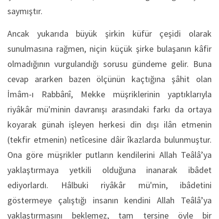
saymıştır.
Ancak yukarıda büyük şirkin küfür çeşidi olarak
sunulmasına rağmen, niçin küçük şirke bulaşanın kâfir
olmadığının vurgulandığı sorusu gündeme gelir. Buna
cevap ararken bazen ölçünün kaçtığına şâhit olan
İmâm-ı Rabbânî, Mekke müşriklerinin yaptıklarıyla
riyâkâr mü'minin davranışı arasındaki farkı da ortaya
koyarak günah işleyen herkesi din dışı ilân etmenin
(tekfir etmenin) netîcesine dâir îkazlarda bulunmuştur.
Ona göre müşrikler putların kendilerini Allah Teâlâ’ya
yaklaştırmaya yetkili olduğuna inanarak ibâdet
ediyorlardı. Hâlbuki riyâkâr mü'min, ibâdetini
göstermeye çalıştığı insanın kendini Allah Teâlâ’ya
yaklaştırmasını beklemez, tam tersine öyle bir