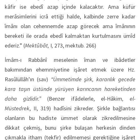
kâfir ise ebedî azap içinde kalacaktır. Ama küfür
merâsimlerini icrâ ettiği halde, kalbinde zerre kadar
îmânı olan cehennemde azap görecek ama îmânının
bereketi ile orada ebedî kalmaktan kurtulmasını ümîd
ederiz.” (
Mektûbât,
I
,
273, mektub. 266)
İmâm-ı Rabbânî meselenin îman ve ibâdetler
bakımından ehemmiyetine işâret etmek üzere Hz.
Rasûlüllâh’ın (sav)
“Ümmetimde şirk, karanlık gecede
kara taşın üstünde yürüyen karıncanın hareketinden
daha gizlidir.”
(Benzer ifâdelerle, el-Hâkim
, el-
Müstedrek
, II, 319) hadîsini zikreder. Şirkle bağlantısı
olanların bu hadiste ümmet olarak zikredilmesine
dikkat çekmiş, bunu şirke bulaşan herkesin dinden
çıkmakla itham (tekfir) edilmemesi gerektiğine işâret