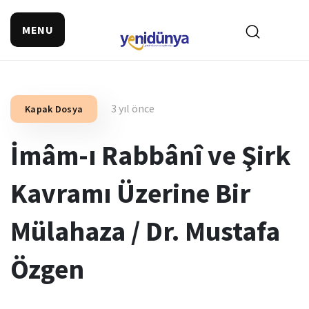
MENU
3 yıl önce
Kapak Dosya
İmâm-ı Rabbânî ve Şirk
Kavramı Üzerine Bir
Mülahaza / Dr. Mustafa
Özgen