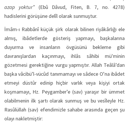
azap yoktur”
(Ebû Dâvud, Fiten, B. 7, no. 4278)
hadislerini görüşüne delîl olarak sunmuştur.
İmâm-ı Rabbânî küçük şirk olarak bilinen riyâkârlığı ele
almış, ibâdetlerde gösteriş yapmayı, başkalarına
duyurma ve insanların övgüsünü bekleme gibi
davranışlardan kaçınmayı, ihlâs sâhibi mü'minin
gözetmesi gerektiğine vurgu yapmıştır. Allah Teâlâ’dan
başka vâcibü’l-vücûd tanımamayı ve sâdece O’na ibâdet
etmeyi düstûr edinip hiçbir varlık veya kişiyi ortak
koşmamayı, Hz. Peygamber’e (sav) yaraşır bir ümmet
olabilmenin ilk şartı olarak sunmuş ve bu vesîleyle Hz.
Rasûlüllah (sav) efendimizle sahabe arasında geçen şu
olayı nakletmiştir: