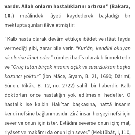
vardır. Allah onların hastalıklarını artırsın”
(Bakara,
10.)
meâlindeki âyeti kaydederek başladığı bir
mektupta şunları ilâve etmiştir:
“Kalb hasta olarak devâm ettikçe ibâdet ve itâat fayda
vermediği gibi, zarar bile verir.
“Kur’ân, kendini okuyan
nicelerine lânet eder.”
cümlesi hadîs olarak bilinmektedir
ve
“Oruç tutan birçok insanın açlık ve susuzluktan başka
kazancı yoktur”
(İbn Mâce, Sıyam, B. 21, 1690; Dârimî,
Sünen, Rikâk, B. 12, no. 2722) sahîh bir haberdir. Kalb
doktorları önce hastalığın yok edilmesini hedefler. O
hastalık ise kalbin Hak’tan başkasına, hattâ insanın
kendi nefsine bağlanmasıdır. Zîrâ insan herşeyi nefsi için
sever ve onun için ister. Evlâdını severse onun için; mal,
riyâset ve makâmı da onun için sever.” (Mektûbât, I, 110,