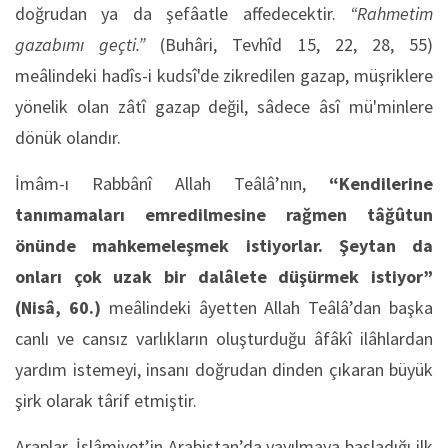
doğrudan ya da şefâatle affedecektir.
“Rahmetim
gazabımı geçti.”
(Buhâri, Tevhîd 15, 22, 28, 55)
meâlindeki hadîs-i kudsî'de zikredilen gazap, müşriklere
yönelik olan zâtî gazap değil, sâdece âsî mü'minlere
dönük olandır.
İmâm-ı Rabbânî Allah Teâlâ’nın,
“Kendilerine
tanımamaları emredilmesine rağmen tâğûtun
önünde mahkemeleşmek istiyorlar. Şeytan da
onları çok uzak bir dalâlete düşürmek istiyor”
(Nisâ, 60.)
meâlindeki âyetten Allah Teâlâ’dan başka
canlı ve cansız varlıkların oluşturduğu âfâkî ilâhlardan
yardım istemeyi, insanı doğrudan dinden çıkaran büyük
şirk olarak târif etmiştir.
Araplar, İslâmiyet’in Arabistan’da yayılmaya başladığı ilk