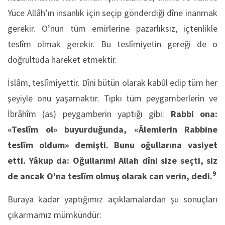
Yüce Allâh’ın insanlık için seçip gönderdiği dîne inanmak
gerekir. O’nun tüm emirlerine pazarlıksız, içtenlikle
teslîm olmak gerekir. Bu teslîmiyetin gereği de o
doğrultuda hareket etmektir.
İslâm, teslîmiyettir. Dîni bütün olarak kabûl edip tüm her
şeyiyle onu yaşamaktır. Tıpkı tüm peygamberlerin ve
İbrâhîm (as) peygamberin yaptığı gibi:
Rabbi ona:
«Teslîm ol» buyurduğunda, «Âlemlerin Rabbine
teslîm oldum» demişti.
Bunu oğullarına vasiyet
etti. Yâkup da: Oğullarım! Allah dîni size seçti, siz
9
de ancak O'na teslîm olmuş olarak can verin, dedi.
Buraya kadar yaptığımız açıklamalardan şu sonuçları
çıkarmamız mümkündür: