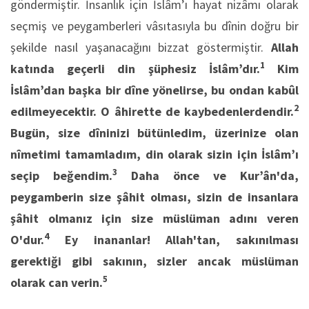
göndermiştir. İnsanlık için İslâm’ı hayat nizâmı olarak
seçmiş ve peygamberleri vâsıtasıyla bu dînin doğru bir
şekilde nasıl yaşanacağını bizzat göstermiştir.
Allah
1
katında geçerli din şüphesiz İslâm’dır.
Kim
İslâm’dan başka bir dîne yönelirse, bu ondan kabûl
2
edilmeyecektir. O âhirette de kaybedenlerdendir.
Bugün, size dîninizi bütünledim, üzerinize olan
nîmetimi tamamladım, din olarak sizin için İslâm’ı
3
seçip beğendim.
Daha önce ve Kur’ân'da,
peygamberin size şâhit olması, sizin de insanlara
şâhit olmanız için size müslüman adını veren
4
O'dur.
Ey inananlar! Allah'tan, sakınılması
gerektiği gibi sakının, sizler ancak müslüman
5
olarak can verin.