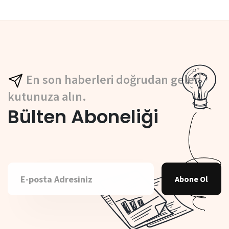
En son haberleri doğrudan gelen
kutunuza alın.
Bülten Aboneliği
Abone Ol