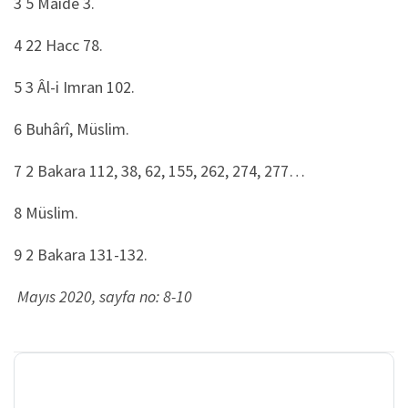
3 5 Mâide 3.
4 22 Hacc 78.
5 3 Âl-i Imran 102.
6 Buhârî, Müslim.
7 2 Bakara 112, 38, 62, 155, 262, 274, 277…
8 Müslim.
9 2 Bakara 131-132.
Mayıs 2020, sayfa no: 8-10