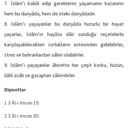
İslâm’ı kabûl edip gereklerini yaşamanın kazanımı
hem bu dünyâda, hem de öteki dünyâdadır.
İslâm’ı yaşayanlar bu dünyâda huzurlu bir hayat
yaşarlar, İslâm’ın hayâta dâir sunduğu reçetelerle
karşılaşabilecekleri zorlukların üstesinden gelebilirler,
stres ve buhranlardan sâlim olabilirler.
İslâm’ı yaşayanlar âhirette her çeşit korku, hüzün,
ilâhî azâb ve gazaptan sâlimdirler.
Dipnotlar
1 3 Âl-i Imran 19.
2 3 Âl-i Imran 85.