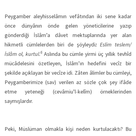
Peygamber aleyhisselâmın vefâtından iki sene kadar
önce dünyânın önde gelen yöneticilerine yazıp
gönderdiği İslâm’a dâvet mektuplarında yer alan
hikmetli cümlelerden biri de şöyleydi
:
Eslim teslem/
6
İslâm ol, kurtul.
Aslında bu cümle yirmi üç yıllık tevhîd
mücâdelesini özetleyen, İslâm’ın hedefini vecîz bir
şekilde açıklayan bir vecîze idi. Zâten âlimler bu cümleyi,
Peygamberimize (sav) verilen az sözle çok şey ifâde
etme yeteneği (cevâmiu’l-kelîm) örneklerinden
saymışlardır.
Peki, Müslüman olmakla kişi neden kurtulacaktı? Bu