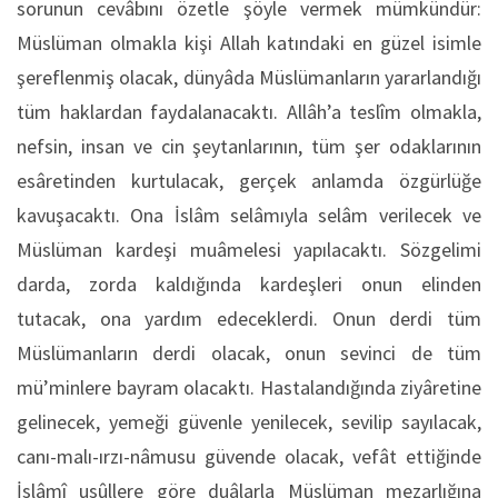
sorunun cevâbını özetle şöyle vermek mümkündür:
Müslüman olmakla kişi Allah katındaki en güzel isimle
şereflenmiş olacak, dünyâda Müslümanların yararlandığı
tüm haklardan faydalanacaktı. Allâh’a teslîm olmakla,
nefsin, insan ve cin şeytanlarının, tüm şer odaklarının
esâretinden kurtulacak, gerçek anlamda özgürlüğe
kavuşacaktı. Ona İslâm selâmıyla selâm verilecek ve
Müslüman kardeşi muâmelesi yapılacaktı. Sözgelimi
darda, zorda kaldığında kardeşleri onun elinden
tutacak, ona yardım edeceklerdi. Onun derdi tüm
Müslümanların derdi olacak, onun sevinci de tüm
mü’minlere bayram olacaktı. Hastalandığında ziyâretine
gelinecek, yemeği güvenle yenilecek, sevilip sayılacak,
canı-malı-ırzı-nâmusu güvende olacak, vefât ettiğinde
İslâmî usûllere göre duâlarla Müslüman mezarlığına