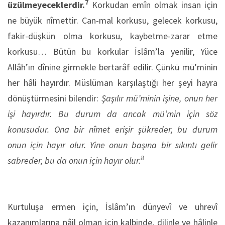
7
üzülmeyeceklerdir.
Korkudan emîn olmak insan için
ne büyük nîmettir. Can-mal korkusu, gelecek korkusu,
fakir-düşkün olma korkusu, kaybetme-zarar etme
korkusu… Bütün bu korkular İslâm’la yenilir, Yüce
Allâh’ın dînine girmekle bertarâf edilir. Çünkü mü’minin
her hâli hayırdır. Müslüman karşılaştığı her şeyi hayra
dönüştürmesini bilendir:
Şaşılır mü’minin işine, onun her
işi hayırdır. Bu durum da ancak mü’min için söz
konusudur. Ona bir nîmet erişir şükreder, bu durum
onun için hayır olur. Yine onun başına bir sıkıntı gelir
8
sabreder, bu da onun için hayır olur.
Kurtuluşa ermen için, İslâm’ın dünyevî ve uhrevî
kazanımlarına nâil olman için kalbinde, dilinle ve hâlinle