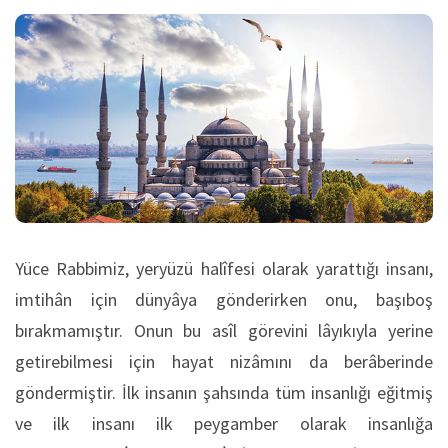
Yüce Rabbimiz, yeryüzü halîfesi olarak yarattığı insanı,
imtihân için dünyâya gönderirken onu, başıboş
bırakmamıştır. Onun bu asîl görevini lâyıkıyla yerine
getirebilmesi için hayat nizâmını da berâberinde
göndermiştir. İlk insanın şahsında tüm insanlığı eğitmiş
ve ilk insanı ilk peygamber olarak insanlığa