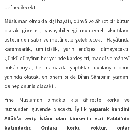
defnedilecekti.
Müslüman olmakla kişi hayâtı, dünyâ ve âhiret bir bütün
olarak görecek, yaşayabileceği muhtemel sıkıntıların
üstesinden sabır ve metânetle gelebilecekti. Hayâtında
karamsarlık, ümitsizlik, yarın endîşesi olmayacaktı.
Çünkü dünyânın her yerinde kardeşleri, maddî ve mânevî
imkânlarıyla, her namazda yaptıkları duâlarıyla onun
yanında olacak, en önemlisi de Dînin Sâhibinin yardımı
da hep onunla olacaktı.
Yine Müslüman olmakla kişi âhirette korku ve
hüznünden güvende olacaktı.
İyilik yaparak kendini
Allâh’a verip İslâm olan kimsenin ecri Rabbi'nin
katındadır. Onlara korku yoktur, onlar