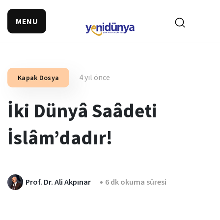
MENU
4 yıl önce
Kapak Dosya
İki Dünyâ Saâdeti
İslâm’dadır!
Prof. Dr. Ali Akpınar
6 dk okuma süresi