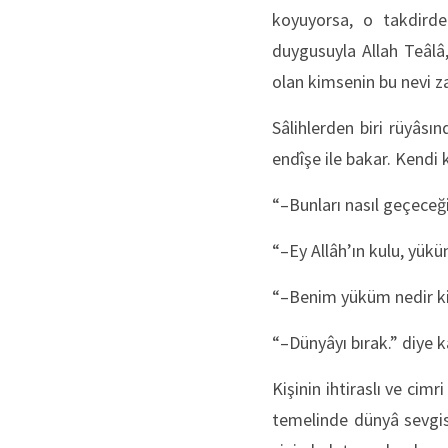
koyuyorsa, o takdirde
duygusuyla Allah Teâlâ,
olan kimsenin bu nevi 
Sâlihlerden biri rüyâs
endîşe ile bakar. Kendi 
“–Bunları nasıl geçeceğ
“–Ey Allâh’ın kulu, yükü
“–Benim yüküm nedir ki
“–Dünyâyı bırak.” diye ka
Kişinin ihtiraslı ve cim
temelinde dünyâ sevgis