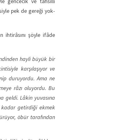
e gencecik ve tah­silli
siyle pek de gereği yok­
 ihtirâsını şöyle ifâde
endinden hayli büyük bir
ntisiyle karşılaşıyor ve
inip duruyordu. Ama ne
tmeye râzı oluyordu. Bu
a geldi. Lâkin yuvasına
a kadar getirdiği ekmek
dürüyor, öbür tarafından