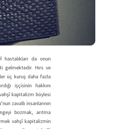
î hastalıkları da onun
ti gelmektedir. Hırs ve
nler üç kuruş daha fazla
dığı işçisinin hakkını
ahşî kapitalizm böylesi
nun zavallı insanlarının
 dengeyi bozmak, arıtma
irmek vahşî kapitalizmin