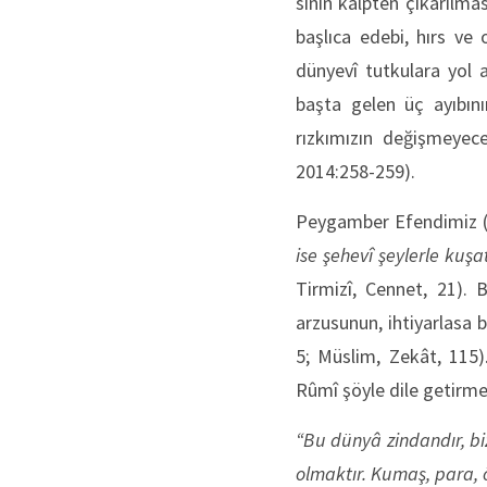
sinin kalpten çıkarılması
başlıca edebi, hırs ve 
dünyevî tutkulara yol 
başta gelen üç ayıbının
rızkımızın değişmeyece
2014:258-259).
Peygamber Efendimiz (sa
ise şehevî şeylerle kuşat
Tirmizî, Cennet, 21). 
arzusunun, ihtiyarlasa 
5; Müslim, Zekât, 115)
Rûmî şöyle dile getirme
“Bu dünyâ zindandır, bi
olmaktır. Ku­maş, para, 