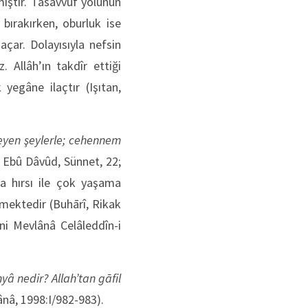
ılmıştır. Tasavvuf yolunun
 bırakırken, oburluk ise
çar. Dolayısıyla nefsin
. Allâh’ın takdîr ettiği
yegâne ilaçtır (Işıtan,
eyen şeylerle; cehennem
 Ebû Dâvûd, Sünnet, 22;
ma hırsı ile çok yaşama
kmektedir (Buhārî, Rikak
ni Mevlânâ Celâleddîn-i
â nedir? Allah’tan gāfil
nâ, 1998:I/982-983).