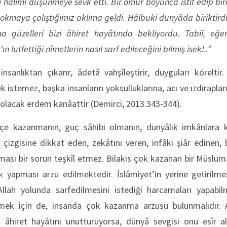
hâlimi düşünmeye sevk etti. Bir ömür boyunca istif edip birik
sokmaya çalıştığımız aklıma geldi. Hâlbuki dünyâda biriktirdi
ha güzelleri bizi âhiret hayâtında bekliyordu. Tabiî, e
 lutfettiği nîmetlerin nasıl sarf edileceğini bilmiş isek!..”
sanlıktan çıkarır, âdetâ vahşîleştirir, duyguları köreltir
 istemez, başka insanların yoksulluklarına, acı ve ızdıraplar
 olacak erdem kanâattir (Demirci, 2013:343-344).
e kazanmanın, güç sâhibi olmanın, dünyâlık imkânlara ka
çizgisine dikkat eden, zekâtını veren, infâkı şiâr edinen, b
sı bir sorun teşkîl etmez. Bilakis çok kazanan bir Müslüman
ik yapması arzu edilmektedir. İslâmiyet’in yerine getirilme
Allah yolunda sarfedilmesini istediği harcamaları yapabi
ilmek için de, insanda çok kazanma arzusu bulunmalıdır
hiret hayâtını unutturuyorsa, dünyâ sevgisi onu esîr a