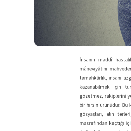
İnsanın maddî hastalı
mâneviyâtını mahveder.
tamahkârlık, insanı azg
kazanabilmek için tür
gözetmez, ra­kiplerini
bir hırsın ürünüdür. Bu
gözyaşları, alın terle
masrafından kaçtığı içi