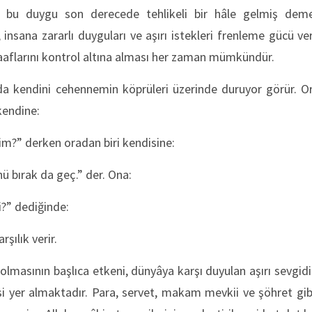
 bu duygu son derecede tehlikeli bir hâle gelmiş deme
 insana zararlı duyguları ve aşırı istekleri frenleme gücü ve
zaaflarını kontrol altına alması her zaman mümkündür.
ında kendini cehennemin köprüleri üzerinde duruyor görür. O
kendine:
im?” derken oradan biri kendisine:
nü bırak da geç.” der. Ona:
?” dediğinde:
rşılık verir.
ri olmasının başlıca etkeni, dünyâya karşı duyulan aşırı sevgidi
i yer almaktadır. Para, servet, makam mevkii ve şöhret gibi