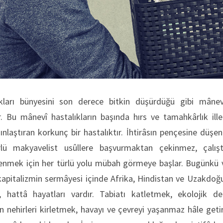
kları bünyesini son derece bitkin düşürdüğü gibi mânev
 Bu mânevî hastalıkların başında hırs ve tamahkârlık ille
ınlaştıran korkunç bir hastalıktır. İhtirâsın pençesine düşe
lü makyavelist usûllere başvurmaktan çekinmez, çalıştır
 yenmek için her türlü yolu mübah görmeye başlar. Bugünkü v
 kapitalizmin sermâyesi içinde Afrika, Hindistan ve Uzakdoğu’
­ri, hattâ hayatları vardır. Tabiatı katletmek, ekolojik
n nehir­leri kirletmek, havayı ve çevreyi yaşanmaz hâle get