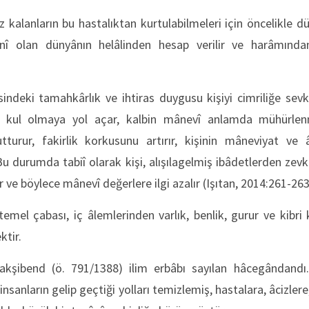
 kalanların bu hastalıktan kurtulabilmeleri için öncelikle dü
ânî olan dünyânın helâlinden hesap verilir ve harâmından
indeki tamahkârlık ve ihtiras duygusu kişiyi cimriliğe sevk
ula kul olmaya yol açar, kalbin mânevî an­lamda mühürlen
utturur, fakirlik korkusunu artırır, kişinin mâneviyat ve âhi
u durumda tabiî olarak kişi, alışılagelmiş ibâdetlerden zevk 
ar ve böylece mânevî değerlere ilgi azalır (Işıtan, 2014:261-26
emel çabası, iç âlemlerinden varlık, benlik, gurur ve kibri 
ktir.
 Nakşibend (ö. 791/1388) ilim erbâbı sayılan hâcegândan
a, insanların gelip geçtiği yolları temizlemiş, hastalara, âcizler