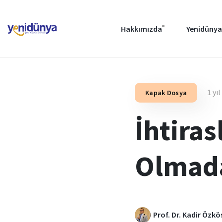
Hakkımızda
Yenidünya
1 yı
Kapak Dosya
İhtira
Olmad
Prof. Dr. Kadir Özkö