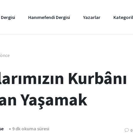
 Dergisi
Hanımefendi Dergisi
Yazarlar
Kategoril
l önce
slarımızın Kurbânı
an Yaşamak
se
9 dk okuma süresi
0