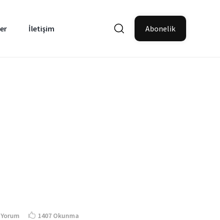
er
İletişim
Abonelik
 Yorum
1407 Okunma