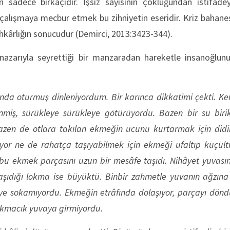
sâdece birkaçıdır. İşsiz sayısının çokluğundan istifâdeyl
e çalışmaya mecbur etmek bu zihniyetin eseridir. Kriz bahane
hkârlığın sonucudur (Demirci, 2013:3423-344).
nazarıyla seyrettiği bir manzaradan hareketle insanoğlunun
ında oturmuş dinleniyordum. Bir karınca dikkatimi çekti. K
nmiş, sürükleye sürükleye götürüyordu. Bazen bir su biriki
bazen de otlara takılan ekmeğin ucunu kurtarmak için did
yor ne de rahatça taşıyabilmek için ekmeği ufaltıp küçül
 bu ekmek parçasını uzun bir mesâfe taşıdı. Nihâyet yuvasın
aşıdığı lokma ise büyüktü. Binbir zahmetle yuvanın ağzın
riye sokamıyordu. Ekmeğin etrâfında dolaşıyor, parçayı dön
lokmacık yuvaya girmiyordu.