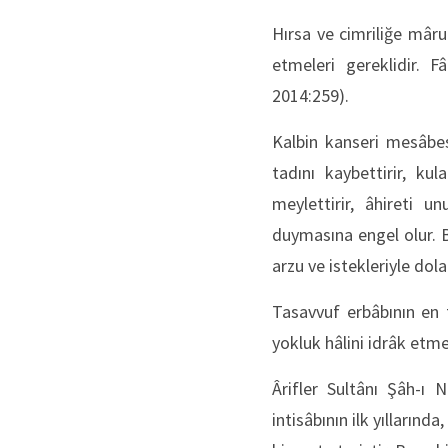
Hırsa ve cimriliğe mâruz
etmeleri gereklidir. F
2014:259).
Kalbin kanseri mesâbes
tadını kaybettirir, k
meylettirir, âhireti un
duymasına engel olur. B
arzu ve istekleriyle dol
Tasavvuf erbâbının en t
yokluk hâlini idrâk etme
Ârifler Sultânı Şâh-ı
intisâbının ilk yıllarınd