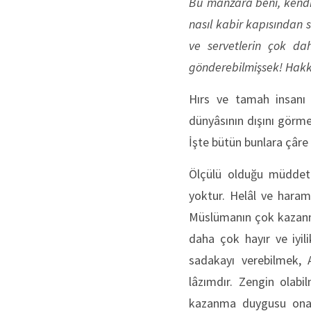
Bu manzara beni, kendi 
nasıl kabir kapısından 
ve servetlerin çok da
gönderebilmişsek! Hakk’ın
Hırs ve tamah insanı in
dünyâsının dışını görmek
İşte bütün bunlara çâre
Ölçülü olduğu müddetç
yoktur. Helâl ve haram 
Müslümanın çok kazanma
daha çok hayır ve iyil
sadakayı verebilmek, 
lâzımdır. Zengin olab
kazanma duygusu ona â