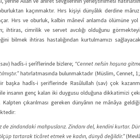
, ye­rine Allah ve âhiret sevgilerinin yerleştirilmesi hatırlat
oburluktan kaçınmaktır. Hırs kişiyi dünyâlık derdine mâruz
açar. Hırs ve oburluk, kalbin mânevî anlamda ölümüne yol a
; ihtiras, cimrilik ve servet avcılığı olduğunu görmekteyiz
ğini bilmek ihtiras hastalığından kurtulmamızı sağlayacak 
v) hadîs-i şerîflerinde bizlere;
“Cennet nefsin hoşuna gitm
ılmıştır.”
hatırlatmasında bulunmaktadır (Müslim, Cennet, 1;
Bir başka hadîs-i şeriflerinde Rasûlullah (sav) çok kazan
bile insanın genç kalan iki duygusu olduğuna dikkatimizi çe
. Kalpten çıkarılması gereken dünyânın ne mânâya geldiği
ktedir:
z de zindandaki mahpuslarız. Zindanı del, kendini kurtar. Düny
ölçüp tartarak ticâret etmek ve kadın, dünyâ değildir.”
(Mevlâ