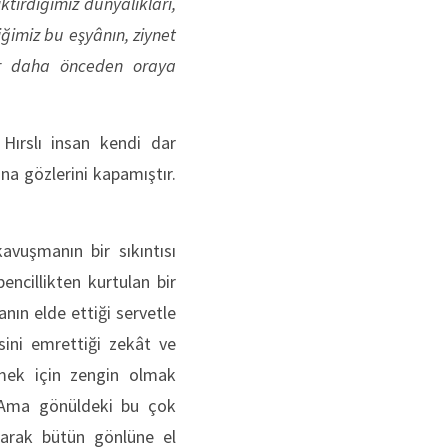
tirdiğimiz dünyâlıkları,
ğimiz bu eşyânın, ziynet
ğer daha önceden oraya
. Hırslı insan kendi dar
ına gözlerini kapamıştır.
vuşmanın bir sıkıntısı
encillikten kurtulan bir
ın elde ettiği servetle
sini emrettiği zekât ve
lmek için zengin olmak
. Ama gönüldeki bu çok
larak bütün gönlüne el