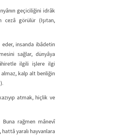
nyânın geçiciliğini idrâk
 cezâ görülür (Işıtan,
 eder, insanda ibâdetin
mesini sağlar, dünyâya
retle ilgili işlere ilgi
almaz, kalp alt benliğin
3).
kazıyıp atmak, hiçlik ve
dı. Buna rağmen mânevî
e, hattâ yaralı hayvanlara