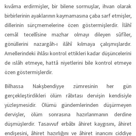
kıvâma erdirmişler, bir bilene sormuşlar, ihvan olarak
birbirlerinin ayaklarının kaymamasına çaba sarf etmişler,
dillerinin sürçmemelerine özen göstermişlerdir. İlâhî
cemâl tecellîsine mazhar olmayı dileyen sûfîler,
gönüllerini nazargâh-ı ilâhî kılmaya çalışmışlardır.
Amellerindeki ihlâsı kontrol ettikleri kadar düşüncelerini
de ıslâh etmeye, hattâ niyetlerini bile kontrol etmeye
özen göstermişlerdir.
Bilhassa Nakşbendiyye zümresinin her gün
gerçekleştirdikleri ölüm râbıtası dervişin kendisiyle
yüzleşmesidir. Ölümü gündemlerinden düşürmeyen
dervişler, ölüm sonrasına hazırlanmanın derdine
düşmüşlerdir. Tasavvuf erbâbı âhiret kaygısını, âhiret
endişesini, âhiret hazırlığını ve âhiret inancını ciddiye