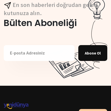
En son haberleri doğrudan gelen
kutunuza alın.
Bülten Aboneliği
Abone Ol