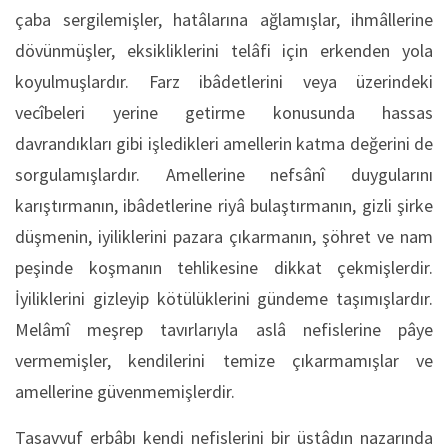
çaba sergilemişler, hatâlarına ağlamışlar, ihmâllerine
dövünmüşler, eksikliklerini telâfi için erkenden yola
koyulmuşlardır. Farz ibâdetlerini veya üzerindeki
vecîbeleri yerine getirme konusunda hassas
davrandıkları gibi işledikleri amellerin katma değerini de
sorgulamışlardır. Amellerine nefsânî duygularını
karıştırmanın, ibâdetlerine riyâ bulaştırmanın, gizli şirke
düşmenin, iyiliklerini pazara çıkarmanın, şöhret ve nam
peşinde koşmanın tehlikesine dikkat çekmişlerdir.
İyiliklerini gizleyip kötülüklerini gündeme taşımışlardır.
Melâmî meşrep tavırlarıyla aslâ nefislerine pâye
vermemişler, kendilerini temize çıkarmamışlar ve
amellerine güvenmemişlerdir.
Tasavvuf erbâbı kendi nefislerini bir üstâdın nazarında