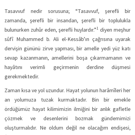
Tasavvuf nedir sorusuna; “Tasavvuf, şerefli bir
zamanda, şerefli bir insandan, şerefli bir toplulukla
1
bulunurken zuhûr eden, şerefli huylardır.”
diyen meşhur
sûfî Muhammed b. Ali el-Kessâb’ın çağrısına uyarak
dervişin gününü zirve yapması, bir amelle yedi yüz katı
sevap kazanmanın, amellerini boşa çıkarmamanın ve
hayâtını verimli geçirmenin derdine düşmesi
gerekmektedir.
Zaman kısa ve yol uzundur. Hayat yolunun harâmîleri her
an yolumuza tuzak kurmaktadır. Bin bir emekle
ördüğümüz hayat kilimimizin ilmiğini bir anlık gafletle
çözmek ve desenlerini bozmak gündemimizi
oluşturmalıdır. Ne oldum değil ne olacağım endişesi,