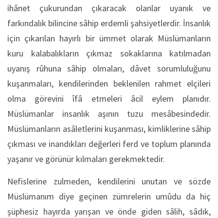
ihânet çukurundan çıkaracak olanlar uyanık ve
farkındalık bilincine sâhip erdemli şahsiyetlerdir. İnsanlık
için çıkarılan hayırlı bir ümmet olarak Müslümanların
kuru kalabalıkların çıkmaz sokaklarına katılmadan
uyanış rûhuna sâhip olmaları, dâvet sorumluluğunu
kuşanmaları, kendilerinden beklenilen rahmet elçileri
olma görevini îfâ etmeleri âcil eylem planıdır.
Müslümanlar insanlık aşının tuzu mesâbesindedir.
Müslümanların asâletlerini kuşanması, kimliklerine sâhip
çıkması ve inandıkları değerleri ferd ve toplum planında
yaşanır ve görünür kılmaları gerekmektedir.
Nefislerine zulmeden, kendilerini unutan ve sözde
Müslümanım diye geçinen zümrelerin umûdu da hiç
şüphesiz hayırda yarışan ve önde giden sâlih, sâdık,