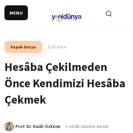
MENU
2 yıl önce
Kapak Dosya
Hesâba Çekilmeden
Önce Kendimizi Hesâba
Çekmek
Prof. Dr. Kadir Özköse
10 dk okuma süresi