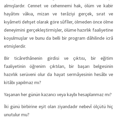
almışlardır. Cennet ve cehennemi hak, ölüm ve kabir
hayâtını vâkıa, mizan ve terâziyi gerçek, sırat ve
kıyâmeti dehşet olarak göre sûfîler, ölmeden önce ölme
deneyimini gerçekleştirmişler, ölüme hazırlık faaliyetine
koyulmuşlar ve bunu da belli bir program dâhilinde icrâ
etmişlerdir.
Bir ticârethânenin girdisi ve çıktısı, bir eğitim
faaliyetinin öğrenim çıktıları, bir başarı belgesinin
hazırlık serüveni olur da hayat sermâyesinin hesâbı ve
kitâbı yapılmaz mı?
Yaşanan her günün kazancı veya kaybı hesaplanmaz mı?
İki günü birbirine eşit olan ziyandadır nebevî ölçütü hiç
unutulur mu?