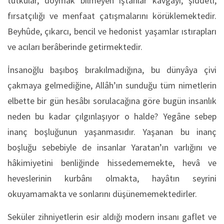
tutkular, doymak bilmeyen iştahlar kavgayı, şiddeti,
fırsatçılığı ve menfaat çatışmalarını körüklemektedir.
Beyhûde, çıkarcı, bencil ve hedonist yaşamlar ıstırapları
ve acıları berâberinde getirmektedir.
İnsanoğlu başıboş bırakılmadığına, bu dünyâya çivi
çakmaya gelmediğine, Allâh’ın sunduğu tüm nimetlerin
elbette bir gün hesâbı sorulacağına göre bugün insanlık
neden bu kadar çılgınlaşıyor o halde? Yegâne sebep
inanç boşluğunun yaşanmasıdır. Yaşanan bu inanç
boşluğu sebebiyle de insanlar Yaratan’ın varlığını ve
hâkimiyetini benliğinde hissedememekte, hevâ ve
heveslerinin kurbânı olmakta, hayâtın seyrini
okuyamamakta ve sonlarını düşünememektedirler.
Seküler zihniyetlerin esir aldığı modern insanı gaflet ve