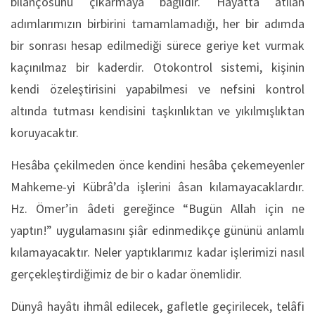
bilançosunu çıkarmaya bağlıdır. Hayatta atılan
adımlarımızın birbirini tamamlamadığı, her bir adımda
bir sonrası hesap edilmediği sürece geriye ket vurmak
kaçınılmaz bir kaderdir. Otokontrol sistemi, kişinin
kendi özeleştirisini yapabilmesi ve nefsini kontrol
altında tutması kendisini taşkınlıktan ve yıkılmışlıktan
koruyacaktır.
Hesâba çekilmeden önce kendini hesâba çekemeyenler
Mahkeme-yi Kübrâ’da işlerini âsan kılamayacaklardır.
Hz. Ömer’in âdeti gereğince “Bugün Allah için ne
yaptın!” uygulamasını şiâr edinmedikçe gününü anlamlı
kılamayacaktır. Neler yaptıklarımız kadar işlerimizi nasıl
gerçekleştirdiğimiz de bir o kadar önemlidir.
Dünyâ hayâtı ihmâl edilecek, gafletle geçirilecek, telâfi