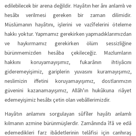
edilebilecek bir arena değildir. Hayâtın her ânı anlamlı ve
hesâbı verilmesi gereken bir zaman dilimidir.
Müslümanın hayâtını, işlerini ve vazîfelerini öteleme
hakkı yoktur. Yapmamız gerekirken yapmadıklarımızdan
ve haykırmamız gerekirken ölüm sessizliğine
bürünmemizden hesâba çekileceğiz. Mazlumların
hakkını koruyamayışımız, fukarânın ihtiyâcını
gideremeyişimiz, gariplerin yuvasını kuramayışımız,
neslimizin iffetini koruyamayışımız, dostlarımızın
güvenini kazanamayışımız, Allâh’ın hukûkuna riâyet
edemeyişimiz hesâbı çetin olan vebâllerimizdir.
Hayâtın anlamını sorgulayan sûfîler hayâtı anlamlı
kılmanın azmine bürünmüşlerdir. Zamânında îfâ ve edâ
edemedikleri farz ibâdetlerinin telâfisi için canhıraş