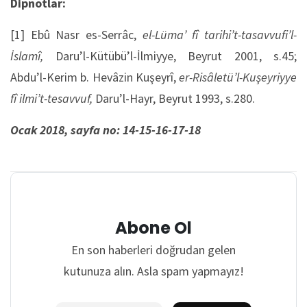
Dipnotlar:
[1] Ebû Nasr es-Serrâc,
el-Lüma’ fî tarihi’t-tasavvufi’l-
İslamî,
Daru’l-Kütübü’l-İlmiyye, Beyrut 2001, s.45;
Abdu’l-Kerim b. Hevâzin Kuşeyrî,
er-Risâletü’l-Kuşeyriyye
fî ilmi’t-tesavvuf,
Daru’l-Hayr, Beyrut 1993, s.280.
Ocak 2018, sayfa no: 14-15-16-17-18
Abone Ol
En son haberleri doğrudan gelen
kutunuza alın. Asla spam yapmayız!