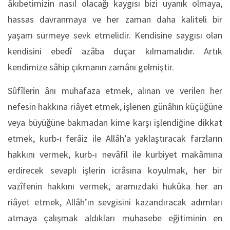
âkıbetimizin nasıl olacağı kaygısı bizi uyanık olmaya,
hassas davranmaya ve her zaman daha kaliteli bir
yaşam sürmeye sevk etmelidir. Kendisine saygısı olan
kendisini ebedî azâba düçar kılmamalıdır. Artık
kendimize sâhip çıkmanın zamânı gelmiştir.
Sûfîlerin ânı muhafaza etmek, alınan ve verilen her
nefesin hakkına riâyet etmek, işlenen günâhın küçüğüne
veya büyüğüne bakmadan kime karşı işlendiğine dikkat
etmek, kurb-ı ferâiz ile Allâh’a yaklaştıracak farzların
hakkını vermek, kurb-ı nevâfil ile kurbiyet makâmına
erdirecek sevaplı işlerin icrâsına koyulmak, her bir
vazîfenin hakkını vermek, aramızdaki hukûka her an
riâyet etmek, Allâh’ın sevgisini kazandıracak adımları
atmaya çalışmak aldıkları muhasebe eğitiminin en