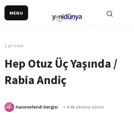
MENU
1 yıl önce
Hep Otuz Üç Yaşında /
Rabia Andiç
Hanımefendi Dergisi
4 dk okuma süresi