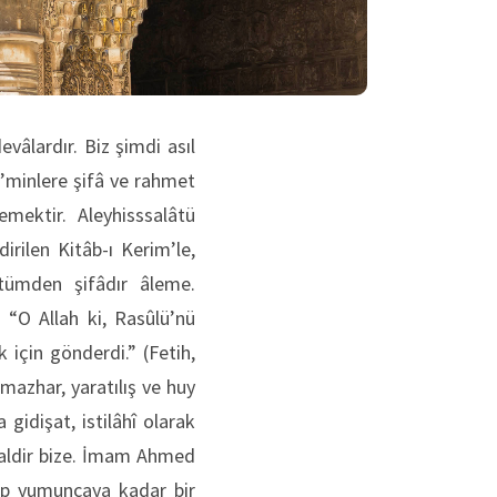
vâlardır. Biz şimdi asıl
ü’minlere şifâ ve rahmet
yemektir. Aleyhisssalâtü
rilen Kitâb-ı Kerim’le,
 tümden şifâdır âleme.
 “O Allah ki, Rasûlü’nü
 için gönderdi.” (Fetih,
azhar, yaratılış ve huy
idişat, istilâhî olarak
isaldir bize. İmam Ahmed
ıp yumuncaya kadar bir