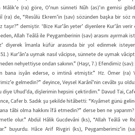
Mâlik’e (ra) göre, O’nun sünneti Nûh (as)’ın gemisi gibidir
î (ra) de, “Resûlü Ekrem’in (sav) sözünden başka bir söz 
 taşır?” demiştir. ‘Bize Kur’ân yeter’ diyenlere Kur’ân verir 
eden, Allah Teâlâ ile Peygamberinin (sav) arasını ayırmak iste
iz’ diyerek îmanla küfür arasında bir yol edinmek isteyen
-151.) Kur’ân’a uymak nasıl vâcipse, sünnete de uymak vâcipti
i neden nehyettiyse ondan sakının.” (Haşr, 7.) Efendimiz (sav
m bana isyân ederse, o imtinâ etmiştir.” Hz. Ömer (ra) V
miz’e gelmedin?” deyince, Veysel Karânî’nin cevâbı şu oldu
du diye Uhud’da, dişlerimin hepsini çektirdim.” Davud Tai, Caf
ince, Cafer b. Sadık şu şekilde hitâbetti: “Kıyâmet günü gel
bana tâbi olma hakkını îfâ etmedin?” derse ben ne yaparım? 
izmetle olur.” Abdül Hâlik Gucdevâni (ks), “Allah Teâlâ ve 
r.” buyurdu. Hâce Arif Rivgiri (ks), Peygamberimiz’in (sa