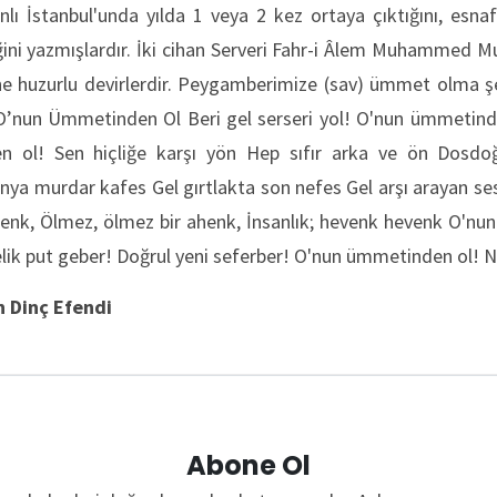
lı İstanbul'unda yılda 1 veya 2 kez ortaya çıktığını, esnaf
ğini yazmışlardır. İki cihan Serveri Fahr-i Âlem Muhammed Mu
 ne huzurlu devirlerdir. Peygamberimize (sav) ümmet olma şer
 O’nun Ümmetinden Ol Beri gel serseri yol! O'nun ümmetinde
 ol! Sen hiçliğe karşı yön Hep sıfır arka ve ön Dosdo
nya murdar kafes Gel gırtlakta son nefes Gel arşı arayan s
renk, Ölmez, ölmez bir ahenk, İnsanlık; hevenk hevenk O'n
elik put geber! Doğrul yeni seferber! O'nun ümmetinden ol! N
n Dinç Efendi
Abone Ol