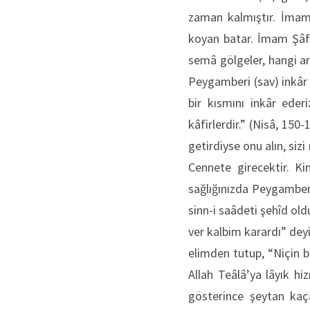
zaman kalmıştır. İmam 
koyan batar. İmam Şâfi
semâ gölgeler, hangi arz
Peygamberi (sav) inkâr 
bir kısmını inkâr eder
kâfirlerdir.” (Nisâ, 150
getirdiyse onu alın, siz
Cennete girecektir. Ki
sağlığınızda Peygamberi
sinn-i saâdeti şehîd ol
ver kalbim karardı” dey
elimden tutup, “Niçin 
Allah Teâlâ’ya lâyık h
gösterince şeytan kaça