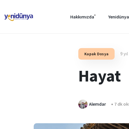
Hakkımızda
Yenidünya
9 yı
Kapak Dosya
Hayat
Alemdar
7 dk o