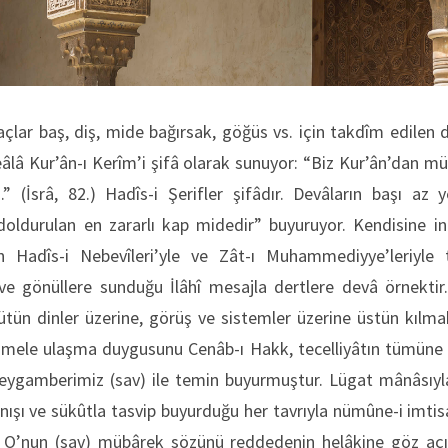
çlar baş, diş, mide bağırsak, göğüs vs. için takdîm edilen de
eâlâ Kur’ân-ı Kerîm’i şifâ olarak sunuyor: “Biz Kur’ân’dan m
z.” (İsrâ, 82.) Hadîs-i Şerifler şifâdır. Devâların başı az 
oldurulan en zararlı kap midedir” buyuruyor. Kendisine indi
n Hadîs-i Nebevîleri’yle ve Zât-ı Muhammediyye’leriyle
ve gönüllere sunduğu İlâhî mesajla dertlere devâ örnektir.
ütün dinler üzerine, görüş ve sistemler üzerine üstün kılmak
ele ulaşma duygusunu Cenâb-ı Hakk, tecelliyâtın tümüne m
eygamberimiz (sav) ile temin buyurmuştur. Lügat mânâsıyla g
anışı ve sükûtla tasvip buyurduğu her tavrıyla nümûne-i imt
e, O’nun (sav) mübârek sözünü reddedenin helâkine göz aç