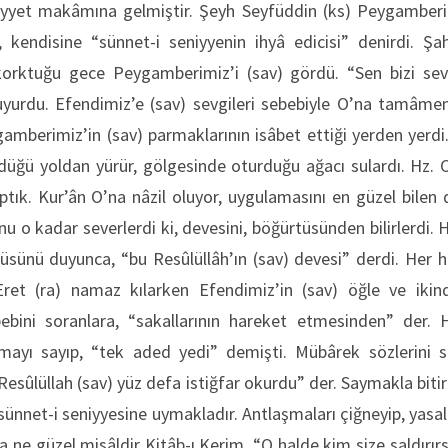
iyyet makâmına gelmiştir. Şeyh Seyfüddin (ks) Peygamberi
, kendisine “sünnet-i seniyyenin ihyâ edicisi” denirdi. Şa
rktuğu gece Peygamberimiz’i (sav) gördü. “Sen bizi seve
urdu. Efendimiz’e (sav) sevgileri sebebiyle O’na tamâmen
amberimiz’in (sav) parmaklarının isâbet ettiği yerden yerdi
üdüğü yoldan yürür, gölgesinde oturduğu ağacı sulardı. Hz. C
tık. Kur’ân O’na nâzil oluyor, uygulamasını en güzel bilen 
nu o kadar severlerdi ki, devesini, böğürtüsünden bilirlerdi.
tüsünü duyunca, “bu Resûlüllâh’ın (sav) devesi” derdi. Her ha
Eret (ra) namaz kılarken Efendimiz’in (sav) öğle ve ikin
ebini soranlara, “sakallarının hareket etmesinden” der.
ayı sayıp, “tek aded yedi” demişti. Mübârek sözlerini sa
Resûlüllah (sav) yüz defa istiğfar okurdu” der. Saymakla bitir
ünnet-i seniyyesine uymakladır. Antlaşmaları çiğneyip, yasa
 ne güzel misâldir Kitâb-ı Kerim. “O halde kim size saldırırsa,