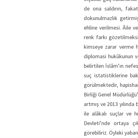
de ona saldırın, fakat
dokunulmazlık getirmiş
ehline verilmesi. Âile 
renk farkı gözetilmeksi
kimseye zarar verme h
diplomasi hukûkunun ve
belirtilen İslâm’ın nef
suç istatistiklerine ba
görülmektedir, hapishan
Birliği Genel Müdürlüğü
artmış ve 2013 yılında
ile alâkalı suçlar ve 
Devleti’nde ortaya çı
görebiliriz. Öyleki yab