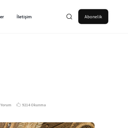
er
İletişim
Abonelik
 Yorum
9214 Okunma