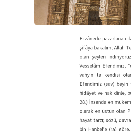
Eczânede pazarlanan ila
şifâya bakalım, Allah T
olan şeyleri indiriyoru
Vesselâm Efendimiz, “d
vahyin ta kendisi ola
Efendimiz (sav) beyin 
hidâyet ve hak dinle, b
28.) İnsanda en mükemm
olarak en üstün olan P
hayat tarzı; sözü, davr
bin Hanbel’e (ra) gör