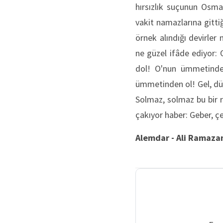
hırsızlık suçunun Osman
vakit namazlarına gitti
örnek alındığı devirler
ne güzel ifâde ediyor:
dol! O'nun ümmetinden
ümmetinden ol! Gel, dü
Solmaz, solmaz bu bir 
çakıyor haber: Geber, ç
Alemdar - Ali Ramaza