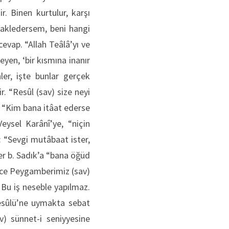
. Binen kurtulur, karşı
nakledersem, beni hangi
cevap. “Allah Teâlâ’yı ve
yen, ‘bir kısmına inanır
ler, işte bunlar gerçek
r. “Resûl (sav) size neyi
): “Kim bana itâat ederse
eysel Karânî’ye, “niçin
: “Sevgi mutâbaat ister,
er b. Sadık’a “bana öğüd
ince Peygamberimiz (sav)
Bu iş neseble yapılmaz.
Resûlü’ne uymakta sebat
v) sünnet-i seniyyesine