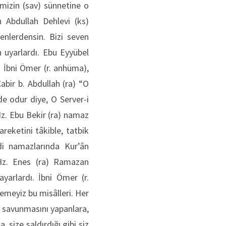
mizin (sav) sünnetine o
h Abdullah Dehlevi (ks)
nlerdensin. Bizi seven
 uyarlardı. Ebu Eyyübel
. İbni Ömer (r. anhüma),
abir b. Abdullah (ra) “O
de odur diye, O Server-i
 Hz. Ebu Bekir (ra) namaz
reketini tâkible, tatbik
di namazlarında Kur’ân
 Hz. Enes (ra) Ramazan
yarlardı. İbni Ömer (r.
emeyiz bu misâlleri. Her
l savunmasını yapanlara,
 size saldırdığı gibi siz