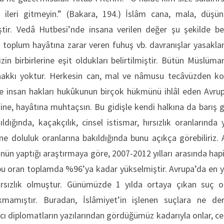
 ileri gitmeyin.” (Bakara, 194.) İslâm cana, mala, düşün
tir. Vedâ Hutbesi’nde insana verilen değer şu şekilde beli
ve toplum hayâtına zarar veren fuhuş vb. davranışlar yasaklanm
zin birbirlerine eşit oldukları belirtilmiştir. Bütün Müslüma
akkı yoktur. Herkesin can, mal ve nâmusu tecâvüzden kor
 insan hakları hukûkunun birçok hükmünü ihlâl eden Avrup
esine, hayâtına muhtaçsın. Bu gidişle kendi halkına da barış 
kıldığında, kaçakçılık, cinsel istismar, hırsızlık oranlarında
e doluluk oranlarına bakıldığında bunu açıkça görebiliriz.
’nün yaptığı araştırmaya göre, 2007-2012 yılları arasında ha
 bu oran toplamda %96’ya kadar yükselmiştir. Avrupa’da en y
hırsızlık olmuştur. Günümüzde 1 yılda ortaya çıkan suç o
kmamıştır. Buradan, İslâmiyet’in işlenen suçlara ne de
ancı diplomatların yazılarından gördüğümüz kadarıyla onlar, c