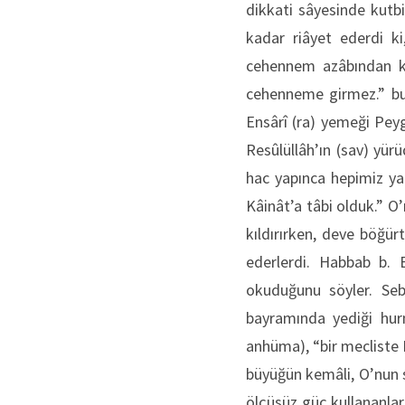
dikkati sâyesinde kutb
kadar riâyet ederdi ki
cehennem azâbından ko
cehenneme girmez.” buy
Ensârî (ra) yemeği Peyg
Resûlüllâh’ın (sav) yür
hac yapınca hepimiz yap
Kâinât’a tâbi olduk.” O’
kıldırırken, deve böğür
ederlerdi. Habbab b. 
okuduğunu söyler. Seb
bayramında yediği hurm
anhüma), “bir mecliste 
büyüğün kemâli, O’nun s
ölçüsüz güç kullananlara