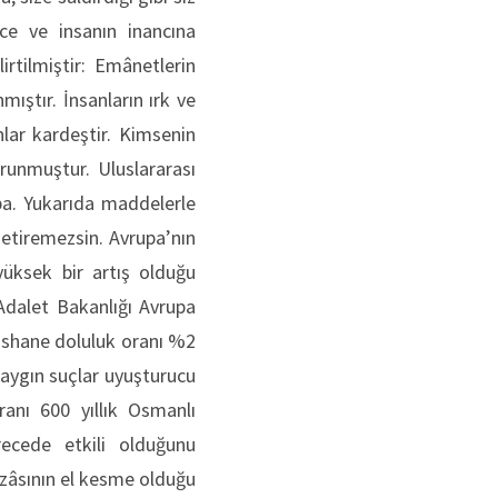
ce ve insanın inancına
rtilmiştir: Emânetlerin
ıştır. İnsanların ırk ve
nlar kardeştir. Kimsenin
unmuştur. Uluslararası
a. Yukarıda maddelerle
getiremezsin. Avrupa’nın
 yüksek bir artış olduğu
 Adalet Bakanlığı Avrupa
pishane doluluk oranı %2
aygın suçlar uyuşturucu
ranı 600 yıllık Osmanlı
recede etkili olduğunu
ezâsının el kesme olduğu