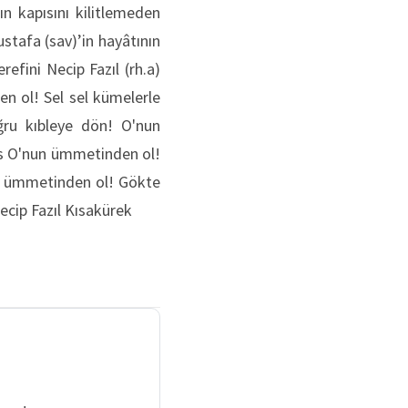
ın kapısını kilitlemeden
stafa (sav)’in hayâtının
efini Necip Fazıl (rh.a)
n ol! Sel sel kümelerle
ğru kıbleye dön! O'nun
es O'nun ümmetinden ol!
un ümmetinden ol! Gökte
ecip Fazıl Kısakürek