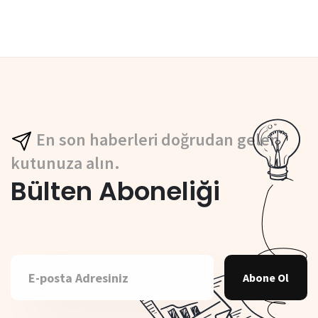
En son haberleri doğrudan gelen
kutunuza alın.
Bülten Aboneliği
Abone Ol