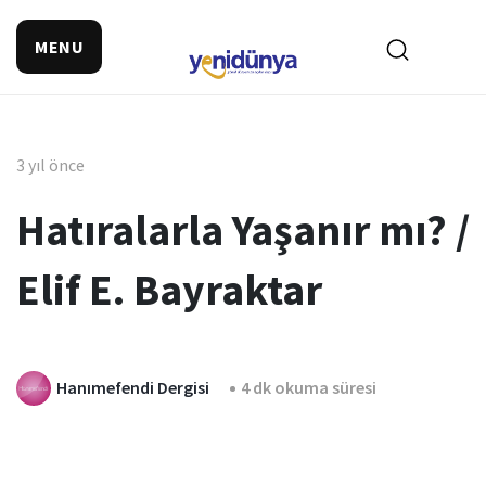
MENU
3 yıl önce
Hatıralarla Yaşanır mı? /
Elif E. Bayraktar
Hanımefendi Dergisi
4 dk okuma süresi