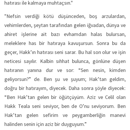
hatırası ile kalmaya muhtaçsın."
"Nefsin verdiği kötü düşünceden, boş arzulardan,
vehimlerden, şeytan tarafından gelen iğvadan, dünya ve
ahiret işlerine ait bazı evhamdan halas bulursan,
meleklere has bir hatıraya kavuşursun. Sonra bu da
geçer, Hakk’ın hatırası seni sarar. Bu hal son olur ve işin
neticesi sayılır. Kalbin sıhhat bulunca, gönlüne düşen
hatıranın yanına dur ve sor: “Sen nesin, kimden
geliyorsun?” de. Ben şu ve şuyum; Hak’tan geldim,
doğru bir hatırayım, diyecek. Daha sonra şöyle diyecek:
“Ben Hak’tan gelen bir öğütçüyüm. Aziz ve Celil olan
Hakk Teala seni seviyor, ben de O’nu seviyorum. Ben
Hak’tan gelen sefirim ve peygamberliğin manevi
halinden senin için aziz bir duyguyum.”