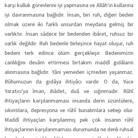
karşı kulluk görevlerini iyi yapmasına ve Allâh'ın kullarına
iyi davranmasına bağlıdır. İnsan, biri ruh, diğeri beden
olmak üzere iki farklı unsurdan meydana gelmiş bir
varlıktır. İnsan sâdece bir bedenden ibâret, ruhsuz bir
varlık değildir. Ruh bedenle birleşince hayat oluşur, ruh
bedeni terk edince ölüm gerçekleşir. Bedenimizin
canlılığını devâm ettirmesi birtakım maddî gıdâların
alınmasına bağlıdır. Yâni yemeden içmeden yaşanmaz.
Rûhumuzun da gıdâya ihtiyâcı vardır. O da; Yüce
Yaratıcı'ya îman, ibâdet, duâ ve sığınmadır. Rûhî
ihtiyaçların karşılanmaması insanda derin üzüntülere,
sıkıntılara, depresyona ve rûhî bunalımlara sebep olur.
Maddî ihtiyaçları karşılanmış pek çok insanın rûhî
ihtiyaçlarının karşılanmaması durumunda ne denli ruhsal