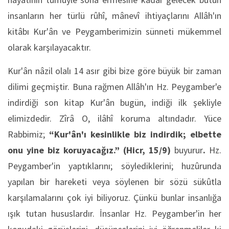
insanların her türlü rûhî, mânevî ihtiyaçlarını Allâh'ın
kitâbı Kur'ân ve Peygamberimizin sünneti mükemmel
olarak karşılayacaktır.
Kur'ân nâzil olalı 14 asır gibi bize göre büyük bir zaman
dilimi geçmiştir. Buna rağmen Allâh'ın Hz. Peygamber'e
indirdiği son kitap Kur'ân bugün, indiği ilk şekliyle
elimizdedir. Zîrâ O, ilâhî koruma altındadır. Yüce
Rabbimiz;
“Kur'ân'ı kesinlikle biz indirdik; elbette
onu yine biz koruyacağız.”
(Hicr, 15/9)
buyurur
.
Hz.
Peygamber'in yaptıklarını; söylediklerini; huzûrunda
yapılan bir hareketi veya söylenen bir sözü sükûtla
karşılamalarını çok iyi biliyoruz. Çünkü bunlar insanlığa
ışık tutan hususlardır. İnsanlar Hz. Peygamber'in her