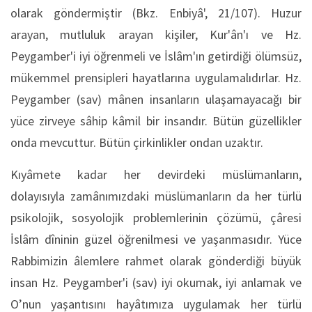
olarak göndermiştir (Bkz. Enbiyâ', 21/107). Huzur
arayan, mutluluk arayan kişiler, Kur'ân'ı ve Hz.
Peygamber'i iyi öğrenmeli ve İslâm'ın getirdiği ölümsüz,
mükemmel prensipleri hayatlarına uygulamalıdırlar. Hz.
Peygamber (sav) mânen insanların ulaşamayacağı bir
yüce zirveye sâhip kâmil bir insandır. Bütün güzellikler
onda mevcuttur. Bütün çirkinlikler ondan uzaktır.
Kıyâmete kadar her devirdeki müslümanların,
dolayısıyla zamânımızdaki müslümanların da her türlü
psikolojik, sosyolojik problemlerinin çözümü, çâresi
İslâm dîninin güzel öğrenilmesi ve yaşanmasıdır. Yüce
Rabbimizin âlemlere rahmet olarak gönderdiği büyük
insan Hz. Peygamber'i (sav) iyi okumak, iyi anlamak ve
O’nun yaşantısını hayâtımıza uygulamak her türlü