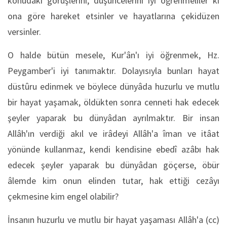
konudaki görüşlerini, düşüncelerini iyi öğrenmeliler ki
ona göre hareket etsinler ve hayatlarına çekidüzen
versinler.
O halde bütün mesele, Kur'ân'ı iyi öğrenmek, Hz.
Peygamber'i iyi tanımaktır. Dolayısıyla bunları hayat
düstûru edinmek ve böylece dünyâda huzurlu ve mutlu
bir hayat yaşamak, öldükten sonra cenneti hak edecek
şeyler yaparak bu dünyâdan ayrılmaktır. Bir insan
Allâh'ın verdiği akıl ve irâdeyi Allâh'a îman ve itâat
yönünde kullanmaz, kendi kendisine ebedî azâbı hak
edecek şeyler yaparak bu dünyâdan göçerse, öbür
âlemde kim onun elinden tutar, hak ettiği cezâyı
çekmesine kim engel olabilir?
İnsanın huzurlu ve mutlu bir hayat yaşaması Allâh'a (cc)