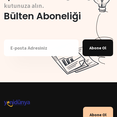
kutunuza alın.
Bülten Aboneliği
Abone Ol
Abone Ol