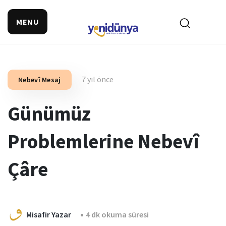
MENU
7 yıl önce
Nebevî Mesaj
Günümüz
Problemlerine Nebevî
Çâre
Misafir Yazar
4 dk okuma süresi