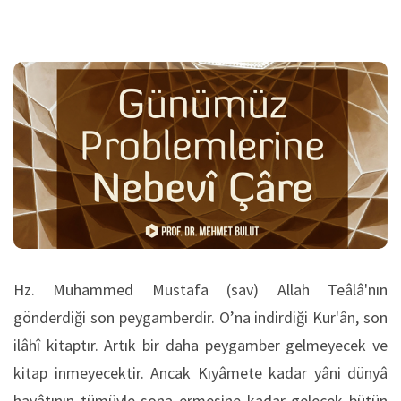
Hz. Muhammed Mustafa (sav) Allah Teâlâ'nın
gönderdiği son peygamberdir. O’na indirdiği Kur'ân, son
ilâhî kitaptır. Artık bir daha peygamber gelmeyecek ve
kitap inmeyecektir. Ancak Kıyâmete kadar yâni dünyâ
hayâtının tümüyle sona ermesine kadar gelecek bütün