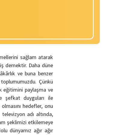
mellerini sağlam atarak
miş demektir. Daha düne
dâkârlık ve buna benzer
im toplumumuzdu. Çünkü
k eğitimini paylaşma ve
 şefkat duyguları ile
n olmasını hedefler, onu
 televizyon adı altında,
şam şeklimizi etkilemeye
dolu dünyamız ağır ağır