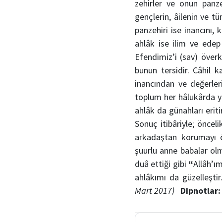
zehirler ve onun panze
gençlerin, âilenin ve 
panzehiri ise inancını,
ahlâk ise ilim ve edep
Efendimiz’i (sav) öve
bunun tersidir. Câhil 
inancından ve değerleri
toplum her hâlukârda y
ahlâk da günahları erit
Sonuç itibâriyle; önceli
arkadaştan korumayı 
şuurlu anne babalar olm
duâ ettiği gibi
“
Allâh’ım
ahlâkımı da güzelleştir
Mart 2017)
Dipnotlar