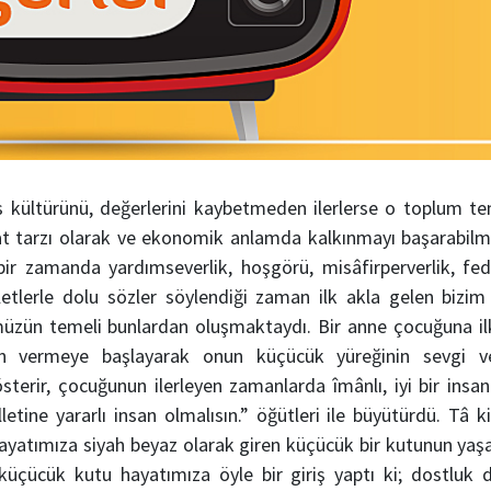
 kültürünü, değerlerini kaybetmeden ilerlerse o toplum te
at tarzı olarak ve ekonomik anlamda kalkınmayı başarabil
bir zamanda yardımseverlik, hoşgörü, misâfirperverlik, fe
letlerle dolu sözler söylendiği zaman ilk akla gelen biz
müzün temeli bunlardan oluşmaktaydı. Bir anne çocuğuna il
n vermeye başlayarak onun küçücük yüreğinin sevgi ve
terir, çocuğunun ilerleyen zamanlarda îmânlı, iyi bir insa
letine yararlı insan olmalısın.” öğütleri ile büyütürdü. Tâ ki
hayatımıza siyah beyaz olarak giren küçücük bir kutunun ya
üçücük kutu hayatımıza öyle bir giriş yaptı ki; dostluk 