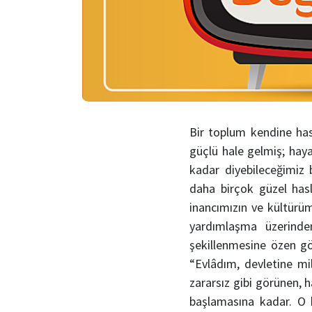
Bir toplum kendine has
güçlü hale gelmiş; hay
kadar diyebileceğimiz 
daha birçok güzel has
inancımızın ve kültürü
yardımlaşma üzerinde
şekillenmesine özen gös
“Evlâdım, devletine mil
zararsız gibi görünen, 
başlamasına kadar. O k