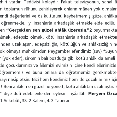
hiri vardır. Tedâvisi kolaydır. Fakat televizyonun, sanal â
tüm toplumun rûhunu zehirleyerek onların mânen yok olmaları
 kendi değerlerini ve öz kültürünü kaybetmemiş güzel ahlâka 
 öğrenmekle, iyi insanlarla arkadaşlık etmekle elde edilir
rken
“Gerçekten sen güzel ahlâk üzeresin.”
2
buyurmaktad
kalmak, edepsiz olmak, kötü insanlarla arkadaşlık etmekt
nden uzaklaşan, edepsizliğin, kötülüğün ve ahlâksızlığın n
ok olmaya mahkûmdur. Peygamber efendimiz (sav) “Suyun bu
ir (yok eder); sirkenin balı bozduğu gibi kötü ahlâk da ameli
kle çocuklarımızı ve âilemizi evimizin içine kendi ellerimizl
öğrenmemiz ve bunu onlara da öğretmemiz gerekmekte
ayı nasîp etsin. Bizi hem kendimiz hem de çocuklarımız içi
! Beni ahlâkın en güzeline yönelt, kötü ahlâktan uzaklaştır. B
.” diye duâ edebilenlerden eylesin inşâallâh.
Meryem Özc
:
1 Ankebût, 38. 2 Kalem, 4. 3 Taberani