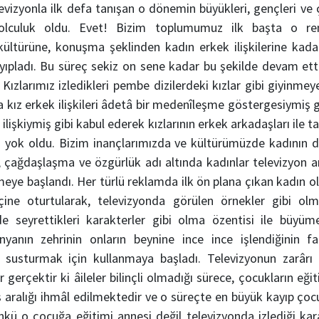
Televizyonla ilk defa tanışan o dönemin büyükleri, gençleri ve 
 yolculuk oldu. Evet! Bizim toplumumuz ilk başta o ren
ltürüne, konuşma şeklinden kadın erkek ilişkilerine kadar
yıpladı. Bu süreç sekiz on sene kadar bu şekilde devam ett
. Kızlarımız izledikleri pembe dizilerdeki kızlar gibi giyinme
da kız erkek ilişkileri âdetâ bir medenîleşme göstergesiymiş gi
ilişkiymiş gibi kabul ederek kızlarının erkek arkadaşları ile t
la yok oldu. Bizim inançlarımızda ve kültürümüzde kadının d
, çağdaşlaşma ve özgürlük adı altında kadınlar televizyon a
e başlandı. Her türlü reklamda ilk ön plana çıkan kadın ol
 içine oturtularak, televizyonda görülen örnekler gibi olm
de seyrettikleri karakterler gibi olma özentisi ile büyü
yanın zehrinin onların beynine ince ince işlendiğinin fa
ı susturmak için kullanmaya başladı. Televizyonun zarârı 
bir gerçektir ki âileler bilinçli olmadığı sürece, çocukların e
yaş aralığı ihmâl edilmektedir ve o süreçte en büyük kayıp ço
ünkü o çocuğa eğitimi annesi değil televizyonda izlediği ka