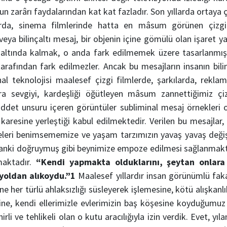
un zarârı faydalarından kat kat fazladır. Son yıllarda ortaya 
arda, sinema filmlerinde hatta en mâsum görünen çizgi 
 veya bilinçaltı mesaj, bir objenin içine gömülü olan işaret 
in altında kalmak, o anda fark edilmemek üzere tasarlanmışt
 tarafından fark edilmezler. Ancak bu mesajların insanın bilinça
al teknolojisi maalesef çizgi filmlerde, şarkılarda, rekla
ra sevgiyi, kardeşliği öğütleyen mâsum zannettiğimiz çizg
şiddet unsuru içeren görüntüler subliminal mesaj örnekleri 
 karesine yerleştiği kabul edilmektedir. Verilen bu mesajlar
celeri benimsememize ve yaşam tarzımızın yavaş yavaş değ
sanki doğruymuş gibi beynimize empoze edilmesi sağlanmakta
maktadır.
“Kendi yapmakta olduklarını, şeytan onlara s
yoldan alıkoydu.”
1
Maalesef yıllardır insan görünümlü fakat
ne her türlü ahlaksızlığı süsleyerek işlemesine, kötü alışkan
ine, kendi ellerimizle evlerimizin baş köşesine koyduğum
rli ve tehlikeli olan o kutu aracılığıyla izin verdik. Evet, yı