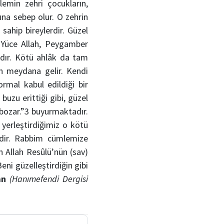
lemin zehri çocukların,
na sebep olur. O zehrin
sahip bireylerdir. Güzel
. Yüce Allah, Peygamber
ır. Kötü ahlâk da tam
en meydana gelir. Kendi
ormal kabul edildiği bir
zu erittiği gibi, güzel
 bozar.”3 buyurmaktadır.
e yerleştirdiğimiz o kötü
dir. Rabbim cümlemize
n Allah Resûlü’nün (sav)
eni güzelleştirdiğin gibi
an
(Hanımefendi Dergisi