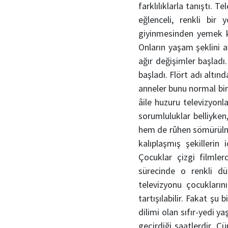
farklılıklarla tanıştı. 
eğlenceli, renkli bir
giyinmesinden yemek kü
Onların yaşam şeklini a
ağır değişimler başladı
başladı. Flört adı altın
anneler bunu normal bir 
âile huzuru televizyon
sorumluluklar belliyken
hem de rûhen sömürülmey
kalıplaşmış şekillerin
Çocuklar çizgi filmler
sürecinde o renkli dün
televizyonu çocukların
tartışılabilir. Fakat şu 
dilimi olan sıfır-yedi 
geçirdiği saatlerdir. Ç