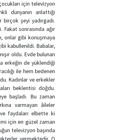
çocukları için televizyon
kli dünyanın anlattığı
 birçok şeyi yadırgadı.
i. Fakat sonrasında ağır
ye, onlar gibi konuşmaya
bi kabullenildi. Babalar,
anışır oldu. Evde bulunan
a erkeğin de yüklendiği
racılığı ile hem bedenen
du. Kadınlar ve erkekler
aları beklentisi doğdu.
meye başladı. Bu zaman
rkına varmayan âileler
ve faydaları elbette ki
ğitimi için en güzel zaman
cuğun televizyon başında
rakterler vermektedir. O