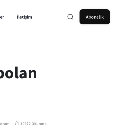
er
İletişim
Abonelik
bolan
Yorum
10972 Okunma