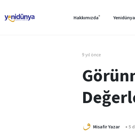
Hakkımızda
Yenidünya
9 yıl önce
Görünm
Değerl
Misafir Yazar
5 