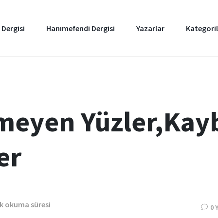
 Dergisi
Hanımefendi Dergisi
Yazarlar
Kategoril
eyen Yüzler,Kay
er
dk okuma süresi
0 