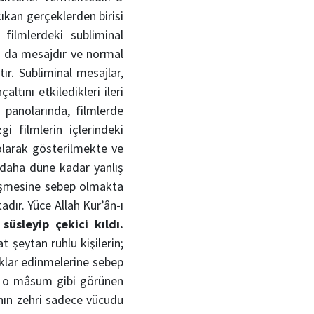
çıkan gerçeklerden birisi
filmlerdeki subliminal
ya da mesajdır ve normal
ır. Subliminal mesajlar,
ltını etkiledikleri ileri
m panolarında, filmlerde
i filmlerin içlerindeki
olarak gösterilmekte ve
, daha düne kadar yanlış
işmesine sebep olmakta
dır. Yüce Allah Kur’ân-ı
üsleyip çekici kıldı.
 şeytan ruhlu kişilerin;
lıklar edinmelerine sebep
uz o mâsum gibi görünen
lanın zehri sadece vücudu