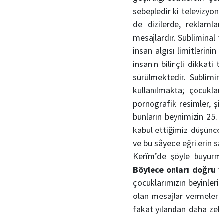
sebepledir ki televizyon
de dizilerde, reklaml
mesajlardır. Subliminal
insan algısı limitlerin
insanın bilinçli dikkati
sürülmektedir. Sublimin
kullanılmakta; çocukla
pornografik resimler, 
bunların beynimizin 25.
kabul ettiğimiz düşün
ve bu sâyede eğrilerin 
Kerîm’de şöyle buyur
Böylece onları doğru 
çocuklarımızın beyinleri
olan mesajlar vermeler
fakat yılandan daha zehi