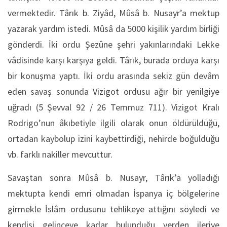
vermektedir. Târık b. Ziyâd, Mûsâ b. Nusayr’a mektup
yazarak yardım istedi. Mûsâ da 5000 kişilik yardım birliği
gönderdi. İki ordu Şezûne şehri yakınlarındaki Lekke
vâdisinde karşı karşıya geldi. Târık, burada orduya karşı
bir konuşma yaptı. İki ordu arasında sekiz gün devâm
eden savaş sonunda Vizigot ordusu ağır bir yenilgiye
uğradı (5 Şevval 92 / 26 Temmuz 711). Vizigot Kralı
Rodrigo’nun âkıbetiyle ilgili olarak onun öldürüldüğü,
ortadan kaybolup izini kaybettirdiği, nehirde boğulduğu
vb. farklı nakiller mevcuttur.
Savaştan sonra Mûsâ b. Nusayr, Târık’a yolladığı
mektupta kendi emri olmadan İspanya iç bölgelerine
girmekle İslâm ordusunu tehlikeye attığını söyledi ve
kendisi gelinceye kadar bulunduğu yerden ileriye