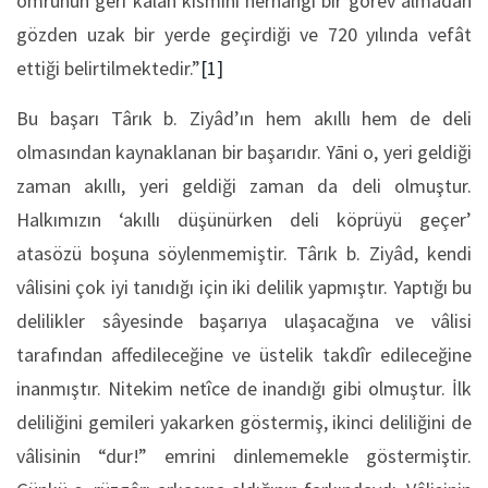
ömrünün geri kalan kısmını herhangi bir görev almadan
gözden uzak bir yerde geçirdiği ve 720 yılında vefât
ettiği belirtilmektedir.”
[1]
Bu başarı Târık b. Ziyâd’ın hem akıllı hem de deli
olmasından kaynaklanan bir başarıdır. Yāni o, yeri geldiği
zaman akıllı, yeri geldiği zaman da deli olmuştur.
Halkımızın ‘akıllı düşünürken deli köprüyü geçer’
atasözü boşuna söylenmemiştir. Târık b. Ziyâd, kendi
vâlisini çok iyi tanıdığı için iki delilik yapmıştır. Yaptığı bu
delilikler sâyesinde başarıya ulaşacağına ve vâlisi
tarafından affedileceğine ve üstelik takdîr edileceğine
inanmıştır. Nitekim netîce de inandığı gibi olmuştur. İlk
deliliğini gemileri yakarken göstermiş, ikinci deliliğini de
vâlisinin “dur!” emrini dinlememekle göstermiştir.