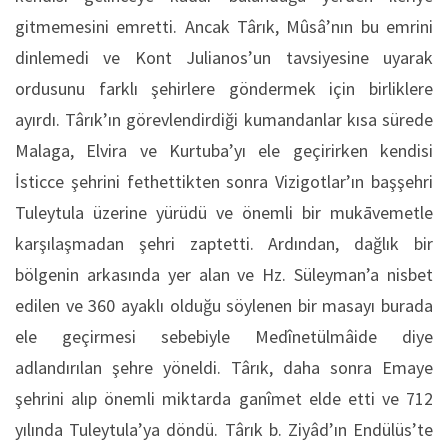
gitmemesini emretti. Ancak Târık, Mûsâ’nın bu emrini
dinlemedi ve Kont Julianos’un tavsiyesine uyarak
ordusunu farklı şehirlere göndermek için birliklere
ayırdı. Târık’ın görevlendirdiği kumandanlar kısa sürede
Malaga, Elvira ve Kurtuba’yı ele geçirirken kendisi
İsticce şehrini fethettikten sonra Vizigotlar’ın başşehri
Tuleytula üzerine yürüdü ve önemli bir mukāvemetle
karşılaşmadan şehri zaptetti. Ardından, dağlık bir
bölgenin arkasında yer alan ve Hz. Süleyman’a nisbet
edilen ve 360 ayaklı olduğu söylenen bir masayı burada
ele geçirmesi sebebiyle Medînetülmâide diye
adlandırılan şehre yöneldi. Târık, daha sonra Emaye
şehrini alıp önemli miktarda ganîmet elde etti ve 712
yılında Tuleytula’ya döndü. Târık b. Ziyâd’ın Endülüs’te