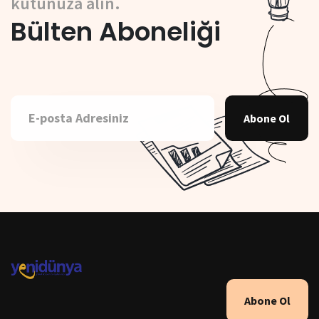
kutunuza alın.
Bülten Aboneliği
Abone Ol
Abone Ol