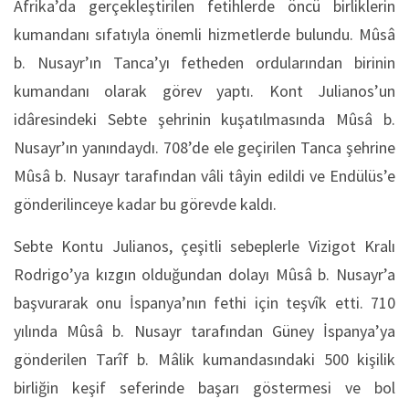
Afrika’da gerçekleştirilen fetihlerde öncü birliklerin
kumandanı sıfatıyla önemli hizmetlerde bulundu. Mûsâ
b. Nusayr’ın Tanca’yı fetheden ordularından birinin
kumandanı olarak görev yaptı. Kont Julianos’un
idâresindeki Sebte şehrinin kuşatılmasında Mûsâ b.
Nusayr’ın yanındaydı. 708’de ele geçirilen Tanca şehrine
Mûsâ b. Nusayr tarafından vâli tâyin edildi ve Endülüs’e
gönderilinceye kadar bu görevde kaldı.
Sebte Kontu Julianos, çeşitli sebeplerle Vizigot Kralı
Rodrigo’ya kızgın olduğundan dolayı Mûsâ b. Nusayr’a
başvurarak onu İspanya’nın fethi için teşvîk etti. 710
yılında Mûsâ b. Nusayr tarafından Güney İspanya’ya
gönderilen Tarîf b. Mâlik kumandasındaki 500 kişilik
birliğin keşif seferinde başarı göstermesi ve bol