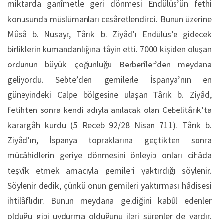
miktarda ganîmetle geri dönmesi Endülüs’ün fethi
konusunda müslümanları cesâretlendirdi. Bunun üzerine
Mûsâ b. Nusayr, Târık b. Ziyâd’ı Endülüs’e gidecek
birliklerin kumandanlığına tâyin etti. 7000 kişiden oluşan
ordunun büyük çoğunluğu Berberîler’den meydana
geliyordu. Sebte’den gemilerle İspanya’nın en
güneyindeki Calpe bölgesine ulaşan Târık b. Ziyâd,
fetihten sonra kendi adıyla anılacak olan Cebelitârık’ta
karargâh kurdu (5 Receb 92/28 Nisan 711). Târık b.
Ziyâd’ın, İspanya topraklarına geçtikten sonra
mücâhidlerin geriye dönmesini önleyip onları cihâda
teşvîk etmek amacıyla gemileri yaktırdığı söylenir.
Söylenir dedik, çünkü onun gemileri yaktırması hâdisesi
ihtilâflıdır. Bunun meydana geldiğini kabûl edenler
olduğu gibi uydurma olduğunu ileri sürenler de vardır.