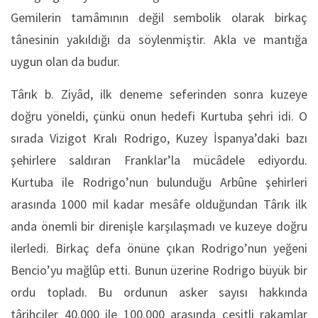
Gemilerin tamâmının değil sembolik olarak birkaç
tânesinin yakıldığı da söylenmiştir. Akla ve mantığa
uygun olan da budur.
Târık b. Ziyâd, ilk deneme seferinden sonra kuzeye
doğru yöneldi, çünkü onun hedefi Kurtuba şehri idi. O
sırada Vizigot Kralı Rodrigo, Kuzey İspanya’daki bazı
şehirlere saldıran Franklar’la mücâdele ediyordu.
Kurtuba ile Rodrigo’nun bulunduğu Arbûne şehirleri
arasında 1000 mil kadar mesâfe olduğundan Târık ilk
anda önemli bir direnişle karşılaşmadı ve kuzeye doğru
ilerledi. Birkaç defa önüne çıkan Rodrigo’nun yeğeni
Bencio’yu mağlûp etti. Bunun üzerine Rodrigo büyük bir
ordu topladı. Bu ordunun asker sayısı hakkında
târihçiler 40.000 ile 100.000 arasında çeşitli rakamlar