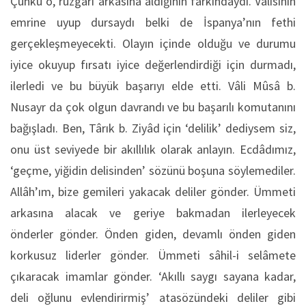
Çünkü o, rüzgârı arkasına aldığının farkındaydı. Vâlisinin
emrine uyup dursaydı belki de İspanya’nın fethi
gerçekleşmeyecekti. Olayın içinde olduğu ve durumu
iyice okuyup fırsatı iyice değerlendirdiği için durmadı,
ilerledi ve bu büyük başarıyı elde etti. Vâli Mûsâ b.
Nusayr da çok olgun davrandı ve bu başarılı komutanını
bağışladı. Ben, Târık b. Ziyâd için ‘delilik’ dediysem siz,
onu üst seviyede bir akıllılık olarak anlayın. Ecdâdımız,
‘geçme, yiğidin delisinden’ sözünü boşuna söylemediler.
Allâh’ım, bize gemileri yakacak deliler gönder. Ümmeti
arkasına alacak ve geriye bakmadan ilerleyecek
önderler gönder. Önden giden, devamlı önden giden
korkusuz liderler gönder. Ümmeti sâhil-i selâmete
çıkaracak imamlar gönder. ‘Akıllı saygı sayana kadar,
deli oğlunu evlendirirmiş’ atasözündeki deliler gibi