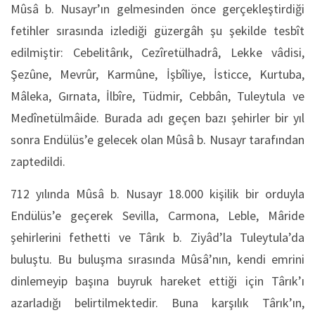
Mûsâ b. Nusayr’ın gelmesinden önce gerçekleştirdiği
fetihler sırasında izlediği güzergâh şu şekilde tesbît
edilmiştir: Cebelitârık, Cezîretülhadrâ, Lekke vâdisi,
Şezûne, Mevrûr, Karmûne, İşbîliye, İsticce, Kurtuba,
Mâleka, Gırnata, İlbîre, Tüdmir, Cebbân, Tuleytula ve
Medînetülmâide. Burada adı geçen bazı şehirler bir yıl
sonra Endülüs’e gelecek olan Mûsâ b. Nusayr tarafından
zaptedildi.
712 yılında Mûsâ b. Nusayr 18.000 kişilik bir orduyla
Endülüs’e geçerek Sevilla, Carmona, Leble, Mâride
şehirlerini fethetti ve Târık b. Ziyâd’la Tuleytula’da
buluştu. Bu buluşma sırasında Mûsâ’nın, kendi emrini
dinlemeyip başına buyruk hareket ettiği için Târık’ı
azarladığı belirtilmektedir. Buna karşılık Târık’ın,