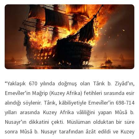
“Yaklaşık 670 yılında doğmuş olan Târık b. Ziyâd’ın,
Emevîler’in Mağrip (Kuzey Afrika) fetihleri sırasında esir
alındığı söylenir. Târık, kābiliyetiyle Emevîler’in 698-714
yılları arasında Kuzey Afrika vâliliğini yapan Mûsâ b.
Nusayr’ın dikkatini çekti. Müslüman olduktan bir süre
sonra Mûsâ b. Nusayr tarafından âzât edildi ve Kuzey