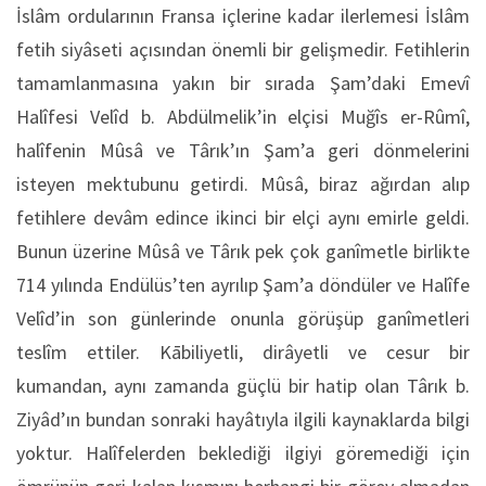
İslâm ordularının Fransa içlerine kadar ilerlemesi İslâm
fetih siyâseti açısından önemli bir gelişmedir. Fetihlerin
tamamlanmasına yakın bir sırada Şam’daki Emevî
Halîfesi Velîd b. Abdülmelik’in elçisi Muğîs er-Rûmî,
halîfenin Mûsâ ve Târık’ın Şam’a geri dönmelerini
isteyen mektubunu getirdi. Mûsâ, biraz ağırdan alıp
fetihlere devâm edince ikinci bir elçi aynı emirle geldi.
Bunun üzerine Mûsâ ve Târık pek çok ganîmetle birlikte
714 yılında Endülüs’ten ayrılıp Şam’a döndüler ve Halîfe
Velîd’in son günlerinde onunla görüşüp ganîmetleri
teslîm ettiler. Kābiliyetli, dirâyetli ve cesur bir
kumandan, aynı zamanda güçlü bir hatip olan Târık b.
Ziyâd’ın bundan sonraki hayâtıyla ilgili kaynaklarda bilgi
yoktur. Halîfelerden beklediği ilgiyi göremediği için