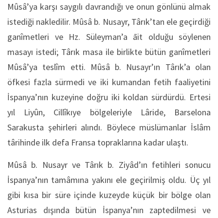
Mûsâ’ya karşı saygılı davrandığı ve onun gönlünü almak
istediği nakledilir. Mûsâ b. Nusayr, Târık’tan ele geçirdiği
ganîmetleri ve Hz. Süleyman’a āit olduğu söylenen
masayı istedi; Târık masa ile birlikte bütün ganîmetleri
Mûsâ’ya teslîm etti. Mûsâ b. Nusayr’ın Târık’a olan
öfkesi fazla sürmedi ve iki kumandan fetih faaliyetini
İspanya’nın kuzeyine doğru iki koldan sürdürdü. Ertesi
yıl Liyûn, Cillîkıye bölgeleriyle Lâride, Barselona
Sarakusta şehirleri alındı. Böylece müslümanlar İslâm
târihinde ilk defa Fransa topraklarına kadar ulaştı.
Mûsâ b. Nusayr ve Târık b. Ziyâd’ın fetihleri sonucu
İspanya’nın tamâmına yakını ele geçirilmiş oldu. Üç yıl
gibi kısa bir süre içinde kuzeyde küçük bir bölge olan
Asturias dışında bütün İspanya’nın zaptedilmesi ve