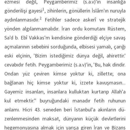
ezmesi değil, Peygamberimiz (s.a.v)'in insanlı­ğa
1
gönderilişi gayesi
, zihinlerin, gönüllerin İslâm'ın nuruyla
2
aydınlanmasıdır.
Fetihler sadece askerî ve stratejik
yönden algı­lanmamalıdır. İran ordu komutanı Rüstem,
Sa'd b. Ebî Vakkas'm kendisine gönderdiği elçiye savaş
aç­malarının sebebini sorduğunda, elbisesi yamalı, çarı­ğı
eski elçinin, 'Bizim istediğimiz dünya değil, ahirettir.'
cevabıdır fetih. Peygamberimiz (s.a.v)'in, 'Bu, hak dindir.
Ondan yüz çeviren kimse yoktur ki, zillette; ona
bağlanan hiç kimse yoktur ki, izzete kavuşmasın...
Gayemiz insanları, insanlara kulluk­tan kurtarıp Allah'a
kul etmektir.'' buyruğundaki manadır fetih ruhunun
anlamı. Hicri 43. seneden beri İstanbul'a akınların dü­
zenlenmesinden maksat, dünyanın küçük devletleri­ni
hegemonyasına almak için yarışa giren İran ve Bizans