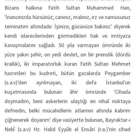
Bizans halkına Fatih Sultan Muham­med Han,
'İnancınızda hürsünüz; canınız, malınız, ırz ve namusunuz
teminatım altındadır. İşinize, gü­cünüze bakınız.' diyerek
kendi idarecilerinden gör­medikleri hak ve imtiyaza
kavuşmalarını sağladı. 50 yıla varmayan ömründe iki
yüze yakın şehir, on yedi devlet, on bir prenslik (dördü
krallık), iki imparatorluk kuran Fatih Sultan Mehmet
hazretleri bu kudreti, bütün gazalarda Peygamber
(s.a.v)'den ayrılmayan, iki defa İstanbul'un
kuşatmasında bulunan âhir ömründe 'Cihada
doymadım, beni asker­lerin ulaştığı en nihaî noktaya
defnedin, belki mücahidlerin atlarının altında kabrim
çiğnenerek doya­rım' diye vasiyette bulunan, Bayraktar-ı
Nebî (s.a.v) Hz. Halid Eyyûb el Ensâri (r.a.)'nin cihad