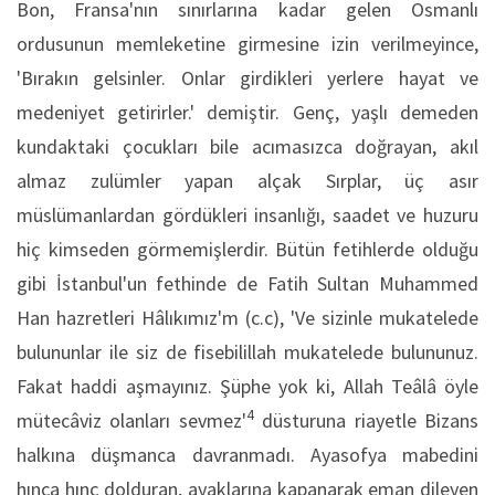
Bon, Fransa'nın sınırlarına kadar ge­len Osmanlı
ordusunun memleketine girmesine izin verilmeyince,
'Bırakın gelsinler. Onlar girdikleri yer­lere hayat ve
medeniyet getirirler.' demiştir. Genç, yaşlı demeden
kundaktaki çocukları bile acımasızca doğrayan, akıl
almaz zulümler yapan al­çak Sırplar, üç asır
müslümanlardan gördükleri in­sanlığı, saadet ve huzuru
hiç kimseden görmemişler­dir. Bütün fetihlerde olduğu
gibi İstanbul'un fet­hinde de Fatih Sultan Muhammed
Han hazretleri Hâlıkımız'm (c.c), 'Ve sizinle mukatelede
bulununlar ile siz de fisebilillah mukatelede bulununuz.
Fa­kat haddi aşmayınız. Şüphe yok ki, Allah Teâlâ öyle
4
mütecâviz olanları sevmez'
düsturuna riayetle Bi­zans
halkına düşmanca davranmadı. Ayasofya ma­bedini
hınca hınç dolduran, ayaklarına kapanarak eman dileyen