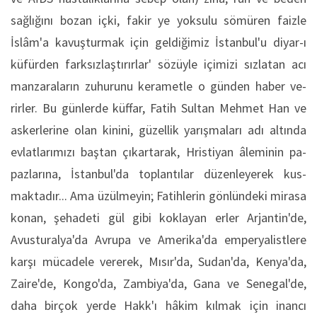
sağlığını bozan içki, fakir ye yoksulu sömüren fa­izle
İslâm'a kavuşturmak için geldiğimiz İstanbul'u diyar-ı
küfürden farksızlaştırırlar' sözüyle içimizi sızlatan acı
manzaraların zuhurunu kerametle o günden haber ve­
rirler. Bu günlerde küffar, Fa­tih Sultan Mehmet Han ve
askerlerine olan kinini, gü­zellik yarışmaları adı altında
evlatlarımızı baştan çıkarta­rak, Hristiyan âleminin pa­
pazlarına, İstanbul'da top­lantılar düzenleyerek kus­
maktadır... Ama üzülmeyin; Fatih­lerin gönlündeki mirasa
konan, şehadeti gül gibi koklayan erler Arjantin'de,
Avusturalya'da Avrupa ve Amerika'da emperyalistlere
karşı mücadele vere­rek, Mısır'da, Sudan'da, Kenya'da,
Zaire'de, Kon­go'da, Zambiya'da, Gana ve Senegal'de,
daha bir­çok yerde Hakk'ı hâkim kılmak için inancı