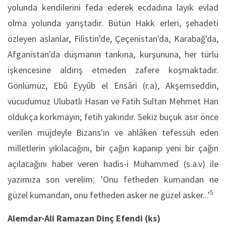
yolunda kendilerini feda ederek ecdadına layık evlad
olma yolunda yarıştadır. Bütün Hakk erleri, şehadeti
özleyen aslanlar, Filistin'de, Çeçenistan'da, Karabağ'da,
Afganis­tan'da düşmanın tankına, kurşununa, her türlü
iş­kencesine aldırış etmeden zafere koşmaktadır.
Gönlümüz, Ebû Eyyûb el Ensâri (r.a), Akşem­seddin,
vücudumuz Ulubatlı Hasan ve Fatih Sultan Mehmet Han
oldukça korkmayın; fetih yakındır. Sekiz buçuk asır önce
verilen müjdeyle Bi­zans'ın ve ahlâken tefessüh eden
milletlerin yıkılaca­ğını, bir çağın kapanıp yeni bir çağın
açılacağını ha­ber veren hadis-i Muhammed (s.a.v) ile
yazımıza son verelim: 'Onu fetheden kumandan ne
5
güzel kumandan, onu fetheden asker ne güzel asker...'
Alemdar-Ali Ramazan Dinç Efendi (ks)