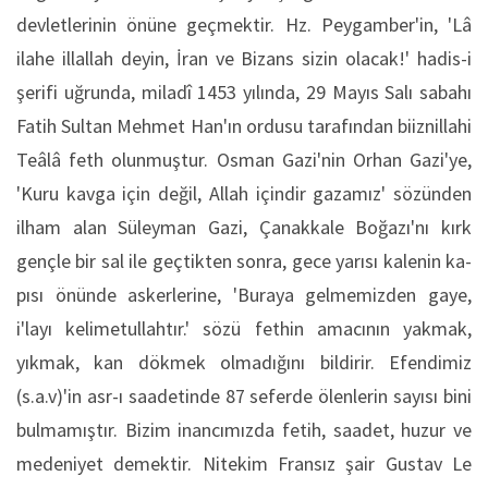
devletlerinin önüne geçmektir. Hz. Peygamber'in, 'Lâ
ilahe illallah deyin, İran ve Bizans sizin olacak!' hadis-i
şerifi uğ­runda, miladî 1453 yılında, 29 Mayıs Salı sabahı
Fatih Sul­tan Mehmet Han'ın ordusu ta­rafından biiznillahi
Teâlâ feth olunmuştur. Osman Gazi'nin Orhan Gazi'ye,
'Kuru kavga için de­ğil, Allah içindir gazamız' sö­zünden
ilham alan Süleyman Gazi, Çanakkale Boğazı'nı kırk
gençle bir sal ile geçtikten sonra, gece yarısı kalenin ka­
pısı önünde askerlerine, 'Bu­raya gelmemizden gaye,
i'layı kelimetullahtır.' sözü fethin amacının yakmak,
yıkmak, kan dökmek olmadığını bildi­rir. Efendimiz
(s.a.v)'in asr-ı saadetinde 87 seferde ölenlerin sayısı bini
bulmamıştır. Bizim inancımızda fetih, sa­adet, huzur ve
medeniyet demektir. Nitekim Fransız şair Gustav Le