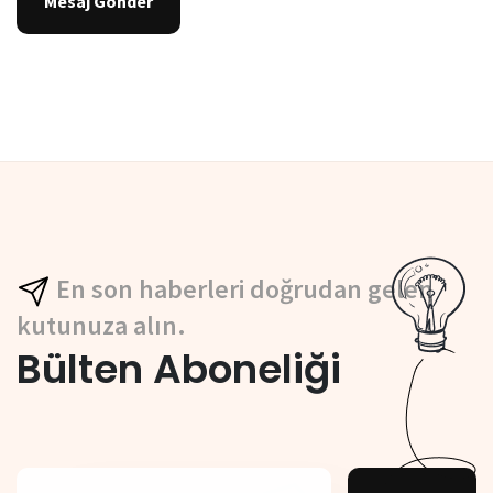
Mesaj Gönder
En son haberleri doğrudan gelen
kutunuza alın.
Bülten Aboneliği