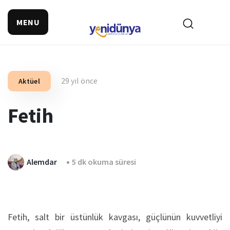
MENU
29 yıl önce
Aktüel
Fetih
Alemdar
5 dk okuma süresi
Fetih, salt bir üstünlük kavgası, güçlünün kuv­vetliyi