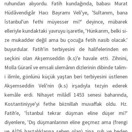
ruhun­dan alıyordu. Fatih kundağında, babası Murat
Hüdâvendigâr Hacı Bayramı Veli'ye, 'Sultanım, bana
İstan­bul'un fethi müyesser mi?' deyince, mübarek
elleriy­le kundaktaki yavruyu işaretle, 'Hünkarım, belki si­
ze mukadder değil ama bu çocuğa fetih nasib ola­cak.'
buyurdular. Fatih'in terbiyesini de halifelerin­den en
seçkini olan Akşemseddin (k.s)'e havale etti. Zihnini,
Molla Güranî ve emsali ulemânın dizlerinin dibinde talim-
i ilimle, gönlünü küçük yaştan beri terbiyesini üstlenen
Akşemseddin Veli'nin (k.s) irşadıyla tezyin ederek
kemâle erdi. Nihayet milâdî 1453 senesi baharında,
Kostantiniyye'yi fethe biiznillah muvaffak oldu. Hz.
Fatih'e, 'İstanbul tekrar düşman eline düşer mi?'
diyenlere, 'Dış düş­manlarının eline geçmez ama (frengi
ve AİDS hastalıkları­na sebep olan) zina, ruh ve beden