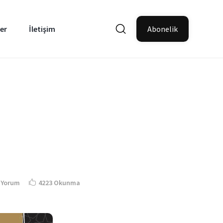
er
İletişim
Abonelik
 Yorum
4223 Okunma