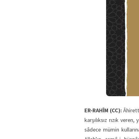
ER-RAHÎM (CC):
Âhirett
karşılıksız rızık veren
sâdece mümin kulların