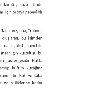
n dâimâ yakaza hâlinde
rı için ortaya nebevî bir
 Rabbimiz, ona, “rahîm”
 oluşlarını, bu isimden
nasıl çalıştı, ânını bile
İnsanlığın kurtuluşu bu
ın göstergesidir. Hattâ
açırıp küfrün kucağına
ranmıştır. Katı ve kaba
onun iliklerine kadar