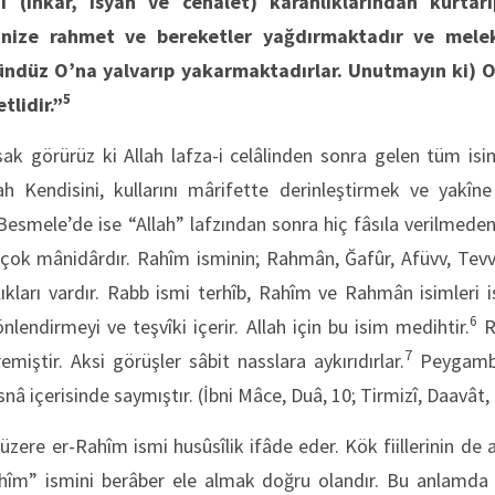
i (inkâr, isyan ve cehâlet) karanlıklarından kurtar
rinize rahmet ve bereketler yağdırmaktadır ve melek
ündüz O’na yalvarıp yakarmaktadırlar. Unutmayın ki) O
5
tlidir.”
sak görürüz ki Allah lafza-i celâlinden sonra gelen tüm is
llah Kendisini, kullarını mârifette derinleştirmek ve yakî
r. Besmele’de ise “Allah” lafzından sonra hiç fâsıla verilm
ı çok mânidârdır. Rahîm isminin; Rahmân, Ğafûr, Afüvv, Tev
lıkları vardır. Rabb ismi terhîb, Rahîm ve Rahmân isimleri is
6
lendirmeyi ve teşvîki içerir. Allah için bu isim medihtir.
R
7
miştir. Aksi görüşler sâbit nasslara aykırıdırlar.
Peygambe
â içerisinde saymıştır. (İbni Mâce, Duâ, 10; Tirmizî, Daavât,
 üzere er-Rahîm ismi husûsîlik ifâde eder. Kök fiillerinin de 
îm” ismini berâber ele almak doğru olandır. Bu anlamda r