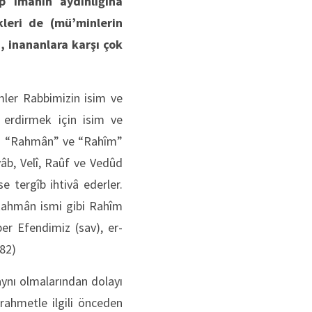
ıp îmânın aydınlığına
leri de (mü’minlerin
, inananlara karşı çok
imler Rabbimizin isim ve
ne erdirmek için isim ve
eden “Rahmân” ve “Rahîm”
vâb, Velî, Raûf ve Vedûd
e tergîb ihtivâ ederler.
ahmân ismi gibi Rahîm
r Efendimiz (sav), er-
 82)
aynı olmalarından dolayı
ahmetle ilgili önceden