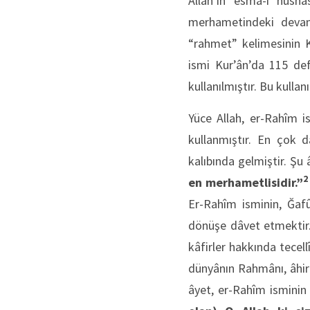
Allah’ın esmâ-i hüsnâsından biridir. Er-R
merhametindeki devaml
“rahmet” kelimesinin Ku
ismi Kur’ân’da 115 def
kullanılmıştır. Bu kulla
Yüce Allah, er-Rahîm i
kullanmıştır. En çok d
kalıbında gelmiştir. Şu
2
en merhametlisidir.”
Er-Rahîm isminin, Ğafû
dönüşe dâvet etmektir.
kâfirler hakkında tecel
dünyânın Rahmânı, âhire
âyet, er-Rahîm isminin M