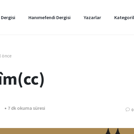
 Dergisi
Hanımefendi Dergisi
Yazarlar
Kategoril
ıl önce
îm(cc)
7 dk okuma süresi
0