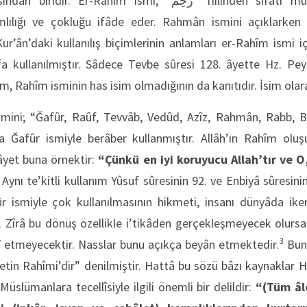
ahîm ismi, “رَحِمَ” fiilinden sıfatı müşebbehedir. Şefkat ve
ılığı ve çokluğu ifâde eder. Rahmân ismini açıklarken 
r’ân’daki kullanılış biçimlerinin anlamları er-Rahîm ismi i
a kullanılmıştır. Sâdece Tevbe sûresi 128. âyette Hz. Pey
nım, Rahîm isminin has isim olmadığının da kanıtıdır. İsim olara
smini; “Ğafûr, Raûf, Tevvâb, Vedûd, Azîz, Rahmân, Rabb, Be
a Ğafûr ismiyle berâber kullanmıştır. Allâh’ın Rahîm oluş
 âyet buna örnektir:
“Çünkü en iyi koruyucu Allah’tır ve 
Aynı te’kitli kullanım Yûsuf sûresinin 92. ve Enbiyâ sûresini
r ismiyle çok kullanılmasının hikmeti, insanı dünyâda ik
 Zîrâ bu dönüş özellikle i’tikâden gerçekleşmeyecek olursa
3
lî etmeyecektir. Nasslar bunu açıkça beyân etmektedir.
Bund
tin Rahîmi’dir” denilmiştir. Hattâ bu sözü bâzı kaynaklar Hz
üslümanlara tecellîsiyle ilgili önemli bir delildir:
“(Tüm âl