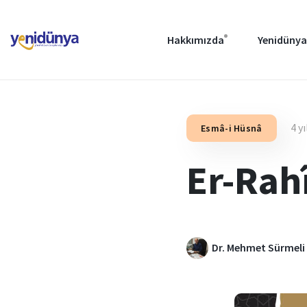
Hakkımızda
Yenidünya
4 y
Esmâ-i Hüsnâ
Er-Rah
Dr. Mehmet Sürmeli