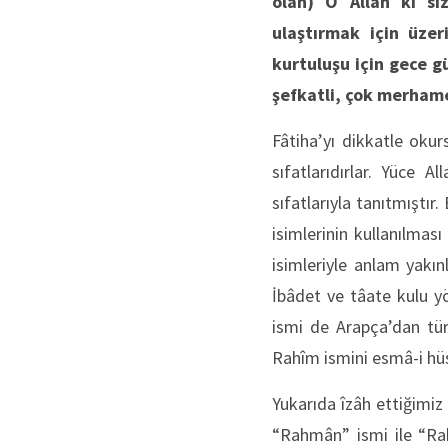
olan) O Allah ki siz
ulaştırmak için üze
kurtuluşu için gece g
şefkatli, çok merhame
Fâtiha’yı dikkatle okur
sıfatlarıdırlar. Yüce A
sıfatlarıyla tanıtmıştı
isimlerinin kullanılmas
isimleriyle anlam yakın
İbâdet ve tâate kulu yön
ismi de Arapça’dan türe
Rahîm ismini esmâ-i hüsn
Yukarıda îzâh ettiğimiz
“Rahmân” ismi ile “Rah