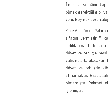
Îmansıza semânın kapıla
olmak gerektiği gibi, ya
cehd koymak zorunluluğ
Yüce Allâh’ın er-Rahîm
10
sıfatını vermiştir.
Ras
aldıkları nasîbi test et
dâvet ve tebliğle nası
çalışmalarla olacaktır
dâvet ve tebliğde kib
atmamaktır. Rasûlullah
olmamıştır. Rahmet e
işlemiştir.