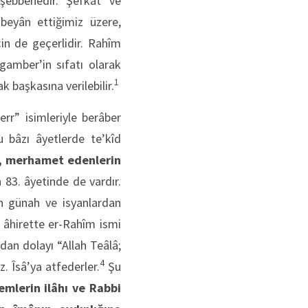
beyân ettiğimiz üzere,
çin de geçerlidir. Rahîm
gamber’in sıfatı olarak
1
k başkasına verilebilir.
rr” isimleriyle berâber
u bâzı âyetlerde te’kîd
O, merhamet edenlerin
n 83. âyetinde de vardır.
en günah ve isyanlardan
 âhirette er-Rahîm ismi
an dolayı “Allah Teâlâ;
4
. Îsâ’ya atfederler.
Şu
emlerin ilâhı ve Rabbi