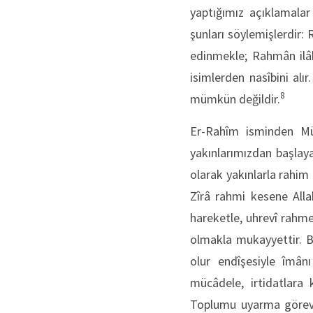
yaptığımız açıklamalar 
şunları söylemişlerdir
edinmekle; Rahmân ilâh
isimlerden nasîbini alır
8
mümkün değildir.
Er-Rahîm isminden Müs
yakınlarımızdan başlay
olarak yakınlarla rahim
Zîrâ rahmi kesene Alla
hareketle, uhrevî rahme
olmakla mukayyettir. B
olur endîşesiyle îmânı
mücâdele, irtidatlara 
Toplumu uyarma göreviy