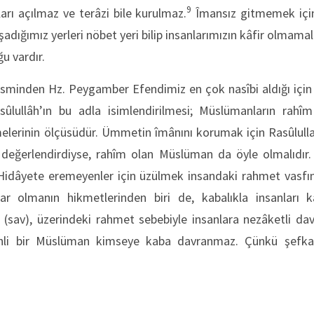
9
rı açılmaz ve terâzi bile kurulmaz.
Îmansız gitmemek içi
şadığımız yerleri nöbet yeri bilip insanlarımızın kâfir olmamala
u vardır.
 isminden Hz. Peygamber Efendimiz en çok nasîbi aldığı için
ûlullâh’ın bu adla isimlendirilmesi; Müslümanların rahîm
melerinin ölçüsüdür. Ümmetin îmânını korumak için Rasûlullah 
l değerlendirdiyse, rahîm olan Müslüman da öyle olmalıdır. 
. Hidâyete eremeyenler için üzülmek insandaki rahmet vasfın
ar olmanın hikmetlerinden biri de, kabalıkla insanları k
 (sav), üzerindeki rahmet sebebiyle insanlara nezâketli dav
hli bir Müslüman kimseye kaba davranmaz. Çünkü şefkat 