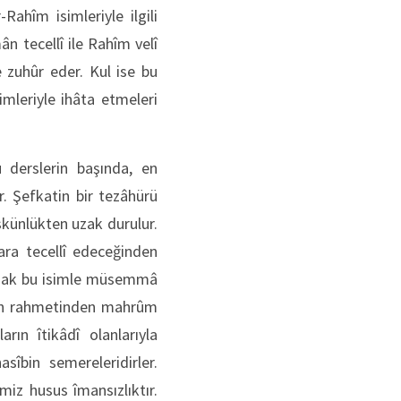
Rahîm isimleriyle ilgili
 tecellî ile Rahîm velî
 zuhûr eder. Kul ise bu
limleriyle ihâta etmeleri
 derslerin başında, en
 Şefkatin bir tezâhürü
skünlükten uzak durulur.
ara tecellî edeceğinden
yapmak bu isimle müsemmâ
m’in rahmetinden mahrûm
rın îtikâdî olanlarıyla
îbin semereleridirler.
z husus îmansızlıktır.