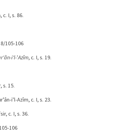
c. I, s. 86.
 18/105-106
r'ân-i'l
-'
Azîm
, c. I, s. 19.
 s. 15.
’ân-i’l-Azîm, c. I, s. 23.
, c. I, s. 36.
 105-106