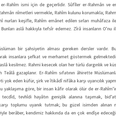
er-Rahîm ismi için de geçerlidir. Sûfîler er-Rahmân ve er-
: Rahmân nîmetleri vermekle, Rahîm kulunu korumakla; Rahmân
î nurları keşifle, Rahîm emânet edilen sırları muhâfaza ile
. Bunları aslâ hakkıyla tefsîr edemez. Zîrâ insanların O’nu i
lüman bir şahsiyetin alması gereken dersler vardır. Bu
arak insanlara şefkat ve merhamet göstermek gelmektedir.
 aslâ kesilmez. Rahmi kesecek olan her türlü dargınlık ve kü
h Teâlâ gazaplanır. Er-Rahîm sıfatının âhirette Müslümanl
ti yok eden küfür, şirk ve îtikâdî nifâka karşı uyarıcılık 
u yaklaşıma göre, bir insan kâfir olarak ölür de er-Rahî
 tecdîd, tevhîdi hayâtın genişlik alanına taşımak, bid’atla
karşı toplumu uyanık tutmak; bu güzel isimden alınan nas
le berâber, kendimiz hakkında da en çok endîşe edeceğimi