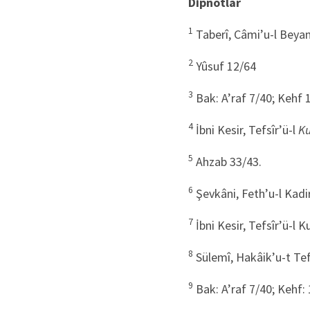
Dipnotlar
1
Taberî, Câmi’u-l Beyan, 
2
Yûsuf 12/64
3
Bak: A’raf 7/40; Kehf
4
İbni Kesir, Tefsîr’ü-l
Ku
5
Ahzab 33/43.
6
Şevkâni, Feth’u-l Kadir,
7
İbni Kesir, Tefsîr’ü-l Kur
8
Sülemî, Hakâik’u-t Tefsir
9
Bak: A’raf 7/40; Kehf: