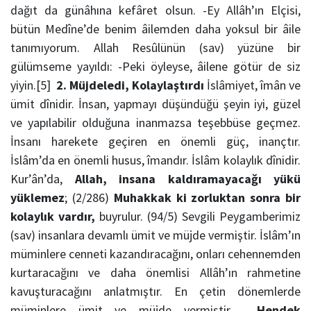
dağıt da günâhına kefâret olsun. -Ey Allâh’ın Elçisi,
bütün Medîne’de benim âilemden daha yoksul bir âile
tanımıyorum. Allah Resûlünün (sav) yüzüne bir
gülümseme yayıldı: -Peki öyleyse, âilene götür de siz
yiyin.[5]
2. Müjdeledi, Kolaylaştırdı
İslâmiyet, îmân ve
ümit dînidir. İnsan, yapmayı düşündüğü şeyin iyi, güzel
ve yapılabilir olduğuna inanmazsa teşebbüse geçmez.
İnsanı harekete geçiren en önemli güç, inançtır.
İslâm’da en önemli husus, îmandır. İslâm kolaylık dînidir.
Kur’ân’da,
Allah, insana kaldıramayacağı yükü
yüklemez
; (2/286)
M
uhakkak ki zorluktan sonra bir
kolaylık vardır,
buyrulur. (94/5) Sevgili Peygamberimiz
(sav) insanlara devamlı ümit ve müjde vermiştir. İslâm’ın
müminlere cenneti kazandıracağını, onları cehennemden
kurtaracağını ve daha önemlisi Allâh’ın rahmetine
kavuşturacağını anlatmıştır. En çetin dönemlerde
müminlere ümit ve müjde vermiştir.
Hendek