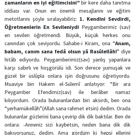
zamanların
en iyi eğitimcisini”
bir kere daha tanıtma
iddiası var. Onun en önemli mesajlarını ve eğitim
metotlarını şöyle sıralayabiliriz:
1. Kendini Sevdirdi,
Öğretmenlerin En Sevileniydi
Peygamberimiz (sav)
en sevilen öğretmendi. Büyük, küçük herkes onu
canından çok seviyordu. Sahabe-i Kiram, ona “
Anam,
babam, canım sana fedâ olsun yâ Rasûlellâh!
” diye
hitâb ediyordu. Peygamberimiz(sav) yanlış yapanlara
karşı sabırlı ve hoşgörülü idi. Son derece yumuşak ve
güzel bir üslûpla onlara işin doğrusunu öğretiyordu.
Muaviye bin Hakem el-Sülemî anlatıyor: “Bir ara
Peygamber Efendimiz(sav) ile berâber namaz
kılıyordum. Orada bulunanlardan biri aksırdı, ben ona
“yerhamükellâh”(Allah sana rahmet etsin) dedim. Orada
bulunanlar gözlerini bana çevirip dik dik baktılar. Ben de
onlara: -Anneniz sizi kaybetsin, neden bana dik dik
bakıyorsunuz, dedim. Ama gördüm ki hepsi ellerini