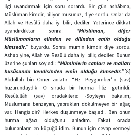
ilgi uyandırmak için soru sorardı. Bir gün ashâbına,
Müslüman kimdir, biliyor musunuz, diye sordu. Onlar da
Allah ve Resûlü daha iyi bilir, dediler. Yeterince dikkat
uyandırdıktan sonra:
“Müslüman, diğer
Müslümanların elinden ve dilinden emîn olduğu
kimsedir
.” buyurdu. Sonra mümin kimdir diye sordu.
Ashab yine, Allah ve Resûlü daha iyi bilir, dediler. Bunun
üzerine şunları söyledi:
“Müminlerin canları ve malları
husûsunda kendisinden emîn olduğu kimsedir.
”[8]
Abdullah bin Ömer anlatır: “Hz. Peygamber’in (sav)
huzurundaydık. O sırada bir hurma filizi getirildi.
Resûlullâh (sav) oradakilere: -Söyleyin bakalım,
Müslümana benzeyen, yaprakları dökülmeyen bir ağaç
var. Hangisidir? Herkes düşünmeye başladı. Ben onun
hurma ağacı olduğunu anladım. Fakat orada
bulunanların en küçüğü idim. Bunun için cevap vermeyi