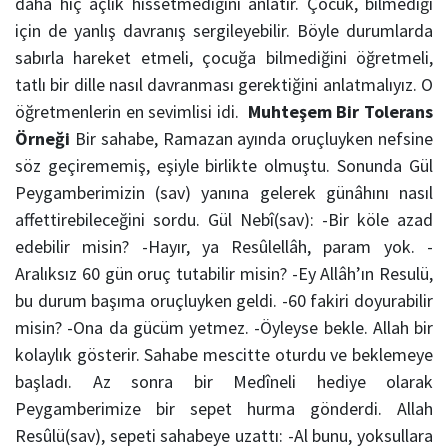
daha hiç açlık hissetmediğini anlatır. Çocuk, bilmediği
için de yanlış davranış sergileyebilir. Böyle durumlarda
sabırla hareket etmeli, çocuğa bilmediğini öğretmeli,
tatlı bir dille nasıl davranması gerektiğini anlatmalıyız. O
öğretmenlerin en sevimlisi idi.
Muhteşem Bir Tolerans
Örneği
Bir sahabe, Ramazan ayında oruçluyken nefsine
söz geçirememiş, eşiyle birlikte olmuştu. Sonunda Gül
Peygamberimizin (sav) yanına gelerek günâhını nasıl
affettirebileceğini sordu. Gül Nebî(sav): -Bir köle azad
edebilir misin? -Hayır, ya Resûlellâh, param yok. -
Aralıksız 60 gün oruç tutabilir misin? -Ey Allâh’ın Resulü,
bu durum başıma oruçluyken geldi. -60 fakiri doyurabilir
misin? -Ona da gücüm yetmez. -Öyleyse bekle. Allah bir
kolaylık gösterir. Sahabe mescitte oturdu ve beklemeye
başladı. Az sonra bir Medîneli hediye olarak
Peygamberimize bir sepet hurma gönderdi. Allah
Resûlü(sav), sepeti sahabeye uzattı: -Al bunu, yoksullara