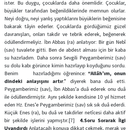
ister. Bu duygu, çocuklarda daha önemlidir. Çocuklar,
büyükler tarafından beğenildiklerinde memnun olurlar.
Neyi doğru, neyi yanlış yaptıklarını büyüklerin beğenisine
bakarak tâyin ederler. Çocuklarda gördüğümüz güzel
davranışları, onları takdir ve tebrik ederek, beğenerek
ödüllendirmeliyiz. İbn Abbas (ra) anlatıyor: Bir gün Nebî
(sav) tuvalete gitti. Ben de abdest alması için bir kaba
su hazırladım. Daha sonra Sevgili Peygamberimiz (sav)
su dolu kabı görünce kimin hazırlayıp koyduğunu sordu.
Benim hazırladığımı öğrenince:
“Allâh’ım, onun
dindeki anlayışını artır
.” diyerek bana duâ etti.
Peygamberimiz (sav), İbn Abbas’a duâ ederek onu duâ
ile ödüllendirmiştir. Aynı şekilde kendisine 10 yıl hizmet
eden Hz. Enes’e Peygamberimiz (sav) sık sık duâ ederdi.
Küçük Enes (ra), bu duâ ve takdirler netîcesi daha aktif
bir şekilde işlerini yapmıştır.[7]
4.Soru Sorarak İlgi
Uyandırdı
Anlatacağı konuya dikkat çekmek, merak ve