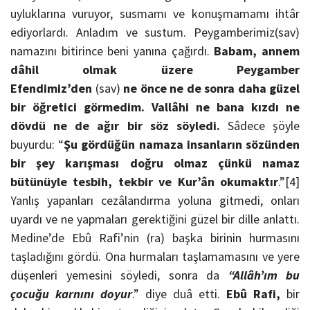
uyluklarına vuruyor, susmamı ve konuşmamamı ihtâr
ediyorlardı. Anladım ve sustum. Peygamberimiz(sav)
namazını bitirince beni yanına çağırdı.
Babam, annem
dâhil olmak üzere Peygamber
Efendimiz’den
(sav)
ne önce ne de sonra daha güzel
bir öğretici görmedim. Vallâhi ne bana kızdı ne
dövdü ne de ağır bir söz söyledi.
Sâdece şöyle
buyurdu: “
Şu gördüğün namaza insanların sözünden
bir şey karışması doğru olmaz çünkü namaz
bütünüyle tesbih, tekbir ve Kur’ân okumaktır
.”[4]
Yanlış yapanları cezâlandırma yoluna gitmedi, onları
uyardı ve ne yapmaları gerektiğini güzel bir dille anlattı.
Medine’de Ebû Rafi’nin (ra) başka birinin hurmasını
taşladığını gördü. Ona hurmaları taşlamamasını ve yere
düşenleri yemesini söyledi, sonra da
“Allâh’ım bu
çocuğu karnını doyur
.” diye duâ etti.
Ebû Rafi,
bir