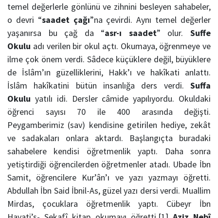
temel değerlerle gönlünü ve zihnini besleyen sahabeler,
o devri “
saadet çağı
”na çevirdi. Aynı temel değerler
yaşanırsa bu çağ da “
asr-ı saadet
” olur.
Suffe
Okulu
adı verilen bir okul açtı. Okumaya, öğrenmeye ve
ilme çok önem verdi. Sâdece küçüklere değil, büyüklere
de İslâm’ın güzelliklerini, Hakk’ı ve hakîkati anlattı.
İslâm hakîkatini bütün insanlığa ders verdi.
Suffa
Okulu
yatılı idi. Dersler câmide yapılıyordu. Okuldaki
öğrenci sayısı 70 ile 400 arasında değişti.
Peygamberimiz (sav) kendisine getirilen hediye, zekât
ve sadakaları onlara aktardı. Başlangıçta buradaki
sahabelere kendisi öğretmenlik yaptı. Daha sonra
yetiştirdiği öğrencilerden öğretmenler atadı. Ubade İbn
Samit, öğrencilere Kur’ân’ı ve yazı yazmayı öğretti.
Abdullah İbn Said İbnil-As, güzel yazı dersi verdi. Muallim
Mirdas, çocuklara öğretmenlik yaptı. Cübeyr İbn
Hayati’s- Sekafî kitap okumayı öğretti.[1]
Aziz Nebî