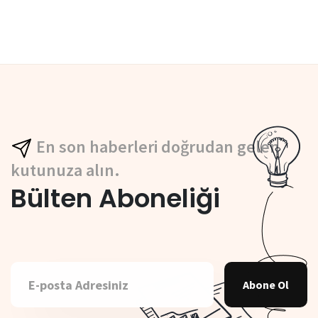
En son haberleri doğrudan gelen
kutunuza alın.
Bülten Aboneliği
Abone Ol