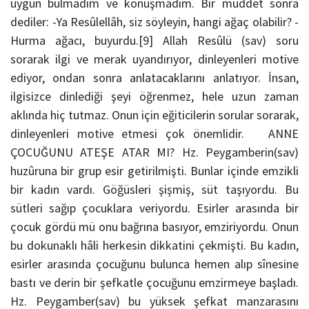
uygun bulmadım ve konuşmadım. Bir müddet sonra
dediler: -Ya Resûlellâh, siz söyleyin, hangi ağaç olabilir? -
Hurma ağacı, buyurdu.[9] Allah Resûlü (sav) soru
sorarak ilgi ve merak uyandırıyor, dinleyenleri motive
ediyor, ondan sonra anlatacaklarını anlatıyor. İnsan,
ilgisizce dinlediği şeyi öğrenmez, hele uzun zaman
aklında hiç tutmaz. Onun için eğiticilerin sorular sorarak,
dinleyenleri motive etmesi çok önemlidir. ANNE
ÇOCUĞUNU ATEŞE ATAR MI? Hz. Peygamberin(sav)
huzûruna bir grup esir getirilmişti. Bunlar içinde emzikli
bir kadın vardı. Göğüsleri şişmiş, süt taşıyordu. Bu
sütleri sağıp çocuklara veriyordu. Esirler arasında bir
çocuk gördü mü onu bağrına basıyor, emziriyordu. Onun
bu dokunaklı hâli herkesin dikkatini çekmişti. Bu kadın,
esirler arasında çocuğunu bulunca hemen alıp sînesine
bastı ve derin bir şefkatle çocuğunu emzirmeye başladı.
Hz. Peygamber(sav) bu yüksek şefkat manzarasını