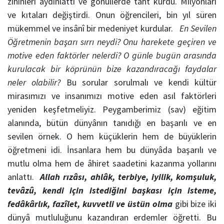
zihinleri aydınlattı ve gönüllerde taht kurdu. Milyonları
ve kıtaları değiştirdi. Onun öğrencileri, bin yıl süren
mükemmel ve insânî bir medeniyet kurdular.
En Sevilen
Öğretmenin başarı sırrı neydi?
Onu harekete geçiren ve
motive eden faktörler nelerdi?
O günle bugün arasında
kurulacak bir köprünün bize kazandıracağı faydalar
neler olabilir?
Bu sorular sorulmalı ve kendi kültür
mirasımızı ve insanımızı motive eden asıl faktörleri
yeniden keşfetmeliyiz. Peygamberimiz (sav) eğitim
alanında, bütün dünyânın tanıdığı en başarılı ve en
sevilen örnek. O hem küçüklerin hem de büyüklerin
öğretmeni idi. İnsanlara hem bu dünyâda başarılı ve
mutlu olma hem de âhiret saadetini kazanma yollarını
anlattı.
Allah rızâsı, ahlâk, terbiye, iyilik, komşuluk,
tevâzû, kendi için istediğini başkası için isteme,
fedâkârlık, fazîlet, kuvvetli ve üstün olma
gibi bize iki
dünyâ mutluluğunu kazandıran erdemler öğretti. Bu