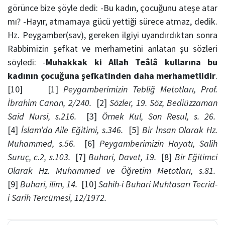
görünce bize şöyle dedi: -Bu kadın, çocuğunu ateşe atar
mı? -Hayır, atmamaya gücü yettiği sürece atmaz, dedik.
Hz. Peygamber(sav), gereken ilgiyi uyandırdıktan sonra
Rabbimizin şefkat ve merhametini anlatan şu sözleri
söyledi: -
Muhakkak ki Allah Teâlâ kullarına bu
kadının çocuğuna şefkatinden daha merhametlidir
.
[10]
[1]
Peygamberimizin Tebliğ Metotları, Prof.
İbrahim Canan, 2/240.
[2]
Sözler, 19. Söz, Bediüzzaman
Said Nursi, s.216.
[3]
Örnek Kul, Son Resul, s. 26.
[4]
İslam’da Aile Eğitimi, s.346.
[5]
Bir İnsan Olarak Hz.
Muhammed, s.56.
[6]
Peygamberimizin Hayatı, Salih
Suruç, c.2, s.103.
[7]
Buhari, Davet, 19.
[8]
Bir Eğitimci
Olarak Hz. Muhammed ve Öğretim Metotları, s.81.
[9]
Buhari, ilim, 14.
[10]
Sahih-i Buhari Muhtasarı Tecrid-
i Sarih Tercümesi, 12/1972.