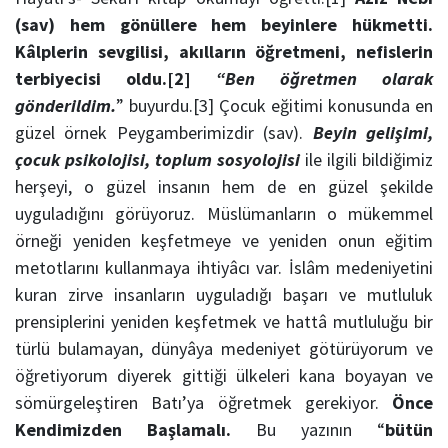
(sav) hem gönüllere hem beyinlere hükmetti.
Kâlplerin sevgilisi, akılların öğretmeni, nefislerin
terbiyecisi oldu.[2]
“Ben öğretmen olarak
gönderildim.
” buyurdu.[3] Çocuk eğitimi konusunda en
güzel örnek Peygamberimizdir (sav).
Beyin gelişimi,
çocuk psikolojisi, toplum sosyolojisi
ile ilgili bildiğimiz
herşeyi, o güzel insanın hem de en güzel şekilde
uyguladığını görüyoruz. Müslümanların o mükemmel
örneği yeniden keşfetmeye ve yeniden onun eğitim
metotlarını kullanmaya ihtiyâcı var. İslâm medeniyetini
kuran zirve insanların uyguladığı başarı ve mutluluk
prensiplerini yeniden keşfetmek ve hattâ mutluluğu bir
türlü bulamayan, dünyâya medeniyet götürüyorum ve
öğretiyorum diyerek gittiği ülkeleri kana boyayan ve
sömürgeleştiren Batı’ya öğretmek gerekiyor.
Önce
Kendimizden Başlamalı.
Bu yazının “
bütün