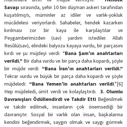
Savaşı
sırasında, şehir 10 bin düşman askeri tarafından
kuşatılmıştı, müminler az idiler ve varlık-yokluk
mücâdelesi veriyorlardı. Sahabeler, hendek kazarken
kırılması zor bir kaya ile karşılaştılar ve
Peygamberimizden (sav) yardım istediler. Allah
Resûlü(sav), elindeki balyozu kayaya vurdu, bir parçasını
kırdı ve şu müjdeyi verdi: “
Bana Şam’ın anahtarları
verildi.”
Bir daha vurdu ve bir parça daha kopardı, şöyle
bir müjde verdi:
“Bana İran’ın anahtarları verildi.”
Tekrar vurdu ve büyük bir parça daha kopardı ve şöyle
müjdeledi:
“Bana Yemen’in anahtarları verildi
.”[6]
Hep müjdeledi, ümit verdi ve kolaylaştırdı.
3. Olumlu
Davranışları Ödüllendirdi ve Takdir Etti
Beğenilmek
ve takdir edilmek, insanların çok önemsediği bir
davranıştır. Sosyal bir varlık olan insan, başkalarına
kendini beğendirmek, saygın olmak ve saygı görmek